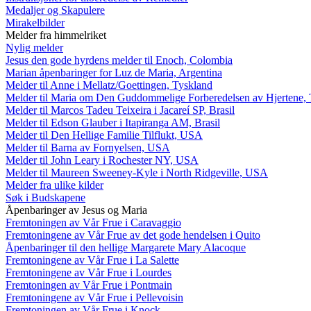
Medaljer og Skapulere
Mirakelbilder
Melder fra himmelriket
Nylig melder
Jesus den gode hyrdens melder til Enoch, Colombia
Marian åpenbaringer for Luz de Maria, Argentina
Melder til Anne i Mellatz/Goettingen, Tyskland
Melder til Maria om Den Guddommelige Forberedelsen av Hjertene, 
Melder til Marcos Tadeu Teixeira i Jacareí SP, Brasil
Melder til Edson Glauber i Itapiranga AM, Brasil
Melder til Den Hellige Familie Tilflukt, USA
Melder til Barna av Fornyelsen, USA
Melder til John Leary i Rochester NY, USA
Melder til Maureen Sweeney-Kyle i North Ridgeville, USA
Melder fra ulike kilder
Søk i Budskapene
Åpenbaringer av Jesus og Maria
Fremtoningen av Vår Frue i Caravaggio
Fremtoningene av Vår Frue av det gode hendelsen i Quito
Åpenbaringer til den hellige Margarete Mary Alacoque
Fremtoningene av Vår Frue i La Salette
Fremtoningene av Vår Frue i Lourdes
Fremtoningen av Vår Frue i Pontmain
Fremtoningene av Vår Frue i Pellevoisin
Fremtoningen av Vår Frue i Knock