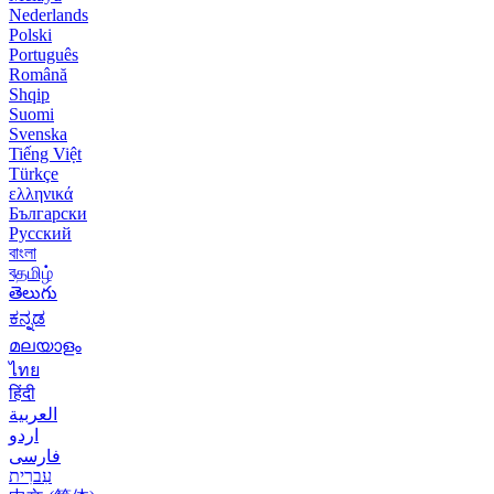
Nederlands
Polski
Português
Română
Shqip
Suomi
Svenska
Tiếng Việt
Türkçe
ελληνικά
Български
Русский
বাংলা
বதமிழ்
తెలుగు
ಕನ್ನಡ
മലയാളം
ไทย
हिंदी
العربية
اردو
فارسی
עִברִית