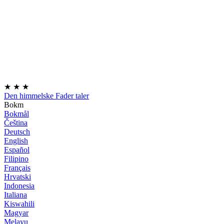
★
★
★
Den himmelske Fader taler
Bokm
Bokmål
Čeština
Deutsch
English
Español
Filipino
Français
Hrvatski
Indonesia
Italiana
Kiswahili
Magyar
Melayu