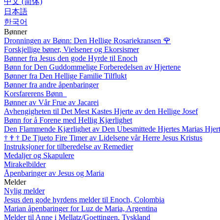
中文 (简体)
日本語
한국어
Bønner
Dronningen av Bønn: Den Hellige Rosariekransen
🌹
Forskjellige bøner, Vielsener og Ekorsismer
Bønner fra Jesus den gode Hyrde til Enoch
Bønn for Den Guddommelige Forberedelsen av Hjertene
Bønner fra Den Hellige Familie Tilflukt
Bønner fra andre åpenbaringer
Korsfarerens Bønn
Bønner av Vår Frue av Jacarei
Avhengigheten til Det Mest Kastes Hjerte av den Hellige Josef
Bønn for å Forene med Hellig Kjærlighet
Den Flammende Kjærlighet av Den Ubesmittede Hjertes Marias Hjer
†
†
†
De Tjueto Fire Timer av Lidelsene vår Herre Jesus Kristus
Instruksjoner for tilberedelse av Remedier
Medaljer og Skapulere
Mirakelbilder
Åpenbaringer av Jesus og Maria
Melder
Nylig melder
Jesus den gode hyrdens melder til Enoch, Colombia
Marian åpenbaringer for Luz de Maria, Argentina
Melder til Anne i Mellatz/Goettingen, Tyskland