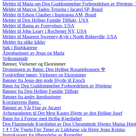
Melder til Maria om Den Guddommelige Forberedelsen av Hjertene, 
Melder til Marcos Tadeu Teixeira i Jacareí SP, Brasil
Melder til Edson Glauber i Itapiranga AM, Brasil
Melder til Den Hellige Familie Tilflukt, USA
Melder til Barna av Fornyelsen, USA
Melder til John Leary i Rochester NY, USA
Melder til Maureen Sweeney-Kyle i North Ridgeville, USA
Melder fra ulike kilder
Søk i Budskapene
Åpenbaringer av Jesus og Maria
Velkomstside
Bønner, Vielsener og Ekorsismer
Dronningen av Bønn: Den Hellige Rosariekransen
🌹
Forskjellige bøner, Vielsener og Ekorsismer
Bønner fra Jesus den gode Hyrde til Enoch
Bønn for Den Guddommelige Forberedelsen av Hjertene
Bønner fra Den Hellige Familie Tilflukt
Bønner fra andre åpenbaringer
Korsfarerens Bønn
Bønner av Vår Frue av Jacarei
Avhengigheten til Det Mest Kastes Hjerte av den Hellige Josef
Bønn for å Forene med Hellig Kjærlighet
Den Flammende Kjærlighet av Den Ubesmittede Hjertes Marias Hjer
†
†
†
De Tjueto Fire Timer av Lidelsene vår Herre Jesus Kristus
Instruksjoner for tilberedelse av Remedier