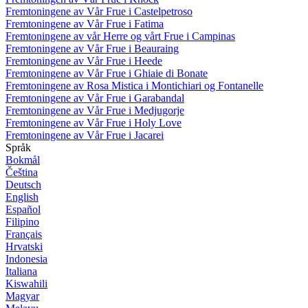
Fremtoningene av Vår Frue i Castelpetroso
Fremtoningene av Vår Frue i Fatima
Fremtoningene av vår Herre og vårt Frue i Campinas
Fremtoningene av Vår Frue i Beauraing
Fremtoningene av Vår Frue i Heede
Fremtoningene av Vår Frue i Ghiaie di Bonate
Fremtoningene av Rosa Mistica i Montichiari og Fontanelle
Fremtoningene av Vår Frue i Garabandal
Fremtoningene av Vår Frue i Medjugorje
Fremtoningene av Vår Frue i Holy Love
Fremtoningene av Vår Frue i Jacarei
Språk
Bokmål
Čeština
Deutsch
English
Español
Filipino
Français
Hrvatski
Indonesia
Italiana
Kiswahili
Magyar