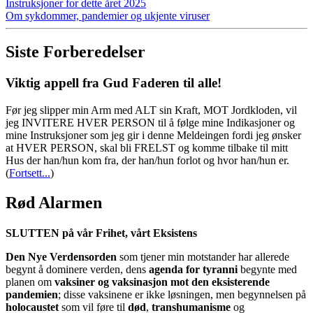
Instruksjoner for dette året 2025
Om sykdommer, pandemier og ukjente viruser
Siste Forberedelser
Viktig appell fra Gud Faderen til alle!
Før jeg slipper min Arm med ALT sin Kraft, MOT Jordkloden, vil
jeg INVITERE HVER PERSON til å følge mine Indikasjoner og
mine Instruksjoner som jeg gir i denne Meldeingen fordi jeg ønsker
at HVER PERSON, skal bli FRELST og komme tilbake til mitt
Hus der han/hun kom fra, der han/hun forlot og hvor han/hun er.
(
Fortsett...
)
Rød Alarmen
SLUTTEN på vår Frihet, vårt Eksistens
Den Nye Verdensorden
som tjener min motstander har allerede
begynt å dominere verden, dens
agenda for tyranni
begynte med
planen om
vaksiner og vaksinasjon mot den eksisterende
pandemien
; disse vaksinene er ikke løsningen, men begynnelsen på
holocaustet
som vil føre til
død
,
transhumanisme
og