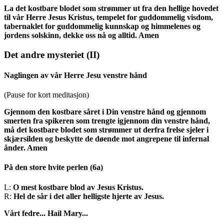
La det kostbare blodet som strømmer ut fra den hellige hovedet
til vår Herre Jesus Kristus, tempelet for guddommelig visdom,
tabernaklet for guddommelig kunnskap og himmelenes og
jordens solskinn, dekke oss nå og alltid. Amen
Det andre mysteriet
(II)
Naglingen av vår Herre Jesu venstre hånd
(Pause for kort meditasjon)
Gjennom den kostbare såret i Din venstre hånd og gjennom
smerten fra spikeren som trengte igjennom din venstre hånd,
må det kostbare blodet som strømmer ut derfra frelse sjeler i
skjærsilden og beskytte de døende mot angrepene til infernal
ånder. Amen
På den store hvite perlen
(6a)
L:
O mest kostbare blod av Jesus Kristus.
R:
Hel de sår i det aller helligste hjerte av Jesus.
Vårt fedre...
Hail Mary...