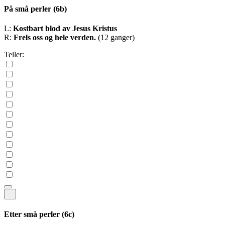
På små perler
(6b)
L:
Kostbart blod av Jesus Kristus
R:
Frels oss og hele verden.
(12 ganger)
Teller:
Etter små perler
(6c)