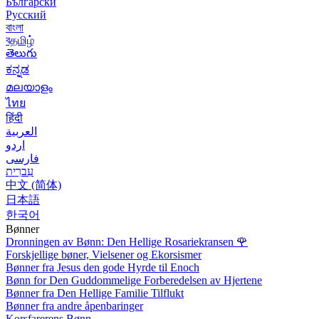
Български
Русский
বাংলা
বதமிழ்
తెలుగు
ಕನ್ನಡ
മലയാളം
ไทย
हिंदी
العربية
اردو
فارسی
עִברִית
中文 (简体)
日本語
한국어
Bønner
Dronningen av Bønn: Den Hellige Rosariekransen
🌹
Forskjellige bøner, Vielsener og Ekorsismer
Bønner fra Jesus den gode Hyrde til Enoch
Bønn for Den Guddommelige Forberedelsen av Hjertene
Bønner fra Den Hellige Familie Tilflukt
Bønner fra andre åpenbaringer
Korsfarerens Bønn