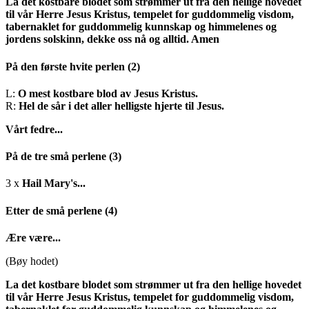
La det kostbare blodet som strømmer ut fra den hellige hovedet
til vår Herre Jesus Kristus, tempelet for guddommelig visdom,
tabernaklet for guddommelig kunnskap og himmelenes og
jordens solskinn, dekke oss nå og alltid. Amen
På den første hvite perlen
(2)
L:
O mest kostbare blod av Jesus Kristus.
R:
Hel de sår i det aller helligste hjerte til Jesus.
Vårt fedre...
På de tre små perlene
(3)
3 x
Hail Mary's...
Etter de små perlene
(4)
Ære være...
(Bøy hodet)
La det kostbare blodet som strømmer ut fra den hellige hovedet
til vår Herre Jesus Kristus, tempelet for guddommelig visdom,