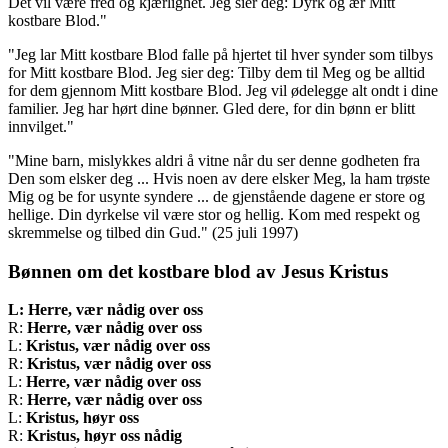
Det vil være fred og kjærlighet. Jeg sier deg: Dyrk og ær Mitt
kostbare Blod."
"Jeg lar Mitt kostbare Blod falle på hjertet til hver synder som tilbys
for Mitt kostbare Blod. Jeg sier deg: Tilby dem til Meg og be alltid
for dem gjennom Mitt kostbare Blod. Jeg vil ødelegge alt ondt i dine
familier. Jeg har hørt dine bønner. Gled dere, for din bønn er blitt
innvilget."
"Mine barn, mislykkes aldri å vitne når du ser denne godheten fra
Den som elsker deg ... Hvis noen av dere elsker Meg, la ham trøste
Mig og be for usynte syndere ... de gjenstående dagene er store og
hellige. Din dyrkelse vil være stor og hellig. Kom med respekt og
skremmelse og tilbed din Gud."
(25 juli 1997)
Bønnen om det kostbare blod av Jesus Kristus
L: Herre, vær nådig over oss
R:
Herre, vær nådig over oss
L:
Kristus, vær nådig over oss
R:
Kristus, vær nådig over oss
L:
Herre, vær nådig over oss
R:
Herre, vær nådig over oss
L:
Kristus, høyr oss
R:
Kristus, høyr oss nådig