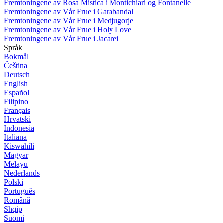
Fremtoningene av Rosa Mistica i Montichiari og Fontanelle
Fremtoningene av Vår Frue i Garabandal
Fremtoningene av Vår Frue i Medjugorje
Fremtoningene av Vår Frue i Holy Love
Fremtoningene av Vår Frue i Jacarei
Språk
Bokmål
Čeština
Deutsch
English
Español
Filipino
Français
Hrvatski
Indonesia
Italiana
Kiswahili
Magyar
Melayu
Nederlands
Polski
Português
Română
Shqip
Suomi