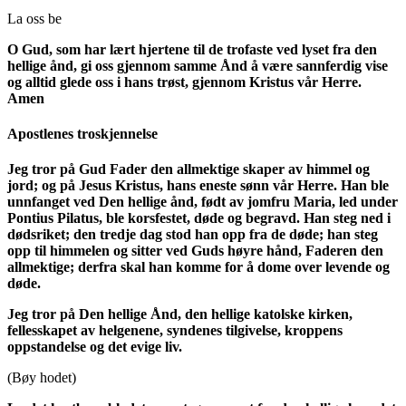
La oss be
O Gud, som har lært hjertene til de trofaste ved lyset fra den
hellige ånd, gi oss gjennom samme Ånd å være sannferdig vise
og alltid glede oss i hans trøst, gjennom Kristus vår Herre.
Amen
Apostlenes troskjennelse
Jeg tror på Gud Fader den allmektige skaper av himmel og
jord; og på Jesus Kristus, hans eneste sønn vår Herre. Han ble
unnfanget ved Den hellige ånd, født av jomfru Maria, led under
Pontius Pilatus, ble korsfestet, døde og begravd. Han steg ned i
dødsriket; den tredje dag stod han opp fra de døde; han steg
opp til himmelen og sitter ved Guds høyre hånd, Faderen den
allmektige; derfra skal han komme for å dome over levende og
døde.
Jeg tror på Den hellige Ånd, den hellige katolske kirken,
fellesskapet av helgenene, syndenes tilgivelse, kroppens
oppstandelse og det evige liv.
(Bøy hodet)