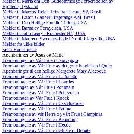
Melder til Maria om Den Guddommelige Forberedelsen av
Hjertene, Tyskland
Melder til Marcos Tadeu Teixeira i Jacareí SP, Brasil
Melder til Edson Glauber i Itapiranga AM, Brasil
Melder til Den Hellige Familie Tilflukt, USA
Melder til Barna av Fornyelsen, USA
Melder til John Leary i Rochester NY, USA
Melder til Maureen Sweeney-Kyle i North Ridgeville, USA
Melder fra ulike kilder
Søk i Budskapene
Åpenbaringer av Jesus og Maria
Fremtoningen av Vår Frue i Caravaggio
Fremtoningene av Vår Frue av det gode hendelsen i Quito
Åpenbaringer til den hellige Margarete Mary Alacoque
Fremtoningene av Vår Frue i La Salette
Fremtoningene av Vår Frue i Lourdes
Fremtoningen av Vår Frue i Pontmain
Fremtoningene av Vår Frue i Pellevoisin
Fremtoningen av Vår Frue i Knock
Fremtoningene av Vår Frue i Castelpetroso
Fremtoningene av Vår Frue i Fatima
Fremtoningene av vår Herre og vårt Frue i Campinas
Fremtoningene av Vår Frue i Beauraing
Fremtoningene av Vår Frue i Heede
Fremtoningene av Vår Frue i Ghiaie di Bonate