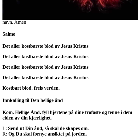
I Begynnelsen
(1)
Gjør tegnet av korset.
†
I Faderens, Sønnen og Den hellige ånds
navn. Amen
Salme
Det aller kostbarste blod av Jesus Kristus
Det aller kostbarste blod av Jesus Kristus
Det aller kostbarste blod av Jesus Kristus
Det aller kostbarste blod av Jesus Kristus
Kostbart blod, frels verden.
Innkalling til Den hellige ånd
Kom, Hellige Ånd, fyll hjertene på dine trofaste og tenne i dem
elden av din kjærlighet.
L:
Send ut Din ånd, så skal de skapes om.
R:
Og Du skal fornye ansiktet på jorden.