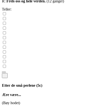
R:
Frels oss og hele verden.
(12 ganger)
Teller:
Etter de små perlene
(5c)
Ære være...
(Bøy hodet)