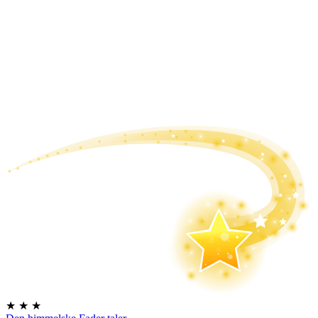
★
★
★