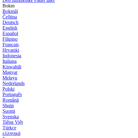
Den himmelske Fader taler
Bokm
Bokmål
Čeština
Deutsch
English
Español
Filipino
Français
Hrvatski
Indonesia
Italiana
Kiswahili
Magyar
Melayu
Nederlands
Polski
Português
Română
Shqip
Suomi
Svenska
Tiếng Việt
Türkçe
ελληνικά