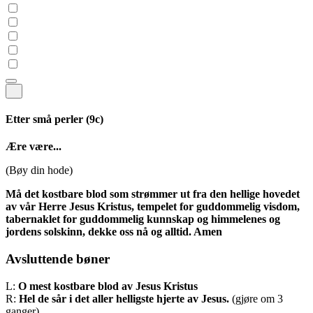
Etter små perler
(9c)
Ære være...
(Bøy din hode)
Må det kostbare blod som strømmer ut fra den hellige hovedet
av vår Herre Jesus Kristus, tempelet for guddommelig visdom,
tabernaklet for guddommelig kunnskap og himmelenes og
jordens solskinn, dekke oss nå og alltid. Amen
Avsluttende bøner
L:
O mest kostbare blod av Jesus Kristus
R:
Hel de sår i det aller helligste hjerte av Jesus.
(gjøre om 3
ganger)