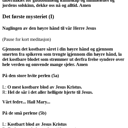
tabernaklet for guddommelig kunnskap og himmelenes og
jordens solskinn, dekke oss nå og alltid. Amen
Det første mysteriet
(I)
Naglingen av den høyre hånd til vår Herre Jesus
(Pause for kort meditasjon)
Gjennom det kostbare såret i din høyre hånd og gjennom
smerten fra spikeren som trengte igjennom din høyre hånd, la
det kostbare blodet som strømmer ut derfra frelse syndere over
hele verden og omvende mange sjeler. Amen
På den store hvite perlen
(5a)
L:
O mest kostbare blod av Jesus Kristus.
R:
Hel de sår i det aller helligste hjerte til Jesus.
Vårt fedre...
Hail Mary...
På de små perlene
(5b)
L:
Kostbart blod av Jesus Kristus