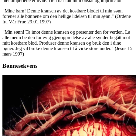
mellomperlene er hvite. Den har fått nihil obstat og imprimatur.
"Mine barn! Denne kransen av det kostbare blodet til min sønn
forener alle bønnene om den hellige lidelsen til min sønn."
(Ordene
fra Vår Frue 29.01.1997)
"Min sønn! Ta imot denne kransen og presenter den for verden. La
alle menn be den for evig gjenopprettelse av alle synder begått mot
mitt kostbare blod. Produser denne kransen og bruk den i dine
bøner. Jeg vil bruke denne kransen til å virke store under."
(Jesus 15.
mars 1997)
Bønnesekvens