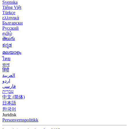
Svenska
Tiếng Việt
Türkçe
ελληνικά
Български
Русский
தமிழ்
తెలుగు
ಕನ್ನಡ
മലയാളം
ไทย
বাংলা
हिंदी
العربية
اردو
فارسی
עִברִית
中文 (简体)
日本語
한국어
Juridisk
Personvernspolitikk