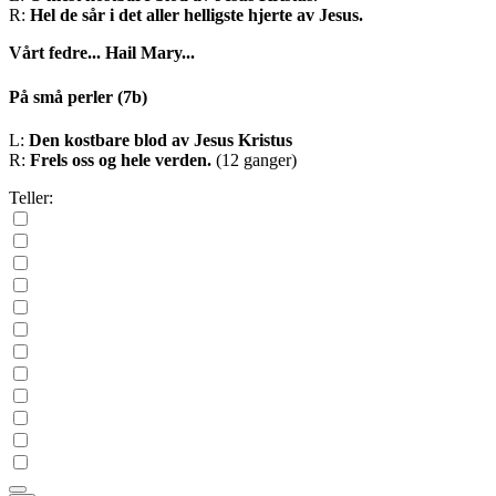
R:
Hel de sår i det aller helligste hjerte av Jesus.
Vårt fedre...
Hail Mary...
På små perler
(7b)
L:
Den kostbare blod av Jesus Kristus
R:
Frels oss og hele verden.
(12 ganger)
Teller: