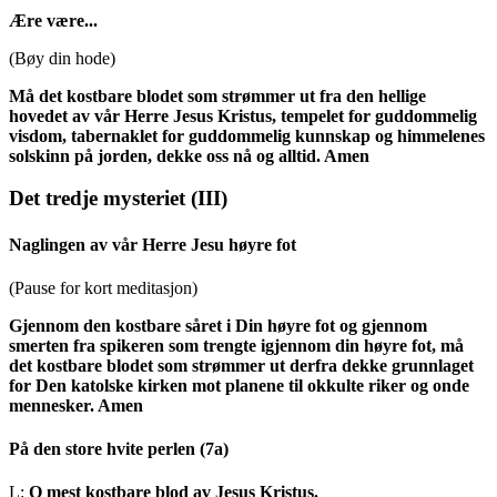
Ære være...
(Bøy din hode)
Må det kostbare blodet som strømmer ut fra den hellige
hovedet av vår Herre Jesus Kristus, tempelet for guddommelig
visdom, tabernaklet for guddommelig kunnskap og himmelenes
solskinn på jorden, dekke oss nå og alltid. Amen
Det tredje mysteriet
(III)
Naglingen av vår Herre Jesu høyre fot
(Pause for kort meditasjon)
Gjennom den kostbare såret i Din høyre fot og gjennom
smerten fra spikeren som trengte igjennom din høyre fot, må
det kostbare blodet som strømmer ut derfra dekke grunnlaget
for Den katolske kirken mot planene til okkulte riker og onde
mennesker. Amen
På den store hvite perlen
(7a)
L:
O mest kostbare blod av Jesus Kristus.