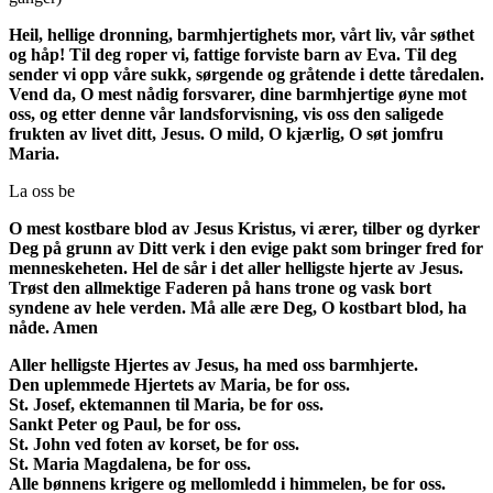
Heil, hellige dronning, barmhjertighets mor, vårt liv, vår søthet
og håp! Til deg roper vi, fattige forviste barn av Eva. Til deg
sender vi opp våre sukk, sørgende og gråtende i dette tåredalen.
Vend da, O mest nådig forsvarer, dine barmhjertige øyne mot
oss, og etter denne vår landsforvisning, vis oss den saligede
frukten av livet ditt, Jesus. O mild, O kjærlig, O søt jomfru
Maria.
La oss be
O mest kostbare blod av Jesus Kristus, vi ærer, tilber og dyrker
Deg på grunn av Ditt verk i den evige pakt som bringer fred for
menneskeheten. Hel de sår i det aller helligste hjerte av Jesus.
Trøst den allmektige Faderen på hans trone og vask bort
syndene av hele verden. Må alle ære Deg, O kostbart blod, ha
nåde. Amen
Aller helligste Hjertes av Jesus, ha med oss barmhjerte.
Den uplemmede Hjertets av Maria, be for oss.
St. Josef, ektemannen til Maria, be for oss.
Sankt Peter og Paul, be for oss.
St. John ved foten av korset, be for oss.
St. Maria Magdalena, be for oss.
Alle bønnens krigere og mellomledd i himmelen, be for oss.