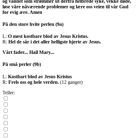
og vannet som strømmer ut derfra helbrede syke, vekke døde,
løse våre nåværende problemer og lære oss veien til vår Gud
for evig ære. Amen
På den store hvite perlen
(9a)
L:
O mest kostbare blod av Jesus Kristus.
R:
Hel de sår i det aller helligste hjerte av Jesus.
Vårt fader...
Hail Mary...
På små perler
(9b)
L:
Kostbart blod av Jesus Kristus
R:
Frels oss og hele verden.
(12 ganger)
Teller: