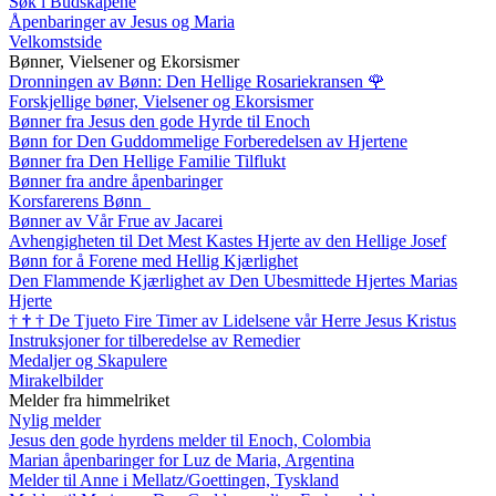
Søk i Budskapene
Åpenbaringer av Jesus og Maria
Velkomstside
Bønner, Vielsener og Ekorsismer
Dronningen av Bønn: Den Hellige Rosariekransen
🌹
Forskjellige bøner, Vielsener og Ekorsismer
Bønner fra Jesus den gode Hyrde til Enoch
Bønn for Den Guddommelige Forberedelsen av Hjertene
Bønner fra Den Hellige Familie Tilflukt
Bønner fra andre åpenbaringer
Korsfarerens Bønn
Bønner av Vår Frue av Jacarei
Avhengigheten til Det Mest Kastes Hjerte av den Hellige Josef
Bønn for å Forene med Hellig Kjærlighet
Den Flammende Kjærlighet av Den Ubesmittede Hjertes Marias
Hjerte
†
†
†
De Tjueto Fire Timer av Lidelsene vår Herre Jesus Kristus
Instruksjoner for tilberedelse av Remedier
Medaljer og Skapulere
Mirakelbilder
Melder fra himmelriket
Nylig melder
Jesus den gode hyrdens melder til Enoch, Colombia
Marian åpenbaringer for Luz de Maria, Argentina
Melder til Anne i Mellatz/Goettingen, Tyskland