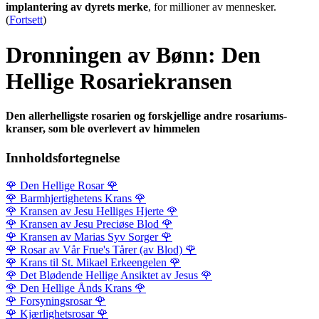
implantering av dyrets merke
, for millioner av mennesker.
(
Fortsett
)
Dronningen av Bønn: Den
Hellige Rosariekransen
Den allerhelligste rosarien og forskjellige andre rosariums-
kranser, som ble overlevert av himmelen
Innholdsfortegnelse
🌹
Den Hellige Rosar
🌹
🌹
Barmhjertighetens Krans
🌹
🌹
Kransen av Jesu Helliges Hjerte
🌹
🌹
Kransen av Jesu Preciøse Blod
🌹
🌹
Kransen av Marias Syv Sorger
🌹
🌹
Rosar av Vår Frue's Tårer (av Blod)
🌹
🌹
Krans til St. Mikael Erkeengelen
🌹
🌹
Det Blødende Hellige Ansiktet av Jesus
🌹
🌹
Den Hellige Ånds Krans
🌹
🌹
Forsyningsrosar
🌹
🌹
Kjærlighetsrosar
🌹