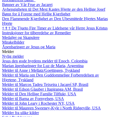
Bønner av Vår Frue av Jacarei
Avhengigheten til Det Mest Kastes Hjerte av den Hellige Josef
Bønn for å Forene med Hellig Kjærlighet
Den Flammende Kjærlighet av Den Ubesmittede Hjertes Marias
Hjerte
†
†
†
De Tjueto Fire Timer av Lidelsene vår Herre Jesus Kristus
Instruksjoner for tilberedelse av Remedier
Medaljer og Skapulere
Mirakelbilder
Åpenbaringer av Jesus og Maria
Melder
Nylig melder
Jesus den gode hyrdens melder til Enoch, Colombia
Marian åpenbaringer for Luz de Maria, Argentina
Melder til Anne i Mellatz/Goettingen, Tyskland
Melder til Maria om Den Guddommelige Forberedelsen av
Hjertene, Tyskland
Melder til Marcos Tadeu Teixeira i Jacareí SP, Brasil
Melder til Edson Glauber i Itapiranga AM, Brasil
Melder til Den Hellige Familie Tilflukt, USA
Melder til Barna av Fornyelsen, USA
Melder til John Leary i Rochester NY, USA
Melder til Maureen Sweeney-Kyle i North Ridgeville, USA
Melder fra ulike kilder