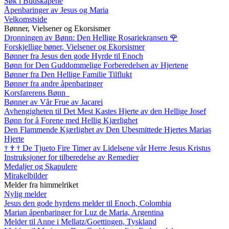
Søk i Budskapene
Åpenbaringer av Jesus og Maria
Velkomstside
Bønner, Vielsener og Ekorsismer
Dronningen av Bønn: Den Hellige Rosariekransen
🌹
Forskjellige bøner, Vielsener og Ekorsismer
Bønner fra Jesus den gode Hyrde til Enoch
Bønn for Den Guddommelige Forberedelsen av Hjertene
Bønner fra Den Hellige Familie Tilflukt
Bønner fra andre åpenbaringer
Korsfarerens Bønn
Bønner av Vår Frue av Jacarei
Avhengigheten til Det Mest Kastes Hjerte av den Hellige Josef
Bønn for å Forene med Hellig Kjærlighet
Den Flammende Kjærlighet av Den Ubesmittede Hjertes Marias
Hjerte
†
†
†
De Tjueto Fire Timer av Lidelsene vår Herre Jesus Kristus
Instruksjoner for tilberedelse av Remedier
Medaljer og Skapulere
Mirakelbilder
Melder fra himmelriket
Nylig melder
Jesus den gode hyrdens melder til Enoch, Colombia
Marian åpenbaringer for Luz de Maria, Argentina
Melder til Anne i Mellatz/Goettingen, Tyskland