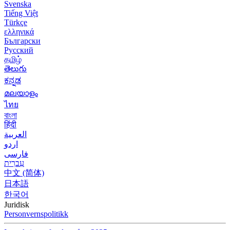
Svenska
Tiếng Việt
Türkçe
ελληνικά
Български
Русский
தமிழ்
తెలుగు
ಕನ್ನಡ
മലയാളം
ไทย
বাংলা
हिंदी
العربية
اردو
فارسی
עִברִית
中文 (简体)
日本語
한국어
Juridisk
Personvernspolitikk