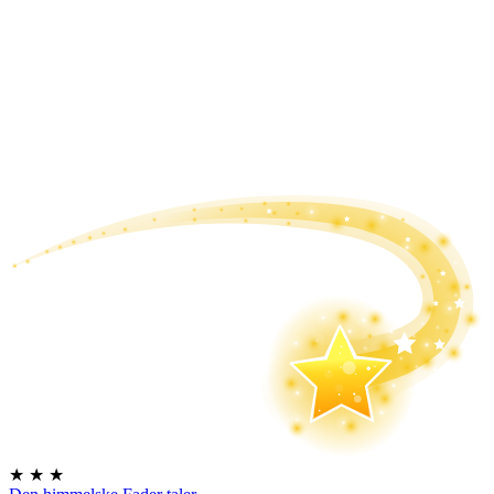
★
★
★