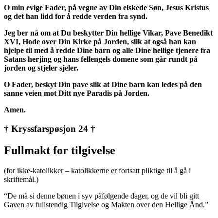
O min evige Fader, på vegne av Din elskede Søn, Jesus Kristus
og det han lidd for å redde verden fra synd.
Jeg ber nå om at Du beskytter Din hellige Vikar, Pave Benedikt
XVI, Hode over Din Kirke på Jorden, slik at også han kan
hjelpe til med å redde Dine barn og alle Dine hellige tjenere fra
Satans herjing og hans fellengels domene som går rundt på
jorden og stjeler sjeler.
O Fader, beskyt Din pave slik at Dine barn kan ledes på den
sanne veien mot Ditt nye Paradis på Jorden.
Amen.
† Kryssfarspøsjon 24 †
Fullmakt for tilgivelse
(for ikke-katolikker – katolikkerne er fortsatt pliktige til å gå i
skriftemål.)
“De må si denne bønen i syv påfølgende dager, og de vil bli gitt
Gaven av fullstendig Tilgivelse og Makten over den Hellige Ånd.”