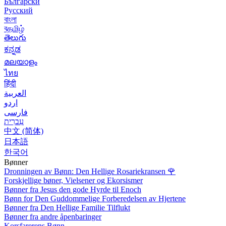
Български
Русский
বাংলা
বதமிழ்
తెలుగు
ಕನ್ನಡ
മലയാളം
ไทย
हिंदी
العربية
اردو
فارسی
עִברִית
中文 (简体)
日本語
한국어
Bønner
Dronningen av Bønn: Den Hellige Rosariekransen
🌹
Forskjellige bøner, Vielsener og Ekorsismer
Bønner fra Jesus den gode Hyrde til Enoch
Bønn for Den Guddommelige Forberedelsen av Hjertene
Bønner fra Den Hellige Familie Tilflukt
Bønner fra andre åpenbaringer
Korsfarerens Bønn