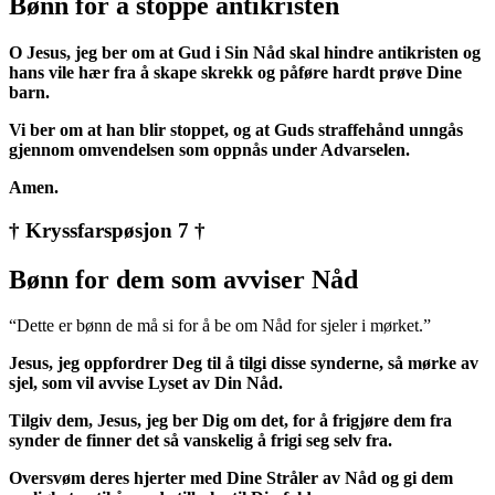
Bønn for å stoppe antikristen
O Jesus, jeg ber om at Gud i Sin Nåd skal hindre antikristen og
hans vile hær fra å skape skrekk og påføre hardt prøve Dine
barn.
Vi ber om at han blir stoppet, og at Guds straffehånd unngås
gjennom omvendelsen som oppnås under Advarselen.
Amen.
† Kryssfarspøsjon 7 †
Bønn for dem som avviser Nåd
“Dette er bønn de må si for å be om Nåd for sjeler i mørket.”
Jesus, jeg oppfordrer Deg til å tilgi disse synderne, så mørke av
sjel, som vil avvise Lyset av Din Nåd.
Tilgiv dem, Jesus, jeg ber Dig om det, for å frigjøre dem fra
synder de finner det så vanskelig å frigi seg selv fra.
Oversvøm deres hjerter med Dine Stråler av Nåd og gi dem