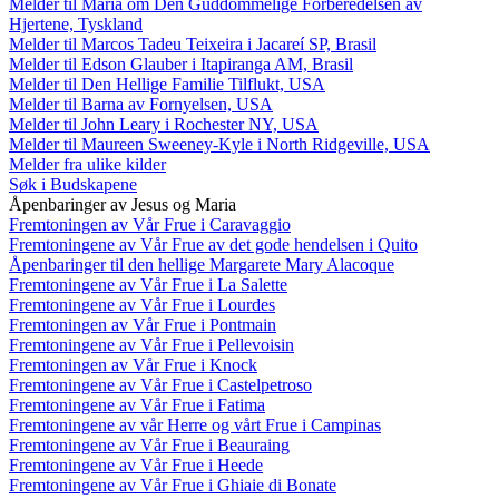
Melder til Maria om Den Guddommelige Forberedelsen av
Hjertene, Tyskland
Melder til Marcos Tadeu Teixeira i Jacareí SP, Brasil
Melder til Edson Glauber i Itapiranga AM, Brasil
Melder til Den Hellige Familie Tilflukt, USA
Melder til Barna av Fornyelsen, USA
Melder til John Leary i Rochester NY, USA
Melder til Maureen Sweeney-Kyle i North Ridgeville, USA
Melder fra ulike kilder
Søk i Budskapene
Åpenbaringer av Jesus og Maria
Fremtoningen av Vår Frue i Caravaggio
Fremtoningene av Vår Frue av det gode hendelsen i Quito
Åpenbaringer til den hellige Margarete Mary Alacoque
Fremtoningene av Vår Frue i La Salette
Fremtoningene av Vår Frue i Lourdes
Fremtoningen av Vår Frue i Pontmain
Fremtoningene av Vår Frue i Pellevoisin
Fremtoningen av Vår Frue i Knock
Fremtoningene av Vår Frue i Castelpetroso
Fremtoningene av Vår Frue i Fatima
Fremtoningene av vår Herre og vårt Frue i Campinas
Fremtoningene av Vår Frue i Beauraing
Fremtoningene av Vår Frue i Heede
Fremtoningene av Vår Frue i Ghiaie di Bonate