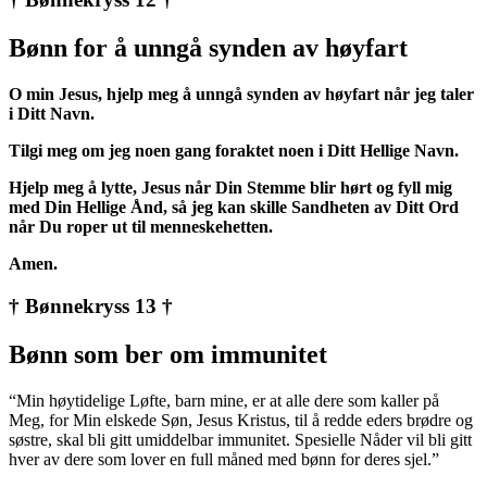
Bønn for å unngå synden av høyfart
O min Jesus, hjelp meg å unngå synden av høyfart når jeg taler
i Ditt Navn.
Tilgi meg om jeg noen gang foraktet noen i Ditt Hellige Navn.
Hjelp meg å lytte, Jesus når Din Stemme blir hørt og fyll mig
med Din Hellige Ånd, så jeg kan skille Sandheten av Ditt Ord
når Du roper ut til menneskehetten.
Amen.
† Bønnekryss 13 †
Bønn som ber om immunitet
“Min høytidelige Løfte, barn mine, er at alle dere som kaller på
Meg, for Min elskede Søn, Jesus Kristus, til å redde eders brødre og
søstre, skal bli gitt umiddelbar immunitet. Spesielle Nåder vil bli gitt
hver av dere som lover en full måned med bønn for deres sjel.”