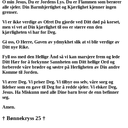
O min Jesus, Du er Jordens Lys. Du er Flammen som berører
alle sjeler. Din Barmhjertighet og Kjærlighet kjenner ingen
grenser.
Vi er ikke verdige av Ofret Du gjorde ved Ditt død på korset,
men vi vet at Din kjærlighet til oss er større enn den
kjærligheten vi har for Deg.
Gi oss, O Herre, Gaven av ydmykhet slik at vi blir verdige av
Ditt nye Rike.
Fyll oss med den Hellige Ånd så vi kan marsjere frem og lede
Ditt Hær for å forkynne Sannheten om Ditt hellige Ord og
forberede våre brødre og søstre på Herligheten av Din andre
Komme til Jorden.
Vi ærer Deg. Vi priser Deg. Vi tilbyr oss selv, våre sorg og
lidelser som en gave til Deg for å redde sjeler. Vi elsker Deg,
Jesus. Ha Miskunn med alle Dine barn hvor de enn befinner
seg.
Amen.
† Bønnekryss 25 †