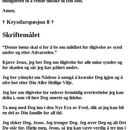
muligheten til å vende tilbake til Din fold.
Amen.
† Kryssfarspøsjon 8 †
Skriftemålet
“Denne bønn skal si for å be om mildhet for tilgivelse av synd
under og etter Advarselen.”
Kjære Jesus, jeg ber Deg om tilgivelse for alle mine synder og
for skaden og sår jeg har påført andre.
Jeg ber ydmykt om Nådene å unngå å krænke Deg igjen og å
ofre bot etter Din Aller Hellige Vilje.
Jeg ber om tilgivelse for enhver fremtidig overtrettelse jeg kan
delta i, som vil føre Deg smerte og lidelse.
Ta meg med Deg inn i den Nye Era av Fred, slik at jeg kan bli
en del av Din familie for all tid.
Jeg elsker Deg, Jesus. Jeg trenger Deg. Jeg ærer Deg og alt Det
Du står for. Hjelp meg, Jesus, så jeg kan være verdig å tre inn i