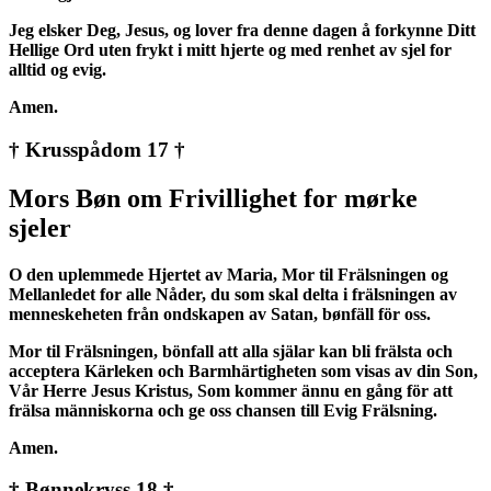
Jeg elsker Deg, Jesus, og lover fra denne dagen å forkynne Ditt
Hellige Ord uten frykt i mitt hjerte og med renhet av sjel for
alltid og evig.
Amen.
† Krusspådom 17 †
Mors Bøn om Frivillighet for mørke
sjeler
O den uplemmede Hjertet av Maria, Mor til Frälsningen og
Mellanledet for alle Nåder, du som skal delta i frälsningen av
menneskeheten från ondskapen av Satan, bønfäll för oss.
Mor til Frälsningen, bönfall att alla själar kan bli frälsta och
acceptera Kärleken och Barmhärtigheten som visas av din Son,
Vår Herre Jesus Kristus, Som kommer ännu en gång för att
frälsa människorna och ge oss chansen till Evig Frälsning.
Amen.
† Bønnekryss 18 †