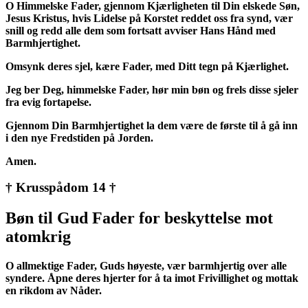
O Himmelske Fader, gjennom Kjærligheten til Din elskede Søn,
Jesus Kristus, hvis Lidelse på Korstet reddet oss fra synd, vær
snill og redd alle dem som fortsatt avviser Hans Hånd med
Barmhjertighet.
Omsynk deres sjel, kære Fader, med Ditt tegn på Kjærlighet.
Jeg ber Deg, himmelske Fader, hør min bøn og frels disse sjeler
fra evig fortapelse.
Gjennom Din Barmhjertighet la dem være de første til å gå inn
i den nye Fredstiden på Jorden.
Amen.
† Krusspådom 14 †
Bøn til Gud Fader for beskyttelse mot
atomkrig
O allmektige Fader, Guds høyeste, vær barmhjertig over alle
syndere. Åpne deres hjerter for å ta imot Frivillighet og mottak
en rikdom av Nåder.