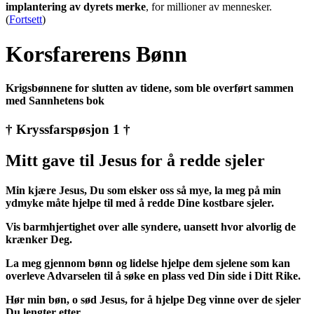
implantering av dyrets merke
, for millioner av mennesker.
(
Fortsett
)
Korsfarerens Bønn
Krigsbønnene for slutten av tidene, som ble overført sammen
med Sannhetens bok
† Kryssfarspøsjon 1 †
Mitt gave til Jesus for å redde sjeler
Min kjære Jesus, Du som elsker oss så mye, la meg på min
ydmyke måte hjelpe til med å redde Dine kostbare sjeler.
Vis barmhjertighet over alle syndere, uansett hvor alvorlig de
krænker Deg.
La meg gjennom bønn og lidelse hjelpe dem sjelene som kan
overleve Advarselen til å søke en plass ved Din side i Ditt Rike.
Hør min bøn, o sød Jesus, for å hjelpe Deg vinne over de sjeler
Du lengter etter.