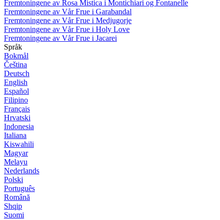
Fremtoningene av Rosa Mistica i Montichiari og Fontanelle
Fremtoningene av Vår Frue i Garabandal
Fremtoningene av Vår Frue i Medjugorje
Fremtoningene av Vår Frue i Holy Love
Fremtoningene av Vår Frue i Jacarei
Språk
Bokmål
Čeština
Deutsch
English
Español
Filipino
Français
Hrvatski
Indonesia
Italiana
Kiswahili
Magyar
Melayu
Nederlands
Polski
Português
Română
Shqip
Suomi