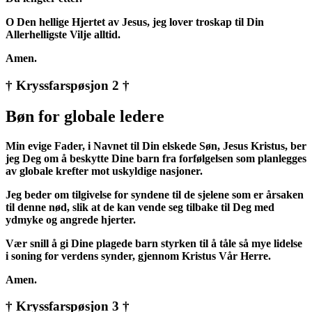
O Den hellige Hjertet av Jesus, jeg lover troskap til Din
Allerhelligste Vilje alltid.
Amen.
† Kryssfarspøsjon 2 †
Bøn for globale ledere
Min evige Fader, i Navnet til Din elskede Søn, Jesus Kristus, ber
jeg Deg om å beskytte Dine barn fra forfølgelsen som planlegges
av globale krefter mot uskyldige nasjoner.
Jeg beder om tilgivelse for syndene til de sjelene som er årsaken
til denne nød, slik at de kan vende seg tilbake til Deg med
ydmyke og angrede hjerter.
Vær snill å gi Dine plagede barn styrken til å tåle så mye lidelse
i soning for verdens synder, gjennom Kristus Vår Herre.
Amen.
† Kryssfarspøsjon 3 †