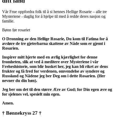
ditt land
Vår Frue oppfordra folk til å si hennes Hellige Rosarie – alle tre
Mysteriene - daglig for å hjelpe til med å redde deres nasjon og
familie.
Bønn før rosariet
O Dronning av den Hellige Rosarie, Du kom til Fatima for å
avsløre de tre gjeterbarna skattene av Nåde som er gjemt i
Rosarien.
Inspirer mitt hjerte med en ærlig kjærlighet for denne
fromheten, slik at ved å meditere over Mysteriene i vår
Frelseshistorie, som blir husket her, jeg kan bli riket av dens
frukter og få fred for verdenen, omvendelse av syndere og
Russland og Nådene jeg ber Deg om i dette Rosarien. (Her
nevner du din bøn).
Jeg ber om det til den større Ære av Gud; for Din egen ære og
for sjelenes vel, spesielt min egen.
Amen.
† Bønnekryss 27 †