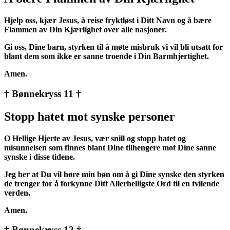
Hjelp oss, kjær Jesus, å reise fryktløst i Ditt Navn og å bære
Flammen av Din Kjærlighet over alle nasjoner.
Gi oss, Dine barn, styrken til å møte misbruk vi vil bli utsatt for
blant dem som ikke er sanne troende i Din Barmhjertighet.
Amen.
† Bønnekryss 11 †
Stopp hatet mot synske personer
O Hellige Hjerte av Jesus, vær snill og stopp hatet og
misunnelsen som finnes blant Dine tilhengere mot Dine sanne
synske i disse tidene.
Jeg ber at Du vil høre min bøn om å gi Dine synske den styrken
de trenger for å forkynne Ditt Allerhelligste Ord til en tvilende
verden.
Amen.
† Bønnekryss 12 †