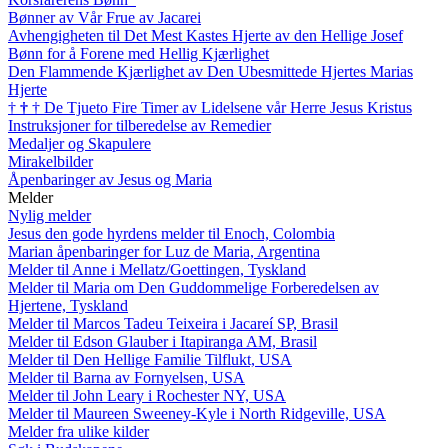
Bønner av Vår Frue av Jacarei
Avhengigheten til Det Mest Kastes Hjerte av den Hellige Josef
Bønn for å Forene med Hellig Kjærlighet
Den Flammende Kjærlighet av Den Ubesmittede Hjertes Marias
Hjerte
†
†
†
De Tjueto Fire Timer av Lidelsene vår Herre Jesus Kristus
Instruksjoner for tilberedelse av Remedier
Medaljer og Skapulere
Mirakelbilder
Åpenbaringer av Jesus og Maria
Melder
Nylig melder
Jesus den gode hyrdens melder til Enoch, Colombia
Marian åpenbaringer for Luz de Maria, Argentina
Melder til Anne i Mellatz/Goettingen, Tyskland
Melder til Maria om Den Guddommelige Forberedelsen av
Hjertene, Tyskland
Melder til Marcos Tadeu Teixeira i Jacareí SP, Brasil
Melder til Edson Glauber i Itapiranga AM, Brasil
Melder til Den Hellige Familie Tilflukt, USA
Melder til Barna av Fornyelsen, USA
Melder til John Leary i Rochester NY, USA
Melder til Maureen Sweeney-Kyle i North Ridgeville, USA
Melder fra ulike kilder