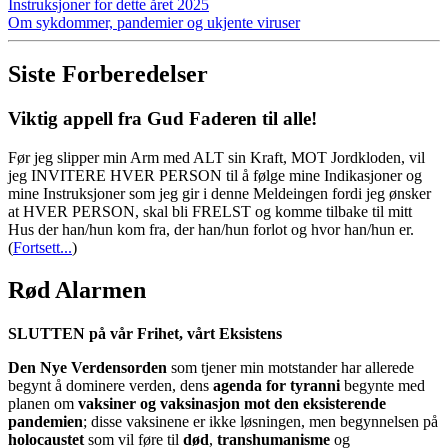
Instruksjoner for dette året 2025
Om sykdommer, pandemier og ukjente viruser
Siste Forberedelser
Viktig appell fra Gud Faderen til alle!
Før jeg slipper min Arm med ALT sin Kraft, MOT Jordkloden, vil
jeg INVITERE HVER PERSON til å følge mine Indikasjoner og
mine Instruksjoner som jeg gir i denne Meldeingen fordi jeg ønsker
at HVER PERSON, skal bli FRELST og komme tilbake til mitt
Hus der han/hun kom fra, der han/hun forlot og hvor han/hun er.
(
Fortsett...
)
Rød Alarmen
SLUTTEN på vår Frihet, vårt Eksistens
Den Nye Verdensorden
som tjener min motstander har allerede
begynt å dominere verden, dens
agenda for tyranni
begynte med
planen om
vaksiner og vaksinasjon mot den eksisterende
pandemien
; disse vaksinene er ikke løsningen, men begynnelsen på
holocaustet
som vil føre til
død
,
transhumanisme
og