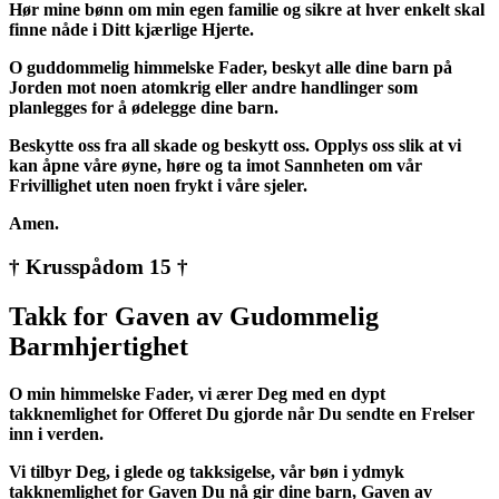
Hør mine bønn om min egen familie og sikre at hver enkelt skal
finne nåde i Ditt kjærlige Hjerte.
O guddommelig himmelske Fader, beskyt alle dine barn på
Jorden mot noen atomkrig eller andre handlinger som
planlegges for å ødelegge dine barn.
Beskytte oss fra all skade og beskytt oss. Opplys oss slik at vi
kan åpne våre øyne, høre og ta imot Sannheten om vår
Frivillighet uten noen frykt i våre sjeler.
Amen.
† Krusspådom 15 †
Takk for Gaven av Gudommelig
Barmhjertighet
O min himmelske Fader, vi ærer Deg med en dypt
takknemlighet for Offeret Du gjorde når Du sendte en Frelser
inn i verden.
Vi tilbyr Deg, i glede og takksigelse, vår bøn i ydmyk
takknemlighet for Gaven Du nå gir dine barn, Gaven av