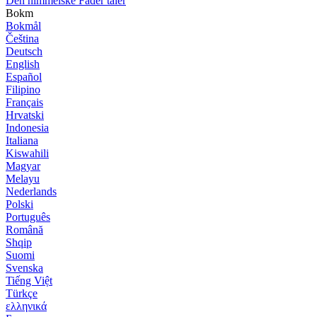
Den himmelske Fader taler
Bokm
Bokmål
Čeština
Deutsch
English
Español
Filipino
Français
Hrvatski
Indonesia
Italiana
Kiswahili
Magyar
Melayu
Nederlands
Polski
Português
Română
Shqip
Suomi
Svenska
Tiếng Việt
Türkçe
ελληνικά