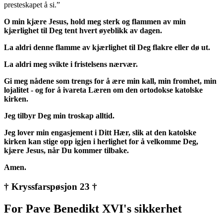
presteskapet å si.”
O min kjære Jesus, hold meg sterk og flammen av min
kjærlighet til Deg tent hvert øyeblikk av dagen.
La aldri denne flamme av kjærlighet til Deg flakre eller dø ut.
La aldri meg svikte i fristelsens nærvær.
Gi meg nådene som trengs for å ære min kall, min fromhet, min
lojalitet - og for å ivareta Læren om den ortodokse katolske
kirken.
Jeg tilbyr Deg min troskap alltid.
Jeg lover min engasjement i Ditt Hær, slik at den katolske
kirken kan stige opp igjen i herlighet for å velkomme Deg,
kjære Jesus, når Du kommer tilbake.
Amen.
† Kryssfarspøsjon 23 †
For Pave Benedikt XVI's sikkerhet