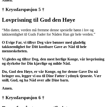
Amen.
† Kryssfarspøsjon 5 †
Lovprisning til Gud den Høye
“Min datter, verden må fremme denne spesielle bønn i lov og
takknemlighet til Guds Fader for Nåden Han gir hele verden.”
O Evige Far, vi tilbyr Deg våre bønner med gladelig
takknemlighet for Ditt kostbare Gave av Nåd til hele
menneskeheten.
Vi gledes og tilbyr Deg, den mest herlige Konge, vår lovprisning
og dyrkelse for Din kjærlige og milde Nåd.
Du, Gud den Høye, er vår Konge, og for denne Gave Du nå
bringer oss, legger vi oss til Dine Føtter i ydmyk tjeneste. Vær
snill, Gud, og ha Nåd over alle Dine barn.
Amen.
† Kryssfarspøsjon 6 †