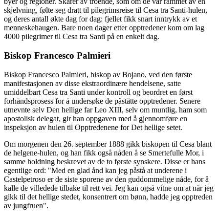
byer og regioner. Skarer av troende, som om de var rammet av en
skjelvning, følte seg dratt til pilegrimsreise til Cesa tra Santi-hulen,
og deres antall økte dag for dag: fjellet fikk snart inntrykk av et
menneskehaugen. Bare noen dager etter opptredener kom om lag
4000 pilegrimer til Cesa tra Santi på en enkelt dag.
Biskop Francesco Palmieri
Biskop Francesco Palmieri, biskop av Bojano, ved den første
manifestasjonen av disse ekstraordinære hendelsene, satte
umiddelbart Cesa tra Santi under kontroll og beordret en først
forhåndsprosess for å undersøke de påståtte opptredener. Senere
utnevnte selv Den hellige far Leo XIII, selv om muntlig, ham som
apostolisk delegat, gir han oppgaven med å gjennomføre en
inspeksjon av hulen til Opptredenene for Det hellige setet.
Om morgenen den 26. september 1888 gikk biskopen til Cesa blant
de helgene-hulen, og han fikk også nåden å se Smertefulle Mor, i
samme holdning beskrevet av de to første synskere. Disse er hans
egentlige ord: "Med en glad ånd kan jeg påstå at underene i
Castelpetroso er de siste sporene av den guddommelige nåde, for å
kalle de villedede tilbake til rett vei. Jeg kan også vitne om at når jeg
gikk til det hellige stedet, konsentrert om bønn, hadde jeg opptreden
av jungfruen".