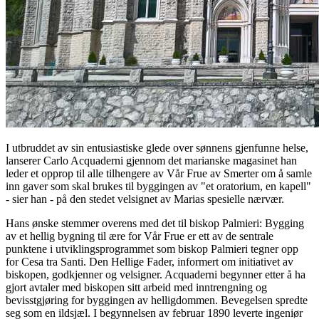
I utbruddet av sin entusiastiske glede over sønnens gjenfunne helse,
lanserer Carlo Acquaderni gjennom det marianske magasinet han
leder et opprop til alle tilhengere av Vår Frue av Smerter om å samle
inn gaver som skal brukes til byggingen av "et oratorium, en kapell"
- sier han - på den stedet velsignet av Marias spesielle nærvær.
Hans ønske stemmer overens med det til biskop Palmieri: Bygging
av et hellig bygning til ære for Vår Frue er ett av de sentrale
punktene i utviklingsprogrammet som biskop Palmieri tegner opp
for Cesa tra Santi. Den Hellige Fader, informert om initiativet av
biskopen, godkjenner og velsigner. Acquaderni begynner etter å ha
gjort avtaler med biskopen sitt arbeid med inntrengning og
bevisstgjøring for byggingen av helligdommen. Bevegelsen spredte
seg som en ildsjæl. I begynnelsen av februar 1890 leverte ingeniør