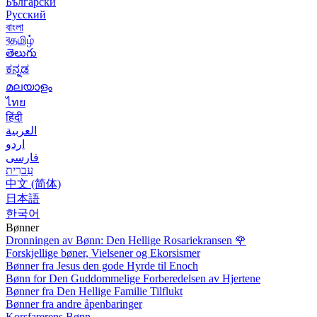
Български
Русский
বাংলা
বதமிழ்
తెలుగు
ಕನ್ನಡ
മലയാളം
ไทย
हिंदी
العربية
اردو
فارسی
עִברִית
中文 (简体)
日本語
한국어
Bønner
Dronningen av Bønn: Den Hellige Rosariekransen
🌹
Forskjellige bøner, Vielsener og Ekorsismer
Bønner fra Jesus den gode Hyrde til Enoch
Bønn for Den Guddommelige Forberedelsen av Hjertene
Bønner fra Den Hellige Familie Tilflukt
Bønner fra andre åpenbaringer
Korsfarerens Bønn