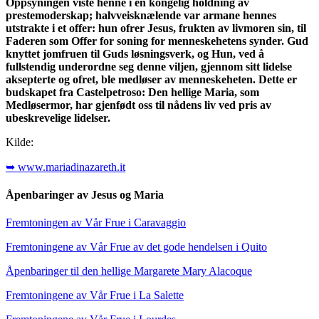
Oppsyningen viste henne i en kongelig holdning av
prestemoderskap; halvveisknælende var armane hennes
utstrakte i et offer: hun ofrer Jesus, frukten av livmoren sin, til
Faderen som Offer for soning for menneskehetens synder. Gud
knyttet jomfruen til Guds løsningsverk, og Hun, ved å
fullstendig underordne seg denne viljen, gjennom sitt lidelse
aksepterte og ofret, ble medløser av menneskeheten. Dette er
budskapet fra Castelpetroso: Den hellige Maria, som
Medløsermor, har gjenfødt oss til nådens liv ved pris av
ubeskrevelige lidelser.
Kilde:
➥ www.mariadinazareth.it
Åpenbaringer av Jesus og Maria
Fremtoningen av Vår Frue i Caravaggio
Fremtoningene av Vår Frue av det gode hendelsen i Quito
Åpenbaringer til den hellige Margarete Mary Alacoque
Fremtoningene av Vår Frue i La Salette