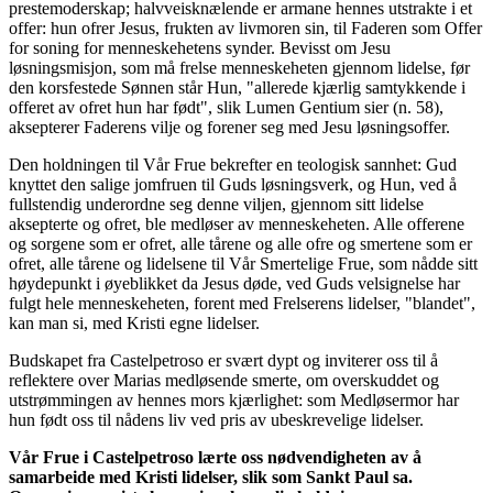
prestemoderskap; halvveisknælende er armane hennes utstrakte i et
offer: hun ofrer Jesus, frukten av livmoren sin, til Faderen som Offer
for soning for menneskehetens synder. Bevisst om Jesu
løsningsmisjon, som må frelse menneskeheten gjennom lidelse, før
den korsfestede Sønnen står Hun, "allerede kjærlig samtykkende i
offeret av ofret hun har født", slik Lumen Gentium sier (n. 58),
aksepterer Faderens vilje og forener seg med Jesu løsningsoffer.
Den holdningen til Vår Frue bekrefter en teologisk sannhet: Gud
knyttet den salige jomfruen til Guds løsningsverk, og Hun, ved å
fullstendig underordne seg denne viljen, gjennom sitt lidelse
aksepterte og ofret, ble medløser av menneskeheten. Alle offerene
og sorgene som er ofret, alle tårene og alle ofre og smertene som er
ofret, alle tårene og lidelsene til Vår Smertelige Frue, som nådde sitt
høydepunkt i øyeblikket da Jesus døde, ved Guds velsignelse har
fulgt hele menneskeheten, forent med Frelserens lidelser, "blandet",
kan man si, med Kristi egne lidelser.
Budskapet fra Castelpetroso er svært dypt og inviterer oss til å
reflektere over Marias medløsende smerte, om overskuddet og
utstrømmingen av hennes mors kjærlighet: som Medløsermor har
hun født oss til nådens liv ved pris av ubeskrevelige lidelser.
Vår Frue i Castelpetroso lærte oss nødvendigheten av å
samarbeide med Kristi lidelser, slik som Sankt Paul sa.