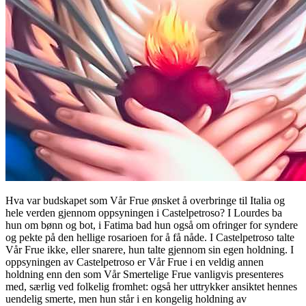
Hva var budskapet som Vår Frue ønsket å overbringe til Italia og
hele verden gjennom oppsyningen i Castelpetroso? I Lourdes ba
hun om bønn og bot, i Fatima bad hun også om ofringer for syndere
og pekte på den hellige rosarioen for å få nåde. I Castelpetroso talte
Vår Frue ikke, eller snarere, hun talte gjennom sin egen holdning. I
oppsyningen av Castelpetroso er Vår Frue i en veldig annen
holdning enn den som Vår Smertelige Frue vanligvis presenteres
med, særlig ved folkelig fromhet: også her uttrykker ansiktet hennes
uendelig smerte, men hun står i en kongelig holdning av