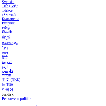
Svenska
Tiếng Việt
Türkçe
ελληνικά
Български
Русский
தமிழ்
తెలుగు
ಕನ್ನಡ
മലയാളം
ไทย
বাংলা
हिंदी
العربية
اردو
فارسی
עִברִית
中文 (简体)
日本語
한국어
Juridisk
Personvernspolitikk