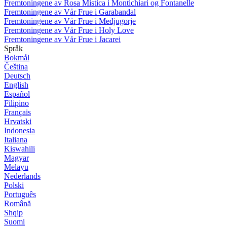
Fremtoningene av Rosa Mistica i Montichiari og Fontanelle
Fremtoningene av Vår Frue i Garabandal
Fremtoningene av Vår Frue i Medjugorje
Fremtoningene av Vår Frue i Holy Love
Fremtoningene av Vår Frue i Jacarei
Språk
Bokmål
Čeština
Deutsch
English
Español
Filipino
Français
Hrvatski
Indonesia
Italiana
Kiswahili
Magyar
Melayu
Nederlands
Polski
Português
Română
Shqip
Suomi