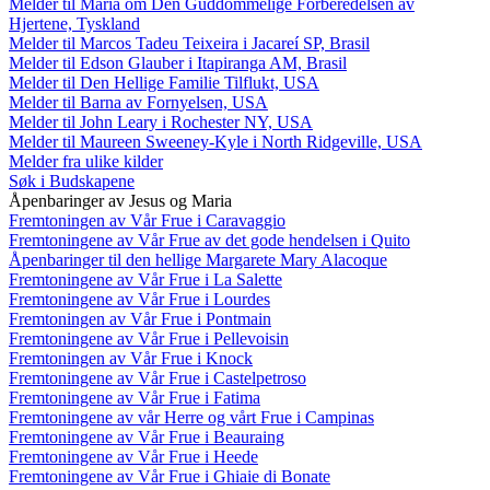
Melder til Maria om Den Guddommelige Forberedelsen av
Hjertene, Tyskland
Melder til Marcos Tadeu Teixeira i Jacareí SP, Brasil
Melder til Edson Glauber i Itapiranga AM, Brasil
Melder til Den Hellige Familie Tilflukt, USA
Melder til Barna av Fornyelsen, USA
Melder til John Leary i Rochester NY, USA
Melder til Maureen Sweeney-Kyle i North Ridgeville, USA
Melder fra ulike kilder
Søk i Budskapene
Åpenbaringer av Jesus og Maria
Fremtoningen av Vår Frue i Caravaggio
Fremtoningene av Vår Frue av det gode hendelsen i Quito
Åpenbaringer til den hellige Margarete Mary Alacoque
Fremtoningene av Vår Frue i La Salette
Fremtoningene av Vår Frue i Lourdes
Fremtoningen av Vår Frue i Pontmain
Fremtoningene av Vår Frue i Pellevoisin
Fremtoningen av Vår Frue i Knock
Fremtoningene av Vår Frue i Castelpetroso
Fremtoningene av Vår Frue i Fatima
Fremtoningene av vår Herre og vårt Frue i Campinas
Fremtoningene av Vår Frue i Beauraing
Fremtoningene av Vår Frue i Heede
Fremtoningene av Vår Frue i Ghiaie di Bonate