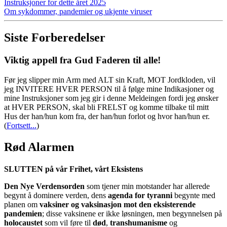
Instruksjoner for dette året 2025
Om sykdommer, pandemier og ukjente viruser
Siste Forberedelser
Viktig appell fra Gud Faderen til alle!
Før jeg slipper min Arm med ALT sin Kraft, MOT Jordkloden, vil
jeg INVITERE HVER PERSON til å følge mine Indikasjoner og
mine Instruksjoner som jeg gir i denne Meldeingen fordi jeg ønsker
at HVER PERSON, skal bli FRELST og komme tilbake til mitt
Hus der han/hun kom fra, der han/hun forlot og hvor han/hun er.
(
Fortsett...
)
Rød Alarmen
SLUTTEN på vår Frihet, vårt Eksistens
Den Nye Verdensorden
som tjener min motstander har allerede
begynt å dominere verden, dens
agenda for tyranni
begynte med
planen om
vaksiner og vaksinasjon mot den eksisterende
pandemien
; disse vaksinene er ikke løsningen, men begynnelsen på
holocaustet
som vil føre til
død
,
transhumanisme
og