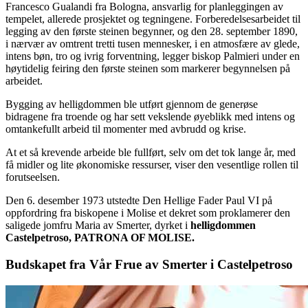
Francesco Gualandi fra Bologna, ansvarlig for planleggingen av
tempelet, allerede prosjektet og tegningene. Forberedelsesarbeidet til
legging av den første steinen begynner, og den 28. september 1890,
i nærvær av omtrent tretti tusen mennesker, i en atmosfære av glede,
intens bøn, tro og ivrig forventning, legger biskop Palmieri under en
høytidelig feiring den første steinen som markerer begynnelsen på
arbeidet.
Bygging av helligdommen ble utført gjennom de generøse
bidragene fra troende og har sett vekslende øyeblikk med intens og
omtankefullt arbeid til momenter med avbrudd og krise.
At et så krevende arbeide ble fullført, selv om det tok lange år, med
få midler og lite økonomiske ressurser, viser den vesentlige rollen til
forutseelsen.
Den 6. desember 1973 utstedte Den Hellige Fader Paul VI på
oppfordring fra biskopene i Molise et dekret som proklamerer den
saligede jomfru Maria av Smerter, dyrket i
helligdommen
Castelpetroso, PATRONA OF MOLISE.
Budskapet fra Vår Frue av Smerter i Castelpetroso