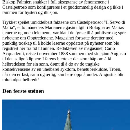
Biskop Palmieri snakker i full akseptanse av fenomenene i
Castelpetroso som konfigureres i et guddommelig design og ikke i
rammen for hysteri og illusjon.
Trykket speilet umiddelbart faktaene om Castelpetroso: "Il Servo di
Maria", et to måneders Marianemagasin utgitt i Bologna av Marias
tjenerne og noen leiemenn, var blant de første til å publisere og spre
nyhetene om Opptredenene. Magasinet fortsatte deretter med
punktlig troskap til å holde leserne oppdatert på nyheter som ble
registrert her fra tid til annen. Redaktøren av magasinet, Carlo
Acquaderni, reiste i november 1888 sammen med sin sønn Augusto
til den salige klippen: I farens hjerte er det store håp om å få
helbredelsen for sin sønn, dømt til å dø av de tragiske
konsekvensene av en uhelbarel sykdom, benetuberkulose. Troen,
når den er fast, sann og ærlig, kan bare oppnå under. Augustus blir
mirakuløst helbredt!
Den første steinen