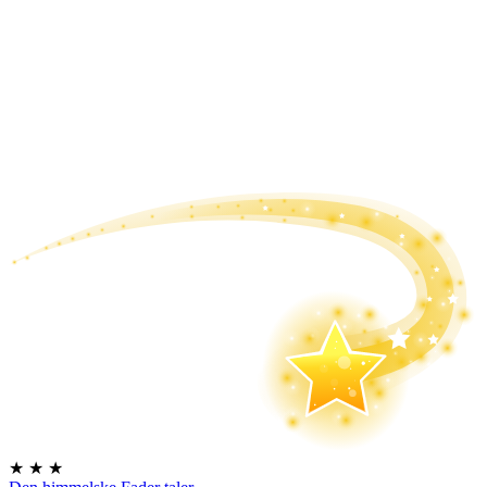
★
★
★