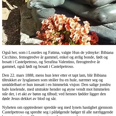
Også her, som i Lourdes og Fatima, valgte Hun de ydmyke: Bibiana
Cicchino, femogtredve år gammel, enkel og ærlig bonde, født og
bosatt i Castelpetroso, og Serafina Valentino, fireogtredve år
gammel, også født og bosatt i Castelpetroso.
Den 22. mars 1888, mens hun leter etter et tapt lam, blir Bibiana
tiltrukket av lysglansen som stråler fra en hule, nærmer seg og
umiddelbart er hun innsatt i en himmelsk visjon: Den salige jomfru
halv knelende, med utstrakte hender og øyne vendt mot himmelen
står der, i et akt av bønn og tilbud; ved hennes fødder ligger den
døde Jesus dekket av blod og sår.
Nyheten om opptredener spredde seg med lynets hastighet gjennom
Castelpetroso og spredte seg i påfølgende bølger til alle nærliggende