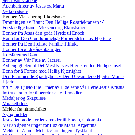
Søk i Budskapene
Åpenbaringer av Jesus og Maria
Velkomstside
Bønner, Vielsener og Ekorsismer
Dronningen av Bønn: Den Hellige Rosariekransen
🌹
Forskjellige bøner, Vielsener og Ekorsismer
Bønner fra Jesus den gode Hyrde til Enoch
Bønn for Den Guddommelige Forberedelsen av Hjertene
Bønner fra Den Hellige Familie Tilflukt
Bønner fra andre åpenbaringer
Korsfarerens Bønn
Bønner av Vår Frue av Jacarei
Avhengigheten til Det Mest Kastes Hjerte av den Hellige Josef
Bønn for å Forene med Hellig Kjærlighet
Den Flammende Kjærlighet av Den Ubesmittede Hjertes Marias
Hjerte
†
†
†
De Tjueto Fire Timer av Lidelsene vår Herre Jesus Kristus
Instruksjoner for tilberedelse av Remedier
Medaljer og Skapulere
Mirakelbilder
Melder fra himmelriket
Nylig melder
Jesus den gode hyrdens melder til Enoch, Colombia
Marian åpenbaringer for Luz de Maria, Argentina
Melder til Anne i Mellatz/Goettingen, Tyskland