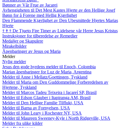
Bønner av Vår Frue av Jacarei
Avhengigheten til Det Mest Kastes Hjerte av den Hellige Josef
Bønn for å Forene med Hellig Kjærlighet
Den Flammende Kjærlighet av Den Ubesmittede Hjertes Marias
Hjerte
†
†
†
De Tjueto Fire Timer av Lidelsene vår Herre Jesus Kristus
Instruksjoner for tilberedelse av Remedier
Medaljer og Skapulere
Mirakelbilder
Åpenbaringer av Jesus og Maria
Melder
Nylig melder
Jesus den gode hyrdens melder til Enoch, Colombia
Marian åpenbaringer for Luz de Maria, Argentina
Melder til Anne i Mellatz/Goettingen, Tyskland
Melder til Maria om Den Guddommelige Forberedelsen av
Hjertene, Tyskland
Melder til Marcos Tadeu Teixeira i Jacareí SP, Brasil
Melder til Edson Glauber i Itapiranga AM, Brasil
Melder til Den Hellige Familie Tilflukt, USA
Melder til Barna av Fornyelsen, USA
Melder til John Leary i Rochester NY, USA
Melder til Maureen Sweeney-Kyle i North Ridgeville, USA
Melder fra ulike kilder