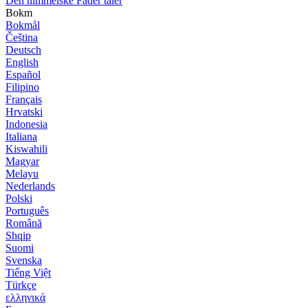
Den himmelske Fader taler
Bokm
Bokmål
Čeština
Deutsch
English
Español
Filipino
Français
Hrvatski
Indonesia
Italiana
Kiswahili
Magyar
Melayu
Nederlands
Polski
Português
Română
Shqip
Suomi
Svenska
Tiếng Việt
Türkçe
ελληνικά