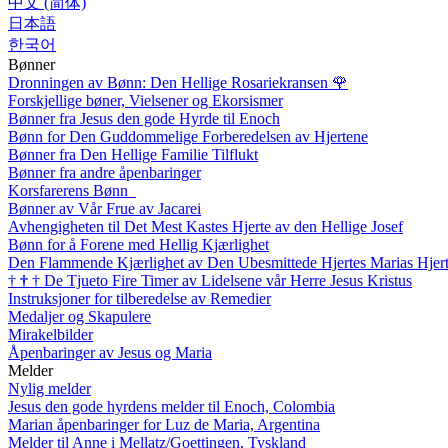
中文 (简体)
日本語
한국어
Bønner
Dronningen av Bønn: Den Hellige Rosariekransen
🌹
Forskjellige bøner, Vielsener og Ekorsismer
Bønner fra Jesus den gode Hyrde til Enoch
Bønn for Den Guddommelige Forberedelsen av Hjertene
Bønner fra Den Hellige Familie Tilflukt
Bønner fra andre åpenbaringer
Korsfarerens Bønn
Bønner av Vår Frue av Jacarei
Avhengigheten til Det Mest Kastes Hjerte av den Hellige Josef
Bønn for å Forene med Hellig Kjærlighet
Den Flammende Kjærlighet av Den Ubesmittede Hjertes Marias Hjer
†
†
†
De Tjueto Fire Timer av Lidelsene vår Herre Jesus Kristus
Instruksjoner for tilberedelse av Remedier
Medaljer og Skapulere
Mirakelbilder
Åpenbaringer av Jesus og Maria
Melder
Nylig melder
Jesus den gode hyrdens melder til Enoch, Colombia
Marian åpenbaringer for Luz de Maria, Argentina
Melder til Anne i Mellatz/Goettingen, Tyskland