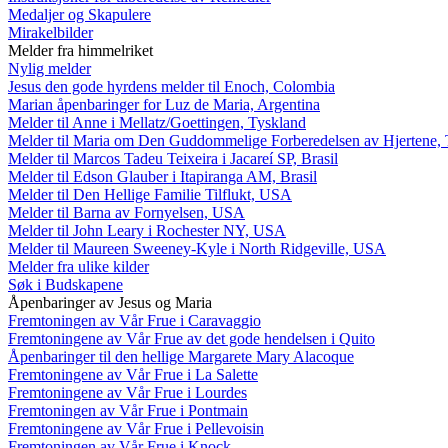
Medaljer og Skapulere
Mirakelbilder
Melder fra himmelriket
Nylig melder
Jesus den gode hyrdens melder til Enoch, Colombia
Marian åpenbaringer for Luz de Maria, Argentina
Melder til Anne i Mellatz/Goettingen, Tyskland
Melder til Maria om Den Guddommelige Forberedelsen av Hjertene, 
Melder til Marcos Tadeu Teixeira i Jacareí SP, Brasil
Melder til Edson Glauber i Itapiranga AM, Brasil
Melder til Den Hellige Familie Tilflukt, USA
Melder til Barna av Fornyelsen, USA
Melder til John Leary i Rochester NY, USA
Melder til Maureen Sweeney-Kyle i North Ridgeville, USA
Melder fra ulike kilder
Søk i Budskapene
Åpenbaringer av Jesus og Maria
Fremtoningen av Vår Frue i Caravaggio
Fremtoningene av Vår Frue av det gode hendelsen i Quito
Åpenbaringer til den hellige Margarete Mary Alacoque
Fremtoningene av Vår Frue i La Salette
Fremtoningene av Vår Frue i Lourdes
Fremtoningen av Vår Frue i Pontmain
Fremtoningene av Vår Frue i Pellevoisin
Fremtoningen av Vår Frue i Knock