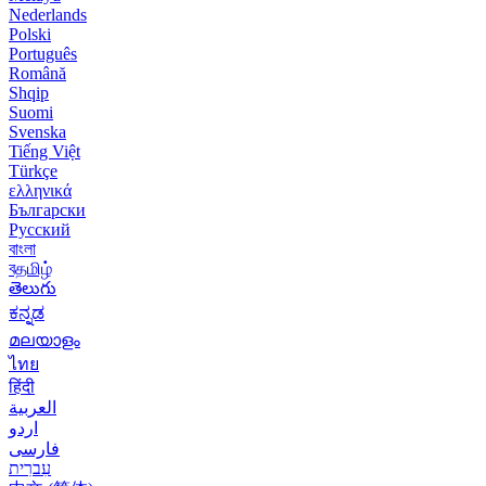
Nederlands
Polski
Português
Română
Shqip
Suomi
Svenska
Tiếng Việt
Türkçe
ελληνικά
Български
Русский
বাংলা
বதமிழ்
తెలుగు
ಕನ್ನಡ
മലയാളം
ไทย
हिंदी
العربية
اردو
فارسی
עִברִית