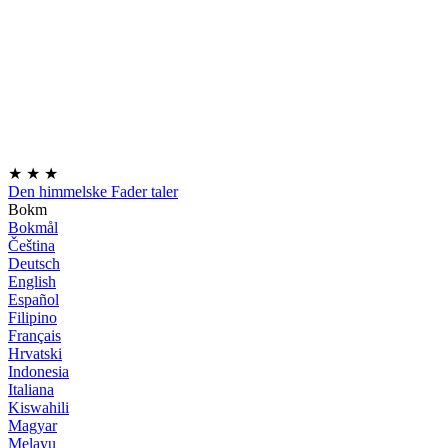
★
★
★
Den himmelske Fader taler
Bokm
Bokmål
Čeština
Deutsch
English
Español
Filipino
Français
Hrvatski
Indonesia
Italiana
Kiswahili
Magyar
Melayu