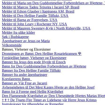
Melder til Maria om Den Guddommelige Forberedelsen av Hjertene, 
Melder til Marcos Tadeu Teixeira i Jacareí SP, Brasil
Melder til Edson Glauber i Itapiranga AM, Brasil
Melder til Den Hellige Familie Tilflukt, USA
Melder til Barna av Fornyelsen, USA
Melder til John Leary i Rochester NY, USA
Melder til Maureen Sweeney-Kyle i North Ridgeville, USA
Melder fra ulike kilder
Søk i Budskapene
Åpenbaringer av Jesus og Maria
Velkomstside
Bønner, Vielsener og Ekorsismer
Dronningen av Bønn: Den Hellige Rosariekransen
🌹
Forskjellige bøner, Vielsener og Ekorsismer
Bønner fra Jesus den gode Hyrde til Enoch
Bønn for Den Guddommelige Forberedelsen av Hjertene
Bønner fra Den Hellige Familie Tilflukt
Bønner fra andre åpenbaringer
Korsfarerens Bønn
Bønner av Vår Frue av Jacarei
Avhengigheten til Det Mest Kastes Hjerte av den Hellige Josef
Bønn for å Forene med Hellig Kjærlighet
Den Flammende Kjærlighet av Den Ubesmittede Hjertes Marias Hjer
†
†
†
De Tjueto Fire Timer av Lidelsene vår Herre Jesus Kristus
Instruksjoner for tilberedelse av Remedier