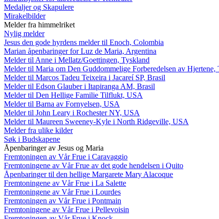
Medaljer og Skapulere
Mirakelbilder
Melder fra himmelriket
Nylig melder
Jesus den gode hyrdens melder til Enoch, Colombia
Marian åpenbaringer for Luz de Maria, Argentina
Melder til Anne i Mellatz/Goettingen, Tyskland
Melder til Maria om Den Guddommelige Forberedelsen av Hjertene, 
Melder til Marcos Tadeu Teixeira i Jacareí SP, Brasil
Melder til Edson Glauber i Itapiranga AM, Brasil
Melder til Den Hellige Familie Tilflukt, USA
Melder til Barna av Fornyelsen, USA
Melder til John Leary i Rochester NY, USA
Melder til Maureen Sweeney-Kyle i North Ridgeville, USA
Melder fra ulike kilder
Søk i Budskapene
Åpenbaringer av Jesus og Maria
Fremtoningen av Vår Frue i Caravaggio
Fremtoningene av Vår Frue av det gode hendelsen i Quito
Åpenbaringer til den hellige Margarete Mary Alacoque
Fremtoningene av Vår Frue i La Salette
Fremtoningene av Vår Frue i Lourdes
Fremtoningen av Vår Frue i Pontmain
Fremtoningene av Vår Frue i Pellevoisin
Fremtoningen av Vår Frue i Knock