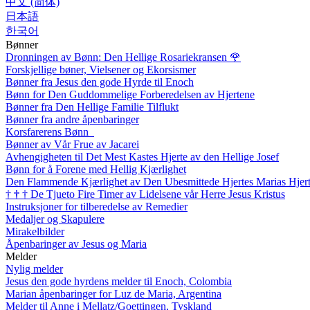
中文 (简体)
日本語
한국어
Bønner
Dronningen av Bønn: Den Hellige Rosariekransen
🌹
Forskjellige bøner, Vielsener og Ekorsismer
Bønner fra Jesus den gode Hyrde til Enoch
Bønn for Den Guddommelige Forberedelsen av Hjertene
Bønner fra Den Hellige Familie Tilflukt
Bønner fra andre åpenbaringer
Korsfarerens Bønn
Bønner av Vår Frue av Jacarei
Avhengigheten til Det Mest Kastes Hjerte av den Hellige Josef
Bønn for å Forene med Hellig Kjærlighet
Den Flammende Kjærlighet av Den Ubesmittede Hjertes Marias Hjer
†
†
†
De Tjueto Fire Timer av Lidelsene vår Herre Jesus Kristus
Instruksjoner for tilberedelse av Remedier
Medaljer og Skapulere
Mirakelbilder
Åpenbaringer av Jesus og Maria
Melder
Nylig melder
Jesus den gode hyrdens melder til Enoch, Colombia
Marian åpenbaringer for Luz de Maria, Argentina
Melder til Anne i Mellatz/Goettingen, Tyskland