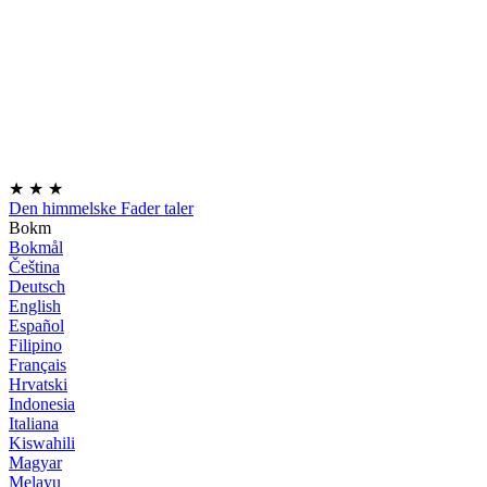
★
★
★
Den himmelske Fader taler
Bokm
Bokmål
Čeština
Deutsch
English
Español
Filipino
Français
Hrvatski
Indonesia
Italiana
Kiswahili
Magyar
Melayu