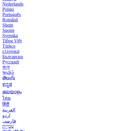
Nederlands
Polski
Português
Română
Shqip
Suomi
Svenska
Tiếng Việt
Türkçe
ελληνικά
Български
Русский
বাংলা
বதமிழ்
తెలుగు
ಕನ್ನಡ
മലയാളം
ไทย
हिंदी
العربية
اردو
فارسی
עִברִית