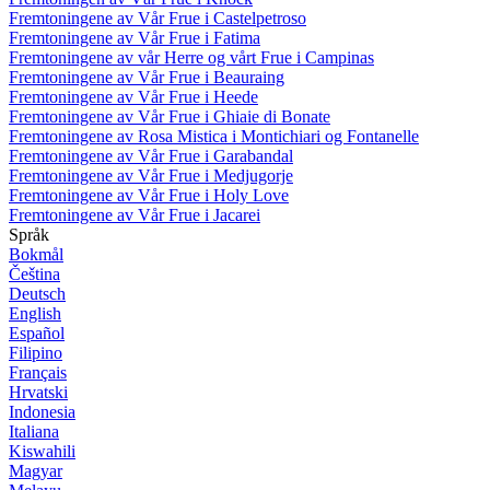
Fremtoningene av Vår Frue i Castelpetroso
Fremtoningene av Vår Frue i Fatima
Fremtoningene av vår Herre og vårt Frue i Campinas
Fremtoningene av Vår Frue i Beauraing
Fremtoningene av Vår Frue i Heede
Fremtoningene av Vår Frue i Ghiaie di Bonate
Fremtoningene av Rosa Mistica i Montichiari og Fontanelle
Fremtoningene av Vår Frue i Garabandal
Fremtoningene av Vår Frue i Medjugorje
Fremtoningene av Vår Frue i Holy Love
Fremtoningene av Vår Frue i Jacarei
Språk
Bokmål
Čeština
Deutsch
English
Español
Filipino
Français
Hrvatski
Indonesia
Italiana
Kiswahili
Magyar