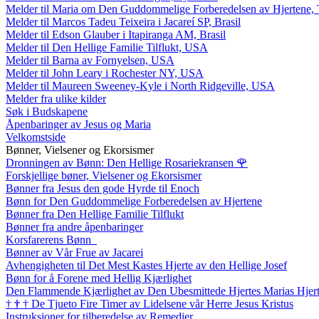
Melder til Maria om Den Guddommelige Forberedelsen av Hjertene, 
Melder til Marcos Tadeu Teixeira i Jacareí SP, Brasil
Melder til Edson Glauber i Itapiranga AM, Brasil
Melder til Den Hellige Familie Tilflukt, USA
Melder til Barna av Fornyelsen, USA
Melder til John Leary i Rochester NY, USA
Melder til Maureen Sweeney-Kyle i North Ridgeville, USA
Melder fra ulike kilder
Søk i Budskapene
Åpenbaringer av Jesus og Maria
Velkomstside
Bønner, Vielsener og Ekorsismer
Dronningen av Bønn: Den Hellige Rosariekransen
🌹
Forskjellige bøner, Vielsener og Ekorsismer
Bønner fra Jesus den gode Hyrde til Enoch
Bønn for Den Guddommelige Forberedelsen av Hjertene
Bønner fra Den Hellige Familie Tilflukt
Bønner fra andre åpenbaringer
Korsfarerens Bønn
Bønner av Vår Frue av Jacarei
Avhengigheten til Det Mest Kastes Hjerte av den Hellige Josef
Bønn for å Forene med Hellig Kjærlighet
Den Flammende Kjærlighet av Den Ubesmittede Hjertes Marias Hjer
†
†
†
De Tjueto Fire Timer av Lidelsene vår Herre Jesus Kristus
Instruksjoner for tilberedelse av Remedier