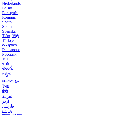
Nederlands
Polski
Português
Română
Shqip
Suomi
Svenska
Tiếng Việt
Türkçe
ελληνικά
Български
Русский
বাংলা
বதமிழ்
తెలుగు
ಕನ್ನಡ
മലയാളം
ไทย
हिंदी
العربية
اردو
فارسی
עִברִית