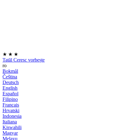
★
★
★
Tatăl Ceresc vorbește
ro
Bokmål
Čeština
Deutsch
English
Español
Filipino
Français
Hrvatski
Indonesia
Italiana
Kiswahili
Magyar
Melayu