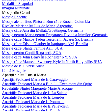
Medalii și Scapulari
Imagini Minunate
Mesaje din Ceruri
Mesaje Recente
Mesaje ale lui Iisus Păstorul Bun către Enoch, Columbia
Rivelări Mariane lui Luz de Maria, Argentina
Mesaje către Ana din Mellatz/Goettingen, Germania
Mesaje pentru Maria pentru Prepararea Divină a Inimilor, Germania
Mesaje către Marcos Tadeu Teixeira în Jacareí SP, Brazilia
Mesaje către Edson Glauber în Itapiranga AM, Brazilia
Mesaje către Sfânta Familie Azil, SUA
Mesaje pentru Copiii Renașterii, SUA
Mesaje către John Leary în Rochester NY, SUA
Mesaje către Maureen Sweeney-Kyle în North Ridgeville, SUA
Mesaje de la Diverse Surse
Caută Mesajele
Apariții ale lui Iisus și Maria
Apariția Fecioarei Maria de la Caravaggio
Aparițiile Fecioarei Maria a Bunului Eveniment din Quito
Revelatiile Sfintei Margarete Marie Alacoque
Aparitiile Fecioarei Maria de la La Salette
Aparitiile Fecioarei Maria de la Lourdes
Apariția Fecioarei Maria de la Pontmain
Aparitiile Fecioarei Maria de la Pellevoisin
Apariția Fecioarei Maria de la Knock