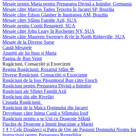
Mesaje pentru Maria pentru Prepararea Divină a Inimilor, Germania
Mesaje către Marcos Tadeu Teixeira în Jacareí SP, Brazilia
Mesaje către Edson Glauber în Itapiranga AM, Brazilia
Mesaje către Sfânta Familie Azil, SUA
Mesaje pentru Copiii Renașterii, SUA
Mesaje către John Leary în Rochester NY, SUA
Mesaje către Maureen Sweeney-Kyle în North Ridgeville, SUA
Mesaje de la Diverse Surse
Caută Mesajele
Apariții ale lui Iisus și Maria
Pagina de Bun Venit
Rugăciuni, Consacrări și Exorcizmi
Regina Rugăciunii: Rozariul Sfânt
🌹
Diverse Rugăciuni, Consacrări și Exorcizme
Rugăciuni de la Isus Pășunitorul Bun către Enoch
Rugăciuni pentru Prepararea Divină a Inimilor
Rugăciuni ale Sfintei Familii Azil
Rugăciuni din alte Rivelări
Crusada Rugăciunii
Rugăciuni de la Maica Domnului din Jacarei
Devoțiune către Inima Castă a Sfântului Iosif
Rugăciuni pentru a se Uni cu Dragoste Sfântă
Flacăra de Dragoste a Inimii Imaculate a Mariei
†
†
†
Cele Douăzeci și Patru de Ore ale Pasiunii Domnului Nostru Isu
Instrucțiuni pentru Prepararea Remediilor