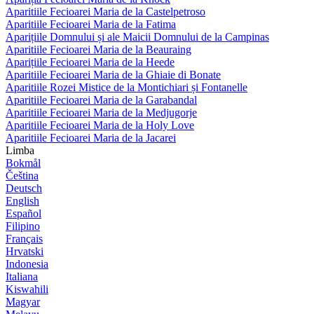
Aparitiile Fecioarei Maria de la Castelpetroso
Aparitiile Fecioarei Maria de la Fatima
Aparițiile Domnului și ale Maicii Domnului de la Campinas
Aparitiile Fecioarei Maria de la Beauraing
Aparițiile Fecioarei Maria de la Heede
Aparitiile Fecioarei Maria de la Ghiaie di Bonate
Aparitiile Rozei Mistice de la Montichiari și Fontanelle
Aparitiile Fecioarei Maria de la Garabandal
Aparitiile Fecioarei Maria de la Medjugorje
Aparitiile Fecioarei Maria de la Holy Love
Aparitiile Fecioarei Maria de la Jacarei
Limba
Bokmål
Čeština
Deutsch
English
Español
Filipino
Français
Hrvatski
Indonesia
Italiana
Kiswahili
Magyar