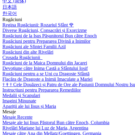
中文 (简体)
日本語
한국어
Rugăciuni
Regina Rugăciunii: Rozariul Sfânt
🌹
Diverse Rugăciuni, Consacrări și Exorcizme
Rugăciuni de la Isus Pășunitorul Bun către Enoch
Rugăciuni pentru Prepararea Divină a Inimilor
Rugăciuni ale Sfintei Familii Azil
Rugăciuni din alte Rivelări
Crusada Rugăciunii
Rugăciuni de la Maica Domnului din Jacarei
Devoțiune către Inima Castă a Sfântului Iosif
Rugăciuni pentru a se Uni cu Dragoste Sfântă
Flacăra de Dragoste a Inimii Imaculate a Mariei
†
†
†
Cele Douăzeci și Patru de Ore ale Pasiunii Domnului Nostru Isu
Instrucțiuni pentru Prepararea Remediilor
Medalii și Scapulari
Imagini Minunate
Apariții ale lui Iisus și Maria
Mesaje
Mesaje Recente
Mesaje ale lui Iisus Păstorul Bun către Enoch, Columbia
Rivelări Mariane lui Luz de Maria, Argentina
Mesaje către Ana din Mellatz/Goettingen, Germania