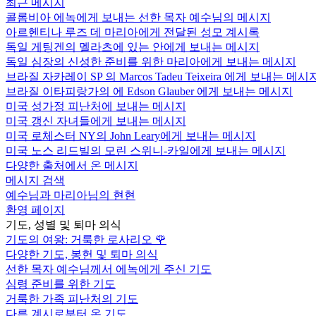
최근 메시지
콜롬비아 에녹에게 보내는 선한 목자 예수님의 메시지
아르헨티나 루즈 데 마리아에게 전달된 성모 계시록
독일 게팅겐의 멜라츠에 있는 안에게 보내는 메시지
독일 심장의 신성한 준비를 위한 마리아에게 보내는 메시지
브라질 자카레이 SP 의 Marcos Tadeu Teixeira 에게 보내는 메시
브라질 이타피랑가의 에 Edson Glauber 에게 보내는 메시지
미국 성가정 피난처에 보내는 메시지
미국 갱신 자녀들에게 보내는 메시지
미국 로체스터 NY의 John Leary에게 보내는 메시지
미국 노스 리드빌의 모린 스위니-카일에게 보내는 메시지
다양한 출처에서 온 메시지
메시지 검색
예수님과 마리아님의 현현
환영 페이지
기도, 성별 및 퇴마 의식
기도의 여왕: 거룩한 로사리오
🌹
다양한 기도, 봉헌 및 퇴마 의식
선한 목자 예수님께서 에녹에게 주신 기도
심령 준비를 위한 기도
거룩한 가족 피난처의 기도
다른 계시로부터 온 기도