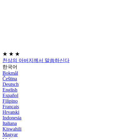
★
★
★
천상의 아버지께서 말씀하신다
한국어
Bokmål
Čeština
Deutsch
English
Español
Filipino
Français
Hrvatski
Indonesia
Italiana
Kiswahili
Magyar