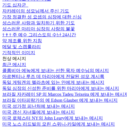
기도 십자군
자카레이의 성모님께서 주신 기도
가장 정결한 성 요셉의 심장에 대한 신심
성스러운 사랑과 일치하기 위한 기도
성스러운 마리아 심장의 사랑의 불꽃
†
†
†
주 예수 그리스도의 수난 24시간
약 제조를 위한 지침
메달 및 스캡룰라리
기적적인 이미지
천상 메시지
최근 메시지
콜롬비아 에녹에게 보내는 선한 목자 예수님의 메시지
아르헨티나 루즈 데 마리아에게 전달된 성모 계시록
독일 게팅겐의 멜라츠에 있는 안에게 보내는 메시지
독일 심장의 신성한 준비를 위한 마리아에게 보내는 메시지
브라질 자카레이 SP 의 Marcos Tadeu Teixeira 에게 보내는 메시
브라질 이타피랑가의 에 Edson Glauber 에게 보내는 메시지
미국 성가정 피난처에 보내는 메시지
미국 갱신 자녀들에게 보내는 메시지
미국 로체스터 NY의 John Leary에게 보내는 메시지
미국 노스 리드빌의 모린 스위니-카일에게 보내는 메시지