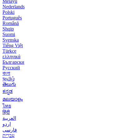
Melayu
Nederlands
Polski
Português
Română
Shqip
Suomi
Svenska
Tiếng Việt
Türkçe
ελληνικά
Български
Русский
বাংলা
বதமிழ்
తెలుగు
ಕನ್ನಡ
മലയാളം
ไทย
हिंदी
العربية
اردو
فارسی
עִברִית