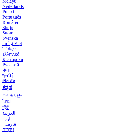
Melayu
Nederlands
Polski
Português
Română
Shqip
Suomi
Svenska
Tiếng Việt
Türkçe
ελληνικά
Български
Русский
বাংলা
বதமிழ்
తెలుగు
ಕನ್ನಡ
മലയാളം
ไทย
हिंदी
العربية
اردو
فارسی
עִברִית