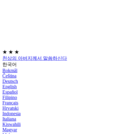
★
★
★
천상의 아버지께서 말씀하신다
한국어
Bokmål
Čeština
Deutsch
English
Español
Filipino
Français
Hrvatski
Indonesia
Italiana
Kiswahili
Magyar