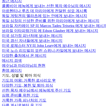
최근 메시지
콜롬비아 에녹에게 보내는 선한 목자 예수님의 메시지
아르헨티나 루즈 데 마리아에게 전달된 성모 계시록
독일 게팅겐의 멜라츠에 있는 안에게 보내는 메시지
독일 심장의 신성한 준비를 위한 마리아에게 보내는 메시지
브라질 자카레이 SP 의 Marcos Tadeu Teixeira 에게 보내는 메시
브라질 이타피랑가의 에 Edson Glauber 에게 보내는 메시지
미국 성가정 피난처에 보내는 메시지
미국 갱신 자녀들에게 보내는 메시지
미국 로체스터 NY의 John Leary에게 보내는 메시지
미국 노스 리드빌의 모린 스위니-카일에게 보내는 메시지
다양한 출처에서 온 메시지
메시지 검색
예수님과 마리아님의 현현
환영 페이지
기도, 성별 및 퇴마 의식
기도의 여왕: 거룩한 로사리오
🌹
다양한 기도, 봉헌 및 퇴마 의식
선한 목자 예수님께서 에녹에게 주신 기도
심령 준비를 위한 기도
거룩한 가족 피난처의 기도
다른 계시로부터 온 기도