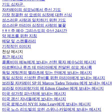
기도 십자군
자카레이의 성모님께서 주신 기도
가장 정결한 성 요셉의 심장에 대한 신심
성스러운 사랑과 일치하기 위한 기도
성스러운 마리아 심장의 사랑의 불꽃
†
†
†
주 예수 그리스도의 수난 24시간
약 제조를 위한 지침
메달 및 스캡룰라리
기적적인 이미지
천상 메시지
최근 메시지
콜롬비아 에녹에게 보내는 선한 목자 예수님의 메시지
아르헨티나 루즈 데 마리아에게 전달된 성모 계시록
독일 게팅겐의 멜라츠에 있는 안에게 보내는 메시지
독일 심장의 신성한 준비를 위한 마리아에게 보내는 메시지
브라질 자카레이 SP 의 Marcos Tadeu Teixeira 에게 보내는 메시
브라질 이타피랑가의 에 Edson Glauber 에게 보내는 메시지
미국 성가정 피난처에 보내는 메시지
미국 갱신 자녀들에게 보내는 메시지
미국 로체스터 NY의 John Leary에게 보내는 메시지
미국 노스 리드빌의 모린 스위니-카일에게 보내는 메시지