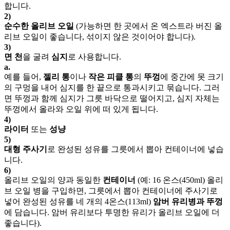
합니다.
2)
순수한 올리브 오일
(가능하면 한 곳에서 온 엑스트라 버진 올
리브 오일이 좋습니다, 섞이지 않은 것이어야 합니다).
3)
면 천
을 굴려
심지
로 사용합니다.
a.
예를 들어,
젤리 통
이나
작은 피클 통
의
뚜껑
에 중간에 못 크기
의 구멍을 내어 심지를 한 끝으로 통과시키고 묶습니다. 그러
면 뚜껑과 함께 심지가 그릇 바닥으로 떨어지고, 심지 자체는
뚜껑에서 올라와 오일 위에 떠 있게 됩니다.
4)
라이터
또는
성냥
5)
대형 주사기
로 완성된 성유를 그릇에서 뽑아 컨테이너에 넣습
니다.
6)
올리브 오일의 양과 동일한
컨테이너
(예: 16 온스(450ml) 올리
브 오일 병을 구입하면, 그릇에서 뽑아 컨테이너에 주사기로
넣어 완성된 성유를 네 개의 4온스(113ml)
암버 유리병과 뚜껑
에 담습니다. 암버 유리보다 투명한 유리가 올리브 오일에 더
좋습니다).