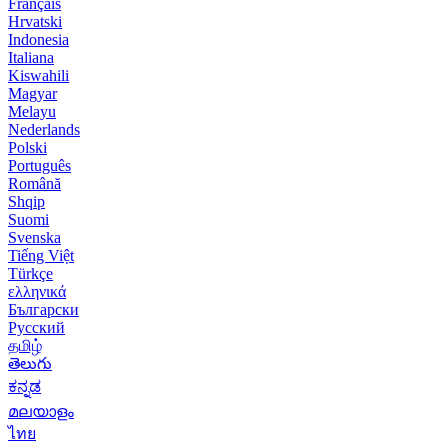
Français
Hrvatski
Indonesia
Italiana
Kiswahili
Magyar
Melayu
Nederlands
Polski
Português
Română
Shqip
Suomi
Svenska
Tiếng Việt
Türkçe
ελληνικά
Български
Русский
தமிழ்
తెలుగు
ಕನ್ನಡ
മലയാളം
ไทย