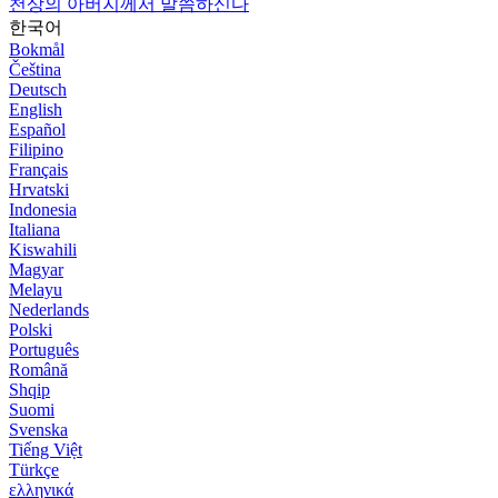
천상의 아버지께서 말씀하신다
한국어
Bokmål
Čeština
Deutsch
English
Español
Filipino
Français
Hrvatski
Indonesia
Italiana
Kiswahili
Magyar
Melayu
Nederlands
Polski
Português
Română
Shqip
Suomi
Svenska
Tiếng Việt
Türkçe
ελληνικά