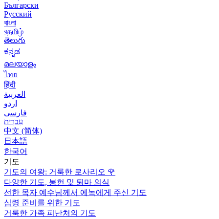
Български
Русский
বাংলা
বதமிழ்
తెలుగు
ಕನ್ನಡ
മലയാളം
ไทย
हिंदी
العربية
اردو
فارسی
עִברִית
中文 (简体)
日本語
한국어
기도
기도의 여왕: 거룩한 로사리오
🌹
다양한 기도, 봉헌 및 퇴마 의식
선한 목자 예수님께서 에녹에게 주신 기도
심령 준비를 위한 기도
거룩한 가족 피난처의 기도