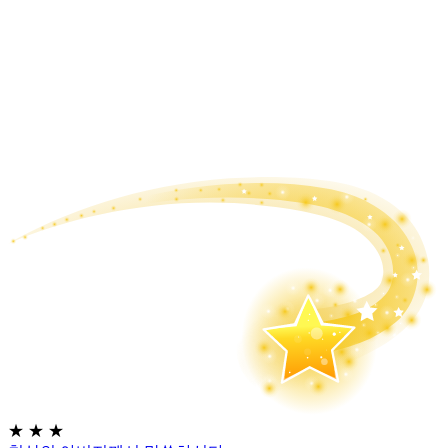
★
★
★