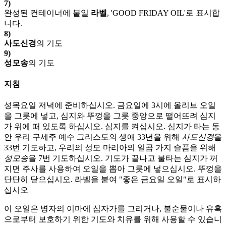
7)
완성된 컨테이너에 붙일
라벨
, 'GOOD FRIDAY OIL'로 표시합
니다.
8)
사도신경
의 기도
9)
성모송
의 기도
지침
성목요일 저녁에 준비하십시오. 금요일에 3시에 올리브 오일
을 그릇에 넣고, 심지와 뚜껑을 그릇 중앙으로 떨어뜨려 심지
가 위에 떠 있도록 하십시오. 심지를 켜십시오. 심지가 타는 동
안 우리 구세주 예수 그리스도의 생애 33년을 위해
사도신경
을
33번 기도하고, 우리의 성모 마리아의 일곱 가지 슬픔을 위해
성모송
을 7번 기도하십시오. 기도가 끝나고 불타는 심지가 꺼
지면 주사를 사용하여 오일을 뽑아 그릇에 넣으십시오. 뚜껑을
단단히 닫으십시오. 라벨을 붙여 "좋은 금요일 오일"로 표시하
십시오
이 오일은 병자의 이마에 십자가를 그리거나, 불순물이나 유혹
으로부터 보호하기 위한 기도와 치유를 위해 사용할 수 있습니