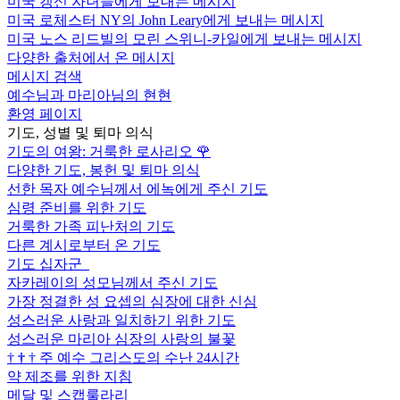
미국 갱신 자녀들에게 보내는 메시지
미국 로체스터 NY의 John Leary에게 보내는 메시지
미국 노스 리드빌의 모린 스위니-카일에게 보내는 메시지
다양한 출처에서 온 메시지
메시지 검색
예수님과 마리아님의 현현
환영 페이지
기도, 성별 및 퇴마 의식
기도의 여왕: 거룩한 로사리오
🌹
다양한 기도, 봉헌 및 퇴마 의식
선한 목자 예수님께서 에녹에게 주신 기도
심령 준비를 위한 기도
거룩한 가족 피난처의 기도
다른 계시로부터 온 기도
기도 십자군
자카레이의 성모님께서 주신 기도
가장 정결한 성 요셉의 심장에 대한 신심
성스러운 사랑과 일치하기 위한 기도
성스러운 마리아 심장의 사랑의 불꽃
†
†
†
주 예수 그리스도의 수난 24시간
약 제조를 위한 지침
메달 및 스캡룰라리