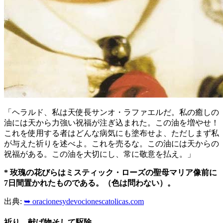
「ヘラルド、私は天使長サンオ・ラファエルだ。私の癒しの
油には天から力強い祝福が注ぎ込まれた。この油を増やせ！
これを使用する者はどんな病気にも塗布せよ、ただしまず私
が与えた祈りを述べよ。これを売るな。この油には天からの
祝福がある。この油を大切にし、常に敬意を払え。」
* 玫瑰の花びらはミスティック・ローズの聖母マリア像前に
7日間置かれたものである。（色は問わない）。
出典:
➥ oracionesydevocionescatolicas.com
祈り、献げ物そして駆除