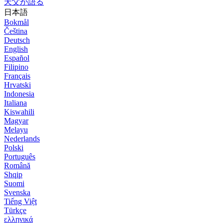
天父が語る
日本語
Bokmål
Čeština
Deutsch
English
Español
Filipino
Français
Hrvatski
Indonesia
Italiana
Kiswahili
Magyar
Melayu
Nederlands
Polski
Português
Română
Shqip
Suomi
Svenska
Tiếng Việt
Türkçe
ελληνικά