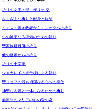
祈りの女王：聖ロザリオ
🌹
さまざまな祈りと献身と駆除
イエス・善き牧者からエンオクへの祈り
心の神聖なる準備のための祈り
聖家族避難所の祈り
他の啓示からの祈り
祈りの十字軍
ジャカレイの御母様による祈り
聖ヨセフの最も貞潔なる心への奉仕
神聖なる愛と一体になるための祈り
無原罪のマリアの心の愛の炎
†
†
†
我らが主イエス・キリストの受難の二十四時間