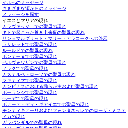
イルへのメッセージ
さまざまな源からのメッセージ
メッセージを探す
イエスとマリアの現れ
カラヴァッジョでの聖母の現れ
キトで起こった善き出来事の聖母の現れ
サン＝マルグリット・マリー・アラコークへの啓示
ラサレットでの聖母の現れ
ルールドでの聖母の現れ
ポンテーヌでの聖母の現れ
ペルヴォワザンでの聖母の現れ
ノックでの聖母の現れ
カステルペトローソでの聖母の現れ
ファティマでの聖母の現れ
カンピナスにおける我らが主および聖母の現れ
ボーランジでの聖母の現れ
ヘーデでの聖母の現れ
ボナーテ・ディ・ギアイエでの聖母の現れ
モンティキアーリおよびフォンタネッレでのローザ・ミステ
ィカの現れ
ガラバンダルでの聖母の現れ