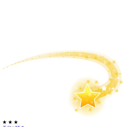
★
★
★