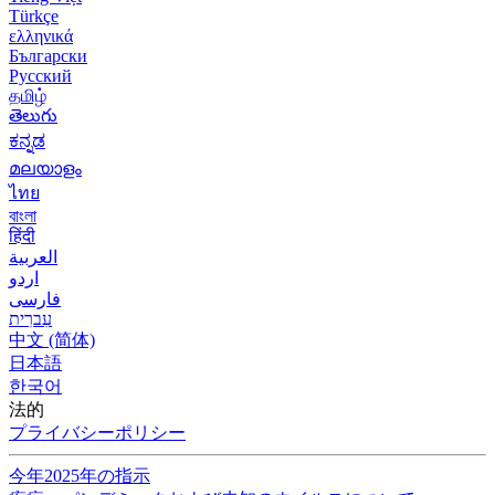
Türkçe
ελληνικά
Български
Русский
தமிழ்
తెలుగు
ಕನ್ನಡ
മലയാളം
ไทย
বাংলা
हिंदी
العربية
اردو
فارسی
עִברִית
中文 (简体)
日本語
한국어
法的
プライバシーポリシー
今年2025年の指示