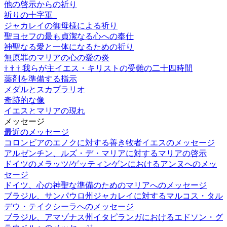
他の啓示からの祈り
祈りの十字軍
ジャカレイの御母様による祈り
聖ヨセフの最も貞潔なる心への奉仕
神聖なる愛と一体になるための祈り
無原罪のマリアの心の愛の炎
†
†
†
我らが主イエス・キリストの受難の二十四時間
薬剤を準備する指示
メダルとスカプラリオ
奇跡的な像
イエスとマリアの現れ
メッセージ
最近のメッセージ
コロンビアのエノクに対する善き牧者イエスのメッセージ
アルゼンチン、ルズ・デ・マリアに対するマリアの啓示
ドイツのメラッツ/ゲッティンゲンにおけるアンヌへのメッ
セージ
ドイツ、心の神聖な準備のためのマリアへのメッセージ
ブラジル、サンパウロ州ジャカレイに対するマルコス・タル
デウ・テイクシーラへのメッセージ
ブラジル、アマゾナス州イタピランガにおけるエドソン・グ