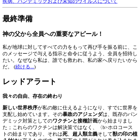
疾病、パンデミックおよび未知のウイルスについて
最終準備
神の父から全員への重要なアピール！
私が地球に対してすべての力をもって再び手を振る前に、こ
のメッセージで与える指示と命令に従うよう、全員を招待し
たい。なぜなら私は、誰でも救われ、私の家へ戻りたいから
だ。
(
続ける...
)
レッドアラート
我々の自由、存在の終わり
新しい世界秩序
が私の敵に仕えるようになり、すでに世界を
支配し始めています。その
暴政のアジェンダ
は、既存のパン
デミック対策としての
ワクチンと接種計画
から始まりまし
た；これらのワクチンは解決策ではなく、〈b>ホロコース
トの始まりであり、それは
死
、
超人類主義
そして
獣の印の植