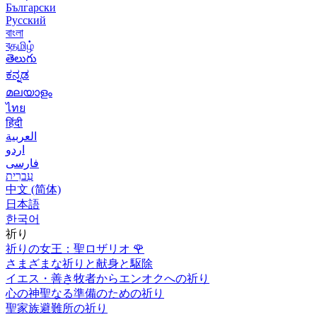
Български
Русский
বাংলা
বதமிழ்
తెలుగు
ಕನ್ನಡ
മലയാളം
ไทย
हिंदी
العربية
اردو
فارسی
עִברִית
中文 (简体)
日本語
한국어
祈り
祈りの女王：聖ロザリオ
🌹
さまざまな祈りと献身と駆除
イエス・善き牧者からエンオクへの祈り
心の神聖なる準備のための祈り
聖家族避難所の祈り