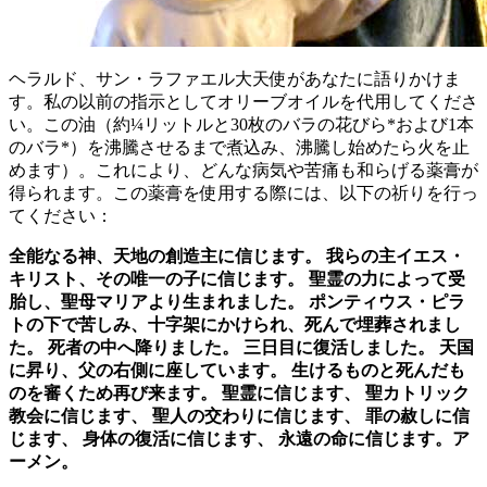
ヘラルド、サン・ラファエル大天使があなたに語りかけま
す。私の以前の指示としてオリーブオイルを代用してくださ
い。この油（約¼リットルと30枚のバラの花びら*および1本
のバラ*）を沸騰させるまで煮込み、沸騰し始めたら火を止
めます）。これにより、どんな病気や苦痛も和らげる薬膏が
得られます。この薬膏を使用する際には、以下の祈りを行っ
てください：
全能なる神、天地の創造主に信じます。 我らの主イエス・
キリスト、その唯一の子に信じます。 聖霊の力によって受
胎し、聖母マリアより生まれました。 ポンティウス・ピラ
トの下で苦しみ、十字架にかけられ、死んで埋葬されまし
た。 死者の中へ降りました。 三日目に復活しました。 天国
に昇り、父の右側に座しています。 生けるものと死んだも
のを審くため再び来ます。 聖霊に信じます、 聖カトリック
教会に信じます、 聖人の交わりに信じます、 罪の赦しに信
じます、 身体の復活に信じます、 永遠の命に信じます。ア
ーメン。