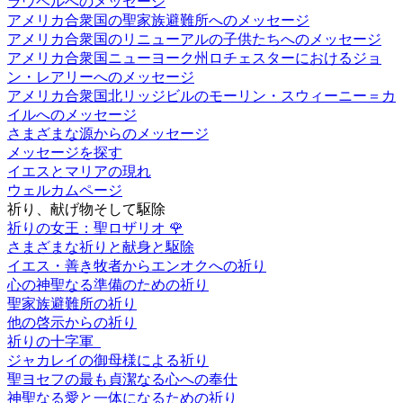
ラウベルへのメッセージ
アメリカ合衆国の聖家族避難所へのメッセージ
アメリカ合衆国のリニューアルの子供たちへのメッセージ
アメリカ合衆国ニューヨーク州ロチェスターにおけるジョ
ン・レアリーへのメッセージ
アメリカ合衆国北リッジビルのモーリン・スウィーニー＝カ
イルへのメッセージ
さまざまな源からのメッセージ
メッセージを探す
イエスとマリアの現れ
ウェルカムページ
祈り、献げ物そして駆除
祈りの女王：聖ロザリオ
🌹
さまざまな祈りと献身と駆除
イエス・善き牧者からエンオクへの祈り
心の神聖なる準備のための祈り
聖家族避難所の祈り
他の啓示からの祈り
祈りの十字軍
ジャカレイの御母様による祈り
聖ヨセフの最も貞潔なる心への奉仕
神聖なる愛と一体になるための祈り