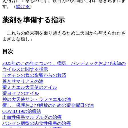
え付け
に至るものです。数百万の人間がこれに巻き込まれま
す。（
続ける
）
薬剤を準備する指示
「これらの終末期を乗り越えるために天国から与えられたさ
まざまな癒し」
目次
2025年のこの年について、病気、パンデミックおよび未知の
ウイルスに関する指示
ワクチンの負の影響からの救済
善きサマリア人の油
聖ミカエル大天使のオイル
聖ヨセフのオイル
神の大天使サン・ラファエルの油
癒し、保護および解放のための聖金曜日の油
COVID 19の治療法
出血性疾患マルブルグの治療
ハンセン病型の肉食性疾患の治療