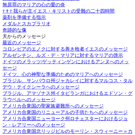
無原罪のマリアの心の愛の炎
†
†
†
我らが主イエス・キリストの受難の二十四時間
薬剤を準備する指示
メダルとスカプラリオ
奇跡的な像
天からのメッセージ
最近のメッセージ
コロンビアのエノクに対する善き牧者イエスのメッセージ
アルゼンチン、ルズ・デ・マリアに対するマリアの啓示
ドイツのメラッツ/ゲッティンゲンにおけるアンヌへのメッ
セージ
ドイツ、心の神聖な準備のためのマリアへのメッセージ
ブラジル、サンパウロ州ジャカレイに対するマルコス・タル
デウ・テイクシーラへのメッセージ
ブラジル、アマゾナス州イタピランガにおけるエドソン・グ
ラウベルへのメッセージ
アメリカ合衆国の聖家族避難所へのメッセージ
アメリカ合衆国のリニューアルの子供たちへのメッセージ
アメリカ合衆国ニューヨーク州ロチェスターにおけるジョ
ン・レアリーへのメッセージ
アメリカ合衆国北リッジビルのモーリン・スウィーニー＝カ