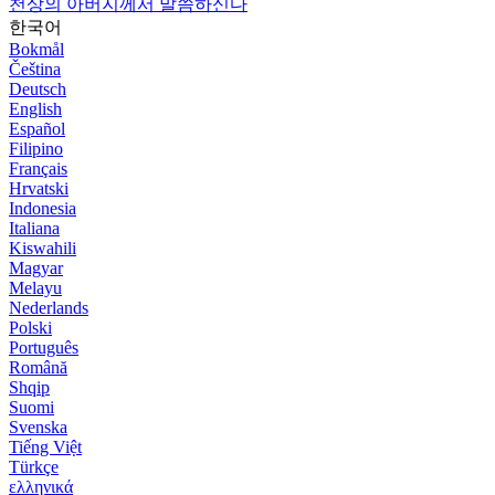
천상의 아버지께서 말씀하신다
한국어
Bokmål
Čeština
Deutsch
English
Español
Filipino
Français
Hrvatski
Indonesia
Italiana
Kiswahili
Magyar
Melayu
Nederlands
Polski
Português
Română
Shqip
Suomi
Svenska
Tiếng Việt
Türkçe
ελληνικά