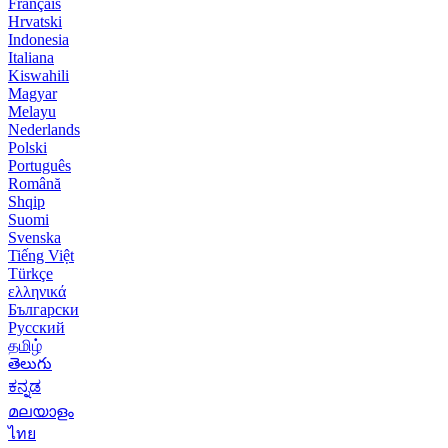
Français
Hrvatski
Indonesia
Italiana
Kiswahili
Magyar
Melayu
Nederlands
Polski
Português
Română
Shqip
Suomi
Svenska
Tiếng Việt
Türkçe
ελληνικά
Български
Русский
தமிழ்
తెలుగు
ಕನ್ನಡ
മലയാളം
ไทย