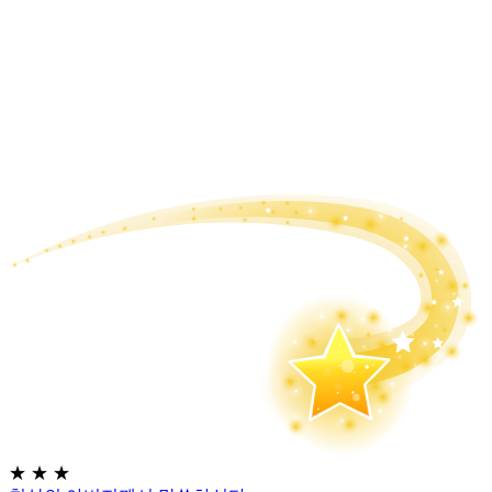
★
★
★