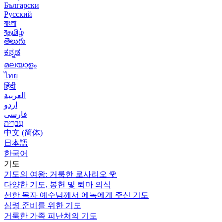
Български
Русский
বাংলা
বதமிழ்
తెలుగు
ಕನ್ನಡ
മലയാളം
ไทย
हिंदी
العربية
اردو
فارسی
עִברִית
中文 (简体)
日本語
한국어
기도
기도의 여왕: 거룩한 로사리오
🌹
다양한 기도, 봉헌 및 퇴마 의식
선한 목자 예수님께서 에녹에게 주신 기도
심령 준비를 위한 기도
거룩한 가족 피난처의 기도