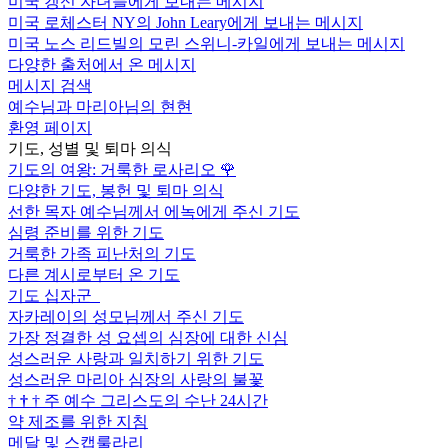
미국 갱신 자녀들에게 보내는 메시지
미국 로체스터 NY의 John Leary에게 보내는 메시지
미국 노스 리드빌의 모린 스위니-카일에게 보내는 메시지
다양한 출처에서 온 메시지
메시지 검색
예수님과 마리아님의 현현
환영 페이지
기도, 성별 및 퇴마 의식
기도의 여왕: 거룩한 로사리오
🌹
다양한 기도, 봉헌 및 퇴마 의식
선한 목자 예수님께서 에녹에게 주신 기도
심령 준비를 위한 기도
거룩한 가족 피난처의 기도
다른 계시로부터 온 기도
기도 십자군
자카레이의 성모님께서 주신 기도
가장 정결한 성 요셉의 심장에 대한 신심
성스러운 사랑과 일치하기 위한 기도
성스러운 마리아 심장의 사랑의 불꽃
†
†
†
주 예수 그리스도의 수난 24시간
약 제조를 위한 지침
메달 및 스캡룰라리