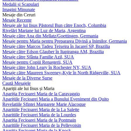
Medalii și Scapulari
Imagini Minunate
Mesaje din Ceruri
Mesaje Recente
Mesaje ale lui Iisus Păstorul Bun către Enoch, Columbia
Rivelări Mariane lui Luz de Maria, Argentina
Mesaje către Ana din Mellatz/Goettingen, Germania
Mesaje pentru Maria pentru Prepararea Divină a Inimilor, Germania
Mesaje către Marcos Tadeu Teixeira în Jacareí SP, Brazilia
Mesaje către Edson Glauber în Itapiranga AM, Brazilia
Mesaje către Sfânta Familie Azil, SUA
Mesaje pentru Copiii Renașterii, SUA
Mesaje către John Leary în Rochester NY, SUA
Mesaje către Maureen Sweeney-Kyle în North Ridgeville, SUA
Mesaje de la Diverse Surse
Caută Mesajele
Apariții ale lui Iisus și Maria
Apariția Fecioarei Maria de la Caravaggio
Aparițiile Fecioarei Maria a Bunului Eveniment din Quito
Revelatiile Sfintei Margarete Marie Alacoque
Aparitiile Fecioarei Maria de la La Salette
Aparitiile Fecioarei Maria de la Lourdes
Apariția Fecioarei Maria de la Pontmain
Aparitiile Fecioarei Maria de la Pellevoisin
Apariția Fecioarei Maria de la Knock