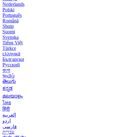
Nederlands
Polski
Português
Română
Shqip
Suomi
Svenska
Tiếng Việt
Türkçe
ελληνικά
Български
Русский
বাংলা
বதமிழ்
తెలుగు
ಕನ್ನಡ
മലയാളം
ไทย
हिंदी
العربية
اردو
فارسی
עִברִית