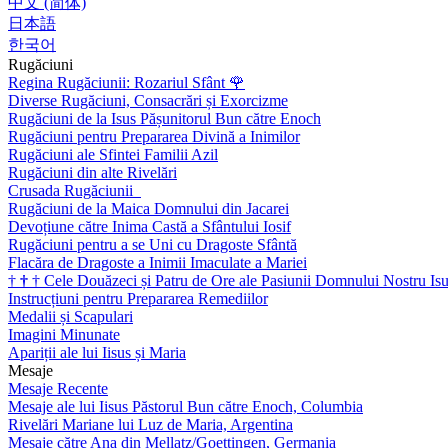
中文 (简体)
日本語
한국어
Rugăciuni
Regina Rugăciunii: Rozariul Sfânt
🌹
Diverse Rugăciuni, Consacrări și Exorcizme
Rugăciuni de la Isus Pășunitorul Bun către Enoch
Rugăciuni pentru Prepararea Divină a Inimilor
Rugăciuni ale Sfintei Familii Azil
Rugăciuni din alte Rivelări
Crusada Rugăciunii
Rugăciuni de la Maica Domnului din Jacarei
Devoțiune către Inima Castă a Sfântului Iosif
Rugăciuni pentru a se Uni cu Dragoste Sfântă
Flacăra de Dragoste a Inimii Imaculate a Mariei
†
†
†
Cele Douăzeci și Patru de Ore ale Pasiunii Domnului Nostru Isu
Instrucțiuni pentru Prepararea Remediilor
Medalii și Scapulari
Imagini Minunate
Apariții ale lui Iisus și Maria
Mesaje
Mesaje Recente
Mesaje ale lui Iisus Păstorul Bun către Enoch, Columbia
Rivelări Mariane lui Luz de Maria, Argentina
Mesaje către Ana din Mellatz/Goettingen, Germania