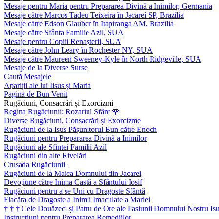
Mesaje pentru Maria pentru Prepararea Divină a Inimilor, Germania
Mesaje către Marcos Tadeu Teixeira în Jacareí SP, Brazilia
Mesaje către Edson Glauber în Itapiranga AM, Brazilia
Mesaje către Sfânta Familie Azil, SUA
Mesaje pentru Copiii Renașterii, SUA
Mesaje către John Leary în Rochester NY, SUA
Mesaje către Maureen Sweeney-Kyle în North Ridgeville, SUA
Mesaje de la Diverse Surse
Caută Mesajele
Apariții ale lui Iisus și Maria
Pagina de Bun Venit
Rugăciuni, Consacrări și Exorcizmi
Regina Rugăciunii: Rozariul Sfânt
🌹
Diverse Rugăciuni, Consacrări și Exorcizme
Rugăciuni de la Isus Pășunitorul Bun către Enoch
Rugăciuni pentru Prepararea Divină a Inimilor
Rugăciuni ale Sfintei Familii Azil
Rugăciuni din alte Rivelări
Crusada Rugăciunii
Rugăciuni de la Maica Domnului din Jacarei
Devoțiune către Inima Castă a Sfântului Iosif
Rugăciuni pentru a se Uni cu Dragoste Sfântă
Flacăra de Dragoste a Inimii Imaculate a Mariei
†
†
†
Cele Douăzeci și Patru de Ore ale Pasiunii Domnului Nostru Isu
Instrucțiuni pentru Prepararea Remediilor