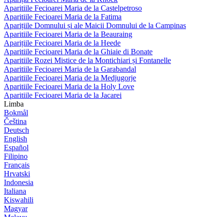
Aparitiile Fecioarei Maria de la Castelpetroso
Aparitiile Fecioarei Maria de la Fatima
Aparițiile Domnului și ale Maicii Domnului de la Campinas
Aparitiile Fecioarei Maria de la Beauraing
Aparițiile Fecioarei Maria de la Heede
Aparitiile Fecioarei Maria de la Ghiaie di Bonate
Aparitiile Rozei Mistice de la Montichiari și Fontanelle
Aparitiile Fecioarei Maria de la Garabandal
Aparitiile Fecioarei Maria de la Medjugorje
Aparitiile Fecioarei Maria de la Holy Love
Aparitiile Fecioarei Maria de la Jacarei
Limba
Bokmål
Čeština
Deutsch
English
Español
Filipino
Français
Hrvatski
Indonesia
Italiana
Kiswahili
Magyar