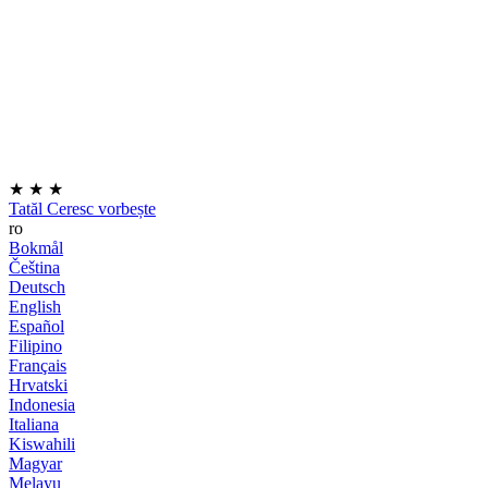
★
★
★
Tatăl Ceresc vorbește
ro
Bokmål
Čeština
Deutsch
English
Español
Filipino
Français
Hrvatski
Indonesia
Italiana
Kiswahili
Magyar
Melayu