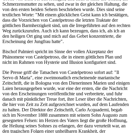
Schmerzensmutter zu sehen, und zwar in der gleichen Haltung, die
von den ersten beiden Sehern beschrieben wurde. Dies sind seine
textlichen Worte: "Mit einem glücklichen Geist kann ich bestätigen,
dass die Vorzeichen von Castelpetroso die letzten Traktate der
göttlichen Barmherzigkeit sind, um die Irregeführten auf den rechten
Weg zurückzurufen. Auch ich kann bezeugen, dass ich, als ich an
den heiligen Ort ging und mich auf das Gebet konzentrierte, die
Erscheinung der Jungfrau hatte".
Bischof Palmieri spricht im Sinne der vollen Akzeptanz der
Phänomene von Castelpetroso, die in einem göttlichen Plan und
nicht im Rahmen von Hysterie und Illusion konfiguriert sind.
Die Presse griff die Tatsachen von Castelpetroso sofort auf: "Il
Servo di Maria", eine zweimonatlich erscheinende marianische
Zeitschrift, die in Bologna von den Dienerinnen Marien und einigen
Laien herausgegeben wurde, war eine der ersten, die die Nachricht
von den Erscheinungen veröffentlichte und verbreitete, und fuhr
danach mit pünktlicher Treue fort, ihre Leser über die Nachrichten,
die hier von Zeit zu Zeit aufgezeichnet wurden, auf dem Laufenden
zu halten. Der Direktor der Zeitschrift, Carlo Acquaderni, begab
sich im November 1888 zusammen mit seinem Sohn Augusto zum
gesegneten Felsen: im Herzen des Vaters liegt die große Hoffnung,
die Heilung seines Sohnes zu erlangen, der dazu verurteilt war, an
den tragischen Folgen einer unheilbaren Krankheit, der