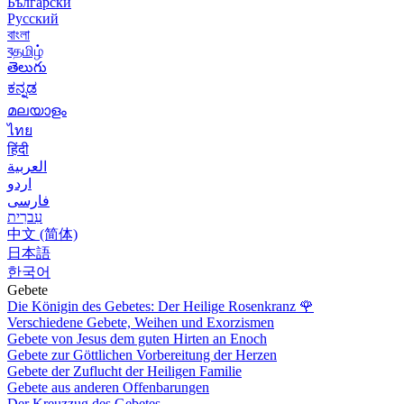
Български
Русский
বাংলা
বதமிழ்
తెలుగు
ಕನ್ನಡ
മലയാളം
ไทย
हिंदी
العربية
اردو
فارسی
עִברִית
中文 (简体)
日本語
한국어
Gebete
Die Königin des Gebetes: Der Heilige Rosenkranz
🌹
Verschiedene Gebete, Weihen und Exorzismen
Gebete von Jesus dem guten Hirten an Enoch
Gebete zur Göttlichen Vorbereitung der Herzen
Gebete der Zuflucht der Heiligen Familie
Gebete aus anderen Offenbarungen
Der Kreuzzug des Gebetes