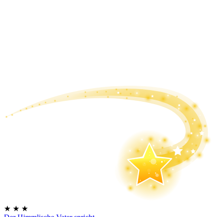
★
★
★