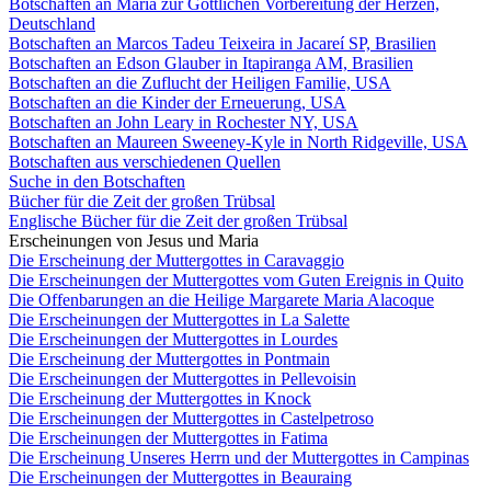
Botschaften an Maria zur Göttlichen Vorbereitung der Herzen,
Deutschland
Botschaften an Marcos Tadeu Teixeira in Jacareí SP, Brasilien
Botschaften an Edson Glauber in Itapiranga AM, Brasilien
Botschaften an die Zuflucht der Heiligen Familie, USA
Botschaften an die Kinder der Erneuerung, USA
Botschaften an John Leary in Rochester NY, USA
Botschaften an Maureen Sweeney-Kyle in North Ridgeville, USA
Botschaften aus verschiedenen Quellen
Suche in den Botschaften
Bücher für die Zeit der großen Trübsal
Englische Bücher für die Zeit der großen Trübsal
Erscheinungen von Jesus und Maria
Die Erscheinung der Muttergottes in Caravaggio
Die Erscheinungen der Muttergottes vom Guten Ereignis in Quito
Die Offenbarungen an die Heilige Margarete Maria Alacoque
Die Erscheinungen der Muttergottes in La Salette
Die Erscheinungen der Muttergottes in Lourdes
Die Erscheinung der Muttergottes in Pontmain
Die Erscheinungen der Muttergottes in Pellevoisin
Die Erscheinung der Muttergottes in Knock
Die Erscheinungen der Muttergottes in Castelpetroso
Die Erscheinungen der Muttergottes in Fatima
Die Erscheinung Unseres Herrn und der Muttergottes in Campinas
Die Erscheinungen der Muttergottes in Beauraing