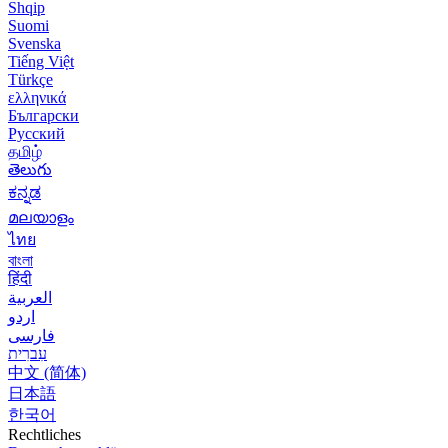
Shqip
Suomi
Svenska
Tiếng Việt
Türkçe
ελληνικά
Български
Русский
தமிழ்
తెలుగు
ಕನ್ನಡ
മലയാളം
ไทย
বাংলা
हिंदी
العربية
اردو
فارسی
עִברִית
中文 (简体)
日本語
한국어
Rechtliches