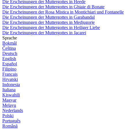
Die Erscheinungen der Muttergottes in Heede
Die Erscheinungen der Muttergottes in Ghiaie di Bonate
Die Erscheinungen der Rosa Mistica in Montichiari und Fontanelle
Die Erscheinungen der Muttergottes in Garabandal
Die Erscheinungen der Muttergottes in Medjugorje
Die Erscheinungen der Muttergottes in Heiliger Liebe
Die Erscheinungen der Muttergottes in Jacarei
Sprache
Bokmål
Čeština
Deutsch
English
Español
Filipino
Français
Hrvatski
Indonesia
Italiana
Kiswahili
Magyar
Melayu
Nederlands
Polski
Português
Română