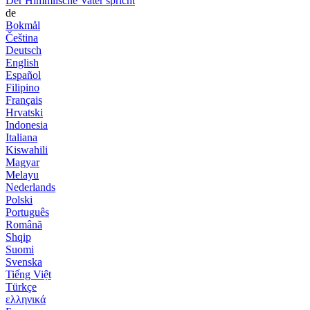
Der Himmlische Vater spricht
de
Bokmål
Čeština
Deutsch
English
Español
Filipino
Français
Hrvatski
Indonesia
Italiana
Kiswahili
Magyar
Melayu
Nederlands
Polski
Português
Română
Shqip
Suomi
Svenska
Tiếng Việt
Türkçe
ελληνικά