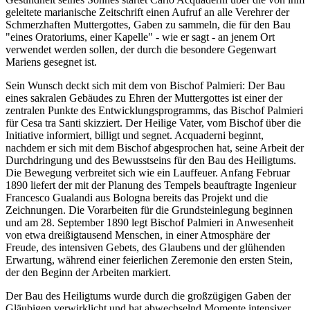
geleitete marianische Zeitschrift einen Aufruf an alle Verehrer der
Schmerzhaften Muttergottes, Gaben zu sammeln, die für den Bau
"eines Oratoriums, einer Kapelle" - wie er sagt - an jenem Ort
verwendet werden sollen, der durch die besondere Gegenwart
Mariens gesegnet ist.
Sein Wunsch deckt sich mit dem von Bischof Palmieri: Der Bau
eines sakralen Gebäudes zu Ehren der Muttergottes ist einer der
zentralen Punkte des Entwicklungsprogramms, das Bischof Palmieri
für Cesa tra Santi skizziert. Der Heilige Vater, vom Bischof über die
Initiative informiert, billigt und segnet. Acquaderni beginnt,
nachdem er sich mit dem Bischof abgesprochen hat, seine Arbeit der
Durchdringung und des Bewusstseins für den Bau des Heiligtums.
Die Bewegung verbreitet sich wie ein Lauffeuer. Anfang Februar
1890 liefert der mit der Planung des Tempels beauftragte Ingenieur
Francesco Gualandi aus Bologna bereits das Projekt und die
Zeichnungen. Die Vorarbeiten für die Grundsteinlegung beginnen
und am 28. September 1890 legt Bischof Palmieri in Anwesenheit
von etwa dreißigtausend Menschen, in einer Atmosphäre der
Freude, des intensiven Gebets, des Glaubens und der glühenden
Erwartung, während einer feierlichen Zeremonie den ersten Stein,
der den Beginn der Arbeiten markiert.
Der Bau des Heiligtums wurde durch die großzügigen Gaben der
Gläubigen verwirklicht und hat abwechselnd Momente intensiver