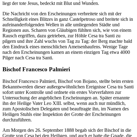
liegt der tote Jesus, bedeckt mit Blut und Wunden.
Die Nachricht von den Erscheinungen verbreitete sich mit der
Schnelligkeit eines Blitzes in ganz Castelpetroso und breitete sich in
aufeinanderfolgenden Wellen in alle umliegenden Städte und
Regionen aus. Scharen von Gläubigen fühlten sich, wie von einem
Rausch ergriffen, dazu getrieben, zur Höhle Cesa tra Santi zu
pilgern und ihre Zahl wuchs von Tag zu Tag: der Berg machte bald
den Eindruck eines menschlichen Ameisenhaufens. Wenige Tage
nach den Erscheinungen kamen an einem einzigen Tag etwa 4000
Pilger nach Cesa tra Santi.
Bischof Francesco Palmieri
Bischof Francesco Palmieri, Bischof von Bojano, stellte beim ersten
Bekanntwerden dieser außergewöhnlichen Ereignisse Cesa tra Santi
sofort unter Kontrolle und ordnete ein erstes Vorverfahren zur
Untersuchung der angeblichen Erscheinungen an. Später ernannte
ihn der Heilige Vater Leo XIII. selbst, wenn auch nur mündlich,
zum Apostolischen Delegaten und beauftragte ihn, im Namen des
Heiligen Stuhls eine Inspektion der Grotte der Erscheinungen
durchzuführen.
Am Morgen des 26. September 1888 begab sich der Bischof in die
Grotte von Cesa bei den Heiligen, und auch er hatte die Gnade, die