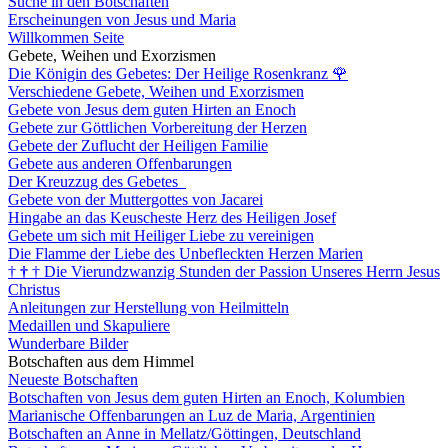
Suche in den Botschaften
Erscheinungen von Jesus und Maria
Willkommen Seite
Gebete, Weihen und Exorzismen
Die Königin des Gebetes: Der Heilige Rosenkranz
🌹
Verschiedene Gebete, Weihen und Exorzismen
Gebete von Jesus dem guten Hirten an Enoch
Gebete zur Göttlichen Vorbereitung der Herzen
Gebete der Zuflucht der Heiligen Familie
Gebete aus anderen Offenbarungen
Der Kreuzzug des Gebetes
Gebete von der Muttergottes von Jacarei
Hingabe an das Keuscheste Herz des Heiligen Josef
Gebete um sich mit Heiliger Liebe zu vereinigen
Die Flamme der Liebe des Unbefleckten Herzen Marien
†
†
†
Die Vierundzwanzig Stunden der Passion Unseres Herrn Jesus
Christus
Anleitungen zur Herstellung von Heilmitteln
Medaillen und Skapuliere
Wunderbare Bilder
Botschaften aus dem Himmel
Neueste Botschaften
Botschaften von Jesus dem guten Hirten an Enoch, Kolumbien
Marianische Offenbarungen an Luz de Maria, Argentinien
Botschaften an Anne in Mellatz/Göttingen, Deutschland