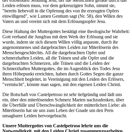
der erlösenden Sendung Jesu, der die Menschheit gerade durch das
Leiden erlösen muss, vor dem gekreuzigten Sohn, nimmt sie,
"bereits liebevoll in die Opferung des von ihr erzeugten Opfers
einwilligend", wie Lumen Gentium sagt (Nr. 58), den Willen des
Vaters an und vereint sich mit dem Erlösungsopfer Jesu.
Diese Haltung der Muttergottes bestätigt eine theologische Wahrheit:
Gott verband die Jungfrau mit dem Werk der Erlösung und sie
wurde, indem sie sich diesem Willen völlig anpasste, durch ihr
angenommenes und dargebrachtes Leiden zur Miterlöserin des
Menschengeschlechts. All die dargebrachten Opfer und
schmerzhaften Leiden, all die Tränen und alle Opfer und die
dargebrachten Schmerzen, alle Tränen und die Leiden der
Schmerzhaften Muttergottes, die im Augenblick des Todes Jesu
ihren Höhepunkt erreichten, haben durch Gottes Segen die ganze
Menschheit begleitet, in Vereinigung mit den Leiden des Erlösers,
"vermischt", könnte man sagen, mit den eigenen Leiden Christi.
Die Botschaft von Castelpetroso ist sehr tiefgründig und lädt uns
ein, über den miterlösenden Schmerz Marien nachzudenken, über
die Überfülle und Überschwänglichkeit der mütterlichen Liebe: als
Miterlöserin hat sie uns zum Leben der Gnade um den Preis
unsagbarer Leiden hervorgebracht.
Unsere Muttergottes von Castelpetroso lehrte uns die
Notwendigkeit, mit den Leiden Christi zusammenzuarbeiten,