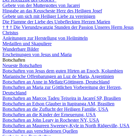
Gebete von der Muttergottes von Jacarei
Hingabe an das Keuscheste Herz des Heiligen Josef
Gebete um sich mit Heiliger Liebe zu vereinigen
Die Flamme der Liebe des Unbefleckten Herzen Marien
†
†
†
Die Vierundzwanzig Stunden der Passion Unseres Herrn Jesus
Christus
Anleitungen zur Herstellung von Heilmitteln
Medaillen und Skapuliere
Wunderbare Bilder
Erscheinungen von Jesus und Maria
Botschaften
Neueste Botschaften
Botschaften von Jesus dem guten Hirten an Enoch, Kolumbien
Marianische Offenbarungen an Luz de Maria, Argentinien
Botschaften an Anne in Mellatz/Göttingen, Deutschland
Botschaften an Maria zur Göttlichen Vorbereitung der Herzen,
Deutschland
Botschaften an Marcos Tadeu Teixeira in Jacareí SP, Brasilien
Botschaften an Edson Glauber in Itapiranga AM, Brasilien
Botschaften an die Zuflucht der Heiligen Familie, USA
Botschaften an die Kinder der Erneuerung, USA
Botschaften an John Leary in Rochester NY, USA
Botschaften an Maureen Sweeney-Kyle in North Ridgeville, USA
Botschaften aus verschiedenen Quellen