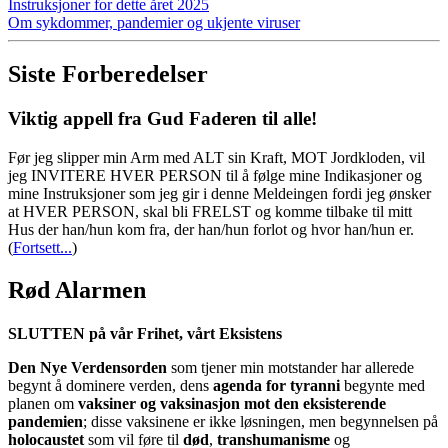
Instruksjoner for dette året 2025
Om sykdommer, pandemier og ukjente viruser
Siste Forberedelser
Viktig appell fra Gud Faderen til alle!
Før jeg slipper min Arm med ALT sin Kraft, MOT Jordkloden, vil
jeg INVITERE HVER PERSON til å følge mine Indikasjoner og
mine Instruksjoner som jeg gir i denne Meldeingen fordi jeg ønsker
at HVER PERSON, skal bli FRELST og komme tilbake til mitt
Hus der han/hun kom fra, der han/hun forlot og hvor han/hun er.
(
Fortsett...
)
Rød Alarmen
SLUTTEN på vår Frihet, vårt Eksistens
Den Nye Verdensorden
som tjener min motstander har allerede
begynt å dominere verden, dens
agenda for tyranni
begynte med
planen om
vaksiner og vaksinasjon mot den eksisterende
pandemien
; disse vaksinene er ikke løsningen, men begynnelsen på
holocaustet
som vil føre til
død
,
transhumanisme
og