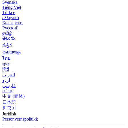
Svenska
Tiếng Việt
Türkçe
ελληνικά
Български
Русский
தமிழ்
తెలుగు
ಕನ್ನಡ
മലയാളം
ไทย
বাংলা
हिंदी
العربية
اردو
فارسی
עִברִית
中文 (简体)
日本語
한국어
Juridisk
Personvernspolitikk