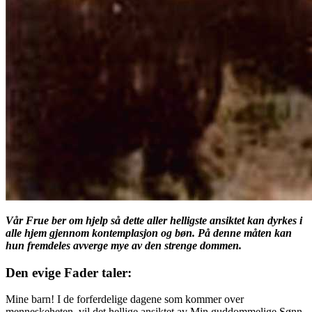
Vår Frue ber om hjelp så dette aller helligste ansiktet kan dyrkes i
alle hjem gjennom kontemplasjon og bøn. På denne måten kan
hun fremdeles avverge mye av den strenge dommen.
Den evige Fader taler:
Mine barn! I de forferdelige dagene som kommer over
menneskeheten, vil det hellige ansiktet av Min guddommelige Sønn