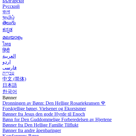
Български
Русский
বাংলা
বதமிழ்
తెలుగు
ಕನ್ನಡ
മലയാളം
ไทย
हिंदी
العربية
اردو
فارسی
עִברִית
中文 (简体)
日本語
한국어
Bønner
Dronningen av Bønn: Den Hellige Rosariekransen
🌹
Forskjellige bøner, Vielsener og Ekorsismer
Bønner fra Jesus den gode Hyrde til Enoch
Bønn for Den Guddommelige Forberedelsen av Hjertene
Bønner fra Den Hellige Familie Tilflukt
Bønner fra andre åpenbaringer
Korsfarerens Bønn