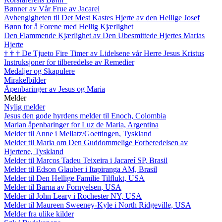
Bønner av Vår Frue av Jacarei
Avhengigheten til Det Mest Kastes Hjerte av den Hellige Josef
Bønn for å Forene med Hellig Kjærlighet
Den Flammende Kjærlighet av Den Ubesmittede Hjertes Marias
Hjerte
†
†
†
De Tjueto Fire Timer av Lidelsene vår Herre Jesus Kristus
Instruksjoner for tilberedelse av Remedier
Medaljer og Skapulere
Mirakelbilder
Åpenbaringer av Jesus og Maria
Melder
Nylig melder
Jesus den gode hyrdens melder til Enoch, Colombia
Marian åpenbaringer for Luz de Maria, Argentina
Melder til Anne i Mellatz/Goettingen, Tyskland
Melder til Maria om Den Guddommelige Forberedelsen av
Hjertene, Tyskland
Melder til Marcos Tadeu Teixeira i Jacareí SP, Brasil
Melder til Edson Glauber i Itapiranga AM, Brasil
Melder til Den Hellige Familie Tilflukt, USA
Melder til Barna av Fornyelsen, USA
Melder til John Leary i Rochester NY, USA
Melder til Maureen Sweeney-Kyle i North Ridgeville, USA
Melder fra ulike kilder