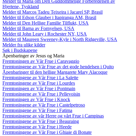
Melder til Maria om Den Guddommelige Forberedelsen av
Hjertene, Tyskland
Melder til Marcos Tadeu Teixeira i Jacareí SP, Brasil
Melder til Edson Glauber i Itapiranga AM, Brasil
Melder til Den Hellige Familie Tilflukt, USA
Melder til Barna av Fornyelsen, USA
Melder til John Leary i Rochester NY, USA
Melder til Maureen Sweeney-Kyle i North Ridgeville, USA
Melder fra ulike kilder
Søk i Budskapene
Åpenbaringer av Jesus og Maria
Fremtoningen av Vår Frue i Caravaggio
Fremtoningene av Vår Frue av det gode hendelsen i Quito
Åpenbaringer til den hellige Margarete Mary Alacoque
Fremtoningene av Vår Frue i La Salette
Fremtoningene av Vår Frue i Lourdes
Fremtoningen av Vår Frue i Pontmain
Fremtoningene av Vår Frue i Pellevoisin
Fremtoningen av Vår Frue i Knock
Fremtoningene av Vår Frue i Castelpetroso
Fremtoningene av Vår Frue i Fatima
Fremtoningene av vår Herre og vårt Frue i Campinas
Fremtoningene av Vår Frue i Beauraing
Fremtoningene av Vår Frue i Heede
Fremtoningene av Vår Frue i Ghiaie di Bonate