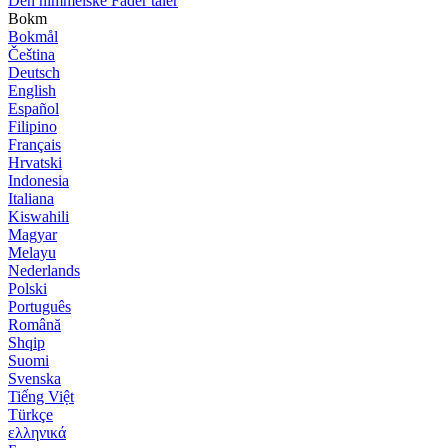
Den himmelske Fader taler
Bokm
Bokmål
Čeština
Deutsch
English
Español
Filipino
Français
Hrvatski
Indonesia
Italiana
Kiswahili
Magyar
Melayu
Nederlands
Polski
Português
Română
Shqip
Suomi
Svenska
Tiếng Việt
Türkçe
ελληνικά