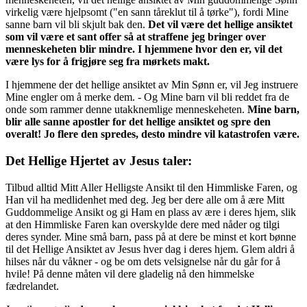
virkelig være hjelpsomt ("en sann tåreklut til å tørke"), fordi Mine
sanne barn vil bli skjult bak den.
Det vil være det hellige ansiktet
som vil være et sant offer så at straffene jeg bringer over
menneskeheten blir mindre. I hjemmene hvor den er, vil det
være lys for å frigjøre seg fra mørkets makt.
I hjemmene der det hellige ansiktet av Min Sønn er, vil Jeg instruere
Mine engler om å merke dem. - Og Mine barn vil bli reddet fra de
onde som rammer denne utakknemlige menneskeheten.
Mine barn,
blir alle sanne apostler for det hellige ansiktet og spre den
overalt! Jo flere den spredes, desto mindre vil katastrofen være.
Det Hellige Hjertet av Jesus taler:
Tilbud alltid Mitt Aller Helligste Ansikt til den Himmliske Faren, og
Han vil ha medlidenhet med deg. Jeg ber dere alle om å ære Mitt
Guddommelige Ansikt og gi Ham en plass av ære i deres hjem, slik
at den Himmliske Faren kan overskylde dere med nåder og tilgi
deres synder. Mine små barn, pass på at dere be minst et kort bønne
til det Hellige Ansiktet av Jesus hver dag i deres hjem. Glem aldri å
hilses når du våkner - og be om dets velsignelse når du går for å
hvile! På denne måten vil dere gladelig nå den himmelske
fædrelandet.