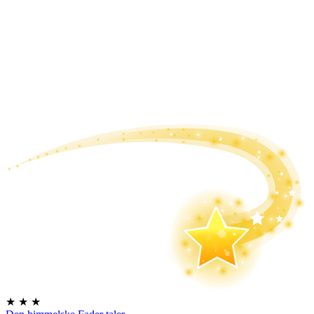
★
★
★