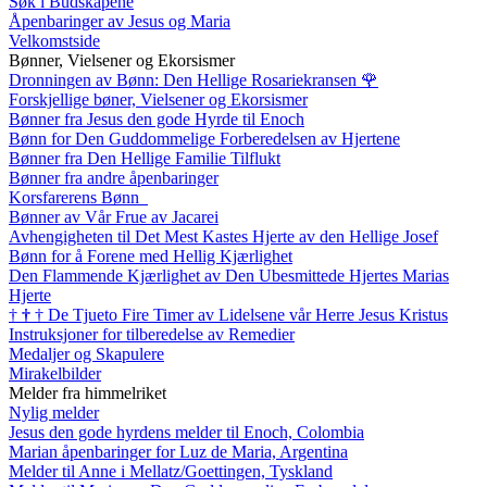
Søk i Budskapene
Åpenbaringer av Jesus og Maria
Velkomstside
Bønner, Vielsener og Ekorsismer
Dronningen av Bønn: Den Hellige Rosariekransen
🌹
Forskjellige bøner, Vielsener og Ekorsismer
Bønner fra Jesus den gode Hyrde til Enoch
Bønn for Den Guddommelige Forberedelsen av Hjertene
Bønner fra Den Hellige Familie Tilflukt
Bønner fra andre åpenbaringer
Korsfarerens Bønn
Bønner av Vår Frue av Jacarei
Avhengigheten til Det Mest Kastes Hjerte av den Hellige Josef
Bønn for å Forene med Hellig Kjærlighet
Den Flammende Kjærlighet av Den Ubesmittede Hjertes Marias
Hjerte
†
†
†
De Tjueto Fire Timer av Lidelsene vår Herre Jesus Kristus
Instruksjoner for tilberedelse av Remedier
Medaljer og Skapulere
Mirakelbilder
Melder fra himmelriket
Nylig melder
Jesus den gode hyrdens melder til Enoch, Colombia
Marian åpenbaringer for Luz de Maria, Argentina
Melder til Anne i Mellatz/Goettingen, Tyskland