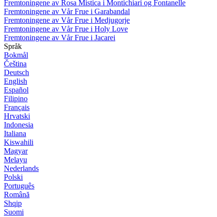
Fremtoningene av Rosa Mistica i Montichiari og Fontanelle
Fremtoningene av Vår Frue i Garabandal
Fremtoningene av Vår Frue i Medjugorje
Fremtoningene av Vår Frue i Holy Love
Fremtoningene av Vår Frue i Jacarei
Språk
Bokmål
Čeština
Deutsch
English
Español
Filipino
Français
Hrvatski
Indonesia
Italiana
Kiswahili
Magyar
Melayu
Nederlands
Polski
Português
Română
Shqip
Suomi