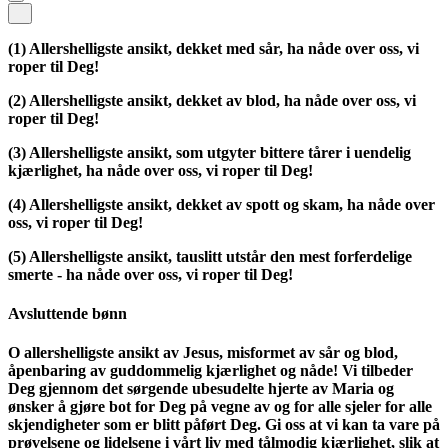
(1)
Allershelligste ansikt, dekket med sår, ha nåde over oss, vi
roper til Deg!
(2)
Allershelligste ansikt, dekket av blod, ha nåde over oss, vi
roper til Deg!
(3)
Allershelligste ansikt, som utgyter bittere tårer i uendelig
kjærlighet, ha nåde over oss, vi roper til Deg!
(4)
Allershelligste ansikt, dekket av spott og skam, ha nåde over
oss, vi roper til Deg!
(5)
Allershelligste ansikt, tauslitt utstår den mest forferdelige
smerte - ha nåde over oss, vi roper til Deg!
Avsluttende bønn
O allershelligste ansikt av Jesus, misformet av sår og blod,
åpenbaring av guddommelig kjærlighet og nåde! Vi tilbeder
Deg gjennom det sørgende ubesudelte hjerte av Maria og
ønsker å gjøre bot for Deg på vegne av og for alle sjeler for alle
skjendigheter som er blitt påført Deg. Gi oss at vi kan ta vare på
prøvelsene og lidelsene i vårt liv med tålmodig kjærlighet, slik at