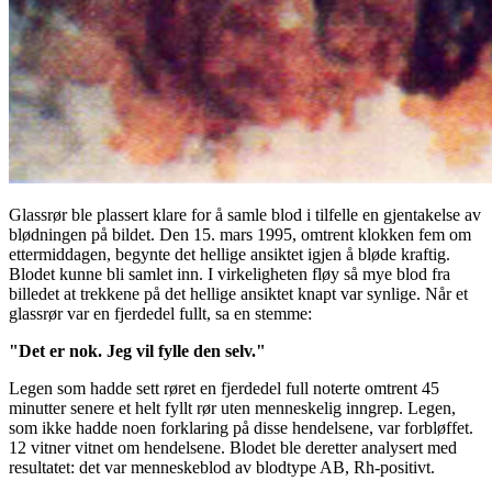
Glassrør ble plassert klare for å samle blod i tilfelle en gjentakelse av
blødningen på bildet. Den 15. mars 1995, omtrent klokken fem om
ettermiddagen, begynte det hellige ansiktet igjen å bløde kraftig.
Blodet kunne bli samlet inn. I virkeligheten fløy så mye blod fra
billedet at trekkene på det hellige ansiktet knapt var synlige. Når et
glassrør var en fjerdedel fullt, sa en stemme:
"Det er nok. Jeg vil fylle den selv."
Legen som hadde sett røret en fjerdedel full noterte omtrent 45
minutter senere et helt fyllt rør uten menneskelig inngrep. Legen,
som ikke hadde noen forklaring på disse hendelsene, var forbløffet.
12 vitner vitnet om hendelsene. Blodet ble deretter analysert med
resultatet: det var menneskeblod av blodtype AB, Rh-positivt.