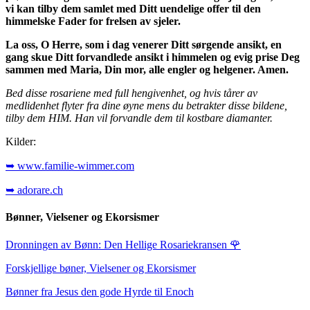
vi kan tilby dem samlet med Ditt uendelige offer til den
himmelske Fader for frelsen av sjeler.
La oss, O Herre, som i dag venerer Ditt sørgende ansikt, en
gang skue Ditt forvandlede ansikt i himmelen og evig prise Deg
sammen med Maria, Din mor, alle engler og helgener. Amen.
Bed disse rosariene med full hengivenhet, og hvis tårer av
medlidenhet flyter fra dine øyne mens du betrakter disse bildene,
tilby dem HIM. Han vil forvandle dem til kostbare diamanter.
Kilder:
➥ www.familie-wimmer.com
➥ adorare.ch
Bønner, Vielsener og Ekorsismer
Dronningen av Bønn: Den Hellige Rosariekransen
🌹
Forskjellige bøner, Vielsener og Ekorsismer
Bønner fra Jesus den gode Hyrde til Enoch