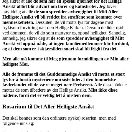
Jeg sikrer at alle
de som har en spesial kjærhet for det Hellige
Ansikt alltid blir advart om farer og katastrofer.
Jeg lover
høytidelig at alle
de som spredder avhengighet til Mitt Aller
Helligste Ansikt vil bli reddet fra straffene som kommer over
menneskeheten.
Dessuten, de vil motta lys for dagene med
fryktsom forvirring nær den Hellige Kirken. Dersom de lider død
ved dommen, de vil dø som martyrer og oppnå hellighet. Sannelig,
sannelig, jeg sikrer deg at
de som spredder avhengighet til Mitt
Ansikt vil oppnå nåde, at ingen familiemedlemmer blir fordømt,
og at dem som er i skjærsilden snart skal bli frigitt fra det.
Men alle må komme til Meg gjennom formidlingen av Min
aller
helligste Mor
.
Alle de fromme til det Guddommelige Ansikt vil motta et stort
lys for å forstå mysteriene om siste tider. I den himmelske
fædrelandet vil de være meget nær Frelseren.
Alle disse nådene
mottar de som tilbedere av det Hellige Ansikt.
Mist ikke disse
nådene, fordi det er veldig lett å mistem dem.
Rosarium til Det Aller Helligste Ansikt
Det skal bønnes som den ordinære (tyske) rosarien, men med
følgende innslag: