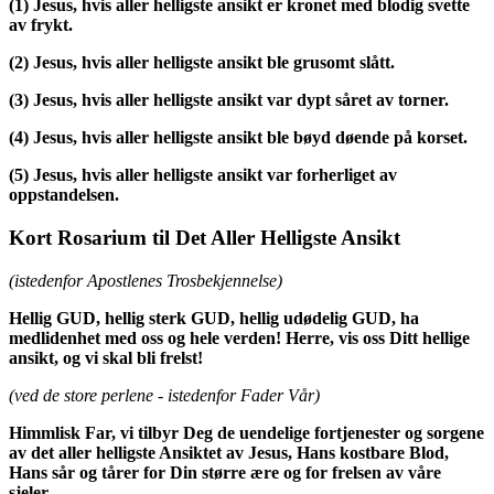
(1)
Jesus, hvis aller helligste ansikt er kronet med blodig svette
av frykt.
(2)
Jesus, hvis aller helligste ansikt ble grusomt slått.
(3)
Jesus, hvis aller helligste ansikt var dypt såret av torner.
(4)
Jesus, hvis aller helligste ansikt ble bøyd døende på korset.
(5)
Jesus, hvis aller helligste ansikt var forherliget av
oppstandelsen.
Kort Rosarium til Det Aller Helligste Ansikt
(istedenfor Apostlenes Trosbekjennelse)
Hellig GUD, hellig sterk GUD, hellig udødelig GUD, ha
medlidenhet med oss og hele verden! Herre, vis oss Ditt hellige
ansikt, og vi skal bli frelst!
(ved de store perlene - istedenfor Fader Vår)
Himmlisk Far, vi tilbyr Deg de uendelige fortjenester og sorgene
av det aller helligste Ansiktet av Jesus, Hans kostbare Blod,
Hans sår og tårer for Din større ære og for frelsen av våre
sjeler.