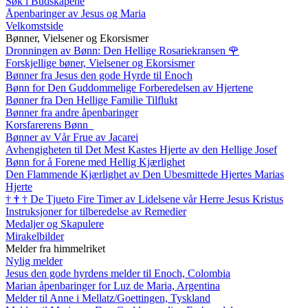
Søk i Budskapene
Åpenbaringer av Jesus og Maria
Velkomstside
Bønner, Vielsener og Ekorsismer
Dronningen av Bønn: Den Hellige Rosariekransen
🌹
Forskjellige bøner, Vielsener og Ekorsismer
Bønner fra Jesus den gode Hyrde til Enoch
Bønn for Den Guddommelige Forberedelsen av Hjertene
Bønner fra Den Hellige Familie Tilflukt
Bønner fra andre åpenbaringer
Korsfarerens Bønn
Bønner av Vår Frue av Jacarei
Avhengigheten til Det Mest Kastes Hjerte av den Hellige Josef
Bønn for å Forene med Hellig Kjærlighet
Den Flammende Kjærlighet av Den Ubesmittede Hjertes Marias
Hjerte
†
†
†
De Tjueto Fire Timer av Lidelsene vår Herre Jesus Kristus
Instruksjoner for tilberedelse av Remedier
Medaljer og Skapulere
Mirakelbilder
Melder fra himmelriket
Nylig melder
Jesus den gode hyrdens melder til Enoch, Colombia
Marian åpenbaringer for Luz de Maria, Argentina
Melder til Anne i Mellatz/Goettingen, Tyskland