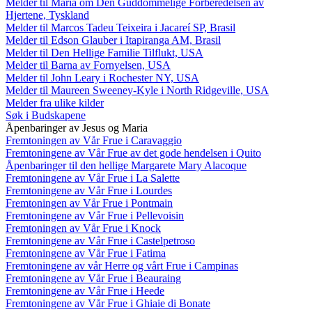
Melder til Maria om Den Guddommelige Forberedelsen av
Hjertene, Tyskland
Melder til Marcos Tadeu Teixeira i Jacareí SP, Brasil
Melder til Edson Glauber i Itapiranga AM, Brasil
Melder til Den Hellige Familie Tilflukt, USA
Melder til Barna av Fornyelsen, USA
Melder til John Leary i Rochester NY, USA
Melder til Maureen Sweeney-Kyle i North Ridgeville, USA
Melder fra ulike kilder
Søk i Budskapene
Åpenbaringer av Jesus og Maria
Fremtoningen av Vår Frue i Caravaggio
Fremtoningene av Vår Frue av det gode hendelsen i Quito
Åpenbaringer til den hellige Margarete Mary Alacoque
Fremtoningene av Vår Frue i La Salette
Fremtoningene av Vår Frue i Lourdes
Fremtoningen av Vår Frue i Pontmain
Fremtoningene av Vår Frue i Pellevoisin
Fremtoningen av Vår Frue i Knock
Fremtoningene av Vår Frue i Castelpetroso
Fremtoningene av Vår Frue i Fatima
Fremtoningene av vår Herre og vårt Frue i Campinas
Fremtoningene av Vår Frue i Beauraing
Fremtoningene av Vår Frue i Heede
Fremtoningene av Vår Frue i Ghiaie di Bonate