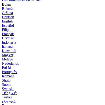
Den himmelske Fader taler
Bokm
Bokmål
Čeština
Deutsch
English
Español
Filipino
Français
Hrvatski
Indonesia
Italiana
Kiswahili
Magyar
Melayu
Nederlands
Polski
Português
Română
Shqip
Suomi
Svenska
Tiếng Việt
Türkçe
ελληνικά