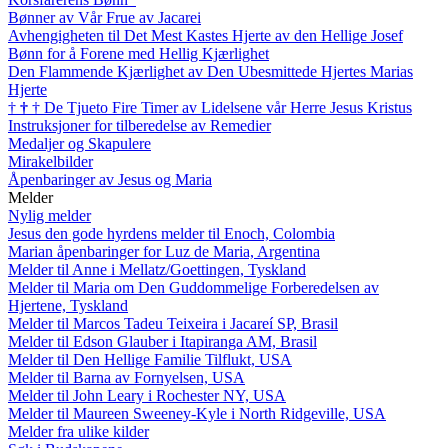
Bønner av Vår Frue av Jacarei
Avhengigheten til Det Mest Kastes Hjerte av den Hellige Josef
Bønn for å Forene med Hellig Kjærlighet
Den Flammende Kjærlighet av Den Ubesmittede Hjertes Marias
Hjerte
†
†
†
De Tjueto Fire Timer av Lidelsene vår Herre Jesus Kristus
Instruksjoner for tilberedelse av Remedier
Medaljer og Skapulere
Mirakelbilder
Åpenbaringer av Jesus og Maria
Melder
Nylig melder
Jesus den gode hyrdens melder til Enoch, Colombia
Marian åpenbaringer for Luz de Maria, Argentina
Melder til Anne i Mellatz/Goettingen, Tyskland
Melder til Maria om Den Guddommelige Forberedelsen av
Hjertene, Tyskland
Melder til Marcos Tadeu Teixeira i Jacareí SP, Brasil
Melder til Edson Glauber i Itapiranga AM, Brasil
Melder til Den Hellige Familie Tilflukt, USA
Melder til Barna av Fornyelsen, USA
Melder til John Leary i Rochester NY, USA
Melder til Maureen Sweeney-Kyle i North Ridgeville, USA
Melder fra ulike kilder