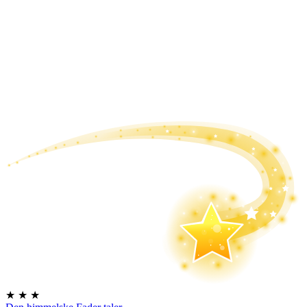
★
★
★