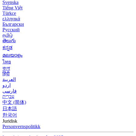
Svenska
Tiếng Việt
Türkçe
ελληνικά
Български
Русский
தமிழ்
తెలుగు
ಕನ್ನಡ
മലയാളം
ไทย
বাংলা
हिंदी
العربية
اردو
فارسی
עִברִית
中文 (简体)
日本語
한국어
Juridisk
Personvernspolitikk