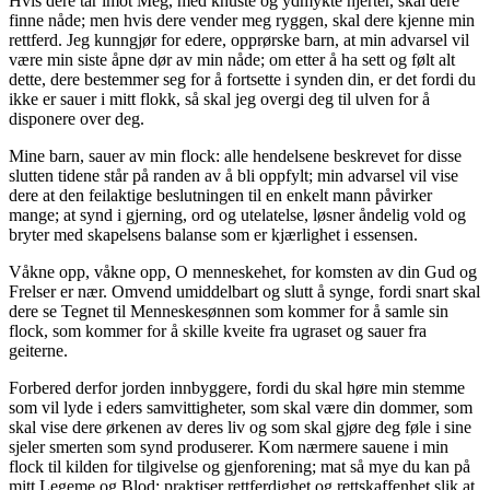
Hvis dere tar imot Meg, med knuste og ydmykte hjerter, skal dere
finne nåde; men hvis dere vender meg ryggen, skal dere kjenne min
rettferd. Jeg kunngjør for edere, opprørske barn, at min advarsel vil
være min siste åpne dør av min nåde; om etter å ha sett og følt alt
dette, dere bestemmer seg for å fortsette i synden din, er det fordi du
ikke er sauer i mitt flokk, så skal jeg overgi deg til ulven for å
disponere over deg.
Mine barn, sauer av min flock: alle hendelsene beskrevet for disse
slutten tidene står på randen av å bli oppfylt; min advarsel vil vise
dere at den feilaktige beslutningen til en enkelt mann påvirker
mange; at synd i gjerning, ord og utelatelse, løsner åndelig vold og
bryter med skapelsens balanse som er kjærlighet i essensen.
Våkne opp, våkne opp, O menneskehet, for komsten av din Gud og
Frelser er nær. Omvend umiddelbart og slutt å synge, fordi snart skal
dere se Tegnet til Menneskesønnen som kommer for å samle sin
flock, som kommer for å skille kveite fra ugraset og sauer fra
geiterne.
Forbered derfor jorden innbyggere, fordi du skal høre min stemme
som vil lyde i eders samvittigheter, som skal være din dommer, som
skal vise dere ørkenen av deres liv og som skal gjøre deg føle i sine
sjeler smerten som synd produserer. Kom nærmere sauene i min
flock til kilden for tilgivelse og gjenforening; mat så mye du kan på
mitt Legeme og Blod; praktiser rettferdighet og rettskaffenhet slik at