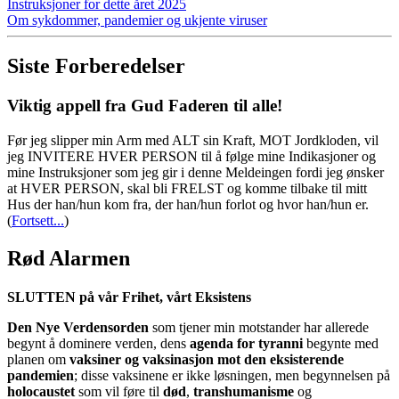
Instruksjoner for dette året 2025
Om sykdommer, pandemier og ukjente viruser
Siste Forberedelser
Viktig appell fra Gud Faderen til alle!
Før jeg slipper min Arm med ALT sin Kraft, MOT Jordkloden, vil
jeg INVITERE HVER PERSON til å følge mine Indikasjoner og
mine Instruksjoner som jeg gir i denne Meldeingen fordi jeg ønsker
at HVER PERSON, skal bli FRELST og komme tilbake til mitt
Hus der han/hun kom fra, der han/hun forlot og hvor han/hun er.
(
Fortsett...
)
Rød Alarmen
SLUTTEN på vår Frihet, vårt Eksistens
Den Nye Verdensorden
som tjener min motstander har allerede
begynt å dominere verden, dens
agenda for tyranni
begynte med
planen om
vaksiner og vaksinasjon mot den eksisterende
pandemien
; disse vaksinene er ikke løsningen, men begynnelsen på
holocaustet
som vil føre til
død
,
transhumanisme
og