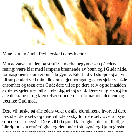
Mine barn, må min fred herske i deres hjerter.
Min advarsel, under, og straff vil merke begynnelsen på eders
rening; være klar med lampene brennende av bønn og i Guds nåde,
for nasjonenes dom er om å begynne. Edert tid vil stoppe og alt vil
bli suspendert ved min lille doms gjennomgang; eders sjeler vil føle
ensomhet og tørst etter Gud; dere vil se på dere selv og se innsiden
av deres sjeler med all sin elendighet og synd. Dere vil føle sorg for
alle de krangler og krenkelser som dere har fornærmet den ene og
treenige Gud med.
Dere vil huske på alle eders veier og alle gjerningene hvorved dere
besudlet dere selv, og dere vil føle avsky for dere selv over all synd
som dere har begått. Dere vil bli dømt i kjærlighet; den rettferdige
blir dømt i sin rettferdighet og den onde i sin synd og kjærtegløshet.