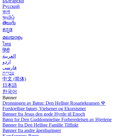
Български
Русский
বাংলা
বதமிழ்
తెలుగు
ಕನ್ನಡ
മലയാളം
ไทย
हिंदी
العربية
اردو
فارسی
עִברִית
中文 (简体)
日本語
한국어
Bønner
Dronningen av Bønn: Den Hellige Rosariekransen
🌹
Forskjellige bøner, Vielsener og Ekorsismer
Bønner fra Jesus den gode Hyrde til Enoch
Bønn for Den Guddommelige Forberedelsen av Hjertene
Bønner fra Den Hellige Familie Tilflukt
Bønner fra andre åpenbaringer
Korsfarerens Bønn