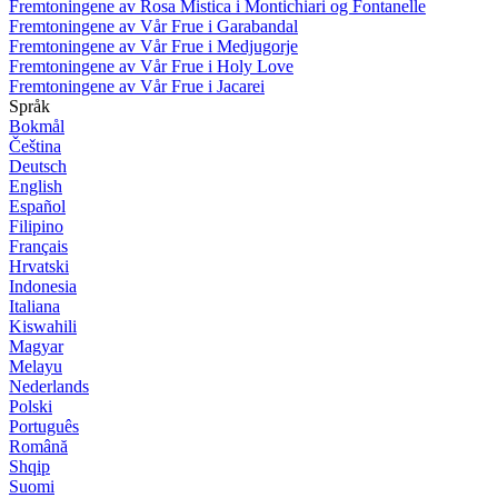
Fremtoningene av Rosa Mistica i Montichiari og Fontanelle
Fremtoningene av Vår Frue i Garabandal
Fremtoningene av Vår Frue i Medjugorje
Fremtoningene av Vår Frue i Holy Love
Fremtoningene av Vår Frue i Jacarei
Språk
Bokmål
Čeština
Deutsch
English
Español
Filipino
Français
Hrvatski
Indonesia
Italiana
Kiswahili
Magyar
Melayu
Nederlands
Polski
Português
Română
Shqip
Suomi