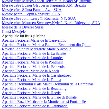
Mesaje către Marcos Tadeu Teixeira în Jacareí SP, Brazilia
Mesaje către Edson Glauber în Itapiranga AM, Brazilia
Mesaje către Sfânta Familie Azil, SUA
Mesaje pentru Copiii Renașterii, SUA
Mesaje către John Leary în Rochester NY, SUA
Mesaje către Maureen Sweeney-Kyle în North Ridgeville, SUA
Mesaje de la Diverse Surse
Caută Mesajele
Apariții ale lui Iisus și Maria
Apariția Fecioarei Maria de la Caravaggio
Aparițiile Fecioarei Maria a Bunului Eveniment din Quito
Revelatiile Sfintei Margarete Marie Alacoque
Aparitiile Fecioarei Maria de la La Salette
Aparitiile Fecioarei Maria de la Lourdes
Apariția Fecioarei Maria de la Pontmain
Aparitiile Fecioarei Maria de la Pellevoisin
Apariția Fecioarei Maria de la Knock
Aparitiile Fecioarei Maria de la Castelpetroso
Aparitiile Fecioarei Maria de la Fatima
Aparițiile Domnului și ale Maicii Domnului de la Campinas
Aparitiile Fecioarei Maria de la Beauraing
Aparițiile Fecioarei Maria de la Heede
Aparitiile Fecioarei Maria de la Ghiaie di Bonate
Aparitiile Rozei Mistice de la Montichiari și Fontanelle
Aparitiile Fecioarei Maria de la Garabandal