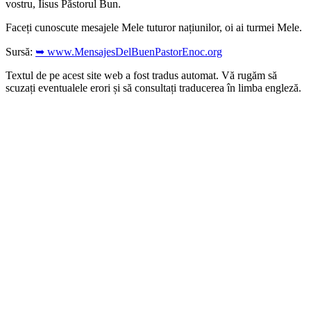
vostru, Iisus Păstorul Bun.
Faceți cunoscute mesajele Mele tuturor națiunilor, oi ai turmei Mele.
Sursă:
➥ www.MensajesDelBuenPastorEnoc.org
Textul de pe acest site web a fost tradus automat. Vă rugăm să
scuzați eventualele erori și să consultați traducerea în limba engleză.