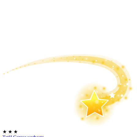
★
★
★