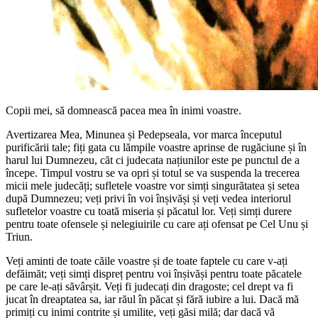
Copii mei, să domnească pacea mea în inimi voastre.
Avertizarea Mea, Minunea și Pedepseala, vor marca începutul
purificării tale; fiți gata cu lămpile voastre aprinse de rugăciune și în
harul lui Dumnezeu, căt ci judecata națiunilor este pe punctul de a
începe. Timpul vostru se va opri și totul se va suspenda la trecerea
micii mele judecăți; sufletele voastre vor simți singurătatea și setea
după Dumnezeu; veți privi în voi înșivăși și veți vedea interiorul
sufletelor voastre cu toată miseria și păcatul lor. Veți simți durere
pentru toate ofensele și nelegiuirile cu care ați ofensat pe Cel Unu și
Triun.
Veți aminti de toate căile voastre și de toate faptele cu care v-ați
defăimăt; veți simți dispreț pentru voi înșivăși pentru toate păcatele
pe care le-ați săvârșit. Veți fi judecați din dragoste; cel drept va fi
jucat în dreaptatea sa, iar răul în păcat și fără iubire a lui. Dacă mă
primiți cu inimi contrite și umilite, veți găsi milă; dar dacă vă