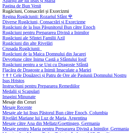
Apariții ale lui Iisus și Maria
Pagina de Bun Venit
Rugăciuni, Consacrări și Exorcizmi
Regina Rugăciunii: Rozariul Sfânt
🌹
Diverse Rugăciuni, Consacrări și Exorcizme
Rugăciuni de la Isus Pășunitorul Bun către Enoch
Rugăciuni pentru Prepararea Divină a Inimilor
Rugăciuni ale Sfintei Familii Azil
Rugăciuni din alte Rivelări
Crusada Rugăciunii
Rugăciuni de la Maica Domnului din Jacarei
Devoțiune către Inima Castă a Sfântului Iosif
Rugăciuni pentru a se Uni cu Dragoste Sfântă
Flacăra de Dragoste a Inimii Imaculate a Mariei
†
†
†
Cele Douăzeci și Patru de Ore ale Pasiunii Domnului Nostru
Isus Hristos
Instrucțiuni pentru Prepararea Remediilor
Medalii și Scapulari
Imagini Minunate
Mesaje din Ceruri
Mesaje Recente
Mesaje ale lui Iisus Păstorul Bun către Enoch, Columbia
Rivelări Mariane lui Luz de Maria, Argentina
Mesaje către Ana din Mellatz/Goettingen, Germania
Mesaje pentru Maria pentru Prepararea Divină a Inimilor, Germania