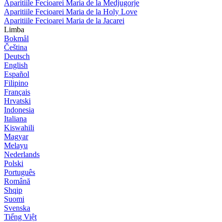
Aparitiile Fecioarei Maria de la Medjugorje
Aparitiile Fecioarei Maria de la Holy Love
Aparitiile Fecioarei Maria de la Jacarei
Limba
Bokmål
Čeština
Deutsch
English
Español
Filipino
Français
Hrvatski
Indonesia
Italiana
Kiswahili
Magyar
Melayu
Nederlands
Polski
Português
Română
Shqip
Suomi
Svenska
Tiếng Việt