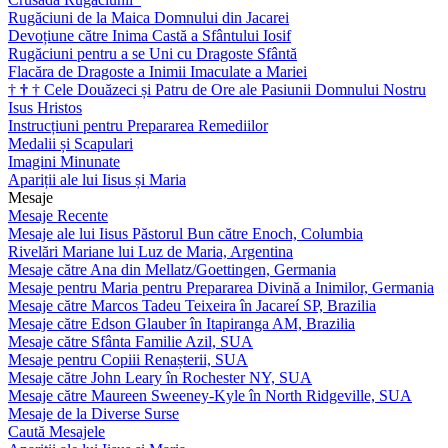
Rugăciuni de la Maica Domnului din Jacarei
Devoțiune către Inima Castă a Sfântului Iosif
Rugăciuni pentru a se Uni cu Dragoste Sfântă
Flacăra de Dragoste a Inimii Imaculate a Mariei
†
†
†
Cele Douăzeci și Patru de Ore ale Pasiunii Domnului Nostru
Isus Hristos
Instrucțiuni pentru Prepararea Remediilor
Medalii și Scapulari
Imagini Minunate
Apariții ale lui Iisus și Maria
Mesaje
Mesaje Recente
Mesaje ale lui Iisus Păstorul Bun către Enoch, Columbia
Rivelări Mariane lui Luz de Maria, Argentina
Mesaje către Ana din Mellatz/Goettingen, Germania
Mesaje pentru Maria pentru Prepararea Divină a Inimilor, Germania
Mesaje către Marcos Tadeu Teixeira în Jacareí SP, Brazilia
Mesaje către Edson Glauber în Itapiranga AM, Brazilia
Mesaje către Sfânta Familie Azil, SUA
Mesaje pentru Copiii Renașterii, SUA
Mesaje către John Leary în Rochester NY, SUA
Mesaje către Maureen Sweeney-Kyle în North Ridgeville, SUA
Mesaje de la Diverse Surse
Caută Mesajele