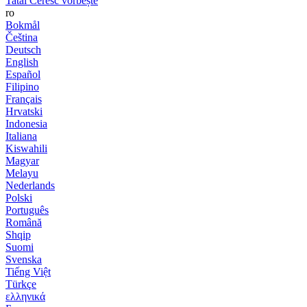
Tatăl Ceresc vorbește
ro
Bokmål
Čeština
Deutsch
English
Español
Filipino
Français
Hrvatski
Indonesia
Italiana
Kiswahili
Magyar
Melayu
Nederlands
Polski
Português
Română
Shqip
Suomi
Svenska
Tiếng Việt
Türkçe
ελληνικά