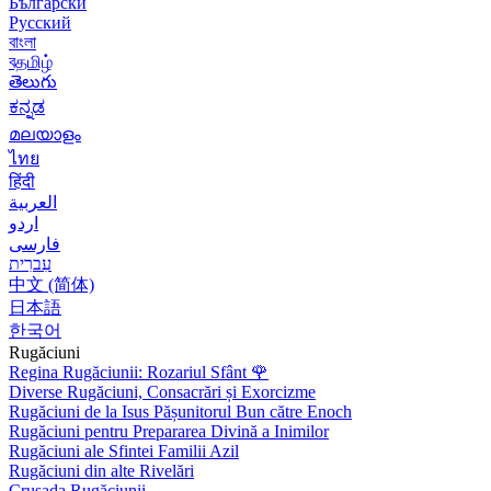
Български
Русский
বাংলা
বதமிழ்
తెలుగు
ಕನ್ನಡ
മലയാളം
ไทย
हिंदी
العربية
اردو
فارسی
עִברִית
中文 (简体)
日本語
한국어
Rugăciuni
Regina Rugăciunii: Rozariul Sfânt
🌹
Diverse Rugăciuni, Consacrări și Exorcizme
Rugăciuni de la Isus Pășunitorul Bun către Enoch
Rugăciuni pentru Prepararea Divină a Inimilor
Rugăciuni ale Sfintei Familii Azil
Rugăciuni din alte Rivelări
Crusada Rugăciunii