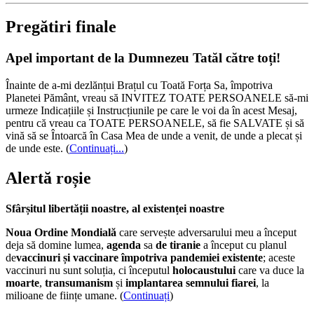
Pregătiri finale
Apel important de la Dumnezeu Tatăl către toți!
Înainte de a-mi dezlănțui Brațul cu Toată Forța Sa, împotriva
Planetei Pământ, vreau să INVITEZ TOATE PERSOANELE să-mi
urmeze Indicațiile și Instrucțiunile pe care le voi da în acest Mesaj,
pentru că vreau ca TOATE PERSOANELE, să fie SALVATE și să
vină să se Întoarcă în Casa Mea de unde a venit, de unde a plecat și
de unde este.
(
Continuați...
)
Alertă roșie
Sfârșitul libertății noastre, al existenței noastre
Noua Ordine Mondială
care servește adversarului meu a început
deja să domine lumea,
agenda
sa
de tiranie
a început cu planul
de
vaccinuri și vaccinare împotriva pandemiei existente
; aceste
vaccinuri nu sunt soluția, ci începutul
holocaustului
care va duce la
moarte
,
transumanism
și
implantarea semnului fiarei
, la
milioane de ființe umane. (
Continuați
)