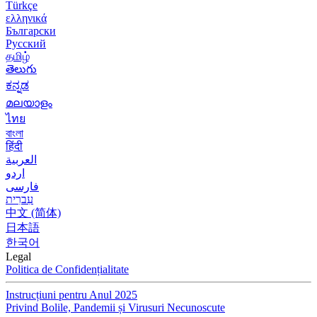
Türkçe
ελληνικά
Български
Русский
தமிழ்
తెలుగు
ಕನ್ನಡ
മലയാളം
ไทย
বাংলা
हिंदी
العربية
اردو
فارسی
עִברִית
中文 (简体)
日本語
한국어
Legal
Politica de Confidențialitate
Instrucțiuni pentru Anul 2025
Privind Bolile, Pandemii și Virusuri Necunoscute