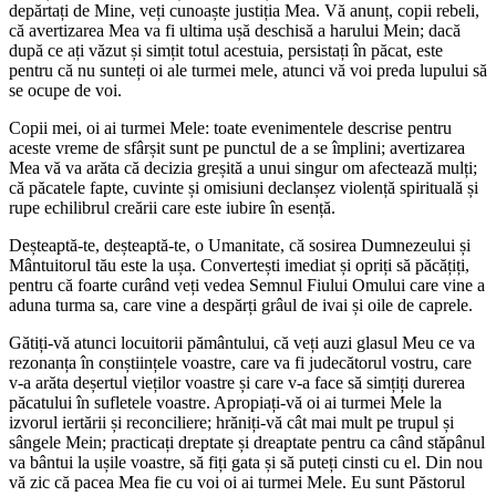
depărtați de Mine, veți cunoaște justiția Mea. Vă anunț, copii rebeli,
că avertizarea Mea va fi ultima ușă deschisă a harului Mein; dacă
după ce ați văzut și simțit totul acestuia, persistați în păcat, este
pentru că nu sunteți oi ale turmei mele, atunci vă voi preda lupului să
se ocupe de voi.
Copii mei, oi ai turmei Mele: toate evenimentele descrise pentru
aceste vreme de sfârșit sunt pe punctul de a se împlini; avertizarea
Mea vă va arăta că decizia greșită a unui singur om afectează mulți;
că păcatele fapte, cuvinte și omisiuni declanșez violență spirituală și
rupe echilibrul creării care este iubire în esență.
Deșteaptă-te, deșteaptă-te, o Umanitate, că sosirea Dumnezeului și
Mântuitorul tău este la ușa. Convertești imediat și opriți să păcățiți,
pentru că foarte curând veți vedea Semnul Fiului Omului care vine a
aduna turma sa, care vine a despărți grâul de ivai și oile de caprele.
Gătiți-vă atunci locuitorii pământului, că veți auzi glasul Meu ce va
rezonanța în conștiințele voastre, care va fi judecătorul vostru, care
v-a arăta deșertul vieților voastre și care v-a face să simțiți durerea
păcatului în sufletele voastre. Apropiați-vă oi ai turmei Mele la
izvorul iertării și reconciliere; hrăniți-vă cât mai mult pe trupul și
sângele Mein; practicați dreptate și dreaptate pentru ca când stăpânul
va bântui la ușile voastre, să fiți gata și să puteți cinsti cu el. Din nou
vă zic că pacea Mea fie cu voi oi ai turmei Mele. Eu sunt Păstorul