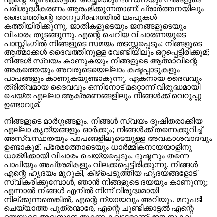
പരിശുദ്ധീകരണം ആരംഭിക്കുന്നതാണ്; പ്രാർത്തനയിലും
ദൈവത്തിന്റെ അനുഗ്രഹത്തിൽ ലംപുകൾ
കത്തിയിരിക്കുന്നു. ജാതികളുടെയും ജനങ്ങളുടെയും
വിചാരം തുടങ്ങുന്നു. എന്റെ ചെറിയ വിചാരണയുടെ
പാസ്സിംഗിൽ നിങ്ങളുടെ സമയം തടസ്സപ്പെടും; നിങ്ങളുടെ
ആത്മാക്കൾ ദൈവത്തിനുള്ള വേണ്ടിയിലും ഒറ്റപ്പെട്ടിരിക്കുമ്‍;
നിങ്ങൾ സ്വയം കാണുകയും നിങ്ങളുടെ ആത്മാവിന്റെ
അകത്തെയും അവരുടെയെല്ലാം കഷ്ടപ്പാടുകളും
പാപങ്ങളും കാണുകയുണ്ടാകുന്നു. ഏകനായ ദൈവവും
ത്രിത്വമായ ദൈവവും ഒന്നിനോട് മറ്റൊന്ന് വിരുദ്ധമായി
ചെയ്ത എല്ലാ ആക്രമണങ്ങളിലും നിങ്ങൾക്ക് വെറുപ്പു
ഉണ്ടാവുമ്‍.
നിങ്ങളുടെ മാർഗ്ഗങ്ങളും, നിങ്ങൾ സ്വയം ദൂഷിതരാക്കിയ
എല്ലാ കൃത്യങ്ങളും ഓർക്കും; നിങ്ങൾക്ക് തന്നെക്കുറിച്ച്
അസ്വസ്ഥതയും പാപങ്ങളിലൂടെയുള്ള അവകാശവാദവും
ഉണ്ടാകുമ്‍. പ്രേമത്തോടെയും ധാർമ്മികനായയാളിനു
ധാര്മിക്കായി വിചാരം ചെയ്യപ്പെടും; ദുഷ്ടനും തന്നെ
പാപിയും അപ്രേമികളും വിലക്കപ്പെട്ടിരിക്കുന്നു. നിങ്ങൾ
എന്റെ ഹൃദയം മുറുകി, കീഴ്പെടുത്തിയ ഹൃദയങ്ങളോട്
സ്വീകരിക്കുമ്പോൾ, ഞാൻ നിങ്ങളുടെ ദയയും കാണുന്നു;
എന്നാൽ നിങ്ങൾ എനിൽ നിന്ന് വിരുദ്ധമായി
നില്ക്കുന്നതെങ്കിൽ, എന്റെ ന്യായവും അറിയും. മറുപടി
ചെയ്യാത്ത പുത്രന്മാരേ, എന്റെ ചൂണ്ടിക്കാട്ടൽ എന്റെ
ദയയുടെ അവസാന തുറന്ന കവാടമാണ്; ഈ സകലം