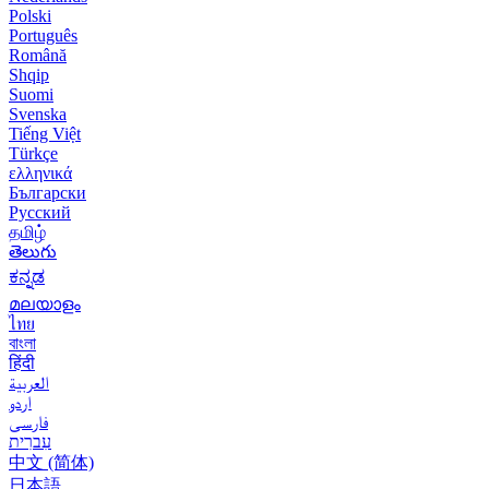
Polski
Português
Română
Shqip
Suomi
Svenska
Tiếng Việt
Türkçe
ελληνικά
Български
Русский
தமிழ்
తెలుగు
ಕನ್ನಡ
മലയാളം
ไทย
বাংলা
हिंदी
العربية
اردو
فارسی
עִברִית
中文 (简体)
日本語