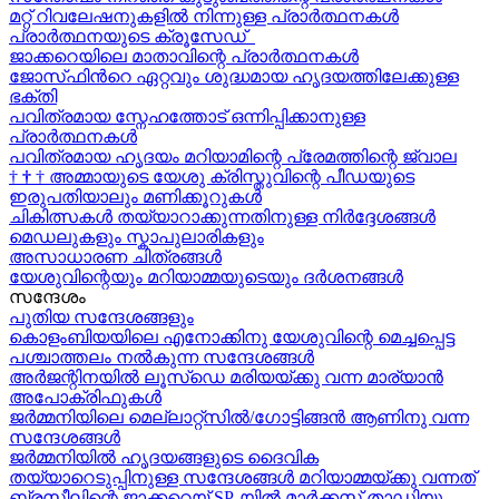
മറ്റ് റിവലേഷനുകളിൽ നിന്നുള്ള പ്രാർത്ഥനകൾ
പ്രാർത്ഥനയുടെ ക്രൂസേഡ്
ജാക്കറെയിലെ മാതാവിന്റെ പ്രാർത്ഥനകൾ
ജോസ്‌ഫിന്‍റെ ഏറ്റവും ശുദ്ധമായ ഹൃദയത്തിലേക്കുള്ള
ഭക്തി
പവിത്രമായ സ്നേഹത്തോട് ഒന്നിപ്പിക്കാനുള്ള
പ്രാർത്ഥനകള്‍
പവിത്രമായ ഹൃദയം മറിയാമിന്റെ പ്രേമത്തിന്റെ ജ്വാല
†
†
†
അമ്മായുടെ യേശു ക്രിസ്തുവിന്റെ പീഡയുടെ
ഇരുപതിയാലും മണിക്കൂറുകള്‍
ചികിത്സകൾ തയ്യാറാക്കുന്നതിനുള്ള നിർദ്ദേശങ്ങൾ
മെഡലുകളും സ്കാപുലാരികളും
അസാധാരണ ചിത്രങ്ങൾ
യേശുവിന്റെയും മറിയാമ്മയുടെയും ദർശനങ്ങൾ
സന്ദേശം
പുതിയ സന്ദേശങ്ങളും
കൊളംബിയയിലെ എനോക്കിനു യേശുവിന്റെ മെച്ചപ്പെട്ട
പശ്ചാത്തലം നൽകുന്ന സന്ദേശങ്ങള്‍
അർജന്റിനയിൽ ലൂസ്ഡെ മരിയയ്ക്കു വന്ന മാര്യാന്‍
അപോക്രിഫുകള്‍
ജർമ്മനിയിലെ മെല്ലാറ്റ്സിൽ/ഗോട്ടിങ്ങൻ ആണിനു വന്ന
സന്ദേശങ്ങൾ
ജർമ്മനിയിൽ ഹൃദയങ്ങളുടെ ദൈവിക
തയ്യാറെടുപ്പിനുള്ള സന്ദേശങ്ങൾ മറിയാമ്മയ്ക്കു വന്നത്
ബ്രസീലിന്റെ ജാക്കറെയ്‍ SP-യിൽ മാർക്കസ് താഡിയു