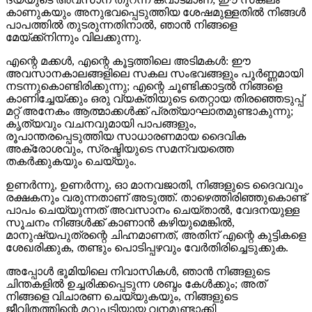
കാണുകയും അനുഭവപ്പെടുത്തിയ ശേഷമുള്ളതിൽ നിങ്ങൾ
പാപത്തിൽ തുടരുന്നതിനാൽ, ഞാൻ നിങ്ങളെ
മേയ്ക്ക്‍നിന്നും വിലക്കുന്നു.
എന്റെ മക്കൾ, എന്റെ കൂട്ടത്തിലെ അടിമകൾ: ഈ
അവസാനകാലങ്ങളിലെ സകല സംഭവങ്ങളും പൂർണ്ണമായി
നടന്നുകൊണ്ടിരിക്കുന്നു; എന്റെ ചൂണ്ടിക്കാട്ടൽ നിങ്ങളെ
കാണിച്ചേയ്ക്കും ഒരു വ്യക്തിയുടെ തെറ്റായ തിരഞ്ഞെടുപ്പ്
മറ്റ് അനേകം ആത്മാക്കൾക്ക് പ്രത്യാഘാതമുണ്ടാകുന്നു;
കൃത്യവും വചനവുമായി പാപങ്ങളും,
രൂപാന്തരപ്പെടുത്തിയ സാധാരണമായ ദൈവിക
അക്രോശവും, സ്രഷ്ടിയുടെ സമന്വയത്തെ
തകർക്കുകയും ചെയ്യും.
ഉണർന്നു, ഉണർന്നു, ഓ മാനവജാതി, നിങ്ങളുടെ ദൈവവും
രക്ഷകനും വരുന്നതാണ് അടുത്ത്. താഴെത്തിരിഞ്ഞുകൊണ്ട്
പാപം ചെയ്യുന്നത് അവസാനം ചെയ്താൽ, വേദനയുള്ള
സൂചനം നിങ്ങൾക്ക് കാണാൻ കഴിയുമെങ്കിൽ,
മാനുഷ്യപുത്രന്റെ ചിഹ്നമാണത്, അതിന് എന്റെ കുട്ടികളെ
ശേഖരിക്കുക, തണ്ടും പൊടിപ്പഴവും വേർതിരിച്ചെടുക്കുക.
അപ്പോൾ ഭൂമിയിലെ നിവാസികൾ, ഞാൻ നിങ്ങളുടെ
ചിന്തകളിൽ ഉച്ചരിക്കപ്പെടുന്ന ശബ്ദം കേൾക്കും; അത്
നിങ്ങളെ വിചാരണ ചെയ്യുകയും, നിങ്ങളുടെ
ജീവിതത്തിന്റെ മറുപടിയായ വനമുണ്ടാക്കി