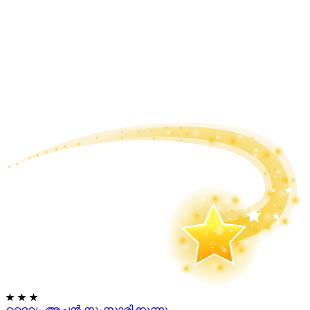
★
★
★
ദൈവം അച്ഛൻ സംസാരിക്കുന്നു