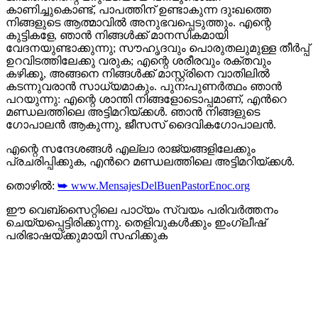
കാണിച്ചുകൊണ്ട്, പാപത്തിന് ഉണ്ടാകുന്ന ദുഃഖത്തെ
നിങ്ങളുടെ ആത്മാവിൽ അനുഭവപ്പെടുത്തും. എന്റെ
കുട്ടികളേ, ഞാൻ നിങ്ങൾക്ക് മാനസികമായി
വേദനയുണ്ടാക്കുന്നു; സൗഹൃദവും പൊരുതലുമുള്ള തീർപ്പ്
ഉറവിടത്തിലേക്കു വരുക; എന്റെ ശരീരവും രക്തവും
കഴിക്കൂ, അങ്ങനെ നിങ്ങൾക്ക് മാസ്റ്റ്രിനെ വാതിലിൽ
കടന്നുവരാൻ സാധ്യമാകും. പുനഃപുണർത്ഥം ഞാന്‍
പറയുന്നു: എന്റെ ശാന്തി നിങ്ങളോടൊപ്പമാണ്, എന്‍റെ
മണ്ഡലത്തിലെ അട്ടിമറിയ്ക്കൾ. ഞാൻ നിങ്ങളുടെ
ഗോപാലൻ ആകുന്നു, ജീസസ് ദൈവികഗോപാലൻ.
എന്റെ സന്ദേശങ്ങൾ എല്ലാ രാജ്യങ്ങളിലേക്കും
പ്രചരിപ്പിക്കുക, എന്‍റെ മണ്ഡലത്തിലെ അട്ടിമറിയ്ക്കൾ.
തൊഴിൽ:
➥ www.MensajesDelBuenPastorEnoc.org
ഈ വെബ്സൈറ്റിലെ പാഠ്യം സ്വയം പരിവർത്തനം
ചെയ്യപ്പെട്ടിരിക്കുന്നു. തെളിവുകൾക്കും ഇംഗ്ലീഷ്
പരിഭാഷയ്ക്കുമായി സഹിക്കുക