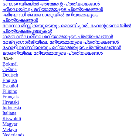
ബോറെയിങ്ങിൽ അമ്മേന്റെ പ്രത്യക്ഷങ്ങൾ
ഹീഡെയിലും മറിയാമ്മയുടെ പ്രത്യക്ഷങ്ങൾ
ഘിയേ ഡി ബോണാറ്റെയിൽ മറിയാമ്മയുടെ
പ്രത്യക്ഷങ്ങൾ
റോസാ മിസ്റ്റിക്കയുടെയും മൊണ്ടിച്ചാരി, ഫോന്റാനെല്ലിൽ
പ്രത്യക്ഷപ്പെടലുകൾ
ഗരബാൻഡലിലെ മറിയാമ്മയുടെ പ്രത്യക്ഷങ്ങൾ
മേജ്ദുഗോർജിയിലെ മറിയാമ്മയുടെ പ്രത്യക്ഷങ്ങൾ
ഹോളി ലവ്‌സിലെയും മറിയാമ്മയുടെ പ്രത്യക്ഷങ്ങൾ
ജാക്കറീയിലെ മറിയാമ്മയുടെ പ്രത്യക്ഷങ്ങൾ
ഭാഷ
Bokmål
Čeština
Deutsch
English
Español
Filipino
Français
Hrvatski
Indonesia
Italiana
Kiswahili
Magyar
Melayu
Nederlands