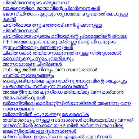
പ്രാർത്ഥനയുടെ ക്രൂസേഡ്
ജാക്കറെയിലെ മാതാവിന്റെ പ്രാർത്ഥനകൾ
ജോസ്‌ഫിന്‍റെ ഏറ്റവും ശുദ്ധമായ ഹൃദയത്തിലേക്കുള്ള
ഭക്തി
പവിത്രമായ സ്നേഹത്തോട് ഒന്നിപ്പിക്കാനുള്ള
പ്രാർത്ഥനകള്‍
പവിത്രമായ ഹൃദയം മറിയാമിന്റെ പ്രേമത്തിന്റെ ജ്വാല
†
†
†
അമ്മായുടെ യേശു ക്രിസ്തുവിന്റെ പീഡയുടെ
ഇരുപതിയാലും മണിക്കൂറുകള്‍
ചികിത്സകൾ തയ്യാറാക്കുന്നതിനുള്ള നിർദ്ദേശങ്ങൾ
മെഡലുകളും സ്കാപുലാരികളും
അസാധാരണ ചിത്രങ്ങൾ
സ്വര്‍ഗ്ഗത്തിൽ നിന്നും വന്ന സന്ദേശങ്ങള്‍
പുതിയ സന്ദേശങ്ങളും
കൊളംബിയയിലെ എനോക്കിനു യേശുവിന്റെ മെച്ചപ്പെട്ട
പശ്ചാത്തലം നൽകുന്ന സന്ദേശങ്ങള്‍
അർജന്റിനയിൽ ലൂസ്ഡെ മരിയയ്ക്കു വന്ന മാര്യാന്‍
അപോക്രിഫുകള്‍
ജർമ്മനിയിലെ മെല്ലാറ്റ്സിൽ/ഗോട്ടിങ്ങൻ ആണിനു വന്ന
സന്ദേശങ്ങൾ
ജർമ്മനിയിൽ ഹൃദയങ്ങളുടെ ദൈവിക
തയ്യാറെടുപ്പിനുള്ള സന്ദേശങ്ങൾ മറിയാമ്മയ്ക്കു വന്നത്
ബ്രസീലിന്റെ ജാക്കറെയ്‍ SP-യിൽ മാർക്കസ് താഡിയു
ടെക്സീരയ്ക്കുള്ള സന്ദേശങ്ങള്‍
ബ്രസിലിലെ ഇറ്റാപിറംഗാ എഎം-ൽ എഡ്സൺ