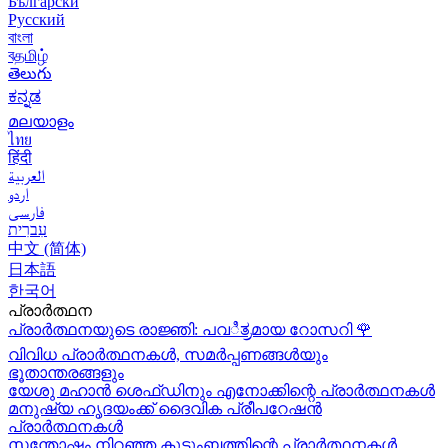
Български
Русский
বাংলা
বதமிழ்
తెలుగు
ಕನ್ನಡ
മലയാളം
ไทย
हिंदी
العربية
اردو
فارسی
עִברִית
中文 (简体)
日本語
한국어
പ്രാർത്ഥന
പ്രാർത്ഥനയുടെ രാജ്ഞി: പവಿತ್ರമായ റോസറി
🌹
വിവിധ പ്രാർത്ഥനകൾ, സമർപ്പണങ്ങൾയും
ഭൂതാന്തരങ്ങളും
യേശു മഹാന്‍ ശെഫ്ഡിനും എനോക്കിന്റെ പ്രാർത്ഥനകള്‍
മനുഷ്യ ഹൃദയംക്ക് ദൈവിക പ്രീപറേഷൻ
പ്രാർത്ഥനകൾ
സന്തോഷം നിറഞ്ഞ കുടുംബത്തിന്റെ പ്രാർത്ഥനകള്‍