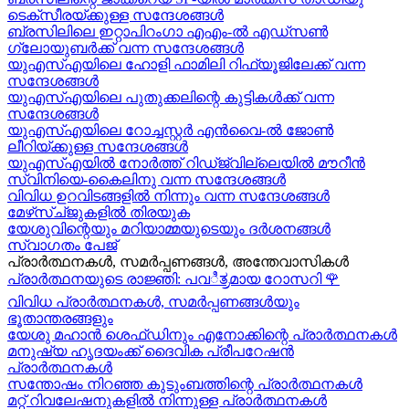
ടെക്സീരയ്ക്കുള്ള സന്ദേശങ്ങള്‍
ബ്രസിലിലെ ഇറ്റാപിറംഗാ എഎം-ൽ എഡ്സൺ
ഗ്ലോയുബർക്ക് വന്ന സന്ദേശങ്ങൾ
യുഎസ്എയിലെ ഹോളി ഫാമിലി റിഫ്യൂജിലേക്ക് വന്ന
സന്ദേശങ്ങൾ
യുഎസ്എയിലെ പുതുക്കലിന്റെ കുട്ടികള്‍ക്ക് വന്ന
സന്ദേശങ്ങള്‍
യുഎസ്എയിലെ റോച്ചസ്റ്റർ എൻവൈ-ൽ ജോൺ
ലീറിയ്ക്കുള്ള സന്ദേശങ്ങൾ
യുഎസ്എയിൽ നോർത്ത് റിഡ്ജ്വില്ലെയിൽ മൗറീൻ
സ്വിനിയെ-കൈലിനു വന്ന സന്ദേശങ്ങള്‍
വിവിധ ഉറവിടങ്ങളിൽ നിന്നും വന്ന സന്ദേശങ്ങൾ
മേഴ്‍സ്ച്ജുകളിൽ തിരയുക
യേശുവിന്റെയും മറിയാമ്മയുടെയും ദർശനങ്ങൾ
സ്വാഗതം പേജ്
പ്രാർത്ഥനകൾ, സമർപ്പണങ്ങൾ, അന്തേവാസികൾ
പ്രാർത്ഥനയുടെ രാജ്ഞി: പവಿತ್ರമായ റോസറി
🌹
വിവിധ പ്രാർത്ഥനകൾ, സമർപ്പണങ്ങൾയും
ഭൂതാന്തരങ്ങളും
യേശു മഹാന്‍ ശെഫ്ഡിനും എനോക്കിന്റെ പ്രാർത്ഥനകള്‍
മനുഷ്യ ഹൃദയംക്ക് ദൈവിക പ്രീപറേഷൻ
പ്രാർത്ഥനകൾ
സന്തോഷം നിറഞ്ഞ കുടുംബത്തിന്റെ പ്രാർത്ഥനകള്‍
മറ്റ് റിവലേഷനുകളിൽ നിന്നുള്ള പ്രാർത്ഥനകൾ