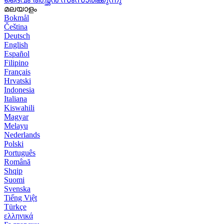
മലയാളം
Bokmål
Čeština
Deutsch
English
Español
Filipino
Français
Hrvatski
Indonesia
Italiana
Kiswahili
Magyar
Melayu
Nederlands
Polski
Português
Română
Shqip
Suomi
Svenska
Tiếng Việt
Türkçe
ελληνικά