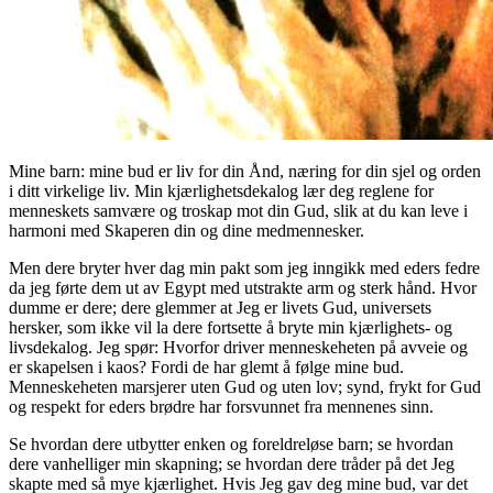
Mine barn: mine bud er liv for din Ånd, næring for din sjel og orden
i ditt virkelige liv. Min kjærlighetsdekalog lær deg reglene for
menneskets samvære og troskap mot din Gud, slik at du kan leve i
harmoni med Skaperen din og dine medmennesker.
Men dere bryter hver dag min pakt som jeg inngikk med eders fedre
da jeg førte dem ut av Egypt med utstrakte arm og sterk hånd. Hvor
dumme er dere; dere glemmer at Jeg er livets Gud, universets
hersker, som ikke vil la dere fortsette å bryte min kjærlighets- og
livsdekalog. Jeg spør: Hvorfor driver menneskeheten på avveie og
er skapelsen i kaos? Fordi de har glemt å følge mine bud.
Menneskeheten marsjerer uten Gud og uten lov; synd, frykt for Gud
og respekt for eders brødre har forsvunnet fra mennenes sinn.
Se hvordan dere utbytter enken og foreldreløse barn; se hvordan
dere vanhelliger min skapning; se hvordan dere tråder på det Jeg
skapte med så mye kjærlighet. Hvis Jeg gav deg mine bud, var det