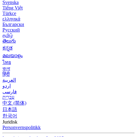
Svenska
Tiếng Việt
Türkçe
ελληνικά
Български
Русский
தமிழ்
తెలుగు
ಕನ್ನಡ
മലയാളം
ไทย
বাংলা
हिंदी
العربية
اردو
فارسی
עִברִית
中文 (简体)
日本語
한국어
Juridisk
Personvernspolitikk