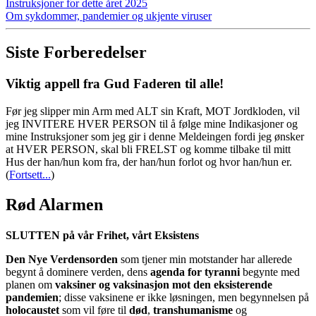
Instruksjoner for dette året 2025
Om sykdommer, pandemier og ukjente viruser
Siste Forberedelser
Viktig appell fra Gud Faderen til alle!
Før jeg slipper min Arm med ALT sin Kraft, MOT Jordkloden, vil
jeg INVITERE HVER PERSON til å følge mine Indikasjoner og
mine Instruksjoner som jeg gir i denne Meldeingen fordi jeg ønsker
at HVER PERSON, skal bli FRELST og komme tilbake til mitt
Hus der han/hun kom fra, der han/hun forlot og hvor han/hun er.
(
Fortsett...
)
Rød Alarmen
SLUTTEN på vår Frihet, vårt Eksistens
Den Nye Verdensorden
som tjener min motstander har allerede
begynt å dominere verden, dens
agenda for tyranni
begynte med
planen om
vaksiner og vaksinasjon mot den eksisterende
pandemien
; disse vaksinene er ikke løsningen, men begynnelsen på
holocaustet
som vil føre til
død
,
transhumanisme
og