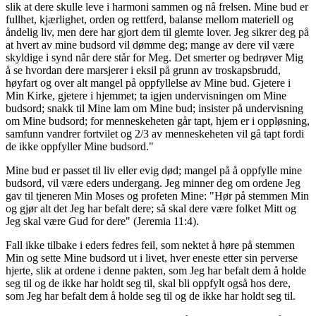
slik at dere skulle leve i harmoni sammen og nå frelsen. Mine bud er
fullhet, kjærlighet, orden og rettferd, balanse mellom materiell og
åndelig liv, men dere har gjort dem til glemte lover. Jeg sikrer deg på
at hvert av mine budsord vil dømme deg; mange av dere vil være
skyldige i synd når dere står for Meg. Det smerter og bedrøver Mig
å se hvordan dere marsjerer i eksil på grunn av troskapsbrudd,
høyfart og over alt mangel på oppfyllelse av Mine bud. Gjetere i
Min Kirke, gjetere i hjemmet; ta igjen undervisningen om Mine
budsord; snakk til Mine lam om Mine bud; insister på undervisning
om Mine budsord; for menneskeheten går tapt, hjem er i oppløsning,
samfunn vandrer fortvilet og 2/3 av menneskeheten vil gå tapt fordi
de ikke oppfyller Mine budsord."
Mine bud er passet til liv eller evig død; mangel på å oppfylle mine
budsord, vil være eders undergang. Jeg minner deg om ordene Jeg
gav til tjeneren Min Moses og profeten Mine: "Hør på stemmen Min
og gjør alt det Jeg har befalt dere; så skal dere være folket Mitt og
Jeg skal være Gud for dere" (Jeremia 11:4).
Fall ikke tilbake i eders fedres feil, som nektet å høre på stemmen
Min og sette Mine budsord ut i livet, hver eneste etter sin perverse
hjerte, slik at ordene i denne pakten, som Jeg har befalt dem å holde
seg til og de ikke har holdt seg til, skal bli oppfylt også hos dere,
som Jeg har befalt dem å holde seg til og de ikke har holdt seg til.