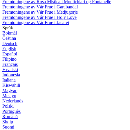
Fremtoningene av Rosa Mistica i Montichiari og Fontanelle
Fremtoningene av Vår Frue i Garabandal
Fremtoningene av Vår Frue i Medjugorje
Fremtoningene av Vår Frue i Holy Love
Fremtoningene av Vår Frue i Jacarei
Språk
Bokmål
Čeština
Deutsch
English
Español
Filipino
Français
Hrvatski
Indonesia
Italiana
Kiswahili
Magyar
Melayu
Nederlands
Polski
Português
Română
Shqip
Suomi