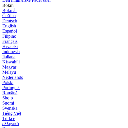
Den himmelske Fader taler
Bokm
Bokmål
Čeština
Deutsch
English
Español
Filipino
Français
Hrvatski
Indonesia
Italiana
Kiswahili
Magyar
Melayu
Nederlands
Polski
Português
Română
Shqip
Suomi
Svenska
Tiếng Việt
Türkçe
ελληνικά