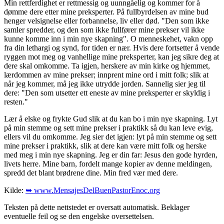
Min rettferdighet er rettmessig og uunngåelig og kommer for å
dømme dere etter mine preksperter. På fullbyrdelsen av mine bud
henger velsignelse eller forbannelse, liv eller død. "Den som ikke
samler spredder, og den som ikke fullfører mine prekser vil ikke
kunne komme inn i min nye skapning". O menneskehet, vakn opp
fra din lethargi og synd, for tiden er nær. Hvis dere fortsetter å vende
ryggen mot meg og vanhellige mine preksperter, kan jeg sikre deg at
dere skal omkomme. Ta igjen, herskere av min kirke og hjemmet,
lærdommen av mine prekser; innprent mine ord i mitt folk; slik at
når jeg kommer, må jeg ikke utrydde jorden. Sannelig sier jeg til
dere: "Den som utsetter ett eneste av mine preksperter er skyldig i
resten."
Lær å elske og frykte Gud slik at du kan bo i min nye skapning. Lyt
på min stemme og sett mine prekser i praktikk så du kan leve evig,
ellers vil du omkomme. Jeg sier det igjen: lyt på min stemme og sett
mine prekser i praktikk, slik at dere kan være mitt folk og herske
med meg i min nye skapning. Jeg er din far: Jesus den gode hyrden,
livets herre. Mine barn, fordelt mange kopier av denne meldingen,
spredd det blant brødrene dine. Min fred vær med dere.
Kilde:
➥ www.MensajesDelBuenPastorEnoc.org
Teksten på dette nettstedet er oversatt automatisk. Beklager
eventuelle feil og se den engelske oversettelsen.