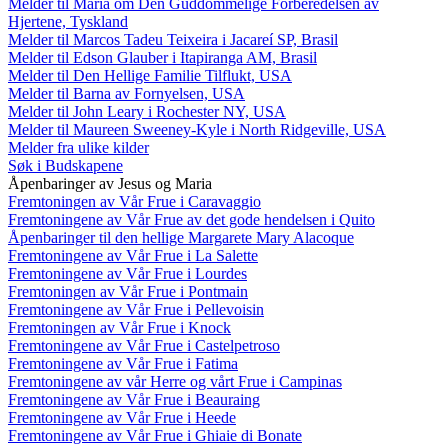
Melder til Maria om Den Guddommelige Forberedelsen av
Hjertene, Tyskland
Melder til Marcos Tadeu Teixeira i Jacareí SP, Brasil
Melder til Edson Glauber i Itapiranga AM, Brasil
Melder til Den Hellige Familie Tilflukt, USA
Melder til Barna av Fornyelsen, USA
Melder til John Leary i Rochester NY, USA
Melder til Maureen Sweeney-Kyle i North Ridgeville, USA
Melder fra ulike kilder
Søk i Budskapene
Åpenbaringer av Jesus og Maria
Fremtoningen av Vår Frue i Caravaggio
Fremtoningene av Vår Frue av det gode hendelsen i Quito
Åpenbaringer til den hellige Margarete Mary Alacoque
Fremtoningene av Vår Frue i La Salette
Fremtoningene av Vår Frue i Lourdes
Fremtoningen av Vår Frue i Pontmain
Fremtoningene av Vår Frue i Pellevoisin
Fremtoningen av Vår Frue i Knock
Fremtoningene av Vår Frue i Castelpetroso
Fremtoningene av Vår Frue i Fatima
Fremtoningene av vår Herre og vårt Frue i Campinas
Fremtoningene av Vår Frue i Beauraing
Fremtoningene av Vår Frue i Heede
Fremtoningene av Vår Frue i Ghiaie di Bonate