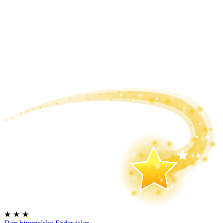
★
★
★