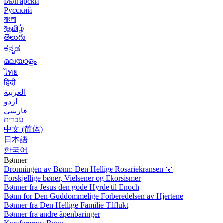
Български
Русский
বাংলা
বதமிழ்
తెలుగు
ಕನ್ನಡ
മലയാളം
ไทย
हिंदी
العربية
اردو
فارسی
עִברִית
中文 (简体)
日本語
한국어
Bønner
Dronningen av Bønn: Den Hellige Rosariekransen
🌹
Forskjellige bøner, Vielsener og Ekorsismer
Bønner fra Jesus den gode Hyrde til Enoch
Bønn for Den Guddommelige Forberedelsen av Hjertene
Bønner fra Den Hellige Familie Tilflukt
Bønner fra andre åpenbaringer
Korsfarerens Bønn