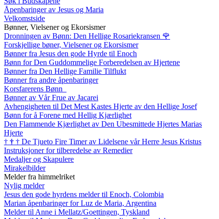
Søk i Budskapene
Åpenbaringer av Jesus og Maria
Velkomstside
Bønner, Vielsener og Ekorsismer
Dronningen av Bønn: Den Hellige Rosariekransen
🌹
Forskjellige bøner, Vielsener og Ekorsismer
Bønner fra Jesus den gode Hyrde til Enoch
Bønn for Den Guddommelige Forberedelsen av Hjertene
Bønner fra Den Hellige Familie Tilflukt
Bønner fra andre åpenbaringer
Korsfarerens Bønn
Bønner av Vår Frue av Jacarei
Avhengigheten til Det Mest Kastes Hjerte av den Hellige Josef
Bønn for å Forene med Hellig Kjærlighet
Den Flammende Kjærlighet av Den Ubesmittede Hjertes Marias
Hjerte
†
†
†
De Tjueto Fire Timer av Lidelsene vår Herre Jesus Kristus
Instruksjoner for tilberedelse av Remedier
Medaljer og Skapulere
Mirakelbilder
Melder fra himmelriket
Nylig melder
Jesus den gode hyrdens melder til Enoch, Colombia
Marian åpenbaringer for Luz de Maria, Argentina
Melder til Anne i Mellatz/Goettingen, Tyskland