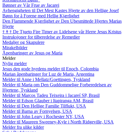
Bønner av Vår Frue av Jacarei
Avhengigheten til Det Mest Kastes Hjerte av den Hellige Josef
Bønn for å Forene med Hellig Kjærlighet
Den Flammende Kjærlighet av Den Ubesmittede Hjertes Marias
Hjerte
†
†
†
De Tjueto Fire Timer av Lidelsene vår Herre Jesus Kristus
Instruksjoner for tilberedelse av Remedier
Medaljer og Skapulere
Mirakelbilder
Åpenbaringer av Jesus og Maria
Melder
Nylig melder
Jesus den gode hyrdens melder til Enoch, Colombia
Marian åpenbaringer for Luz de Maria, Argentina
Melder til Anne i Mellatz/Goettingen, Tyskland
Melder til Maria om Den Guddommelige Forberedelsen av
Hjertene, Tyskland
Melder til Marcos Tadeu Teixeira i Jacareí SP, Brasil
Melder til Edson Glauber i Itapiranga AM, Brasil
Melder til Den Hellige Familie Tilflukt, USA
Melder til Barna av Fornyelsen, USA
Melder til John Leary i Rochester NY, USA
Melder til Maureen Sweeney-Kyle i North Ridgeville, USA
Melder fra ulike kilder