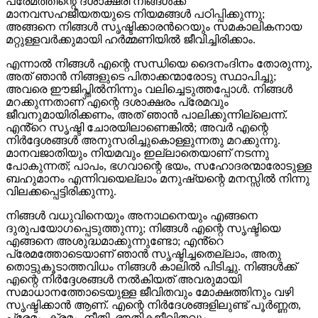
പ്രേമത്തിന്റെ ദശാക്ഷരി നിങ്ങൾക്ക്
മാനവസഹജീയതയുടെ നിയമങ്ങൾ പഠിപ്പിക്കുന്നു;
അങ്ങനെ നിങ്ങൾ സൃഷ്ടിക്കാരൻറെയും സമകാലികനായ
മറ്റുള്ളവർക്കുമായി ഹർമ്മണിയിൽ ജീവിച്ചിരിക്കാം.
എന്നാൽ നിങ്ങള്‍ എന്റെ സന്ധിയെ ദൈനംദിനം തോരുന്നു,
അത് ഞാൻ നിങ്ങളുടെ പിതാക്കന്മാരോടു സ്ഥാപിച്ചു;
അവരെ ഈജിപ്തിൽനിന്നും വലിച്ചെടുത്തപ്പോൾ. നിങ്ങൾ
മറക്കുന്നതാണ് എന്റെ ദശാക്ഷരം പ്രേമവും
ജീവനുമായിരിക്കണം, അത് ഞാൻ പാലിക്കുന്നില്ലെന്ന്.
എൻ്റെ സൃഷ്ടി ചോരയിലാണെങ്കിൽ; അവർ എന്റെ
നിർദ്ദേശങ്ങൾ അനുസരിച്ചുകൊള്ളുന്നതു മറക്കുന്നു.
മാനവജാതിയും നിയമവും ഇല്ലാതെയാണ് നടന്നു
പോകുന്നത്; പാപം, ഭഗവാന്റെ ഭയം, സഹോദരന്മാരോടുള്ള
ബഹുമാനം എന്നിവയെല്ലാം മനുഷ്യന്റെ മനസ്സിൽ നിന്നു
വിലക്കപ്പെട്ടിരിക്കുന്നു.
നിങ്ങൾ വധുവിനെയും അനാഥനെയും എങ്ങനെ
ദുരുപയോഗപ്പെടുത്തുന്നു; നിങ്ങള്‍ എന്റെ സൃഷ്ടിയെ
എങ്ങനെ അശുദ്ധമാക്കുന്നുണ്ടോ; എൻ്റെ
പ്രേമത്തോടെയാണ് ഞാൻ സൃഷ്ടിച്ചതെല്ലാം, അതു
തൊട്ടുകൂടാത്തവിധം നിങ്ങൾ കാലിൽ പിടിച്ചു. നിങ്ങള്‍ക്ക്
എന്റെ നിർദ്ദേശങ്ങൾ നൽകിയത് അവരുമായി
സമാധാനത്തോടെയുള്ള ജീവിതവും മോക്ഷത്തിനും വഴി
സൃഷ്ടിക്കാൻ ആണ്. എന്റെ നിർദേശങ്ങളിലുണ്ട് പൂർണ്ണത,
പ്രേമം, ക്രമം, നീതി, ഭൗതികജീവിതവും