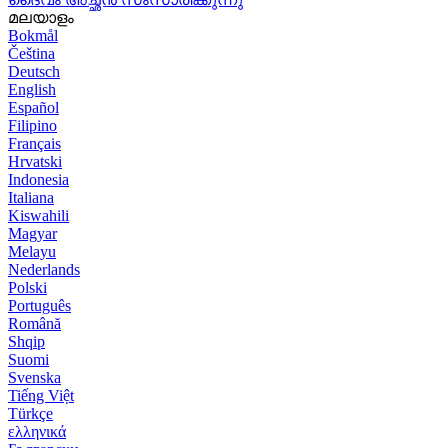
മലയാളം
Bokmål
Čeština
Deutsch
English
Español
Filipino
Français
Hrvatski
Indonesia
Italiana
Kiswahili
Magyar
Melayu
Nederlands
Polski
Português
Română
Shqip
Suomi
Svenska
Tiếng Việt
Türkçe
ελληνικά