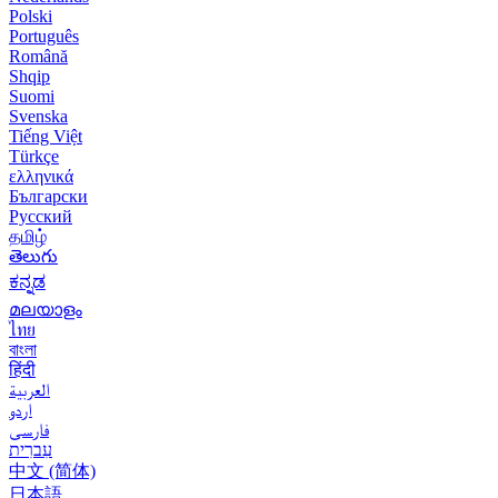
Polski
Português
Română
Shqip
Suomi
Svenska
Tiếng Việt
Türkçe
ελληνικά
Български
Русский
தமிழ்
తెలుగు
ಕನ್ನಡ
മലയാളം
ไทย
বাংলা
हिंदी
العربية
اردو
فارسی
עִברִית
中文 (简体)
日本語