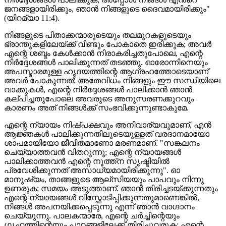
ജനങ്ങളായിരിക്കും, ഞാൻ നിങ്ങളുടെ ദൈവമായിരിക്കും"
(യിറമ്യാ 11:4).
നിങ്ങളുടെ പിതാക്കന്മാരുടെയും തലമുറകളുടെയും
ഭ്രാന്തുകളിലേയ്ക്ക് വീണ്ടും പോകാതെ ഇരിക്കുക; അവർ
എന്റെ ശബ്ദം കേൾക്കാൻ നിരാകരിച്ചതുപോലെ, എന്റെ
നിർദ്ദേശങ്ങൾ പാലിക്കുന്നത് തടഞ്ഞു. ഓരോന്നിനെയും
അപസ്മാരമുള്ള ഹൃദയത്തിന്റെ ആഗ്രഹത്തോടെയാണ്
അവർ പോകുന്നത്; അതേവിധം നിങ്ങളും ഈ സന്ധിയിലെ
വാക്കുകൾ, എന്റെ നിർദ്ദേശങ്ങൾ പാലിക്കാൻ ഞാന്‍
കല്പിച്ചതുപോലെ അവരുടെ അനുസരണക്കുറവും
കാരണം അത് നിങ്ങൾക്ക് സംഭവിക്കുന്നുണ്ടാകുമേ.
എന്റെ ന്യായം നിഷ്പക്ഷവും അനിവാര്യവുമാണ്, എന്‍
ആജ്ഞകൾ പാലിക്കുന്നതിലൂടെയുള്ളത് വരദാനമായോ
ശാപമായിയോ ജീവിതമാണോ മരണമാണ്. "സങ്കലനം
ചെയ്യാത്തവൻ വിതറുന്നു; എന്റെ ന്യായങ്ങൾ
പാലിക്കാത്തവന്‍ എന്റെ നൂത്ത്ന സൃഷ്ടിയിൽ
പ്രവേശിക്കുന്നത് അസാധ്യമായിരിക്കുന്നു". ഓ
മാനുഷ്യം, താങ്ങളുടെ ആല്സിയയും പാപവും നിന്നു
ഉണരുക; സമയം അടുത്താണ്. ഞാൻ തിരിച്ചടയ്ക്കുന്നതും
എന്റെ ന്യായങ്ങൾ വിസ്ഫോടിപ്പിക്കുന്നതുമാണെങ്കിൽ,
നിങ്ങൾ അപനയിക്കപ്പെടുന്നു എന്ന് ഞാന്‍ വാഗ്ദാനം
ചെയ്യുന്നു. പാലകന്മാരേ, എന്റെ ചർച്ചിന്റെയും
ഗൃഹത്തിന്റെയും പാഠങ്ങളിലേക്ക് തിരിച്ചുവരുക; എന്റെ