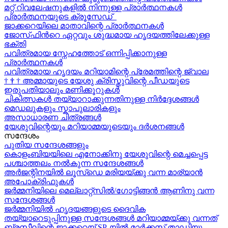
മറ്റ് റിവലേഷനുകളിൽ നിന്നുള്ള പ്രാർത്ഥനകൾ
പ്രാർത്ഥനയുടെ ക്രൂസേഡ്
ജാക്കറെയിലെ മാതാവിന്റെ പ്രാർത്ഥനകൾ
ജോസ്‌ഫിന്‍റെ ഏറ്റവും ശുദ്ധമായ ഹൃദയത്തിലേക്കുള്ള
ഭക്തി
പവിത്രമായ സ്നേഹത്തോട് ഒന്നിപ്പിക്കാനുള്ള
പ്രാർത്ഥനകള്‍
പവിത്രമായ ഹൃദയം മറിയാമിന്റെ പ്രേമത്തിന്റെ ജ്വാല
†
†
†
അമ്മായുടെ യേശു ക്രിസ്തുവിന്റെ പീഡയുടെ
ഇരുപതിയാലും മണിക്കൂറുകള്‍
ചികിത്സകൾ തയ്യാറാക്കുന്നതിനുള്ള നിർദ്ദേശങ്ങൾ
മെഡലുകളും സ്കാപുലാരികളും
അസാധാരണ ചിത്രങ്ങൾ
യേശുവിന്റെയും മറിയാമ്മയുടെയും ദർശനങ്ങൾ
സന്ദേശം
പുതിയ സന്ദേശങ്ങളും
കൊളംബിയയിലെ എനോക്കിനു യേശുവിന്റെ മെച്ചപ്പെട്ട
പശ്ചാത്തലം നൽകുന്ന സന്ദേശങ്ങള്‍
അർജന്റിനയിൽ ലൂസ്ഡെ മരിയയ്ക്കു വന്ന മാര്യാന്‍
അപോക്രിഫുകള്‍
ജർമ്മനിയിലെ മെല്ലാറ്റ്സിൽ/ഗോട്ടിങ്ങൻ ആണിനു വന്ന
സന്ദേശങ്ങൾ
ജർമ്മനിയിൽ ഹൃദയങ്ങളുടെ ദൈവിക
തയ്യാറെടുപ്പിനുള്ള സന്ദേശങ്ങൾ മറിയാമ്മയ്ക്കു വന്നത്
ബ്രസീലിന്റെ ജാക്കറെയ്‍ SP-യിൽ മാർക്കസ് താഡിയു