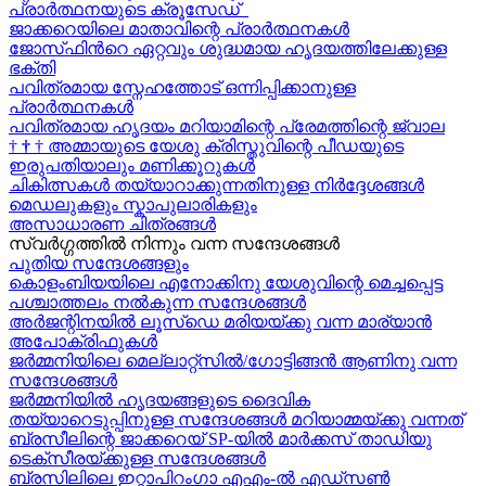
പ്രാർത്ഥനയുടെ ക്രൂസേഡ്
ജാക്കറെയിലെ മാതാവിന്റെ പ്രാർത്ഥനകൾ
ജോസ്‌ഫിന്‍റെ ഏറ്റവും ശുദ്ധമായ ഹൃദയത്തിലേക്കുള്ള
ഭക്തി
പവിത്രമായ സ്നേഹത്തോട് ഒന്നിപ്പിക്കാനുള്ള
പ്രാർത്ഥനകള്‍
പവിത്രമായ ഹൃദയം മറിയാമിന്റെ പ്രേമത്തിന്റെ ജ്വാല
†
†
†
അമ്മായുടെ യേശു ക്രിസ്തുവിന്റെ പീഡയുടെ
ഇരുപതിയാലും മണിക്കൂറുകള്‍
ചികിത്സകൾ തയ്യാറാക്കുന്നതിനുള്ള നിർദ്ദേശങ്ങൾ
മെഡലുകളും സ്കാപുലാരികളും
അസാധാരണ ചിത്രങ്ങൾ
സ്വര്‍ഗ്ഗത്തിൽ നിന്നും വന്ന സന്ദേശങ്ങള്‍
പുതിയ സന്ദേശങ്ങളും
കൊളംബിയയിലെ എനോക്കിനു യേശുവിന്റെ മെച്ചപ്പെട്ട
പശ്ചാത്തലം നൽകുന്ന സന്ദേശങ്ങള്‍
അർജന്റിനയിൽ ലൂസ്ഡെ മരിയയ്ക്കു വന്ന മാര്യാന്‍
അപോക്രിഫുകള്‍
ജർമ്മനിയിലെ മെല്ലാറ്റ്സിൽ/ഗോട്ടിങ്ങൻ ആണിനു വന്ന
സന്ദേശങ്ങൾ
ജർമ്മനിയിൽ ഹൃദയങ്ങളുടെ ദൈവിക
തയ്യാറെടുപ്പിനുള്ള സന്ദേശങ്ങൾ മറിയാമ്മയ്ക്കു വന്നത്
ബ്രസീലിന്റെ ജാക്കറെയ്‍ SP-യിൽ മാർക്കസ് താഡിയു
ടെക്സീരയ്ക്കുള്ള സന്ദേശങ്ങള്‍
ബ്രസിലിലെ ഇറ്റാപിറംഗാ എഎം-ൽ എഡ്സൺ