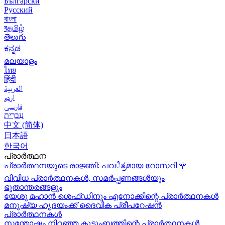
Български
Русский
বাংলা
বதமிழ்
తెలుగు
ಕನ್ನಡ
മലയാളം
ไทย
हिंदी
العربية
اردو
فارسی
עִברִית
中文 (简体)
日本語
한국어
പ്രാർത്ഥന
പ്രാർത്ഥനയുടെ രാജ്ഞി: പവಿತ್ರമായ റോസറി
🌹
വിവിധ പ്രാർത്ഥനകൾ, സമർപ്പണങ്ങൾയും
ഭൂതാന്തരങ്ങളും
യേശു മഹാന്‍ ശെഫ്ഡിനും എനോക്കിന്റെ പ്രാർത്ഥനകള്‍
മനുഷ്യ ഹൃദയംക്ക് ദൈവിക പ്രീപറേഷൻ
പ്രാർത്ഥനകൾ
സന്തോഷം നിറഞ്ഞ കുടുംബത്തിന്റെ പ്രാർത്ഥനകള്‍