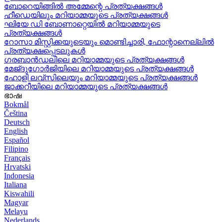
ബോറെയിങ്ങിൽ അമ്മേന്റെ പ്രത്യക്ഷങ്ങൾ
ഹീഡെയിലും മറിയാമ്മയുടെ പ്രത്യക്ഷങ്ങൾ
ഘിയേ ഡി ബോണാറ്റെയിൽ മറിയാമ്മയുടെ
പ്രത്യക്ഷങ്ങൾ
റോസാ മിസ്റ്റിക്കയുടെയും മൊണ്ടിച്ചാരി, ഫോന്റാനെല്ലിൽ
പ്രത്യക്ഷപ്പെടലുകൾ
ഗരബാൻഡലിലെ മറിയാമ്മയുടെ പ്രത്യക്ഷങ്ങൾ
മേജ്ദുഗോർജിയിലെ മറിയാമ്മയുടെ പ്രത്യക്ഷങ്ങൾ
ഹോളി ലവ്‌സിലെയും മറിയാമ്മയുടെ പ്രത്യക്ഷങ്ങൾ
ജാക്കറീയിലെ മറിയാമ്മയുടെ പ്രത്യക്ഷങ്ങൾ
ഭാഷ
Bokmål
Čeština
Deutsch
English
Español
Filipino
Français
Hrvatski
Indonesia
Italiana
Kiswahili
Magyar
Melayu
Nederlands