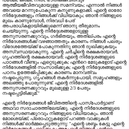
ആത്മീയജീവിതവുമായുള്ള സമന്വയം; എന്നാൽ നിങ്ങൾ
അവയെ മറന്നുപോകുന്ന കനൂണുകളാക്കി. എന്റെ ഓരോ
നിർദ്ദേശങ്ങളും നിങ്ങള്‍ക്ക് വിധിയാകും; ഞാൻ നിങ്ങളുടെ
മുഖം കാണുമ്പോൾ, നിരവധി പേര്
അപരാധികളായിരിക്കുമെന്ന് ഞാനു തീരുമാനം
ചെയ്യുന്നു. എന്റെ നിർദ്ദേശങ്ങളോടുള്ള
അനുസരണക്കുറവും, ഗർഭിതയും, അതില്പരം എന്റെ
നിർദേശങ്ങൾക്ക് വഴങ്ങാത്തതും കാരണം നിങ്ങൾ പലരും
വിദേശത്തേയ്ക്ക് പോകുന്നതിനു ഞാൻ ദുഃഖിക്കുകയും
അസ്വസ്ഥയാകുന്നു. എന്റെ ചർച്ചിന്റെ രക്ഷകരായവർ,
ഗൃഹത്തിന്റെ രക്ഷകരായവർ; എന്റെ നിർദ്ദേശങ്ങളുടെ
പാഠങ്ങൾ വീണ്ടും ഏറ്റെടുക്കുക; എൻറെ മേടുകളോട് എന്റെ
നിർദേശങ്ങളിൽ സംസാരിക്കുക; എന്റെ നിർദ്ദേശങ്ങളുടെ
പഠനം ഉത്തേജിപ്പിക്കുക; കാരണം മാനവത്വം
നഷ്ടപ്പെടുന്നു, ഗൃഹങ്ങൾ തകർന്നുപോയി, സമൂഹങ്ങളും
അലഞ്ഞു പോരുന്നുണ്ട്. എന്റെ നിർദേശങ്ങളിൽ
അനുസരണക്കുറവും മൂലമുള്ള 2/3 പേരും
നഷ്ടപ്പെട്ടിരിക്കുമ്."
എന്റെ നിർദ്ദേശങ്ങൾ ജീവിതത്തിന്റെ പാസ്പോർട്ടാണ്
അഥവാ സദാചാരത്തിലേയ്ക്കു. എന്റെ നിർദേശങ്ങളുടെ
അനുസരണക്കുറവും നിങ്ങളുടെ വിധിയാകും. ഞാൻ
മോശെയ്ക്ക്, പ്രൊഫറ്റുകളോട് പറഞ്ഞ വാക്കുകൾ
നിങ്ങൾക്ക് ഓർമ്മപ്പെടുത്തുന്നു: "എന്റെ ശബ്ദം കേട്ടു എന്റെ
നിർദ്ദേശങ്ങൾ പാലിക്കുക; അപ്പോൾ നിങ്ങള്‍ എൻറെ