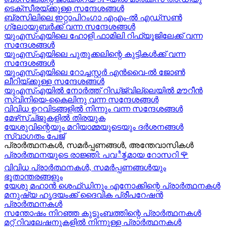
ടെക്സീരയ്ക്കുള്ള സന്ദേശങ്ങള്‍
ബ്രസിലിലെ ഇറ്റാപിറംഗാ എഎം-ൽ എഡ്സൺ
ഗ്ലോയുബർക്ക് വന്ന സന്ദേശങ്ങൾ
യുഎസ്എയിലെ ഹോളി ഫാമിലി റിഫ്യൂജിലേക്ക് വന്ന
സന്ദേശങ്ങൾ
യുഎസ്എയിലെ പുതുക്കലിന്റെ കുട്ടികള്‍ക്ക് വന്ന
സന്ദേശങ്ങള്‍
യുഎസ്എയിലെ റോച്ചസ്റ്റർ എൻവൈ-ൽ ജോൺ
ലീറിയ്ക്കുള്ള സന്ദേശങ്ങൾ
യുഎസ്എയിൽ നോർത്ത് റിഡ്ജ്വില്ലെയിൽ മൗറീൻ
സ്വിനിയെ-കൈലിനു വന്ന സന്ദേശങ്ങള്‍
വിവിധ ഉറവിടങ്ങളിൽ നിന്നും വന്ന സന്ദേശങ്ങൾ
മേഴ്‍സ്ച്ജുകളിൽ തിരയുക
യേശുവിന്റെയും മറിയാമ്മയുടെയും ദർശനങ്ങൾ
സ്വാഗതം പേജ്
പ്രാർത്ഥനകൾ, സമർപ്പണങ്ങൾ, അന്തേവാസികൾ
പ്രാർത്ഥനയുടെ രാജ്ഞി: പവಿತ್ರമായ റോസറി
🌹
വിവിധ പ്രാർത്ഥനകൾ, സമർപ്പണങ്ങൾയും
ഭൂതാന്തരങ്ങളും
യേശു മഹാന്‍ ശെഫ്ഡിനും എനോക്കിന്റെ പ്രാർത്ഥനകള്‍
മനുഷ്യ ഹൃദയംക്ക് ദൈവിക പ്രീപറേഷൻ
പ്രാർത്ഥനകൾ
സന്തോഷം നിറഞ്ഞ കുടുംബത്തിന്റെ പ്രാർത്ഥനകള്‍
മറ്റ് റിവലേഷനുകളിൽ നിന്നുള്ള പ്രാർത്ഥനകൾ