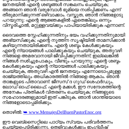
ജനതയിൽ എന്റെ ശബ്ദങ്ങൾ സങ്കലനം ചെയ്യുക;
അങ്ങനെ ഞാൻ വരുമ്പോൾ ഭൂമിയെ നശിപ്പിക്കണം എന്ന്
തീരുമാനിക്കുന്നത് ഒഴിവാക്കാം. വസ്തുത, ഞാന്‍ നിങ്ങളോടു
പറയുന്നു: എന്റെ ആജ്ഞകളിൽ ഏതെങ്കിലും ഒന്നും
വിസ്മരിച്ചാൽ, മറ്റുള്ളവയ്ക്കും പാപിയായിരിക്കുക എന്നാണ്.
ദൈവത്തെ സ്നേഹിക്കുന്നതിനും ഭയം വഹിക്കുന്നതിനുമായി
അഭ്യസിക്കുക; എന്റെ നൂത്ത്‍ന സൃഷ്ടിയിൽ താമസിക്കാൻ
കഴിയുന്നതായിരിക്കണം. എന്റെ ശബ്ദം കേൾക്കുകയും
എന്റെ ന്യായങ്ങൾ പാലിക്കുകയും ചെയ്യുക, അതുവഴി
നിങ്ങളെ അമരവാനായി ജീവിപ്പിക്കുന്നതിന്; ഇല്ലെങ്കിൽ
നിങ്ങൾ നശിച്ചുപോകും. വീണ്ടും പറയുന്നു: എന്റെ ശബ്ദം
കേൾക്കുകയും എന്റെ ന്യായങ്ങൾ പാലിക്കുകയും
ചെയ്യുക, അതുവഴി എന്‍ ജനതയും എന്നോടൊപ്പമുള്ള
രാജ്യത്തിലും അധികാരത്തിൽ നിങ്ങളെ ആകാം. ഞാന്‍
താങ്കളുടെ പിതാവാണ്: ജീസസ് ദ ഗുഡ് ശെഫർഡും,
ലോഡ് ഓഫ് ലൈഫ്. എന്റെ മക്കൾ, ഈ സന്ദേശത്തിന്റെ
അനേകം പ്രതികൾ വിതരണം ചെയ്യുക; നിങ്ങളുടെ
സഹോദരങ്ങളുമായി ഇത് പങ്കിടുക. ഞാന്‍ ശാന്തിയോടെ
നിങ്ങളോടൊപ്പമിരിക്കും.
തൊഴിൽ:
➥ www.MensajesDelBuenPastorEnoc.org
ഈ വെബ്സൈറ്റിലെ പാഠ്യം സ്വയം പരിവർത്തനം
ചെയ്യപ്പെട്ടിരിക്കുന്നു. തെളിവുകൾക്കും ഇംഗ്ലീഷ്