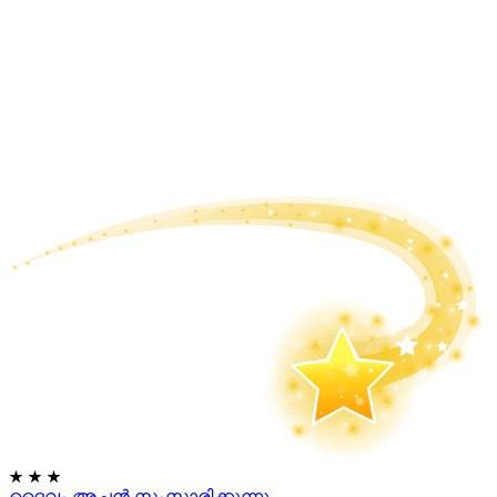
★
★
★
ദൈവം അച്ഛൻ സംസാരിക്കുന്നു