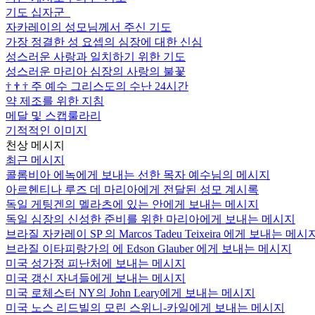
기도 십자군
자카레이의 성모님께서 주신 기도
가장 정결한 성 요셉의 심장에 대한 신심
성스러운 사랑과 일치하기 위한 기도
성스러운 마리아 심장의 사랑의 불꽃
†
†
†
주 예수 그리스도의 수난 24시간
약 제조를 위한 지침
메달 및 스캡룰라리
기적적인 이미지
천상 메시지
최근 메시지
콜롬비아 에녹에게 보내는 선한 목자 예수님의 메시지
아르헨티나 루즈 데 마리아에게 전달된 성모 계시록
독일 게팅겐의 멜라츠에 있는 안에게 보내는 메시지
독일 심장의 신성한 준비를 위한 마리아에게 보내는 메시지
브라질 자카레이 SP 의 Marcos Tadeu Teixeira 에게 보내는 메시
브라질 이타피랑가의 에 Edson Glauber 에게 보내는 메시지
미국 성가정 피난처에 보내는 메시지
미국 갱신 자녀들에게 보내는 메시지
미국 로체스터 NY의 John Leary에게 보내는 메시지
미국 노스 리드빌의 모린 스위니-카일에게 보내는 메시지