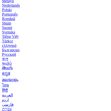
Melayu
Nederlands
Polski
Português
Română
Shqip
Suomi
Svenska
Tiếng Việt
Türkçe
ελληνικά
Български
Русский
বাংলা
বதமிழ்
తెలుగు
ಕನ್ನಡ
മലയാളം
ไทย
हिंदी
العربية
اردو
فارسی
עִברִית