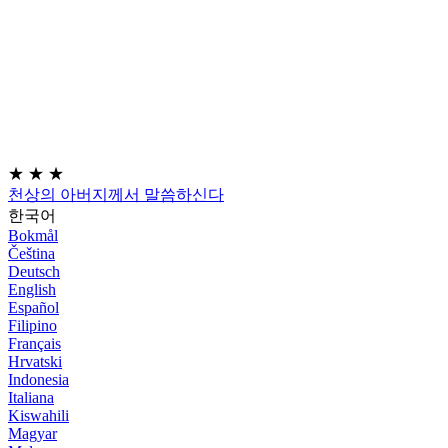
★
★
★
천상의 아버지께서 말씀하신다
한국어
Bokmål
Čeština
Deutsch
English
Español
Filipino
Français
Hrvatski
Indonesia
Italiana
Kiswahili
Magyar