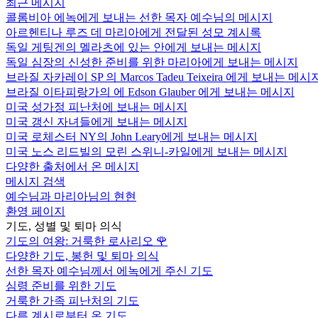
최근 메시지
콜롬비아 에녹에게 보내는 선한 목자 예수님의 메시지
아르헨티나 루즈 데 마리아에게 전달된 성모 계시록
독일 게팅겐의 멜라츠에 있는 안에게 보내는 메시지
독일 심장의 신성한 준비를 위한 마리아에게 보내는 메시지
브라질 자카레이 SP 의 Marcos Tadeu Teixeira 에게 보내는 메시
브라질 이타피랑가의 에 Edson Glauber 에게 보내는 메시지
미국 성가정 피난처에 보내는 메시지
미국 갱신 자녀들에게 보내는 메시지
미국 로체스터 NY의 John Leary에게 보내는 메시지
미국 노스 리드빌의 모린 스위니-카일에게 보내는 메시지
다양한 출처에서 온 메시지
메시지 검색
예수님과 마리아님의 현현
환영 페이지
기도, 성별 및 퇴마 의식
기도의 여왕: 거룩한 로사리오
🌹
다양한 기도, 봉헌 및 퇴마 의식
선한 목자 예수님께서 에녹에게 주신 기도
심령 준비를 위한 기도
거룩한 가족 피난처의 기도
다른 계시로부터 온 기도