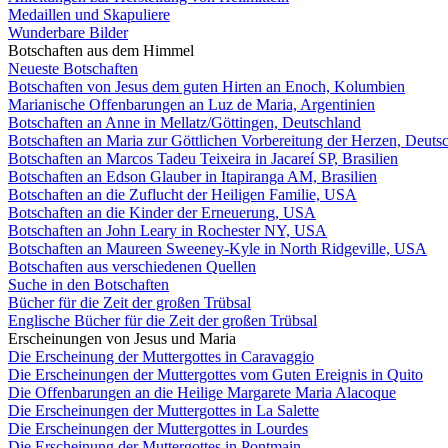
Medaillen und Skapuliere
Wunderbare Bilder
Botschaften aus dem Himmel
Neueste Botschaften
Botschaften von Jesus dem guten Hirten an Enoch, Kolumbien
Marianische Offenbarungen an Luz de Maria, Argentinien
Botschaften an Anne in Mellatz/Göttingen, Deutschland
Botschaften an Maria zur Göttlichen Vorbereitung der Herzen, Deuts
Botschaften an Marcos Tadeu Teixeira in Jacareí SP, Brasilien
Botschaften an Edson Glauber in Itapiranga AM, Brasilien
Botschaften an die Zuflucht der Heiligen Familie, USA
Botschaften an die Kinder der Erneuerung, USA
Botschaften an John Leary in Rochester NY, USA
Botschaften an Maureen Sweeney-Kyle in North Ridgeville, USA
Botschaften aus verschiedenen Quellen
Suche in den Botschaften
Bücher für die Zeit der großen Trübsal
Englische Bücher für die Zeit der großen Trübsal
Erscheinungen von Jesus und Maria
Die Erscheinung der Muttergottes in Caravaggio
Die Erscheinungen der Muttergottes vom Guten Ereignis in Quito
Die Offenbarungen an die Heilige Margarete Maria Alacoque
Die Erscheinungen der Muttergottes in La Salette
Die Erscheinungen der Muttergottes in Lourdes
Die Erscheinung der Muttergottes in Pontmain