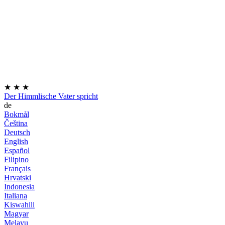
★
★
★
Der Himmlische Vater spricht
de
Bokmål
Čeština
Deutsch
English
Español
Filipino
Français
Hrvatski
Indonesia
Italiana
Kiswahili
Magyar
Melayu