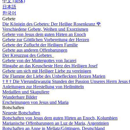
中文 (简体)
日本語
한국어
Gebete
Die Königin des Gebetes: Der Heilige Rosenkranz
🌹
Verschiedene Gebete, Weihen und Exorzismen
Gebete von Jesus dem guten Hirten an Enoch
Gebete zur Göttlichen Vorbereitung der Herzen
Gebete der Zuflucht der Heiligen Familie
Gebete aus anderen Offenbarungen
Der Kreuzzug des Gebetes
Gebete von der Muttergottes von Jacarei
Hingabe an das Keuscheste Herz des Heiligen Josef
Gebete um sich mit Heiliger Liebe zu vereinigen
Die Flamme der Liebe des Unbefleckten Herzen Marien
†
†
†
Die Vierundzwanzig Stunden der Passion Unseres Herrn Jesus 
Anleitungen zur Herstellung von Heilmitteln
Medaillen und Skapuliere
Wunderbare Bilder
Erscheinungen von Jesus und Maria
Botschaften
Neueste Botschaften
Botschaften von Jesus dem guten Hirten an Enoch, Kolumbien
Marianische Offenbarungen an Luz de Maria, Argentinien
Botschaften an Anne in Mellatz/Göttingen, Deutschland