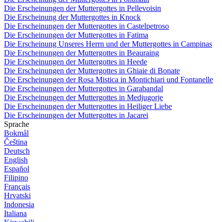
Die Erscheinungen der Muttergottes in Pellevoisin
Die Erscheinung der Muttergottes in Knock
Die Erscheinungen der Muttergottes in Castelpetroso
Die Erscheinungen der Muttergottes in Fatima
Die Erscheinung Unseres Herrn und der Muttergottes in Campinas
Die Erscheinungen der Muttergottes in Beauraing
Die Erscheinungen der Muttergottes in Heede
Die Erscheinungen der Muttergottes in Ghiaie di Bonate
Die Erscheinungen der Rosa Mistica in Montichiari und Fontanelle
Die Erscheinungen der Muttergottes in Garabandal
Die Erscheinungen der Muttergottes in Medjugorje
Die Erscheinungen der Muttergottes in Heiliger Liebe
Die Erscheinungen der Muttergottes in Jacarei
Sprache
Bokmål
Čeština
Deutsch
English
Español
Filipino
Français
Hrvatski
Indonesia
Italiana