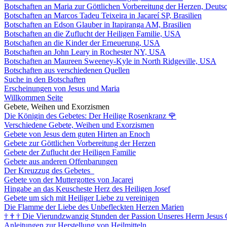
Botschaften an Maria zur Göttlichen Vorbereitung der Herzen, Deuts
Botschaften an Marcos Tadeu Teixeira in Jacareí SP, Brasilien
Botschaften an Edson Glauber in Itapiranga AM, Brasilien
Botschaften an die Zuflucht der Heiligen Familie, USA
Botschaften an die Kinder der Erneuerung, USA
Botschaften an John Leary in Rochester NY, USA
Botschaften an Maureen Sweeney-Kyle in North Ridgeville, USA
Botschaften aus verschiedenen Quellen
Suche in den Botschaften
Erscheinungen von Jesus und Maria
Willkommen Seite
Gebete, Weihen und Exorzismen
Die Königin des Gebetes: Der Heilige Rosenkranz
🌹
Verschiedene Gebete, Weihen und Exorzismen
Gebete von Jesus dem guten Hirten an Enoch
Gebete zur Göttlichen Vorbereitung der Herzen
Gebete der Zuflucht der Heiligen Familie
Gebete aus anderen Offenbarungen
Der Kreuzzug des Gebetes
Gebete von der Muttergottes von Jacarei
Hingabe an das Keuscheste Herz des Heiligen Josef
Gebete um sich mit Heiliger Liebe zu vereinigen
Die Flamme der Liebe des Unbefleckten Herzen Marien
†
†
†
Die Vierundzwanzig Stunden der Passion Unseres Herrn Jesus 
Anleitungen zur Herstellung von Heilmitteln