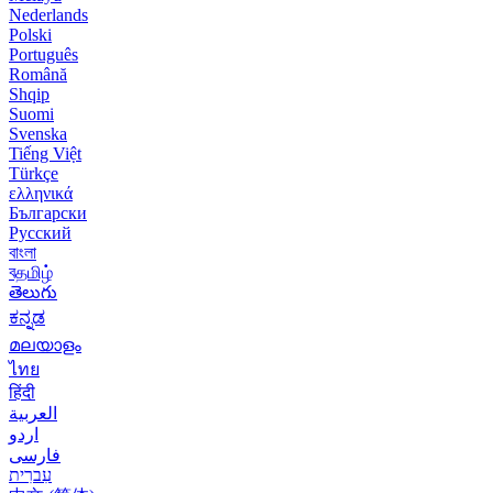
Nederlands
Polski
Português
Română
Shqip
Suomi
Svenska
Tiếng Việt
Türkçe
ελληνικά
Български
Русский
বাংলা
বதமிழ்
తెలుగు
ಕನ್ನಡ
മലയാളം
ไทย
हिंदी
العربية
اردو
فارسی
עִברִית