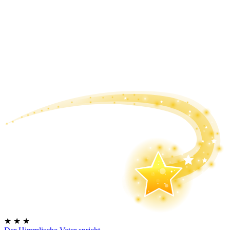
★
★
★