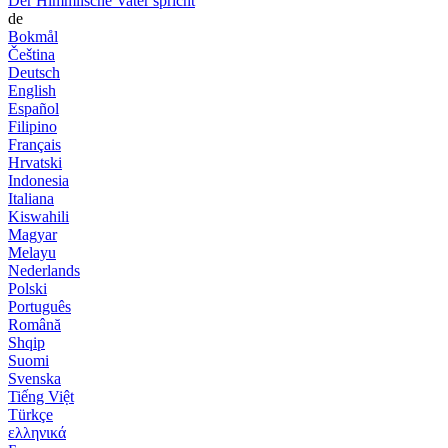
Der Himmlische Vater spricht
de
Bokmål
Čeština
Deutsch
English
Español
Filipino
Français
Hrvatski
Indonesia
Italiana
Kiswahili
Magyar
Melayu
Nederlands
Polski
Português
Română
Shqip
Suomi
Svenska
Tiếng Việt
Türkçe
ελληνικά