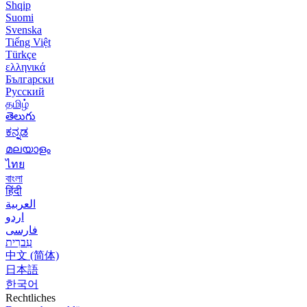
Shqip
Suomi
Svenska
Tiếng Việt
Türkçe
ελληνικά
Български
Русский
தமிழ்
తెలుగు
ಕನ್ನಡ
മലയാളം
ไทย
বাংলা
हिंदी
العربية
اردو
فارسی
עִברִית
中文 (简体)
日本語
한국어
Rechtliches