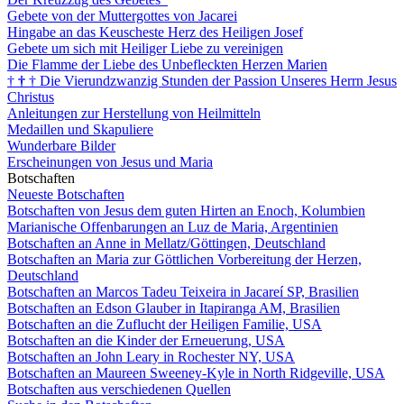
Gebete von der Muttergottes von Jacarei
Hingabe an das Keuscheste Herz des Heiligen Josef
Gebete um sich mit Heiliger Liebe zu vereinigen
Die Flamme der Liebe des Unbefleckten Herzen Marien
†
†
†
Die Vierundzwanzig Stunden der Passion Unseres Herrn Jesus
Christus
Anleitungen zur Herstellung von Heilmitteln
Medaillen und Skapuliere
Wunderbare Bilder
Erscheinungen von Jesus und Maria
Botschaften
Neueste Botschaften
Botschaften von Jesus dem guten Hirten an Enoch, Kolumbien
Marianische Offenbarungen an Luz de Maria, Argentinien
Botschaften an Anne in Mellatz/Göttingen, Deutschland
Botschaften an Maria zur Göttlichen Vorbereitung der Herzen,
Deutschland
Botschaften an Marcos Tadeu Teixeira in Jacareí SP, Brasilien
Botschaften an Edson Glauber in Itapiranga AM, Brasilien
Botschaften an die Zuflucht der Heiligen Familie, USA
Botschaften an die Kinder der Erneuerung, USA
Botschaften an John Leary in Rochester NY, USA
Botschaften an Maureen Sweeney-Kyle in North Ridgeville, USA
Botschaften aus verschiedenen Quellen