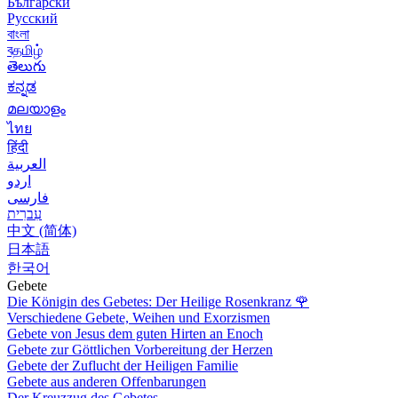
Български
Русский
বাংলা
বதமிழ்
తెలుగు
ಕನ್ನಡ
മലയാളം
ไทย
हिंदी
العربية
اردو
فارسی
עִברִית
中文 (简体)
日本語
한국어
Gebete
Die Königin des Gebetes: Der Heilige Rosenkranz
🌹
Verschiedene Gebete, Weihen und Exorzismen
Gebete von Jesus dem guten Hirten an Enoch
Gebete zur Göttlichen Vorbereitung der Herzen
Gebete der Zuflucht der Heiligen Familie
Gebete aus anderen Offenbarungen
Der Kreuzzug des Gebetes