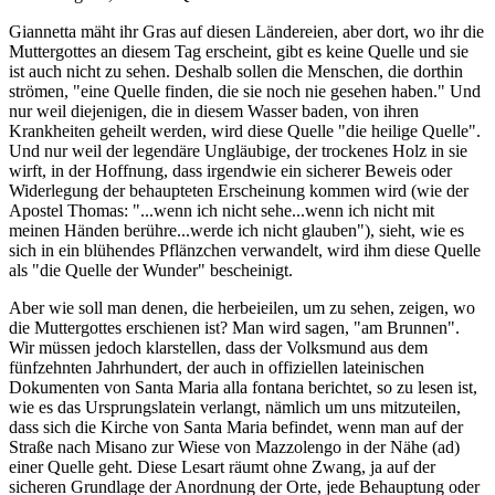
Giannetta mäht ihr Gras auf diesen Ländereien, aber dort, wo ihr die
Muttergottes an diesem Tag erscheint, gibt es keine Quelle und sie
ist auch nicht zu sehen. Deshalb sollen die Menschen, die dorthin
strömen, "eine Quelle finden, die sie noch nie gesehen haben." Und
nur weil diejenigen, die in diesem Wasser baden, von ihren
Krankheiten geheilt werden, wird diese Quelle "die heilige Quelle".
Und nur weil der legendäre Ungläubige, der trockenes Holz in sie
wirft, in der Hoffnung, dass irgendwie ein sicherer Beweis oder
Widerlegung der behaupteten Erscheinung kommen wird (wie der
Apostel Thomas: "...wenn ich nicht sehe...wenn ich nicht mit
meinen Händen berühre...werde ich nicht glauben"), sieht, wie es
sich in ein blühendes Pflänzchen verwandelt, wird ihm diese Quelle
als "die Quelle der Wunder" bescheinigt.
Aber wie soll man denen, die herbeieilen, um zu sehen, zeigen, wo
die Muttergottes erschienen ist? Man wird sagen, "am Brunnen".
Wir müssen jedoch klarstellen, dass der Volksmund aus dem
fünfzehnten Jahrhundert, der auch in offiziellen lateinischen
Dokumenten von Santa Maria alla fontana berichtet, so zu lesen ist,
wie es das Ursprungslatein verlangt, nämlich um uns mitzuteilen,
dass sich die Kirche von Santa Maria befindet, wenn man auf der
Straße nach Misano zur Wiese von Mazzolengo in der Nähe (ad)
einer Quelle geht. Diese Lesart räumt ohne Zwang, ja auf der
sicheren Grundlage der Anordnung der Orte, jede Behauptung oder