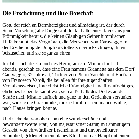
Die Erscheinung und ihre Botschaft
Gott, der reich an Barmherzigkeit und allmächtig ist, der durch
Seine Vorsehung alle Dinge sanft lenkt, hatte eines Tages aus jener
Frömmigkeit heraus, die keinen Gläubigen Seiner himmlischen
Hilfe beraubt, das Vergnügen, die Menschen von Caravaggio mit
der Erscheinung der Jungfrau Gottes zu berücksichtigen, ihnen
beizustehen und sie sogar zu ehren.
Im Jahr nach der Geburt des Herrn, am 26. Mai um fünf Uhr
abends, geschah es, dass eine Frau namens Giannetta aus dem Dorf
Caravaggio, 32 Jahre alt, Tochter von Pietro Vacchie und Ehefrau
von Francesco Varoli, die bei allen für ihre tugendhaften
Verhaltensweisen, ihre christliche Frömmigkeit und ihr aufrichtiges,
ehrliches Leben bekannt war, sich außerhalb des Dorfes an der
Straße nach Misano aufhielt und ganz in den Gedanken versunken
war, wie sie die Grasbündel, die sie für ihre Tiere mähen wollte,
nach Hause bringen könnte.
Und siehe da, von oben kam eine wunderschöne und
bewundernswerte Frau, von majestätischer Statur, mit anmutigem
Gesicht, von ehrwürdiger Erscheinung und unvorstellbarer
Schönheit, gekleidet in ein blaues Kleid und das Haupt mit einem