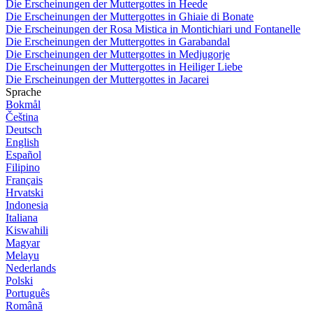
Die Erscheinungen der Muttergottes in Heede
Die Erscheinungen der Muttergottes in Ghiaie di Bonate
Die Erscheinungen der Rosa Mistica in Montichiari und Fontanelle
Die Erscheinungen der Muttergottes in Garabandal
Die Erscheinungen der Muttergottes in Medjugorje
Die Erscheinungen der Muttergottes in Heiliger Liebe
Die Erscheinungen der Muttergottes in Jacarei
Sprache
Bokmål
Čeština
Deutsch
English
Español
Filipino
Français
Hrvatski
Indonesia
Italiana
Kiswahili
Magyar
Melayu
Nederlands
Polski
Português
Română