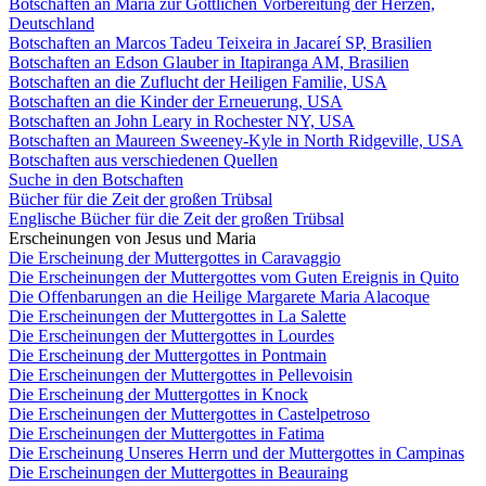
Botschaften an Maria zur Göttlichen Vorbereitung der Herzen,
Deutschland
Botschaften an Marcos Tadeu Teixeira in Jacareí SP, Brasilien
Botschaften an Edson Glauber in Itapiranga AM, Brasilien
Botschaften an die Zuflucht der Heiligen Familie, USA
Botschaften an die Kinder der Erneuerung, USA
Botschaften an John Leary in Rochester NY, USA
Botschaften an Maureen Sweeney-Kyle in North Ridgeville, USA
Botschaften aus verschiedenen Quellen
Suche in den Botschaften
Bücher für die Zeit der großen Trübsal
Englische Bücher für die Zeit der großen Trübsal
Erscheinungen von Jesus und Maria
Die Erscheinung der Muttergottes in Caravaggio
Die Erscheinungen der Muttergottes vom Guten Ereignis in Quito
Die Offenbarungen an die Heilige Margarete Maria Alacoque
Die Erscheinungen der Muttergottes in La Salette
Die Erscheinungen der Muttergottes in Lourdes
Die Erscheinung der Muttergottes in Pontmain
Die Erscheinungen der Muttergottes in Pellevoisin
Die Erscheinung der Muttergottes in Knock
Die Erscheinungen der Muttergottes in Castelpetroso
Die Erscheinungen der Muttergottes in Fatima
Die Erscheinung Unseres Herrn und der Muttergottes in Campinas
Die Erscheinungen der Muttergottes in Beauraing