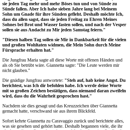
sie jeden Tag mehr und mehr Böses tun und von Sünde zu
Sünde fallen. Aber Ich habe sieben Jahre lang bei Meinem
Sohn um Gnade für ihre Sünden gefleht.
Deshalb möchte Ich,
dass du allen sagst, dass sie jeden Freitag zu Ehren Meines
Sohnes bei Brot und Wasser fasten sollen, und nach der Vesper
sollen sie aus Andacht zu Mir jeden Samstag feiern."
"Diesen halben Tag sollen sie Mir in Dankbarkeit für die vielen
und großen Wohltaten widmen, die Mein Sohn durch Meine
Fürsprache erhalten hat."
Die Jungfrau Maria sagte all diese Worte mit offenen Händen und
als ob Sie betrübt wäre. Giannetta sagte: "Die Leute werden mir
nicht glauben."
Die gnädige Jungfrau antwortete:
"Steh auf, hab keine Angst. Du
berichtest, was Ich dir befohlen habe. Ich werde deine Worte
mit so großen Zeichen bestätigen, dass niemand daran zweifeln
wird, dass du die Wahrheit gesprochen hast."
Nachdem sie dies gesagt und das Kreuzzeichen über Giannetta
gemacht hatte, verschwand sie aus ihrem Blickfeld.
Sofort kehrte Giannetta zu Caravaggio zurück und berichtete alles,
was sie gesehen und gehört hatte. Deshalb begannen viele, die ihr