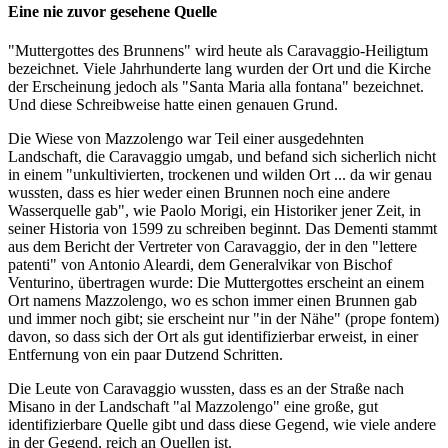
Eine nie zuvor gesehene Quelle
"Muttergottes des Brunnens" wird heute als Caravaggio-Heiligtum
bezeichnet. Viele Jahrhunderte lang wurden der Ort und die Kirche
der Erscheinung jedoch als "Santa Maria alla fontana" bezeichnet.
Und diese Schreibweise hatte einen genauen Grund.
Die Wiese von Mazzolengo war Teil einer ausgedehnten
Landschaft, die Caravaggio umgab, und befand sich sicherlich nicht
in einem "unkultivierten, trockenen und wilden Ort ... da wir genau
wussten, dass es hier weder einen Brunnen noch eine andere
Wasserquelle gab", wie Paolo Morigi, ein Historiker jener Zeit, in
seiner Historia von 1599 zu schreiben beginnt. Das Dementi stammt
aus dem Bericht der Vertreter von Caravaggio, der in den "lettere
patenti" von Antonio Aleardi, dem Generalvikar von Bischof
Venturino, übertragen wurde: Die Muttergottes erscheint an einem
Ort namens Mazzolengo, wo es schon immer einen Brunnen gab
und immer noch gibt; sie erscheint nur "in der Nähe" (prope fontem)
davon, so dass sich der Ort als gut identifizierbar erweist, in einer
Entfernung von ein paar Dutzend Schritten.
Die Leute von Caravaggio wussten, dass es an der Straße nach
Misano in der Landschaft "al Mazzolengo" eine große, gut
identifizierbare Quelle gibt und dass diese Gegend, wie viele andere
in der Gegend, reich an Quellen ist.