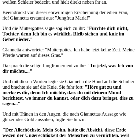
weißen Schleier bedeckt, und hielt direkt neben ihr an.
Beeindruckt von dieser ehrwürdigen Erscheinung der edlen Frau,
rief Giannetta erstaunt aus: "Jungfrau Maria!"
Und die Muttergottes sagte sogleich zu ihr:
"Fürchte dich nicht,
Tochter, denn Ich bin es wirklich. Bleib stehen und knie im
Gebet nieder."
Giannetta antwortete: "Muttergottes, Ich habe jetzt keine Zeit. Meine
Pferde warten auf dieses Gras."
Da sprach die selige Jungfrau erneut zu ihr:
"Tu jetzt, was Ich von
dir möchte...."
Und mit diesen Worten legte sie Giannetta die Hand auf die Schulter
und brachte sie auf die Knie. Sie fuhr fort:
"Höre gut zu und
merke es dir, denn Ich möchte, dass du mit deinem Mund
berichtest, wo immer du kannst, oder dich dazu bringst, dies zu
sagen..."
Und mit Tränen in den Augen, die nach Giannettas Aussage wie
glitzerndes Gold aussahen, fügte Sie hinzu:
"Der Allerhöchste, Mein Sohn, hatte die Absicht, diese Erde
wegen der Ungerechtigkeit der Menschen zu vernichten, weil