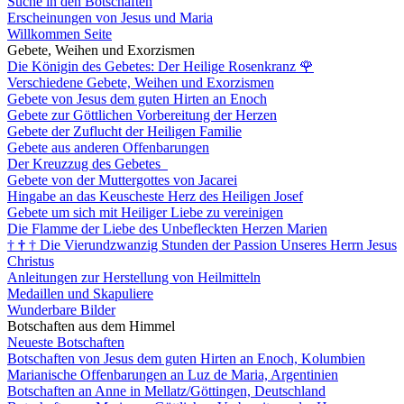
Suche in den Botschaften
Erscheinungen von Jesus und Maria
Willkommen Seite
Gebete, Weihen und Exorzismen
Die Königin des Gebetes: Der Heilige Rosenkranz
🌹
Verschiedene Gebete, Weihen und Exorzismen
Gebete von Jesus dem guten Hirten an Enoch
Gebete zur Göttlichen Vorbereitung der Herzen
Gebete der Zuflucht der Heiligen Familie
Gebete aus anderen Offenbarungen
Der Kreuzzug des Gebetes
Gebete von der Muttergottes von Jacarei
Hingabe an das Keuscheste Herz des Heiligen Josef
Gebete um sich mit Heiliger Liebe zu vereinigen
Die Flamme der Liebe des Unbefleckten Herzen Marien
†
†
†
Die Vierundzwanzig Stunden der Passion Unseres Herrn Jesus
Christus
Anleitungen zur Herstellung von Heilmitteln
Medaillen und Skapuliere
Wunderbare Bilder
Botschaften aus dem Himmel
Neueste Botschaften
Botschaften von Jesus dem guten Hirten an Enoch, Kolumbien
Marianische Offenbarungen an Luz de Maria, Argentinien
Botschaften an Anne in Mellatz/Göttingen, Deutschland