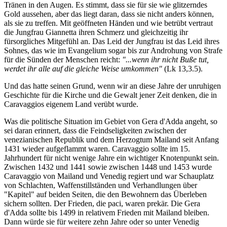
Tränen in den Augen. Es stimmt, dass sie für sie wie glitzerndes
Gold aussehen, aber das liegt daran, dass sie nicht anders können,
als sie zu treffen. Mit geöffneten Händen und wie betrübt vertraut
die Jungfrau Giannetta ihren Schmerz und gleichzeitig ihr
fürsorgliches Mitgefühl an. Das Leid der Jungfrau ist das Leid ihres
Sohnes, das wie im Evangelium sogar bis zur Androhung von Strafe
für die Sünden der Menschen reicht:
"...wenn ihr nicht Buße tut,
werdet ihr alle auf die gleiche Weise umkommen"
(Lk 13,3.5).
Und das hatte seinen Grund, wenn wir an diese Jahre der unruhigen
Geschichte für die Kirche und die Gewalt jener Zeit denken, die in
Caravaggios eigenem Land verübt wurde.
Was die politische Situation im Gebiet von Gera d'Adda angeht, so
sei daran erinnert, dass die Feindseligkeiten zwischen der
venezianischen Republik und dem Herzogtum Mailand seit Anfang
1431 wieder aufgeflammt waren. Caravaggio sollte im 15.
Jahrhundert für nicht wenige Jahre ein wichtiger Knotenpunkt sein.
Zwischen 1432 und 1441 sowie zwischen 1448 und 1453 wurde
Caravaggio von Mailand und Venedig regiert und war Schauplatz
von Schlachten, Waffenstillständen und Verhandlungen über
"Kapitel" auf beiden Seiten, die den Bewohnern das Überleben
sichern sollten. Der Frieden, die paci, waren prekär. Die Gera
d'Adda sollte bis 1499 in relativem Frieden mit Mailand bleiben.
Dann würde sie für weitere zehn Jahre oder so unter Venedig