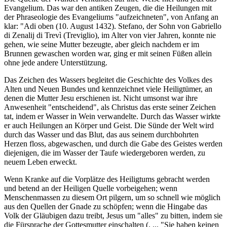
Evangelium. Das war den antiken Zeugen, die die Heilungen mit
der Phraseologie des Evangeliums "aufzeichneten", von Anfang an
klar: "Adi oben (10. August 1432). Stefano, der Sohn von Gabriello
di Zenalij di Trevì (Treviglio), im Alter von vier Jahren, konnte nie
gehen, wie seine Mutter bezeugte, aber gleich nachdem er im
Brunnen gewaschen worden war, ging er mit seinen Füßen allein
ohne jede andere Unterstützung.
Das Zeichen des Wassers begleitet die Geschichte des Volkes des
Alten und Neuen Bundes und kennzeichnet viele Heiligtümer, an
denen die Mutter Jesu erschienen ist. Nicht umsonst war ihre
Anwesenheit "entscheidend", als Christus das erste seiner Zeichen
tat, indem er Wasser in Wein verwandelte. Durch das Wasser wirkte
er auch Heilungen an Körper und Geist. Die Sünde der Welt wird
durch das Wasser und das Blut, das aus seinem durchbohrten
Herzen floss, abgewaschen, und durch die Gabe des Geistes werden
diejenigen, die im Wasser der Taufe wiedergeboren werden, zu
neuem Leben erweckt.
Wenn Kranke auf die Vorplätze des Heiligtums gebracht werden
und betend an der Heiligen Quelle vorbeigehen; wenn
Menschenmassen zu diesem Ort pilgern, um so schnell wie möglich
aus den Quellen der Gnade zu schöpfen; wenn die Hingabe das
Volk der Gläubigen dazu treibt, Jesus um "alles" zu bitten, indem sie
die Fürsprache der Gottesmutter einschalten (. ... "Sie haben keinen