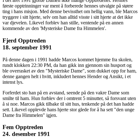
I det året 1991 gjorde Damen ikke mange Opptredener. Hennes
første opptrinninger var ment å forberede hennes utvalgte på større
ting i hans misjon. Med denne bevissthet om hellig vann, ble Marcos
tryggere i sitt hjerte, selv om han alltid visste i sitt hjerte at det ikke
var djevelen. Likevel forblev han stille, ventende på en annen
kommende av den 'Mysteriske Dame fra Himmelen'.
Fjerd Opptreden
18. september 1991
På denne dagen i 1991 hadde Marcos kommet hjemme fra skolen,
rundt klokken 22:30 PM, da han gikk inn gjennom sin husport og
ble overrasket av den "Mysteriske Dame", som dukket opp for ham,
denne gangen helt i hvitt, inkludert hennes Hender og Ansikt, i et
intenst lys.
Forferdet sto han på en avstand, seende på den vakre Dame som
smilte til ham. Hun forblev der i omtrent 5 minutter, så forsvant uten
å si noe. Marcos gikk tilbake til sitt hus, tenkende på det han hadde
sett. Likevel opplevde hans hjerte stor glede for å ha sett "den unge
Dame fra Himmelen" igjen.
Fem Opptreden
24. desember 1991