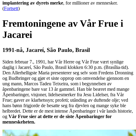
implantering av dyrets merke
, for millioner av mennesker.
(
Fortsett
)
Fremtoningene av Vår Frue i
Jacarei
1991-nå, Jacareí, São Paulo, Brasil
Siden februar 7., 1991, har Vår Herre og Vår Frue vært synlige
daglig i Jacareí, São Paulo, Brasil klokken 6:30 p.m. (Brasília-tid).
Den Allerhelligste Maria presenterer seg selv som Fredens Dronning
og Budbringer og gjør et siste opprop om omvendelse gjennom en
ung mann, Marcos Tadeu Teixeira, som i begynnelsen av
åpenbaringene bare var 13 år gammel. Han ble beæret med mange
Åpenbaringer, visjoner, lidelsesmerker fra Jesu Lidelser, fra Vår
Frue; gaver av klarhetssyn; profeti; utånding av duftende olje; ved
hans bønn frigjorde de besatte seg fra djevlen og mange syke ble
helbredet. Dette er de mest intense Åpenbaringer i vår lands historie,
og
Vår Frue sier at dette er de siste Åpenbaringer for
menneskeheten.