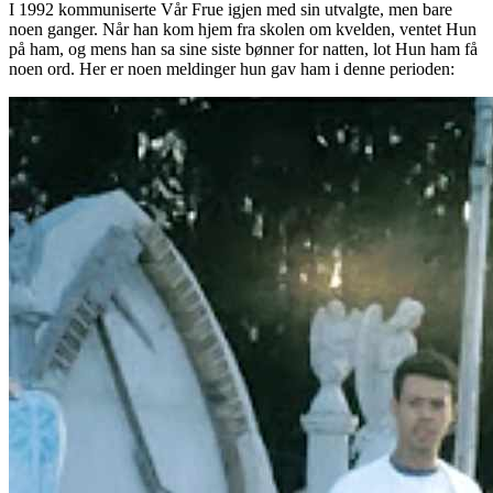
I 1992 kommuniserte Vår Frue igjen med sin utvalgte, men bare
noen ganger. Når han kom hjem fra skolen om kvelden, ventet Hun
på ham, og mens han sa sine siste bønner for natten, lot Hun ham få
noen ord. Her er noen meldinger hun gav ham i denne perioden: