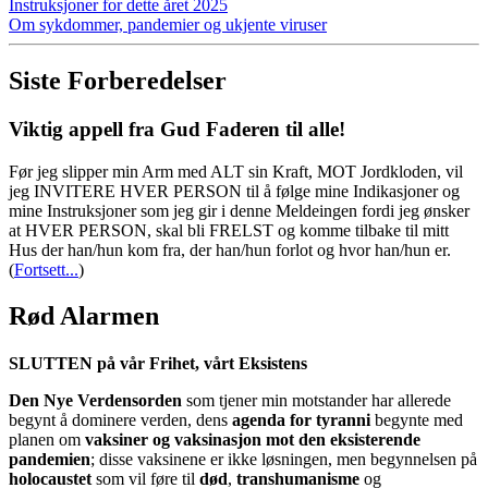
Instruksjoner for dette året 2025
Om sykdommer, pandemier og ukjente viruser
Siste Forberedelser
Viktig appell fra Gud Faderen til alle!
Før jeg slipper min Arm med ALT sin Kraft, MOT Jordkloden, vil
jeg INVITERE HVER PERSON til å følge mine Indikasjoner og
mine Instruksjoner som jeg gir i denne Meldeingen fordi jeg ønsker
at HVER PERSON, skal bli FRELST og komme tilbake til mitt
Hus der han/hun kom fra, der han/hun forlot og hvor han/hun er.
(
Fortsett...
)
Rød Alarmen
SLUTTEN på vår Frihet, vårt Eksistens
Den Nye Verdensorden
som tjener min motstander har allerede
begynt å dominere verden, dens
agenda for tyranni
begynte med
planen om
vaksiner og vaksinasjon mot den eksisterende
pandemien
; disse vaksinene er ikke løsningen, men begynnelsen på
holocaustet
som vil føre til
død
,
transhumanisme
og