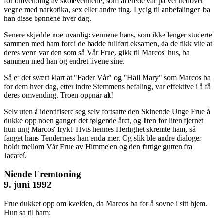
for omvending av skolevennene, som allerede var på vei nedover
vegne med narkotika, sex eller andre ting. Lydig til anbefalingen ba
han disse bønnene hver dag.
Senere skjedde noe uvanlig: vennene hans, som ikke lenger studerte
sammen med ham fordi de hadde fullført eksamen, da de fikk vite at
deres venn var den som så Vår Frue, gikk til Marcos' hus, ba
sammen med han og endret livene sine.
Så er det svært klart at "Fader Vår" og "Hail Mary" som Marcos ba
for dem hver dag, etter indre Stemmens befaling, var effektive i å få
deres omvending. Troen oppnår alt!
Selv uten å identifisere seg selv fortsatte den Skinende Unge Frue å
dukke opp noen ganger det følgende året, og liten for liten fjernet
hun ung Marcos' frykt. Hvis hennes Herlighet skremte ham, så
fanget hans Tenderness han enda mer. Og slik ble andre dialoger
holdt mellom Vår Frue av Himmelen og den fattige gutten fra
Jacareí.
Niende Fremtoning
9. juni 1992
Frue dukket opp om kvelden, da Marcos ba for å sovne i sitt hjem.
Hun sa til ham: