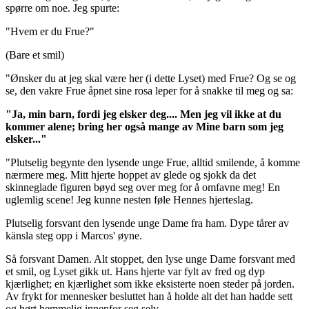
spørre om noe. Jeg spurte:
"Hvem er du Frue?"
(Bare et smil)
"Ønsker du at jeg skal være her (i dette Lyset) med Frue? Og se og
se, den vakre Frue åpnet sine rosa leper for å snakke til meg og sa:
"Ja, min barn, fordi jeg elsker deg.... Men jeg vil ikke at du
kommer alene; bring her også mange av Mine barn som jeg
elsker..."
"Plutselig begynte den lysende unge Frue, alltid smilende, å komme
nærmere meg. Mitt hjerte hoppet av glede og sjokk da det
skinneglade figuren bøyd seg over meg for å omfavne meg! En
uglemlig scene! Jeg kunne nesten føle Hennes hjerteslag.
Plutselig forsvant den lysende unge Dame fra ham. Dype tårer av
känsla steg opp i Marcos' øyne.
Så forsvant Damen. Alt stoppet, den lyse unge Dame forsvant med
et smil, og Lyset gikk ut. Hans hjerte var fylt av fred og dyp
kjærlighet; en kjærlighet som ikke eksisterte noen steder på jorden.
Av frykt for mennesker besluttet han å holde alt det han hadde sett
og hørt hemmelig innenfor seg selv.