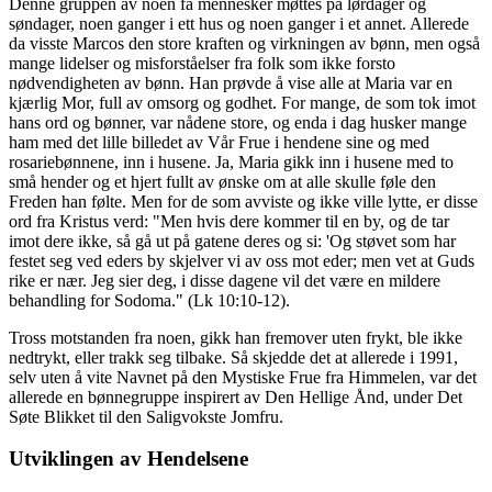
Denne gruppen av noen få mennesker møttes på lørdager og
søndager, noen ganger i ett hus og noen ganger i et annet. Allerede
da visste Marcos den store kraften og virkningen av bønn, men også
mange lidelser og misforståelser fra folk som ikke forsto
nødvendigheten av bønn. Han prøvde å vise alle at Maria var en
kjærlig Mor, full av omsorg og godhet. For mange, de som tok imot
hans ord og bønner, var nådene store, og enda i dag husker mange
ham med det lille billedet av Vår Frue i hendene sine og med
rosariebønnene, inn i husene. Ja, Maria gikk inn i husene med to
små hender og et hjert fullt av ønske om at alle skulle føle den
Freden han følte. Men for de som avviste og ikke ville lytte, er disse
ord fra Kristus verd: "Men hvis dere kommer til en by, og de tar
imot dere ikke, så gå ut på gatene deres og si: 'Og støvet som har
festet seg ved eders by skjelver vi av oss mot eder; men vet at Guds
rike er nær. Jeg sier deg, i disse dagene vil det være en mildere
behandling for Sodoma." (Lk 10:10-12).
Tross motstanden fra noen, gikk han fremover uten frykt, ble ikke
nedtrykt, eller trakk seg tilbake. Så skjedde det at allerede i 1991,
selv uten å vite Navnet på den Mystiske Frue fra Himmelen, var det
allerede en bønnegruppe inspirert av Den Hellige Ånd, under Det
Søte Blikket til den Saligvokste Jomfru.
Utviklingen av Hendelsene