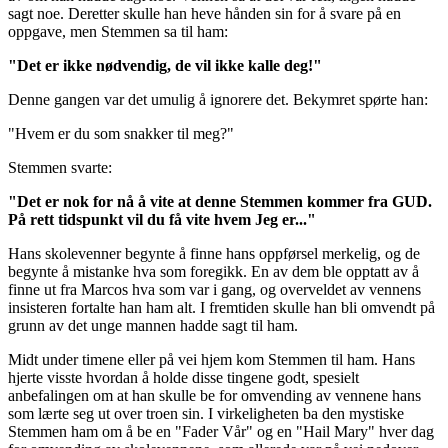
sagt noe. Deretter skulle han heve hånden sin for å svare på en
oppgave, men Stemmen sa til ham:
"Det er ikke nødvendig, de vil ikke kalle deg!"
Denne gangen var det umulig å ignorere det. Bekymret spørte han:
"Hvem er du som snakker til meg?"
Stemmen svarte:
"Det er nok for nå å vite at denne Stemmen kommer fra GUD.
På rett tidspunkt vil du få vite hvem Jeg er..."
Hans skolevenner begynte å finne hans oppførsel merkelig, og de
begynte å mistanke hva som foregikk. En av dem ble opptatt av å
finne ut fra Marcos hva som var i gang, og overveldet av vennens
insisteren fortalte han ham alt. I fremtiden skulle han bli omvendt på
grunn av det unge mannen hadde sagt til ham.
Midt under timene eller på vei hjem kom Stemmen til ham. Hans
hjerte visste hvordan å holde disse tingene godt, spesielt
anbefalingen om at han skulle be for omvending av vennene hans
som lærte seg ut over troen sin. I virkeligheten ba den mystiske
Stemmen ham om å be en "Fader Vår" og en "Hail Mary" hver dag