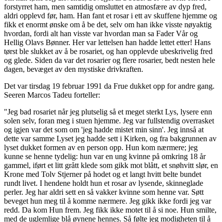
forstyrret ham, men samtidig omsluttet en atmosfære av dyp fred,
aldri opplevd før, ham. Han fant et rosar i ett av skuffene hjemme og
fikk et enormt ønske om å be det, selv om han ikke visste nøyaktig
hvordan, fordi alt han visste var hvordan man sa Fader Vår og
Hellig Olavs Bønner. Her var lettelsen han hadde lettet etter! Hans
tørst ble slukket av å be rosariet, og han opplevde ubeskrivelig fred
og glede. Siden da var det rosarier og flere rosarier, bedt nesten hele
dagen, bevæget av den mystiske drivkraften.
Det var tirsdag 19 februar 1991 da Frue dukket opp for andre gang.
Seeren Marcos Tadeu forteller:
"Jeg bad rosariet når jeg plutselig så et meget sterkt Lys, lysere enn
solen selv, foran meg i stuen hjemme. Jeg var fullstendig overrasket
og igjen var det som om 'jeg hadde mistet min sinn'. Jeg innså at
dette var samme Lyset jeg hadde sett i Kirken, og fra bakgrunnen av
lyset dukket formen av en person opp. Hun kom nærmere; jeg
kunne se henne tydelig: hun var en ung kvinne på omkring 18 år
gammel, iført et litt grått klede som gikk mot blått, et snøhvitt slør, en
Krone med Tolv Stjerner på hodet og et langt hvitt belte bundet
rundt livet. I hendene holdt hun et rosar av lysende, skinneglade
perler. Jeg har aldri sett en så vakker kvinne som henne var. Søtt
beveget hun meg til å komme nærmere. Jeg gikk ikke fordi jeg var
redd. Da kom Hun frem. Jeg fikk ikke motet til å si noe. Hun smilte,
med de uglemlige blå øynene hennes. Så følte jeg modigheten til å