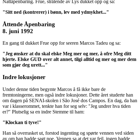
Nattåpenbaring. Frue, strålende av Lys dukket opp og sa:
"Sitt ned (kontrerer) i bønn, lev med ydmykhet..."
Åttende Åpenbaring
8. juni 1992
En gang til dukket Frue opp for seeren Marcos Tadeu og sa:
"Jeg ønsker at du skal elske Meg mer og mer, å ofre Meg ditt
hjerte. Elske GUD over alt annet, tilgi alltid og mer og mer dem
som gjør deg urett..."
Indre lokusjoner
Under denne tiden begynte Marcos å få ikke bare de
fremtoningerne, men også indre lokusjoner. Dette året studerte han
om dagen på SENAI-skolen i São José dos Campos. En dag, da han
var i klasserommet, tenkte han for seg selv: "Jeg undrer hva tiden
er?" Plutselig sa en indre Stemme til ham:
"Klockan ti tyve!"
Han så overrasket ut, forstod ingenting og spørte vennen ved siden
av om han hadde sagt noe. Vennen sa at det var feil, ingen hadde