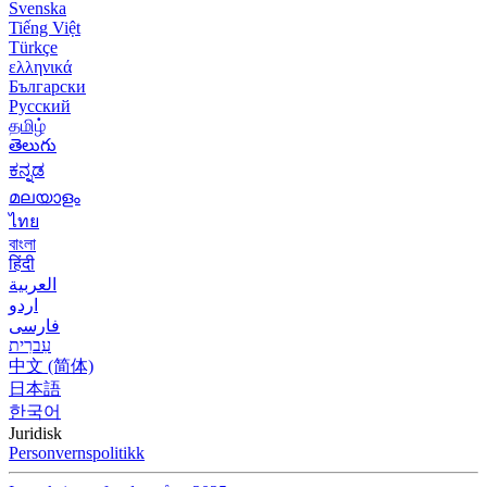
Svenska
Tiếng Việt
Türkçe
ελληνικά
Български
Русский
தமிழ்
తెలుగు
ಕನ್ನಡ
മലയാളം
ไทย
বাংলা
हिंदी
العربية
اردو
فارسی
עִברִית
中文 (简体)
日本語
한국어
Juridisk
Personvernspolitikk