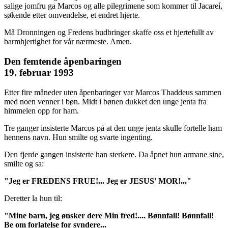
salige jomfru ga Marcos og alle pilegrimene som kommer til Jacareí,
søkende etter omvendelse, et endret hjerte.
Må Dronningen og Fredens budbringer skaffe oss et hjertefullt av
barmhjertighet for vår nærmeste. Amen.
Den femtende åpenbaringen
19. februar 1993
Etter fire måneder uten åpenbaringer var Marcos Thaddeus sammen
med noen venner i bøn. Midt i bønen dukket den unge jenta fra
himmelen opp for ham.
Tre ganger insisterte Marcos på at den unge jenta skulle fortelle ham
hennens navn. Hun smilte og svarte ingenting.
Den fjerde gangen insisterte han sterkere. Da åpnet hun armane sine,
smilte og sa:
"Jeg er FREDENS FRUE!... Jeg er JESUS' MOR!..."
Deretter la hun til:
"Mine barn, jeg ønsker dere Min fred!.... Bønnfall! Bønnfall!
Be om forlatelse for syndere...