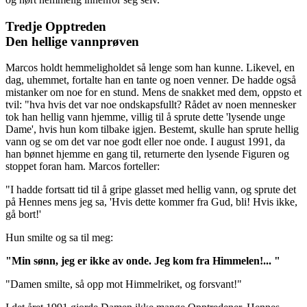
Tredje Opptreden
Den hellige vannprøven
Marcos holdt hemmeligholdet så lenge som han kunne. Likevel, en
dag, uhemmet, fortalte han en tante og noen venner. De hadde også
mistanker om noe for en stund. Mens de snakket med dem, oppsto et
tvil: "hva hvis det var noe ondskapsfullt? Rådet av noen mennesker
tok han hellig vann hjemme, villig til å sprute dette 'lysende unge
Dame', hvis hun kom tilbake igjen. Bestemt, skulle han sprute hellig
vann og se om det var noe godt eller noe onde. I august 1991, da
han bønnet hjemme en gang til, returnerte den lysende Figuren og
stoppet foran ham. Marcos forteller:
"I hadde fortsatt tid til å gripe glasset med hellig vann, og sprute det
på Hennes mens jeg sa, 'Hvis dette kommer fra Gud, bli! Hvis ikke,
gå bort!'
Hun smilte og sa til meg:
"Min sønn, jeg er ikke av onde. Jeg kom fra Himmelen!... "
"Damen smilte, så opp mot Himmelriket, og forsvant!"