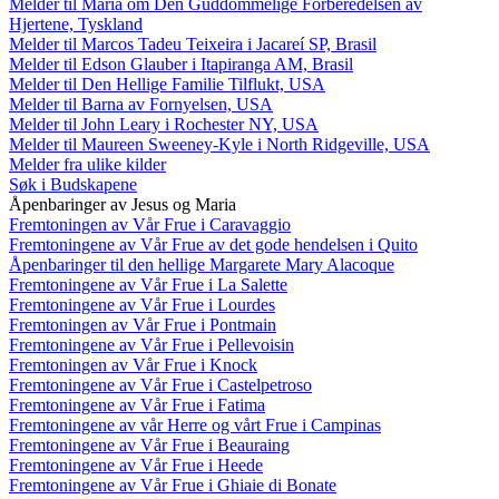
Melder til Maria om Den Guddommelige Forberedelsen av
Hjertene, Tyskland
Melder til Marcos Tadeu Teixeira i Jacareí SP, Brasil
Melder til Edson Glauber i Itapiranga AM, Brasil
Melder til Den Hellige Familie Tilflukt, USA
Melder til Barna av Fornyelsen, USA
Melder til John Leary i Rochester NY, USA
Melder til Maureen Sweeney-Kyle i North Ridgeville, USA
Melder fra ulike kilder
Søk i Budskapene
Åpenbaringer av Jesus og Maria
Fremtoningen av Vår Frue i Caravaggio
Fremtoningene av Vår Frue av det gode hendelsen i Quito
Åpenbaringer til den hellige Margarete Mary Alacoque
Fremtoningene av Vår Frue i La Salette
Fremtoningene av Vår Frue i Lourdes
Fremtoningen av Vår Frue i Pontmain
Fremtoningene av Vår Frue i Pellevoisin
Fremtoningen av Vår Frue i Knock
Fremtoningene av Vår Frue i Castelpetroso
Fremtoningene av Vår Frue i Fatima
Fremtoningene av vår Herre og vårt Frue i Campinas
Fremtoningene av Vår Frue i Beauraing
Fremtoningene av Vår Frue i Heede
Fremtoningene av Vår Frue i Ghiaie di Bonate