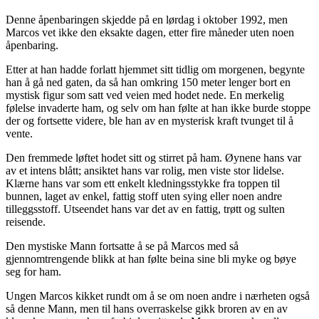
Denne åpenbaringen skjedde på en lørdag i oktober 1992, men
Marcos vet ikke den eksakte dagen, etter fire måneder uten noen
åpenbaring.
Etter at han hadde forlatt hjemmet sitt tidlig om morgenen, begynte
han å gå ned gaten, da så han omkring 150 meter lenger bort en
mystisk figur som satt ved veien med hodet nede. En merkelig
følelse invaderte ham, og selv om han følte at han ikke burde stoppe
der og fortsette videre, ble han av en mysterisk kraft tvunget til å
vente.
Den fremmede løftet hodet sitt og stirret på ham. Øynene hans var
av et intens blått; ansiktet hans var rolig, men viste stor lidelse.
Klærne hans var som ett enkelt kledningsstykke fra toppen til
bunnen, laget av enkel, fattig stoff uten sying eller noen andre
tilleggsstoff. Utseendet hans var det av en fattig, trøtt og sulten
reisende.
Den mystiske Mann fortsatte å se på Marcos med så
gjennomtrengende blikk at han følte beina sine bli myke og bøye
seg for ham.
Ungen Marcos kikket rundt om å se om noen andre i nærheten også
så denne Mann, men til hans overraskelse gikk broren av en av