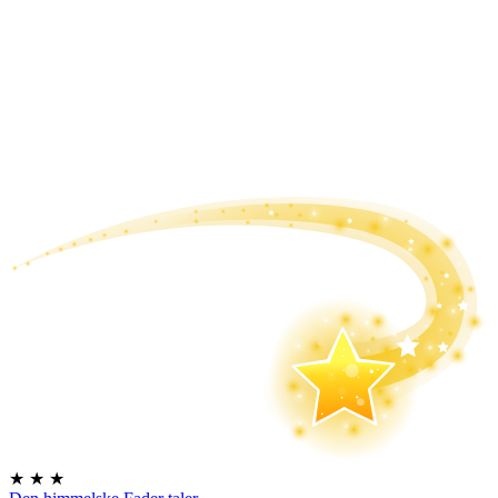
★
★
★