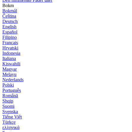
Den himmelske Fader taler
Bokm
Bokmål
Čeština
Deutsch
English
Español
Filipino
Français
Hrvatski
Indonesia
Italiana
Kiswahili
Magyar
Melayu
Nederlands
Polski
Português
Română
Shqip
Suomi
Svenska
Tiếng Việt
Türkçe
ελληνικά