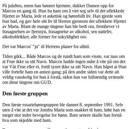
På julaften, mens han bønnet hjemme, dukket Damen opp for
Marcos en gang til. Hun ba ham om å viet seg selv til det uflekkede
Hjertet av Maria, lede et asketisk og bønnfullt liv. Han gjorde som
hun bad, og gav hele sitt liv til Herren gjennom det uflekkete Hjertet
av Maria. Blant de mange tingene han ble bedt om, fremhever vi
frasagnelsen av fjernsyn, frasagnelse av alkohol, sen natteliv,
alkoholdrikker, alle former for uskyldighet osv.
Det var Marcos' "ja" til Herrens planer for alltid.
Tiden gikk... Både Marcos og de rundt ham som visste, var taus om
at Frue ikke sa sitt Navn. Marcos hadde ingen måte å vite på om det
var Vår Frue eller ei, fordi synet ikke sa sitt Navn. Han håpet at Hun
ville fortelle ham en annen gang; på den andre siden var dette alt
veldig vanskelig for han å forstå, siden han var fullstendig uvitende
om disse tingene om GUD.
Den første gruppen
Den første rosariebønegruppen ble dannet 8. september 1991. Selv
uten å vite at det var Jomfru Maria som snakket til ham, følte han en
meget stor indre bevegelse for bønn. Bare senere skulle han forstå
hva som skjedde med ham.