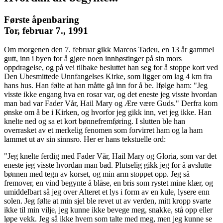
Første åpenbaring
Tor, februar 7., 1991
Om morgenen den 7. februar gikk Marcos Tadeu, en 13 år gammel
gutt, inn i byen for å gjøre noen innhøstinger på sin mors
oppdragelse, og på vei tilbake besluttet han seg for å stoppe kort ved
Den Ubesmittede Unnfangelses Kirke, som ligger om lag 4 km fra
hans hus. Han følte at han måtte gå inn for å be. Ifølge ham: "Jeg
visste ikke engang hva en rosar var, og det eneste jeg visste hvordan
man bad var Fader Vår, Hail Mary og Ære være Guds." Derfra kom
ønske om å be i Kirken, og hvorfor jeg gikk inn, vet jeg ikke. Han
knelte ned og sa et kort bønnefremføring. I slutten ble han
overrasket av et merkelig fenomen som forvirret ham og la ham
lammet ut av sin sinnsro. Her er hans tekstuelle ord:
"Jeg knelte ferdig med Fader Vår, Hail Mary og Gloria, som var det
eneste jeg visste hvordan man bad. Plutselig gikk jeg for å avslutte
bønnen med tegn av korset, og min arm stoppet opp. Jeg så
fremover, en vind begynte å blåse, en bris som rystet mine klær, og
umiddelbart så jeg over Alteret et lys i form av en kule, lysere enn
solen. Jeg følte at min sjel ble revet ut av verden, mitt kropp svarte
ikke til min vilje, jeg kunne ikke bevege meg, snakke, stå opp eller
løpe vekk. Jeg så ikke hvem som talte med meg, men jeg kunne se