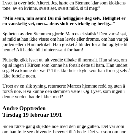
Lyset ta over hele Alteret. Jeg hørte en Stemme klar som klokkens
tone, av en kvinne, svært søt, svært mild, si til meg:"
"Min sønn, min sønn! Du må helliggjøre deg selv. Hellighet er
en vanskelig vei, men... dens slutt er virkelig og herlig..."
Søtheten av den Stemmen gjorde Marcos ekstatisk! Den var så søt,
så mild at han ikke visste om han levde eller drømte, om han var på
jorden eller i Himmelriket. Han ønsket å bli der for alltid og lytte til
henne! Alt hadde blitt uinteressant for ham!
Plutselig gikk lyset ut, alt vendte tilbake til normalt. Han så seg om
og så ingen i Kirken som kunne ha fortalt dette til ham. Han undret
seg. Hva kunne det vært? Til sikkerhets skyld svor han for seg selv å
ikke fortelle noen.
Uroet av en slik syning, returnerte Marcos hjemme redd og uten å
forstå noe. Hva kunne den stemmen være? Og Lyset, som ingen i
denne verden hadde likhet med?
Andre Opptreden
Tirsdag 19 februar 1991
Siden første gang skjedde noe med den unge gutten. Det var som
om han følte seg drivende, beveget til å bede. Det var som om noe