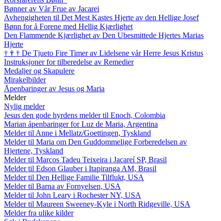
Bønner av Vår Frue av Jacarei
Avhengigheten til Det Mest Kastes Hjerte av den Hellige Josef
Bønn for å Forene med Hellig Kjærlighet
Den Flammende Kjærlighet av Den Ubesmittede Hjertes Marias
Hjerte
†
†
†
De Tjueto Fire Timer av Lidelsene vår Herre Jesus Kristus
Instruksjoner for tilberedelse av Remedier
Medaljer og Skapulere
Mirakelbilder
Åpenbaringer av Jesus og Maria
Melder
Nylig melder
Jesus den gode hyrdens melder til Enoch, Colombia
Marian åpenbaringer for Luz de Maria, Argentina
Melder til Anne i Mellatz/Goettingen, Tyskland
Melder til Maria om Den Guddommelige Forberedelsen av
Hjertene, Tyskland
Melder til Marcos Tadeu Teixeira i Jacareí SP, Brasil
Melder til Edson Glauber i Itapiranga AM, Brasil
Melder til Den Hellige Familie Tilflukt, USA
Melder til Barna av Fornyelsen, USA
Melder til John Leary i Rochester NY, USA
Melder til Maureen Sweeney-Kyle i North Ridgeville, USA
Melder fra ulike kilder