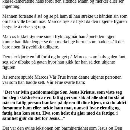
klassekameratene hans forbi den sittende Mann og merker eller ser
ingenting.
Mannen fortsatte å stå og se på ham til han strekte ut hånden sin som
om han ville be om noe. Marcos frøs av frykt da den ukjente figuren
begynte å reise seg opp.
Marcos lukket øynene sine i frykt, og når han åpnet dem igjen
kunne han ikke lenger se den merkelige herren som hadde stått der
bare noen få øyeblikk tidligere.
Deretter kjørte en bil forbi og huget på Marcos, som halv galen fant
seg selv tilbake på gaten hvor han gikk før han så den ukjente
figuren.
År senere spurde Marcos Vår Frue hvem denne ukjente personen
var som han hadde sett. Vår Frue svarte ham:
"Det var Min guddommelige Søn Jesus Kristus, som viste seg
for deg i skikkelsen av en fattig person slik at alle skal forstå at
når en fattig person banker på døren til dine hjem, må du aldri
forsømme ham eller nekte ham mat, uansett hvor elendig og
fattig han kan se ut. Hva som helst du gjør med de fattige, i
sannhet gjør du det for Jesus..."
Det var den evige leksjonen om barmhjertighet som Jesus og Den