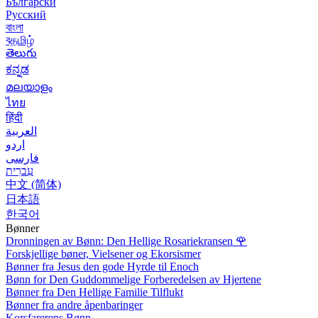
Български
Русский
বাংলা
বதமிழ்
తెలుగు
ಕನ್ನಡ
മലയാളം
ไทย
हिंदी
العربية
اردو
فارسی
עִברִית
中文 (简体)
日本語
한국어
Bønner
Dronningen av Bønn: Den Hellige Rosariekransen
🌹
Forskjellige bøner, Vielsener og Ekorsismer
Bønner fra Jesus den gode Hyrde til Enoch
Bønn for Den Guddommelige Forberedelsen av Hjertene
Bønner fra Den Hellige Familie Tilflukt
Bønner fra andre åpenbaringer
Korsfarerens Bønn