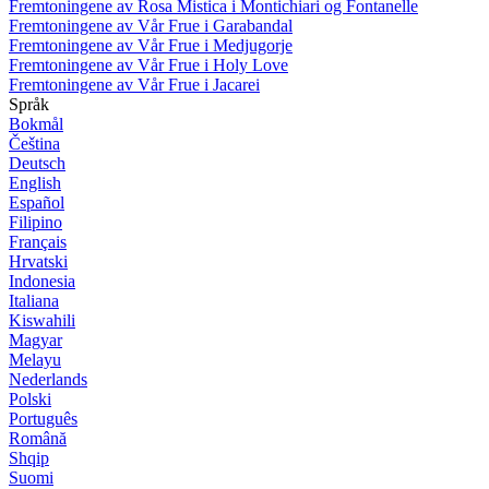
Fremtoningene av Rosa Mistica i Montichiari og Fontanelle
Fremtoningene av Vår Frue i Garabandal
Fremtoningene av Vår Frue i Medjugorje
Fremtoningene av Vår Frue i Holy Love
Fremtoningene av Vår Frue i Jacarei
Språk
Bokmål
Čeština
Deutsch
English
Español
Filipino
Français
Hrvatski
Indonesia
Italiana
Kiswahili
Magyar
Melayu
Nederlands
Polski
Português
Română
Shqip
Suomi