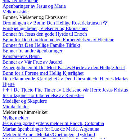
Søk i Budskapene
Åpenbaringer av Jesus og Maria
Velkomstside
Bønner, Vielsener og Ekorsismer
Dronningen av Bønn: Den Hellige Rosariekransen
🌹
Forskjellige bøner, Vielsener og Ekorsismer
Bønner fra Jesus den gode Hyrde til Enoch
Bønn for Den Guddommelige Forberedelsen av Hjertene
Bønner fra Den Hellige Familie Tilflukt
Bønner fra andre åpenbaringer
Korsfarerens Bønn
Bønner av Vår Frue av Jacarei
Avhengigheten til Det Mest Kastes Hjerte av den Hellige Josef
Bønn for å Forene med Hellig Kjærlighet
Den Flammende Kjærlighet av Den Ubesmittede Hjertes Marias
Hjerte
†
†
†
De Tjueto Fire Timer av Lidelsene vår Herre Jesus Kristus
Instruksjoner for tilberedelse av Remedier
Medaljer og Skapulere
Mirakelbilder
Melder fra himmelriket
Nylig melder
Jesus den gode hyrdens melder til Enoch, Colombia
Marian åpenbaringer for Luz de Maria, Argentina
Melder til Anne i Mellatz/Goettingen, Tyskland