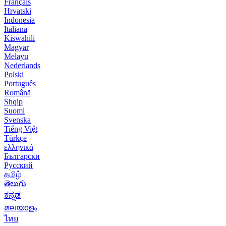
Français
Hrvatski
Indonesia
Italiana
Kiswahili
Magyar
Melayu
Nederlands
Polski
Português
Română
Shqip
Suomi
Svenska
Tiếng Việt
Türkçe
ελληνικά
Български
Русский
தமிழ்
తెలుగు
ಕನ್ನಡ
മലയാളം
ไทย