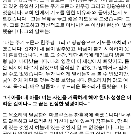
고 있던 유일한 기도는 주기도문과 천주경 그리고 영광송뿐이
었습니다. 교회 안에서 기도를 원한 이유와 왜 들어갔는지 모
르겠습니다." 그는 무릎을 꿇고 짧은 기도문을 드렸습니다. 그
후, 그를 압도하고 정신적으로 마비시키는 이상한 현상이 발생
했습니다. 그의 말로는:
"나는 주기도문과 천주경 그리고 영광송으로 기도를 마치려고
했습니다. 갑자기 내 팔이 멈추었고, 바람이 불기 시작하며 옷
이 흔들렸습니다. 바로 그 순간, 제단 위쪽에 태양보다 밝은 구
형 빛이 나타났습니다. 나의 영혼이 이 세상에서 빼앗기고, 몸
은 의지에 따르지 않았으며 움직일 수 없었고, 말하거나 일어
설 수도 없었습니다. 누가 나에게 말하는지는 볼 수 없었지만,
빛이 전체 제단을 덮는 것을 보았습니다. 종소리처럼 맑고 여
자의 목소리, 매우 달콤하고 부드러운 목소리가 들렸습니다:
"내 아들! 내 아들! 너는 자신을 거룩하게 해야 한다. 성성은 어
려운 길이나... 그 끝은 진정한 영광이다..."
그 목소리의 달콤함에 마르쿠스는 황홀경에 빠졌습니다! 너무
도 달콤하고 부드러워서 자신이 살아 있는지 꿈꾸는지, 땅 위
에 있는 것인지 하늘에 있는 것인지 알 수 없었습니다. 그는 그
곳에서 영원히 머물고 그녀의 목소리를 듣고 싶었습니다! 모