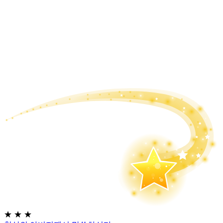
★
★
★