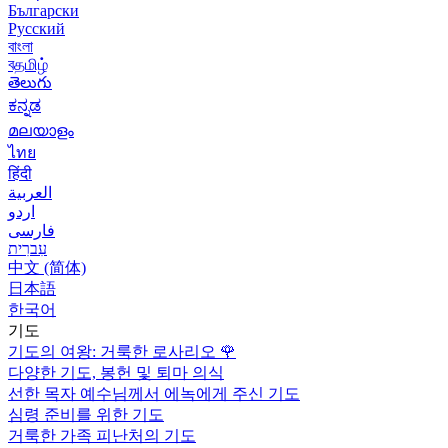
Български
Русский
বাংলা
বதமிழ்
తెలుగు
ಕನ್ನಡ
മലയാളം
ไทย
हिंदी
العربية
اردو
فارسی
עִברִית
中文 (简体)
日本語
한국어
기도
기도의 여왕: 거룩한 로사리오
🌹
다양한 기도, 봉헌 및 퇴마 의식
선한 목자 예수님께서 에녹에게 주신 기도
심령 준비를 위한 기도
거룩한 가족 피난처의 기도