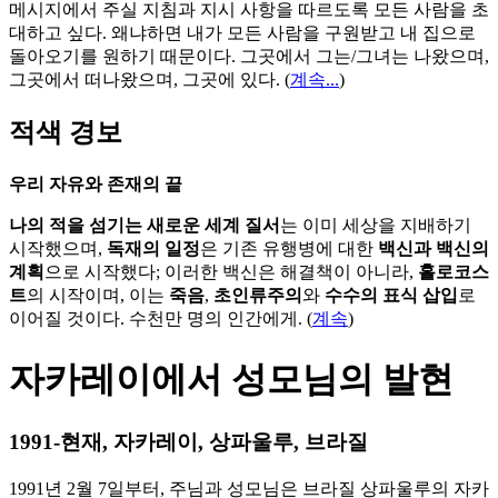
메시지에서 주실 지침과 지시 사항을 따르도록 모든 사람을 초
대하고 싶다. 왜냐하면 내가 모든 사람을 구원받고 내 집으로
돌아오기를 원하기 때문이다. 그곳에서 그는/그녀는 나왔으며,
그곳에서 떠나왔으며, 그곳에 있다.
(
계속...
)
적색 경보
우리 자유와 존재의 끝
나의 적을 섬기는 새로운 세계 질서
는 이미 세상을 지배하기
시작했으며,
독재의 일정
은 기존 유행병에 대한
백신과 백신의
계획
으로 시작했다; 이러한 백신은 해결책이 아니라,
홀로코스
트
의 시작이며, 이는
죽음
,
초인류주의
와
수수의 표식 삽입
로
이어질 것이다. 수천만 명의 인간에게. (
계속
)
자카레이에서 성모님의 발현
1991-현재, 자카레이, 상파울루, 브라질
1991년 2월 7일부터, 주님과 성모님은 브라질 상파울루의 자카