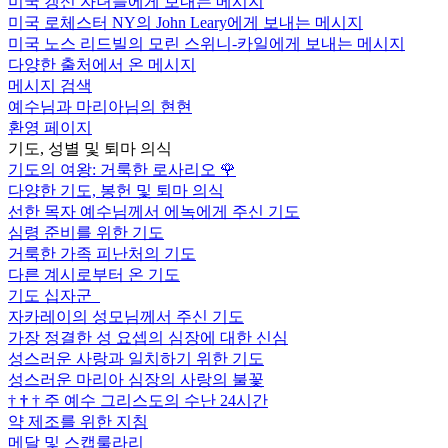
미국 갱신 자녀들에게 보내는 메시지
미국 로체스터 NY의 John Leary에게 보내는 메시지
미국 노스 리드빌의 모린 스위니-카일에게 보내는 메시지
다양한 출처에서 온 메시지
메시지 검색
예수님과 마리아님의 현현
환영 페이지
기도, 성별 및 퇴마 의식
기도의 여왕: 거룩한 로사리오
🌹
다양한 기도, 봉헌 및 퇴마 의식
선한 목자 예수님께서 에녹에게 주신 기도
심령 준비를 위한 기도
거룩한 가족 피난처의 기도
다른 계시로부터 온 기도
기도 십자군
자카레이의 성모님께서 주신 기도
가장 정결한 성 요셉의 심장에 대한 신심
성스러운 사랑과 일치하기 위한 기도
성스러운 마리아 심장의 사랑의 불꽃
†
†
†
주 예수 그리스도의 수난 24시간
약 제조를 위한 지침
메달 및 스캡룰라리