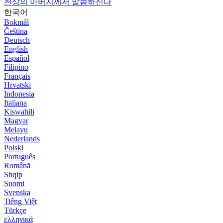
천상의 아버지께서 말씀하신다
한국어
Bokmål
Čeština
Deutsch
English
Español
Filipino
Français
Hrvatski
Indonesia
Italiana
Kiswahili
Magyar
Melayu
Nederlands
Polski
Português
Română
Shqip
Suomi
Svenska
Tiếng Việt
Türkçe
ελληνικά