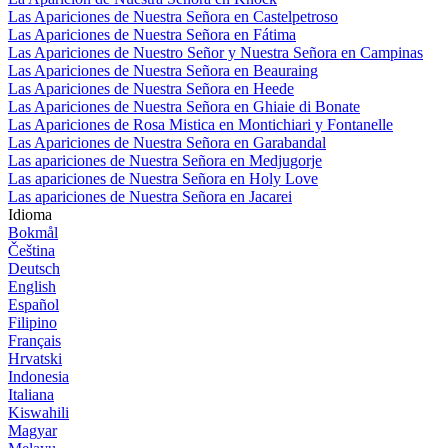
Las Apariciones de Nuestra Señora en Castelpetroso
Las Apariciones de Nuestra Señora en Fátima
Las Apariciones de Nuestro Señor y Nuestra Señora en Campinas
Las Apariciones de Nuestra Señora en Beauraing
Las Apariciones de Nuestra Señora en Heede
Las Apariciones de Nuestra Señora en Ghiaie di Bonate
Las Apariciones de Rosa Mistica en Montichiari y Fontanelle
Las Apariciones de Nuestra Señora en Garabandal
Las apariciones de Nuestra Señora en Medjugorje
Las apariciones de Nuestra Señora en Holy Love
Las apariciones de Nuestra Señora en Jacarei
Idioma
Bokmål
Čeština
Deutsch
English
Español
Filipino
Français
Hrvatski
Indonesia
Italiana
Kiswahili
Magyar