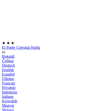
★
★
★
El Padre Celestial Habla
es
Bokmål
Čeština
Deutsch
English
Español
Filipino
Français
Hrvatski
Indonesia
Italiana
Kiswahili
Magyar
Melayu