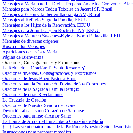
Mensajes a María para La Divina Preparación de los Corazones, Ale
Mensajes para Marcos Tadeu Teixeira en Jacareí SP, Brasil
Mensajes a Edson Glauber en Itapiranga AM, Brasil
Mensajes al Refugio Sagrada Familia, EEUU
Mensajes a los Hijos de la Renovación, EEUU
Mensajes para John Leary en Rochester NY, EEUU
Mensajes a Maureen Sweeney-Kyle en North Ridgeville, EEUU
Mensajes de diversas orígenes
Busca en los Mensajes
Apariciones de Jesús y María
Página de Bienvenida
Oraciones, Consagraciones y Exorcismos
La Reina de la Oración: El Santo Rosario
🌹
Oraciones diversas, Consagraciones y Exorcismos
Oraciones de Jesús Buen Pastor a Enoc
Oraciones para la Preparación Divina de los Corazones
Oraciones de la Sagrada Familia Refugio
Oraciones de otras Revelaciones
La Cruzada de Oración
Oraciones de Nuestra Señora de Jacarei
Devoción al castísimo Corazón de San José
Oraciones para unirse al Amor Santo
La Llama de Amor del Inmaculado Corazón de María
†
†
†
Las veinticuatro horas de la Pasión de Nuestro Señor Jesucristo
Instrucciones para preparar remedios