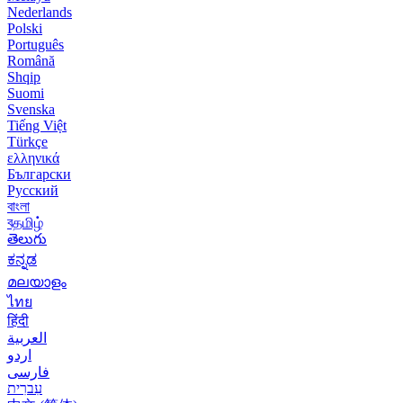
Nederlands
Polski
Português
Română
Shqip
Suomi
Svenska
Tiếng Việt
Türkçe
ελληνικά
Български
Русский
বাংলা
বதமிழ்
తెలుగు
ಕನ್ನಡ
മലയാളം
ไทย
हिंदी
العربية
اردو
فارسی
עִברִית