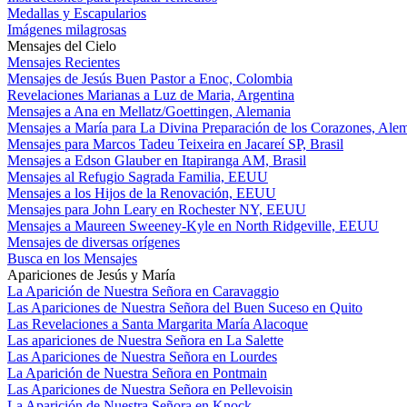
Medallas y Escapularios
Imágenes milagrosas
Mensajes del Cielo
Mensajes Recientes
Mensajes de Jesús Buen Pastor a Enoc, Colombia
Revelaciones Marianas a Luz de Maria, Argentina
Mensajes a Ana en Mellatz/Goettingen, Alemania
Mensajes a María para La Divina Preparación de los Corazones, Ale
Mensajes para Marcos Tadeu Teixeira en Jacareí SP, Brasil
Mensajes a Edson Glauber en Itapiranga AM, Brasil
Mensajes al Refugio Sagrada Familia, EEUU
Mensajes a los Hijos de la Renovación, EEUU
Mensajes para John Leary en Rochester NY, EEUU
Mensajes a Maureen Sweeney-Kyle en North Ridgeville, EEUU
Mensajes de diversas orígenes
Busca en los Mensajes
Apariciones de Jesús y María
La Aparición de Nuestra Señora en Caravaggio
Las Apariciones de Nuestra Señora del Buen Suceso en Quito
Las Revelaciones a Santa Margarita María Alacoque
Las apariciones de Nuestra Señora en La Salette
Las Apariciones de Nuestra Señora en Lourdes
La Aparición de Nuestra Señora en Pontmain
Las Apariciones de Nuestra Señora en Pellevoisin
La Aparición de Nuestra Señora en Knock