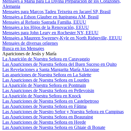
Mensajes a María para La Divina Preparación de los Corazones,
Alemania
Mensajes para Marcos Tadeu Teixeira en Jacareí SP, Brasil
Mensajes a Edson Glauber en Itapiranga AM, Brasil
Mensajes al Refugio Sagrada Familia, EEUU
Mensajes a los Hijos de la Renovación, EEUU
Mensajes para John Leary en Rochester NY, EEUU
Mensajes a Maureen Sweeney-Kyle en North Ridgeville, EEUU
Mensajes de diversas orígenes
Busca en los Mensajes
Apariciones de Jesús y María
La Aparición de Nuestra Señora en Caravaggio
Las Apariciones de Nuestra Señora del Buen Suceso en Quito
Las Revelaciones a Santa Margarita María Alacoque
Las apariciones de Nuestra Señora en La Salette
Las Apariciones de Nuestra Señora en Lourdes
La Aparición de Nuestra Señora en Pontmain
Las Apariciones de Nuestra Señora en Pellevoisin
La Aparición de Nuestra Señora en Knock
Las Apariciones de Nuestra Señora en Castelpetroso
Las Apariciones de Nuestra Señora en Fátima
Las Apariciones de Nuestro Señor y Nuestra Señora en Campinas
Las Apariciones de Nuestra Señora en Beauraing
Las Apariciones de Nuestra Señora en Heede
Las Apariciones de Nuestra Señora en Ghiaie di Bonate