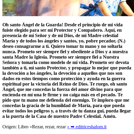
Oh santo Ángel de la Guarda!
Desde el principio de mi vida
fuiste elegido para ser mi Protector y Compañero.
Aquí, en
presencia de mi Señor y de mi Dios, de mi Madre celestial
María y de todos los ángeles y santos, yo, pobre pecador, (N.)
deseo consagrarme a ti.
Quiero tomar tu mano y no soltarla
nunca.
Prometo ser siempre fiel y obediente a Dios y a nuestra
santa Madre la Iglesia.
Prometo ser siempre fiel a Nuestra
Señora y tomarla como modelo de mi vida.
Prometo ser devota
también a ti, mi santo Protector, y propagar lo mejor que pueda
la devoción a los ángeles, la devoción a aquellos que nos son
dados en estos tiempos como protección y ayuda en la guerra
espiritual por la victoria del Reino de Dios.
Te ruego, oh santo
Ángel, que me concedas la fuerza del amor divino para que
encienda en mí una fe firme y no caiga más en el pecado.
Te
pido que tu mano me defienda del enemigo.
Te imploro que me
concedas la gracia de la humildad de María, para que pueda
evitar todos los peligros y, a través de tu danza gui, pueda llegar
a la puerta de la Casa de nuestro Padre Celestial.
Amén.
Origen: Libro «Rezar, rezar, rezar
» ➥ editriceshalom.it