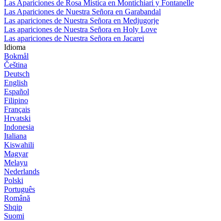
Las Apariciones de Rosa Mistica en Montichiari y Fontanelle
Las Apariciones de Nuestra Señora en Garabandal
Las apariciones de Nuestra Señora en Medjugorje
Las apariciones de Nuestra Señora en Holy Love
Las apariciones de Nuestra Señora en Jacarei
Idioma
Bokmål
Čeština
Deutsch
English
Español
Filipino
Français
Hrvatski
Indonesia
Italiana
Kiswahili
Magyar
Melayu
Nederlands
Polski
Português
Română
Shqip
Suomi