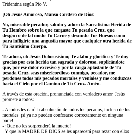
Tridentina según Pío V.
¡Oh Jesús Amoroso, Manso Cordero de Dios!
Yo, miserable pecador, saludo y adoro la Sacratísima Herida de
Tu Hombro sobre la que cargaste Tu pesada Cruz, que
desgarró de tal modo Tu Carne y desnudó Tus Huesos como
para infligirte una angustia mayor que cualquier otra herida de
Tu Santísimo Cuerpo.
Te adoro, oh Jesús Dolorosísimo; Te alabo y glorifico y Te doy
gracias por esta herida tan sagrada y dolorosa, suplicándote
que, por ese dolor excesivo y por la carga aplastante de Tu
pesada Cruz, seas misericordioso conmigo, pecador, me
perdones todos mis pecados mortales y veniales y me conduzcas
hacia el Cielo por el Camino de Tu Cruz.
Amén.
A través de esta oración, pronunciada con verdadero amor, Jesús
promete a todos:
- A todos les daré la absolución de todos los pecados, incluso de los
mortales, ¡si ya no pueden confesarse correctamente en ninguna
parte!
- ¡Que no les sorprenderá la muerte!
- Y que la MADRE DE DIOS se les aparecerá para rezar con ellos