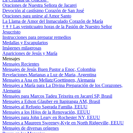
Oraciones de Nuestra Señora de Jacarei
Devoción al castísimo Corazón de San José
Oraciones para unirse al Amor Santo
La Llama de Amor del Inmaculado Corazón de María
†
†
†
Las veinticuatro horas de la Pasión de Nuestro Señor
Jesucristo
Instrucciones para preparar remedios
Medallas y Escapularios
Imágenes milagrosas
Apariciones de Jesús y María
Mensajes
Mensajes Recientes
Mensajes de Jesús Buen Pastor a Enoc, Colombia
Revelaciones Marianas a Luz de Maria, Argentina
Mensajes a Ana en Mellatz/Goettingen, Alemania
Mensajes a María para La Divina Preparación de los Corazones,
Alemania
Mensajes para Marcos Tadeu Teixeira en Jacareí SP, Brasil
Mensajes a Edson Glauber en Itapiranga AM, Brasil
Mensajes al Refugio Sagrada Familia, EEUU
Mensajes a los Hijos de la Renovación, EEUU
Mensajes para John Leary en Rochester NY, EEUU
Mensajes a Maureen Sweeney-Kyle en North Ridgeville, EEUU
Mensajes de diversas orígenes