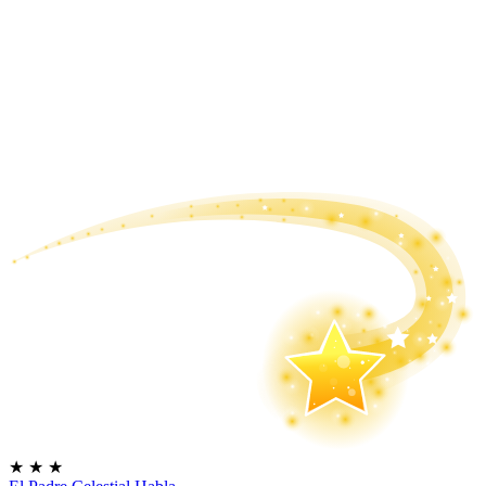
★
★
★