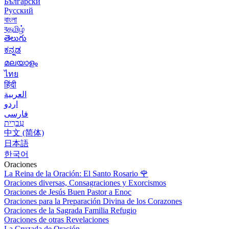
Български
Русский
বাংলা
বதமிழ்
తెలుగు
ಕನ್ನಡ
മലയാളം
ไทย
हिंदी
العربية
اردو
فارسی
עִברִית
中文 (简体)
日本語
한국어
Oraciones
La Reina de la Oración: El Santo Rosario
🌹
Oraciones diversas, Consagraciones y Exorcismos
Oraciones de Jesús Buen Pastor a Enoc
Oraciones para la Preparación Divina de los Corazones
Oraciones de la Sagrada Familia Refugio
Oraciones de otras Revelaciones
La Cruzada de Oración