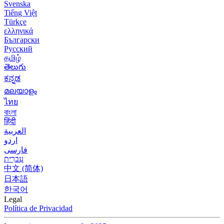
Svenska
Tiếng Việt
Türkçe
ελληνικά
Български
Русский
தமிழ்
తెలుగు
ಕನ್ನಡ
മലയാളം
ไทย
বাংলা
हिंदी
العربية
اردو
فارسی
עִברִית
中文 (简体)
日本語
한국어
Legal
Política de Privacidad