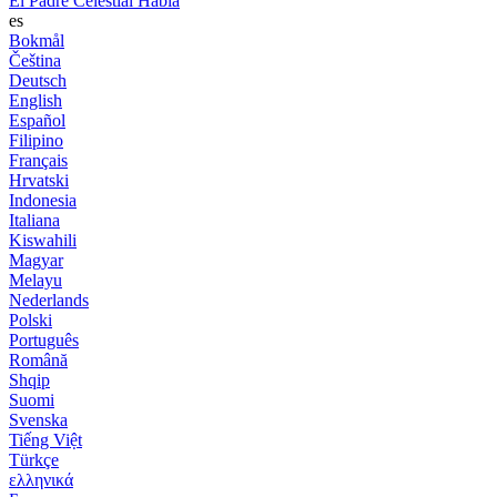
El Padre Celestial Habla
es
Bokmål
Čeština
Deutsch
English
Español
Filipino
Français
Hrvatski
Indonesia
Italiana
Kiswahili
Magyar
Melayu
Nederlands
Polski
Português
Română
Shqip
Suomi
Svenska
Tiếng Việt
Türkçe
ελληνικά