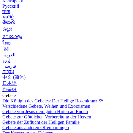
Български
Русский
বাংলা
বதமிழ்
తెలుగు
ಕನ್ನಡ
മലയാളം
ไทย
हिंदी
العربية
اردو
فارسی
עִברִית
中文 (简体)
日本語
한국어
Gebete
Die Königin des Gebetes: Der Heilige Rosenkranz
🌹
Verschiedene Gebete, Weihen und Exorzismen
Gebete von Jesus dem guten Hirten an Enoch
Gebete zur Göttlichen Vorbereitung der Herzen
Gebete der Zuflucht der Heiligen Familie
Gebete aus anderen Offenbarungen
Der Kreuzzug des Gebetes