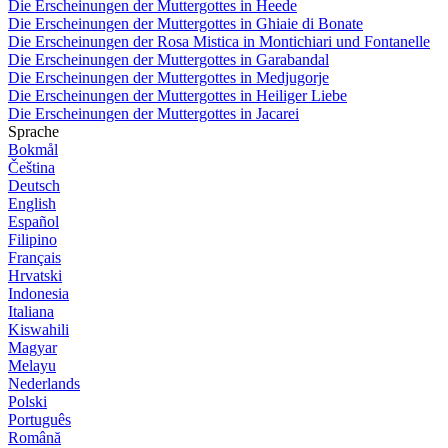
Die Erscheinungen der Muttergottes in Heede
Die Erscheinungen der Muttergottes in Ghiaie di Bonate
Die Erscheinungen der Rosa Mistica in Montichiari und Fontanelle
Die Erscheinungen der Muttergottes in Garabandal
Die Erscheinungen der Muttergottes in Medjugorje
Die Erscheinungen der Muttergottes in Heiliger Liebe
Die Erscheinungen der Muttergottes in Jacarei
Sprache
Bokmål
Čeština
Deutsch
English
Español
Filipino
Français
Hrvatski
Indonesia
Italiana
Kiswahili
Magyar
Melayu
Nederlands
Polski
Português
Română