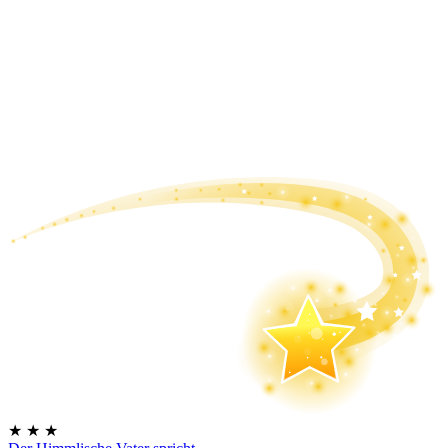
★
★
★