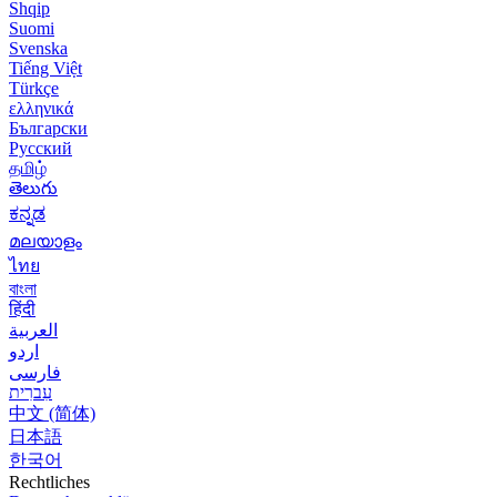
Shqip
Suomi
Svenska
Tiếng Việt
Türkçe
ελληνικά
Български
Русский
தமிழ்
తెలుగు
ಕನ್ನಡ
മലയാളം
ไทย
বাংলা
हिंदी
العربية
اردو
فارسی
עִברִית
中文 (简体)
日本語
한국어
Rechtliches