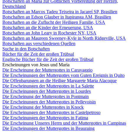
Botschaften an Maria zur Göttlichen Vorbereitung der Herzen,
Deutschland
Botschaften an Marcos Tadeu Teixeira in Jacareí SP, Brasilien
Botschaften an Edson Glauber in Itapiranga AM, Brasilien
Botschaften an die Zuflucht der Heiligen Familie, USA
Botschaften an die Kinder der Erneuerung, USA
Botschaften an John Leary in Rochester NY, USA
Botschaften an Maureen Sweeney-Kyle in North Ridgeville, USA
Botschaften aus verschiedenen Quellen
Suche in den Botschaften
Bücher für die Zeit der großen Trübsal
Englische Bücher für die Zeit der großen Trübsal
Erscheinungen von Jesus und Maria
Die Erscheinung der Muttergottes in Caravaggio
Die Erscheinungen der Muttergottes vom Guten Ereignis in Quito
Die Offenbarungen an die Heilige Margarete Maria Alacoque
Die Erscheinungen der Muttergottes in La Salette
Die Erscheinungen der Muttergottes in Lourdes
Die Erscheinung der Muttergottes in Pontmain
Die Erscheinungen der Muttergottes in Pellevoisin
Die Erscheinung der Muttergottes in Knock
Die Erscheinungen der Muttergottes in Castelpetroso
Die Erscheinungen der Muttergottes in Fatima
Die Erscheinung Unseres Herrn und der Muttergottes in Campinas
Die Erscheinungen der Muttergottes in Beauraing