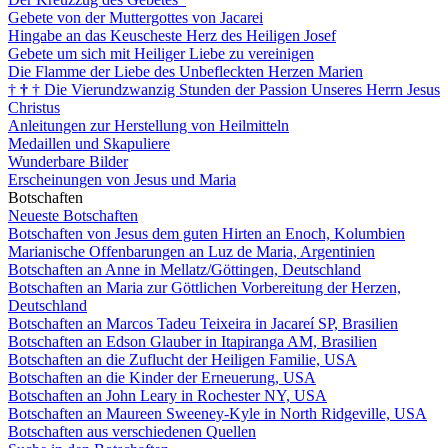
Gebete von der Muttergottes von Jacarei
Hingabe an das Keuscheste Herz des Heiligen Josef
Gebete um sich mit Heiliger Liebe zu vereinigen
Die Flamme der Liebe des Unbefleckten Herzen Marien
†
†
†
Die Vierundzwanzig Stunden der Passion Unseres Herrn Jesus
Christus
Anleitungen zur Herstellung von Heilmitteln
Medaillen und Skapuliere
Wunderbare Bilder
Erscheinungen von Jesus und Maria
Botschaften
Neueste Botschaften
Botschaften von Jesus dem guten Hirten an Enoch, Kolumbien
Marianische Offenbarungen an Luz de Maria, Argentinien
Botschaften an Anne in Mellatz/Göttingen, Deutschland
Botschaften an Maria zur Göttlichen Vorbereitung der Herzen,
Deutschland
Botschaften an Marcos Tadeu Teixeira in Jacareí SP, Brasilien
Botschaften an Edson Glauber in Itapiranga AM, Brasilien
Botschaften an die Zuflucht der Heiligen Familie, USA
Botschaften an die Kinder der Erneuerung, USA
Botschaften an John Leary in Rochester NY, USA
Botschaften an Maureen Sweeney-Kyle in North Ridgeville, USA
Botschaften aus verschiedenen Quellen