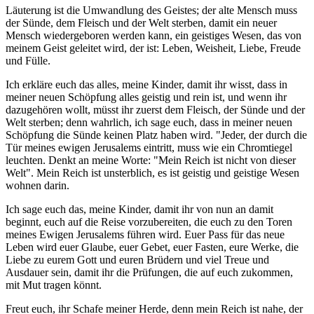
Läuterung ist die Umwandlung des Geistes; der alte Mensch muss
der Sünde, dem Fleisch und der Welt sterben, damit ein neuer
Mensch wiedergeboren werden kann, ein geistiges Wesen, das von
meinem Geist geleitet wird, der ist: Leben, Weisheit, Liebe, Freude
und Fülle.
Ich erkläre euch das alles, meine Kinder, damit ihr wisst, dass in
meiner neuen Schöpfung alles geistig und rein ist, und wenn ihr
dazugehören wollt, müsst ihr zuerst dem Fleisch, der Sünde und der
Welt sterben; denn wahrlich, ich sage euch, dass in meiner neuen
Schöpfung die Sünde keinen Platz haben wird. "Jeder, der durch die
Tür meines ewigen Jerusalems eintritt, muss wie ein Chromtiegel
leuchten. Denkt an meine Worte: "Mein Reich ist nicht von dieser
Welt". Mein Reich ist unsterblich, es ist geistig und geistige Wesen
wohnen darin.
Ich sage euch das, meine Kinder, damit ihr von nun an damit
beginnt, euch auf die Reise vorzubereiten, die euch zu den Toren
meines Ewigen Jerusalems führen wird. Euer Pass für das neue
Leben wird euer Glaube, euer Gebet, euer Fasten, eure Werke, die
Liebe zu eurem Gott und euren Brüdern und viel Treue und
Ausdauer sein, damit ihr die Prüfungen, die auf euch zukommen,
mit Mut tragen könnt.
Freut euch, ihr Schafe meiner Herde, denn mein Reich ist nahe, der