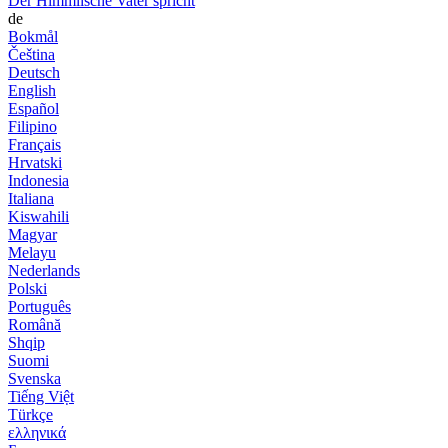
Der Himmlische Vater spricht
de
Bokmål
Čeština
Deutsch
English
Español
Filipino
Français
Hrvatski
Indonesia
Italiana
Kiswahili
Magyar
Melayu
Nederlands
Polski
Português
Română
Shqip
Suomi
Svenska
Tiếng Việt
Türkçe
ελληνικά