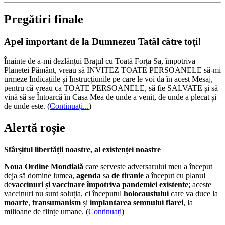
Pregătiri finale
Apel important de la Dumnezeu Tatăl către toți!
Înainte de a-mi dezlănțui Brațul cu Toată Forța Sa, împotriva
Planetei Pământ, vreau să INVITEZ TOATE PERSOANELE să-mi
urmeze Indicațiile și Instrucțiunile pe care le voi da în acest Mesaj,
pentru că vreau ca TOATE PERSOANELE, să fie SALVATE și să
vină să se Întoarcă în Casa Mea de unde a venit, de unde a plecat și
de unde este.
(
Continuați...
)
Alertă roșie
Sfârșitul libertății noastre, al existenței noastre
Noua Ordine Mondială
care servește adversarului meu a început
deja să domine lumea,
agenda
sa
de tiranie
a început cu planul
de
vaccinuri și vaccinare împotriva pandemiei existente
; aceste
vaccinuri nu sunt soluția, ci începutul
holocaustului
care va duce la
moarte
,
transumanism
și
implantarea semnului fiarei
, la
milioane de ființe umane. (
Continuați
)