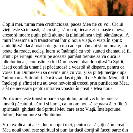
Copiii mei, turma mea credincioasă, pacea Mea fie cu voi. Ciclul
vieții este să te naști, să crești și să moai; fiecare zi se naște cineva,
crește și moare puțin până ajunge la plinitudinea vieții pământești. A
muri înseamnă a fi transformat într-o nouă viață, o viață în spirit;
amintiți-vă: dacă boaba de grâu nu cade pe pământ și nu moare, nu
poate da roade, același lucru se întâmplă cu voi; sunteți chemati să fii
sfinți; pelerinajul vostru pe această pământ trebuie să vă ducă la
plinitudinea și cunoștințea lui Dumnezeu; abandonați-vă în Spirit,
lăsați condiția umană și păcătuoasă a voastră să dispare, pentru ca
voiea Lui Dumnezeu să devină una cu voi, și să puteți merge după
îndrumarea Spiritului. Dacă v-ați lasat ghidati de Spiritul Meu, ați fi
înțelepți și sfinți și nu ați avea nevoie să treceți prin purificarea Mea,
atât de necesară pentru intrarea voastră în creația Mea nouă.
Purificarea este transformare a spiritului; omul vechi trebuie să
moară păcatului, cărnii și lumii, ca un om nou să se naască, o ființă
spirituală, ghidată de Spiritul Meu care este: Viață, Înțelepciune,
Iubire, Buonumire și Plinitudine.
V-oi explica tot acest lucru copiii mei, pentru ca să știți că în creația
Mea nouă totul este spiritual și pur, iar dacă doriți să faceți parte din