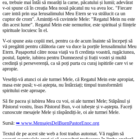
ea, trebuie mai întâi să moarăți la carne, păcatului și lumii; adevărat
v-oi spune că în creația Mea nouă păcatul nu va avea loc. "Fiecare
care intră prin ușa Ierusalimului Meu Etern se va strălucit ca un
cuptor de crom". Amintiți-vă cuvintele Mele: "Regatul Mein nu este
din acest lume". Regatul Mein este nemuritor, este spiritual și ființele
spirituale locuiesc în el.
V-oi spune asta copiii mei, pentru ca de acum înainte să începeți să
vă pregătiti pentru călătoria care va duce la porțile Ierusalimului Meu
Etern. Pașaportul către noua viață va fi credința voastră, rugăciunea,
postul, faptele, iubirea pentru Dumnezeul și frații vostri și multă
credință și perseverență, ca să poți purta cu curaj ispitirile care vi se
apropie.
Veseliți-vă atunci oi ale turmei Mele, că Regatul Mein este apropiat,
masa este pusă; v-oi aștepta, nu întârziați; timpul transformării
spiritului este aproape.
Să fie pacea și iubirea Mea cu voi, oi ale turmei Mele; Stăpânul și
Păstorul vostru, Iisus Păstorul Bun, v-oi iubește și v-aștepta. Faceți
cunoscute mesajele Mele și răspândiți-le, oi ale turmei Mele.
Sursă:
➥ www.MensajesDelBuenPastorEnoc.org
Textul de pe acest site web a fost tradus automat. Vă rugăm să