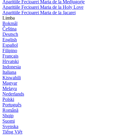
Aparitiile Fecioarei Maria de la Medjugorje
Aparitiile Fecioarei Maria de la Holy Love
Aparitiile Fecioarei Maria de la Jacarei
Limba
Bokmål
Čeština
Deutsch
English
Español
Filipino
Français
Hrvatski
Indonesia
Italiana
Kiswahili
Magyar
Melayu
Nederlands
Polski
Português
Română
Shqip
Suomi
Svenska
Tiếng Việt