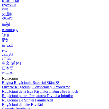
Български
Русский
বাংলা
বதமிழ்
తెలుగు
ಕನ್ನಡ
മലയാളം
ไทย
हिंदी
العربية
اردو
فارسی
עִברִית
中文 (简体)
日本語
한국어
Rugăciuni
Regina Rugăciunii: Rozariul Sfânt
🌹
Diverse Rugăciuni, Consacrări și Exorcizme
Rugăciuni de la Isus Pășunitorul Bun către Enoch
Rugăciuni pentru Prepararea Divină a Inimilor
Rugăciuni ale Sfintei Familii Azil
Rugăciuni din alte Rivelări
Crusada Rugăciunii