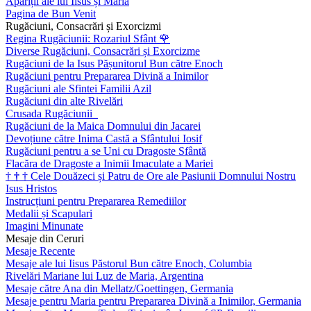
Apariții ale lui Iisus și Maria
Pagina de Bun Venit
Rugăciuni, Consacrări și Exorcizmi
Regina Rugăciunii: Rozariul Sfânt
🌹
Diverse Rugăciuni, Consacrări și Exorcizme
Rugăciuni de la Isus Pășunitorul Bun către Enoch
Rugăciuni pentru Prepararea Divină a Inimilor
Rugăciuni ale Sfintei Familii Azil
Rugăciuni din alte Rivelări
Crusada Rugăciunii
Rugăciuni de la Maica Domnului din Jacarei
Devoțiune către Inima Castă a Sfântului Iosif
Rugăciuni pentru a se Uni cu Dragoste Sfântă
Flacăra de Dragoste a Inimii Imaculate a Mariei
†
†
†
Cele Douăzeci și Patru de Ore ale Pasiunii Domnului Nostru
Isus Hristos
Instrucțiuni pentru Prepararea Remediilor
Medalii și Scapulari
Imagini Minunate
Mesaje din Ceruri
Mesaje Recente
Mesaje ale lui Iisus Păstorul Bun către Enoch, Columbia
Rivelări Mariane lui Luz de Maria, Argentina
Mesaje către Ana din Mellatz/Goettingen, Germania
Mesaje pentru Maria pentru Prepararea Divină a Inimilor, Germania