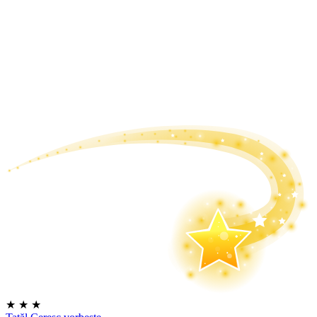
★
★
★