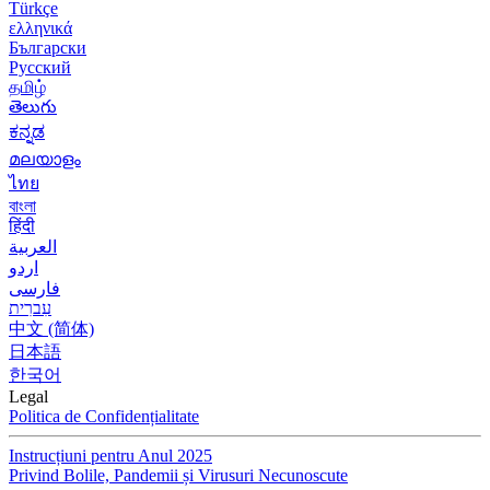
Türkçe
ελληνικά
Български
Русский
தமிழ்
తెలుగు
ಕನ್ನಡ
മലയാളം
ไทย
বাংলা
हिंदी
العربية
اردو
فارسی
עִברִית
中文 (简体)
日本語
한국어
Legal
Politica de Confidențialitate
Instrucțiuni pentru Anul 2025
Privind Bolile, Pandemii și Virusuri Necunoscute