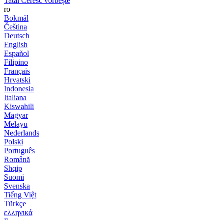
Tatăl Ceresc vorbește
ro
Bokmål
Čeština
Deutsch
English
Español
Filipino
Français
Hrvatski
Indonesia
Italiana
Kiswahili
Magyar
Melayu
Nederlands
Polski
Português
Română
Shqip
Suomi
Svenska
Tiếng Việt
Türkçe
ελληνικά