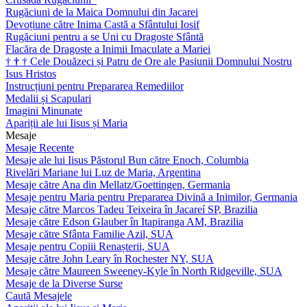
Rugăciuni de la Maica Domnului din Jacarei
Devoțiune către Inima Castă a Sfântului Iosif
Rugăciuni pentru a se Uni cu Dragoste Sfântă
Flacăra de Dragoste a Inimii Imaculate a Mariei
†
†
†
Cele Douăzeci și Patru de Ore ale Pasiunii Domnului Nostru
Isus Hristos
Instrucțiuni pentru Prepararea Remediilor
Medalii și Scapulari
Imagini Minunate
Apariții ale lui Iisus și Maria
Mesaje
Mesaje Recente
Mesaje ale lui Iisus Păstorul Bun către Enoch, Columbia
Rivelări Mariane lui Luz de Maria, Argentina
Mesaje către Ana din Mellatz/Goettingen, Germania
Mesaje pentru Maria pentru Prepararea Divină a Inimilor, Germania
Mesaje către Marcos Tadeu Teixeira în Jacareí SP, Brazilia
Mesaje către Edson Glauber în Itapiranga AM, Brazilia
Mesaje către Sfânta Familie Azil, SUA
Mesaje pentru Copiii Renașterii, SUA
Mesaje către John Leary în Rochester NY, SUA
Mesaje către Maureen Sweeney-Kyle în North Ridgeville, SUA
Mesaje de la Diverse Surse
Caută Mesajele