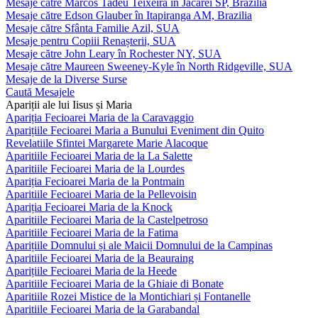
Mesaje către Marcos Tadeu Teixeira în Jacareí SP, Brazilia
Mesaje către Edson Glauber în Itapiranga AM, Brazilia
Mesaje către Sfânta Familie Azil, SUA
Mesaje pentru Copiii Renașterii, SUA
Mesaje către John Leary în Rochester NY, SUA
Mesaje către Maureen Sweeney-Kyle în North Ridgeville, SUA
Mesaje de la Diverse Surse
Caută Mesajele
Apariții ale lui Iisus și Maria
Apariția Fecioarei Maria de la Caravaggio
Aparițiile Fecioarei Maria a Bunului Eveniment din Quito
Revelatiile Sfintei Margarete Marie Alacoque
Aparitiile Fecioarei Maria de la La Salette
Aparitiile Fecioarei Maria de la Lourdes
Apariția Fecioarei Maria de la Pontmain
Aparitiile Fecioarei Maria de la Pellevoisin
Apariția Fecioarei Maria de la Knock
Aparitiile Fecioarei Maria de la Castelpetroso
Aparitiile Fecioarei Maria de la Fatima
Aparițiile Domnului și ale Maicii Domnului de la Campinas
Aparitiile Fecioarei Maria de la Beauraing
Aparițiile Fecioarei Maria de la Heede
Aparitiile Fecioarei Maria de la Ghiaie di Bonate
Aparitiile Rozei Mistice de la Montichiari și Fontanelle
Aparitiile Fecioarei Maria de la Garabandal