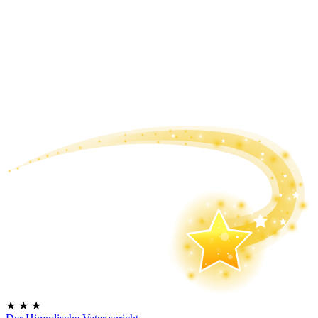
★
★
★