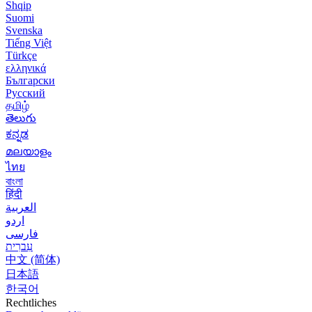
Shqip
Suomi
Svenska
Tiếng Việt
Türkçe
ελληνικά
Български
Русский
தமிழ்
తెలుగు
ಕನ್ನಡ
മലയാളം
ไทย
বাংলা
हिंदी
العربية
اردو
فارسی
עִברִית
中文 (简体)
日本語
한국어
Rechtliches