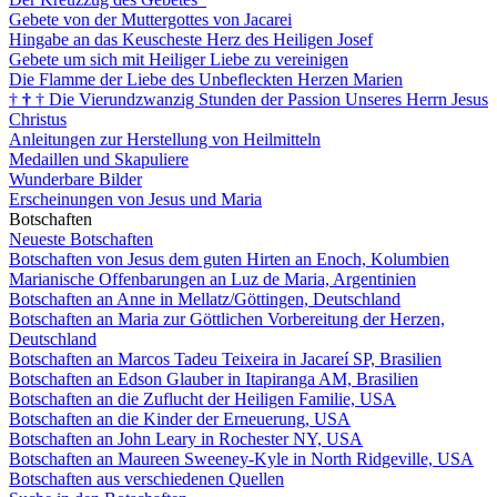
Gebete von der Muttergottes von Jacarei
Hingabe an das Keuscheste Herz des Heiligen Josef
Gebete um sich mit Heiliger Liebe zu vereinigen
Die Flamme der Liebe des Unbefleckten Herzen Marien
†
†
†
Die Vierundzwanzig Stunden der Passion Unseres Herrn Jesus
Christus
Anleitungen zur Herstellung von Heilmitteln
Medaillen und Skapuliere
Wunderbare Bilder
Erscheinungen von Jesus und Maria
Botschaften
Neueste Botschaften
Botschaften von Jesus dem guten Hirten an Enoch, Kolumbien
Marianische Offenbarungen an Luz de Maria, Argentinien
Botschaften an Anne in Mellatz/Göttingen, Deutschland
Botschaften an Maria zur Göttlichen Vorbereitung der Herzen,
Deutschland
Botschaften an Marcos Tadeu Teixeira in Jacareí SP, Brasilien
Botschaften an Edson Glauber in Itapiranga AM, Brasilien
Botschaften an die Zuflucht der Heiligen Familie, USA
Botschaften an die Kinder der Erneuerung, USA
Botschaften an John Leary in Rochester NY, USA
Botschaften an Maureen Sweeney-Kyle in North Ridgeville, USA
Botschaften aus verschiedenen Quellen