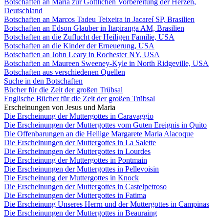
Botschaften an Maria zur Göttlichen Vorbereitung der Herzen,
Deutschland
Botschaften an Marcos Tadeu Teixeira in Jacareí SP, Brasilien
Botschaften an Edson Glauber in Itapiranga AM, Brasilien
Botschaften an die Zuflucht der Heiligen Familie, USA
Botschaften an die Kinder der Erneuerung, USA
Botschaften an John Leary in Rochester NY, USA
Botschaften an Maureen Sweeney-Kyle in North Ridgeville, USA
Botschaften aus verschiedenen Quellen
Suche in den Botschaften
Bücher für die Zeit der großen Trübsal
Englische Bücher für die Zeit der großen Trübsal
Erscheinungen von Jesus und Maria
Die Erscheinung der Muttergottes in Caravaggio
Die Erscheinungen der Muttergottes vom Guten Ereignis in Quito
Die Offenbarungen an die Heilige Margarete Maria Alacoque
Die Erscheinungen der Muttergottes in La Salette
Die Erscheinungen der Muttergottes in Lourdes
Die Erscheinung der Muttergottes in Pontmain
Die Erscheinungen der Muttergottes in Pellevoisin
Die Erscheinung der Muttergottes in Knock
Die Erscheinungen der Muttergottes in Castelpetroso
Die Erscheinungen der Muttergottes in Fatima
Die Erscheinung Unseres Herrn und der Muttergottes in Campinas
Die Erscheinungen der Muttergottes in Beauraing