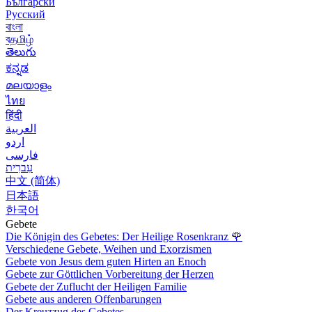
Български
Русский
বাংলা
বதமிழ்
తెలుగు
ಕನ್ನಡ
മലയാളം
ไทย
हिंदी
العربية
اردو
فارسی
עִברִית
中文 (简体)
日本語
한국어
Gebete
Die Königin des Gebetes: Der Heilige Rosenkranz
🌹
Verschiedene Gebete, Weihen und Exorzismen
Gebete von Jesus dem guten Hirten an Enoch
Gebete zur Göttlichen Vorbereitung der Herzen
Gebete der Zuflucht der Heiligen Familie
Gebete aus anderen Offenbarungen
Der Kreuzzug des Gebetes