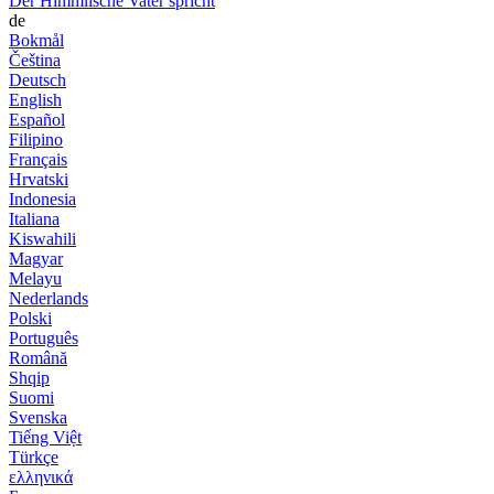
Der Himmlische Vater spricht
de
Bokmål
Čeština
Deutsch
English
Español
Filipino
Français
Hrvatski
Indonesia
Italiana
Kiswahili
Magyar
Melayu
Nederlands
Polski
Português
Română
Shqip
Suomi
Svenska
Tiếng Việt
Türkçe
ελληνικά