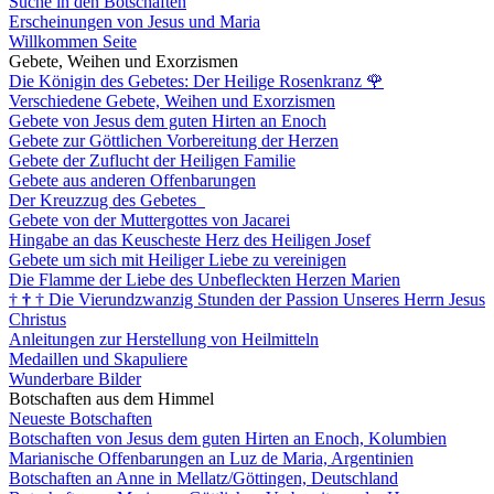
Suche in den Botschaften
Erscheinungen von Jesus und Maria
Willkommen Seite
Gebete, Weihen und Exorzismen
Die Königin des Gebetes: Der Heilige Rosenkranz
🌹
Verschiedene Gebete, Weihen und Exorzismen
Gebete von Jesus dem guten Hirten an Enoch
Gebete zur Göttlichen Vorbereitung der Herzen
Gebete der Zuflucht der Heiligen Familie
Gebete aus anderen Offenbarungen
Der Kreuzzug des Gebetes
Gebete von der Muttergottes von Jacarei
Hingabe an das Keuscheste Herz des Heiligen Josef
Gebete um sich mit Heiliger Liebe zu vereinigen
Die Flamme der Liebe des Unbefleckten Herzen Marien
†
†
†
Die Vierundzwanzig Stunden der Passion Unseres Herrn Jesus
Christus
Anleitungen zur Herstellung von Heilmitteln
Medaillen und Skapuliere
Wunderbare Bilder
Botschaften aus dem Himmel
Neueste Botschaften
Botschaften von Jesus dem guten Hirten an Enoch, Kolumbien
Marianische Offenbarungen an Luz de Maria, Argentinien
Botschaften an Anne in Mellatz/Göttingen, Deutschland