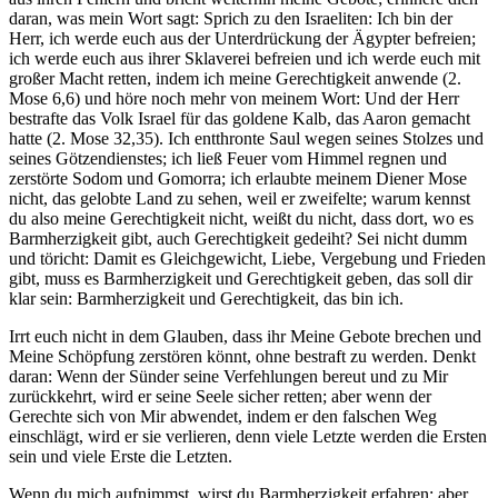
daran, was mein Wort sagt: Sprich zu den Israeliten: Ich bin der
Herr, ich werde euch aus der Unterdrückung der Ägypter befreien;
ich werde euch aus ihrer Sklaverei befreien und ich werde euch mit
großer Macht retten, indem ich meine Gerechtigkeit anwende (2.
Mose 6,6) und höre noch mehr von meinem Wort: Und der Herr
bestrafte das Volk Israel für das goldene Kalb, das Aaron gemacht
hatte (2. Mose 32,35). Ich entthronte Saul wegen seines Stolzes und
seines Götzendienstes; ich ließ Feuer vom Himmel regnen und
zerstörte Sodom und Gomorra; ich erlaubte meinem Diener Mose
nicht, das gelobte Land zu sehen, weil er zweifelte; warum kennst
du also meine Gerechtigkeit nicht, weißt du nicht, dass dort, wo es
Barmherzigkeit gibt, auch Gerechtigkeit gedeiht? Sei nicht dumm
und töricht: Damit es Gleichgewicht, Liebe, Vergebung und Frieden
gibt, muss es Barmherzigkeit und Gerechtigkeit geben, das soll dir
klar sein: Barmherzigkeit und Gerechtigkeit, das bin ich.
Irrt euch nicht in dem Glauben, dass ihr Meine Gebote brechen und
Meine Schöpfung zerstören könnt, ohne bestraft zu werden. Denkt
daran: Wenn der Sünder seine Verfehlungen bereut und zu Mir
zurückkehrt, wird er seine Seele sicher retten; aber wenn der
Gerechte sich von Mir abwendet, indem er den falschen Weg
einschlägt, wird er sie verlieren, denn viele Letzte werden die Ersten
sein und viele Erste die Letzten.
Wenn du mich aufnimmst, wirst du Barmherzigkeit erfahren; aber