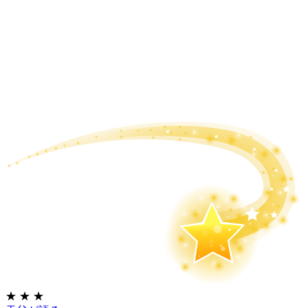
★
★
★