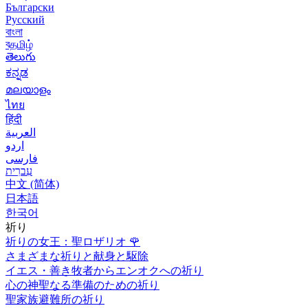
Български
Русский
বাংলা
বதமிழ்
తెలుగు
ಕನ್ನಡ
മലയാളം
ไทย
हिंदी
العربية
اردو
فارسی
עִברִית
中文 (简体)
日本語
한국어
祈り
祈りの女王：聖ロザリオ
🌹
さまざまな祈りと献身と駆除
イエス・善き牧者からエンオクへの祈り
心の神聖なる準備のための祈り
聖家族避難所の祈り