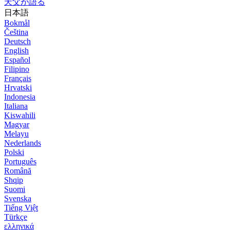
天父が語る
日本語
Bokmål
Čeština
Deutsch
English
Español
Filipino
Français
Hrvatski
Indonesia
Italiana
Kiswahili
Magyar
Melayu
Nederlands
Polski
Português
Română
Shqip
Suomi
Svenska
Tiếng Việt
Türkçe
ελληνικά