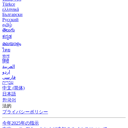
Türkçe
ελληνικά
Български
Русский
தமிழ்
తెలుగు
ಕನ್ನಡ
മലയാളം
ไทย
বাংলা
हिंदी
العربية
اردو
فارسی
עִברִית
中文 (简体)
日本語
한국어
法的
プライバシーポリシー
今年2025年の指示