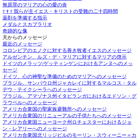
無原罪のマリアの心の愛の炎
†
†
†
我らが主イエス・キリストの受難の二十四時間
薬剤を準備する指示
メダルとスカプラリオ
奇跡的な像
天からのメッセージ
最近のメッセージ
コロンビアのエノクに対する善き牧者イエスのメッセージ
アルゼンチン、ルズ・デ・マリアに対するマリアの啓示
ドイツのメラッツ/ゲッティンゲンにおけるアンヌへのメッ
セージ
ドイツ、心の神聖な準備のためのマリアへのメッセージ
ブラジル、サンパウロ州ジャカレイに対するマルコス・タル
デウ・テイクシーラへのメッセージ
ブラジル、アマゾナス州イタピランガにおけるエドソン・グ
ラウベルへのメッセージ
アメリカ合衆国の聖家族避難所へのメッセージ
アメリカ合衆国のリニューアルの子供たちへのメッセージ
アメリカ合衆国ニューヨーク州ロチェスターにおけるジョ
ン・レアリーへのメッセージ
アメリカ合衆国北リッジビルのモーリン・スウィーニー＝カ