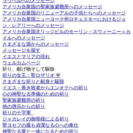
ラウベルへのメッセージ
アメリカ合衆国の聖家族避難所へのメッセージ
アメリカ合衆国のリニューアルの子供たちへのメッセージ
アメリカ合衆国ニューヨーク州ロチェスターにおけるジョ
ン・レアリーへのメッセージ
アメリカ合衆国北リッジビルのモーリン・スウィーニー＝カ
イルへのメッセージ
さまざまな源からのメッセージ
メッセージを探す
イエスとマリアの現れ
ウェルカムページ
祈り、献げ物そして駆除
祈りの女王：聖ロザリオ
🌹
さまざまな祈りと献身と駆除
イエス・善き牧者からエンオクへの祈り
心の神聖なる準備のための祈り
聖家族避難所の祈り
他の啓示からの祈り
祈りの十字軍
ジャカレイの御母様による祈り
聖ヨセフの最も貞潔なる心への奉仕
神聖なる愛と一体になるための祈り