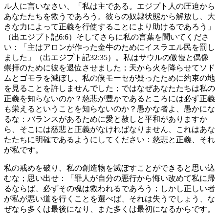
ル人に言いなさい、「私は主である。エジプト人の圧迫から
あなたたちを救うであろう。彼らの奴隷状態から解放し、大
きな力によって正義を行使することにより助けるであろう」
（出エジプト記6:6）そしてさらに私の言葉を聞いてくださ
い：「主はアロンが作った金牛のためにイスラエル民を罰し
ました」（出エジプト記32:35）。私はサウルの傲慢と偶像
崇拝のために彼を退位させました；天から火を降らせてソド
ムとゴモラを滅ぼし、私の僕モーセが疑ったために約束の地
を見ることを許しませんでした；ではなぜあなたたちは私の
正義を知らないのか？慈悲が豊かであるところには必ず正義
も栄えるということを知らないのか？愚かな者よ、愚かにな
るな：バランスがあるために愛と赦しと平和がありますか
ら、そこには慈悲と正義がなければなりません、これはあな
たたちに明確であるようにしてください：慈悲と正義、それ
が私です。
私の戒めを破り、私の創造物を滅ぼすことができると思い込
むな；思い出せ：「罪人が自分の悪行から悔い改めて私に帰
るならば、必ずその魂は救われるであろう；しかし正しい者
が私が悪い道を行くことを選べば、それは失うでしょう、な
ぜなら多くは最後になり、また多くは最初になるからです。