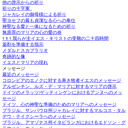
他の啓示からの祈り
祈りの十字軍
ジャカレイの御母様による祈り
聖ヨセフの最も貞潔なる心への奉仕
神聖なる愛と一体になるための祈り
無原罪のマリアの心の愛の炎
†
†
†
我らが主イエス・キリストの受難の二十四時間
薬剤を準備する指示
メダルとスカプラリオ
奇跡的な像
イエスとマリアの現れ
メッセージ
最近のメッセージ
コロンビアのエノクに対する善き牧者イエスのメッセージ
アルゼンチン、ルズ・デ・マリアに対するマリアの啓示
ドイツのメラッツ/ゲッティンゲンにおけるアンヌへのメッ
セージ
ドイツ、心の神聖な準備のためのマリアへのメッセージ
ブラジル、サンパウロ州ジャカレイに対するマルコス・タル
デウ・テイクシーラへのメッセージ
ブラジル、アマゾナス州イタピランガにおけるエドソン・グ