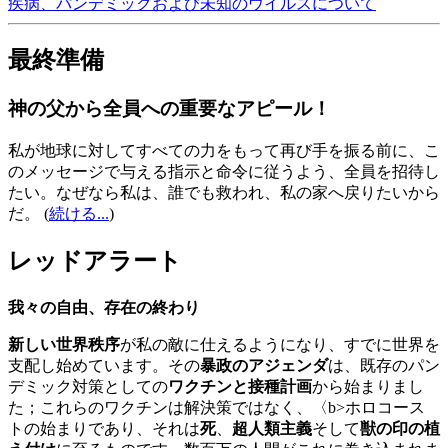
疾病、パンデミックおよび未知のウイルスについて
最終準備
神の父から全員への重要なアピール！
私が地球に対してすべての力をもって再び手を振る前に、こ
のメッセージで与える指示と命令に従うよう、全員を招待し
たい。なぜなら私は、誰でも救われ、私の家へ戻りたいから
だ。
(
続ける...
)
レッドアラート
我々の自由、存在の終わり
新しい世界秩序
が私の敵に仕えるようになり、すでに世界を
支配し始めています。その
暴政のアジェンダ
は、既存のパン
デミック対策としての
ワクチンと接種計画
から始まりまし
た；これらのワクチンは解決策ではなく、〈b>ホロコース
トの始まりであり、それは
死
、
超人類主義
そして
獣の印の植