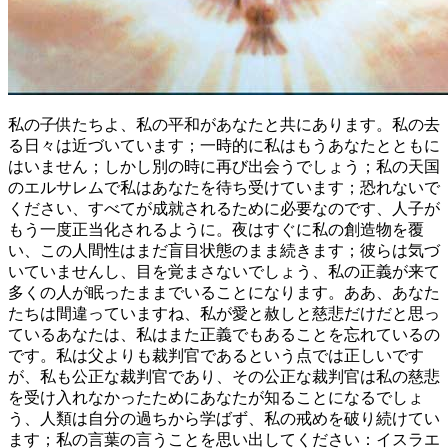
私の子供たちよ、私の平和があなたと共にあります。私の去
る日々は近づいています；一時的に私はもうあなたとともに
はいません；しかし別の時に再び出会うでしょう；私の天国
のエルサレムで私はあなたを待ち受けています；恐れないで
ください、すべてが成就されるために必要なのです、人子が
もう一度正当化されるように。夜はすぐに私の創造物を覆
い、この人間性はまだ盲目状態のまま続きます；彼らは気づ
いていませんし、目を覚まさないでしょう、私の正義が来て
多くの人が眠ったままでいることになります。ああ、あなた
たちは間違っていますね、私が愛と赦しと慈悲だけだと思っ
ているあなたは、私はまた正義でもあることを忘れているの
です。私は父よりも裁判官であるという点では正しいです
が、私も公正な裁判官であり、その公正な裁判官は私の慈悲
を受け入れなかったためにあなたが知ることになるでしょ
う、人類は自分の過ちから学ばず、私の戒めを破り続けてい
ます；私の言葉の言うことを思い出してください：イスラエ