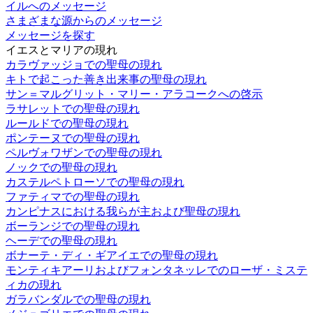
イルへのメッセージ
さまざまな源からのメッセージ
メッセージを探す
イエスとマリアの現れ
カラヴァッジョでの聖母の現れ
キトで起こった善き出来事の聖母の現れ
サン＝マルグリット・マリー・アラコークへの啓示
ラサレットでの聖母の現れ
ルールドでの聖母の現れ
ポンテーヌでの聖母の現れ
ペルヴォワザンでの聖母の現れ
ノックでの聖母の現れ
カステルペトローソでの聖母の現れ
ファティマでの聖母の現れ
カンピナスにおける我らが主および聖母の現れ
ボーランジでの聖母の現れ
ヘーデでの聖母の現れ
ボナーテ・ディ・ギアイエでの聖母の現れ
モンティキアーリおよびフォンタネッレでのローザ・ミステ
ィカの現れ
ガラバンダルでの聖母の現れ