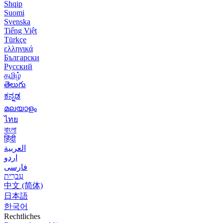
Shqip
Suomi
Svenska
Tiếng Việt
Türkçe
ελληνικά
Български
Русский
தமிழ்
తెలుగు
ಕನ್ನಡ
മലയാളം
ไทย
বাংলা
हिंदी
العربية
اردو
فارسی
עִברִית
中文 (简体)
日本語
한국어
Rechtliches