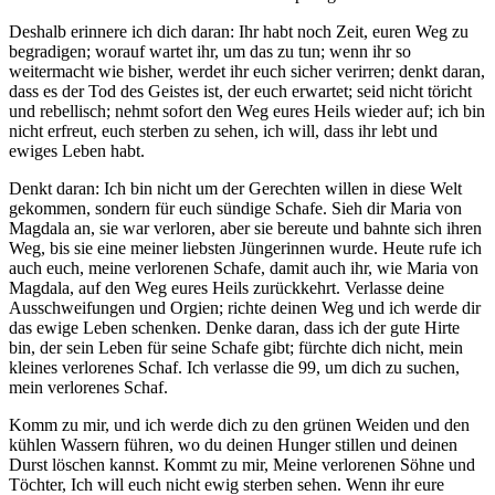
Deshalb erinnere ich dich daran: Ihr habt noch Zeit, euren Weg zu
begradigen; worauf wartet ihr, um das zu tun; wenn ihr so
weitermacht wie bisher, werdet ihr euch sicher verirren; denkt daran,
dass es der Tod des Geistes ist, der euch erwartet; seid nicht töricht
und rebellisch; nehmt sofort den Weg eures Heils wieder auf; ich bin
nicht erfreut, euch sterben zu sehen, ich will, dass ihr lebt und
ewiges Leben habt.
Denkt daran: Ich bin nicht um der Gerechten willen in diese Welt
gekommen, sondern für euch sündige Schafe. Sieh dir Maria von
Magdala an, sie war verloren, aber sie bereute und bahnte sich ihren
Weg, bis sie eine meiner liebsten Jüngerinnen wurde. Heute rufe ich
auch euch, meine verlorenen Schafe, damit auch ihr, wie Maria von
Magdala, auf den Weg eures Heils zurückkehrt. Verlasse deine
Ausschweifungen und Orgien; richte deinen Weg und ich werde dir
das ewige Leben schenken. Denke daran, dass ich der gute Hirte
bin, der sein Leben für seine Schafe gibt; fürchte dich nicht, mein
kleines verlorenes Schaf. Ich verlasse die 99, um dich zu suchen,
mein verlorenes Schaf.
Komm zu mir, und ich werde dich zu den grünen Weiden und den
kühlen Wassern führen, wo du deinen Hunger stillen und deinen
Durst löschen kannst. Kommt zu mir, Meine verlorenen Söhne und
Töchter, Ich will euch nicht ewig sterben sehen. Wenn ihr eure