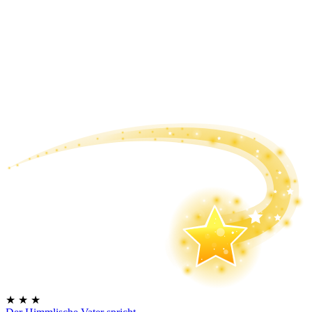
★
★
★