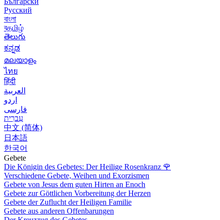
Български
Русский
বাংলা
বதமிழ்
తెలుగు
ಕನ್ನಡ
മലയാളം
ไทย
हिंदी
العربية
اردو
فارسی
עִברִית
中文 (简体)
日本語
한국어
Gebete
Die Königin des Gebetes: Der Heilige Rosenkranz
🌹
Verschiedene Gebete, Weihen und Exorzismen
Gebete von Jesus dem guten Hirten an Enoch
Gebete zur Göttlichen Vorbereitung der Herzen
Gebete der Zuflucht der Heiligen Familie
Gebete aus anderen Offenbarungen
Der Kreuzzug des Gebetes