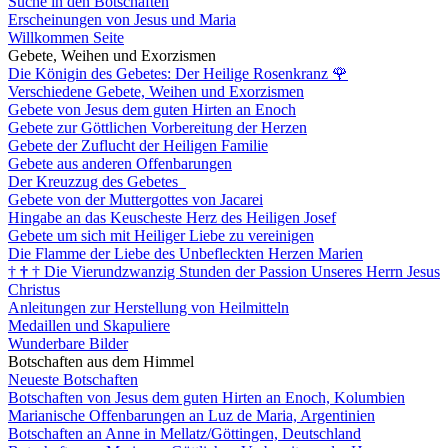
Suche in den Botschaften
Erscheinungen von Jesus und Maria
Willkommen Seite
Gebete, Weihen und Exorzismen
Die Königin des Gebetes: Der Heilige Rosenkranz
🌹
Verschiedene Gebete, Weihen und Exorzismen
Gebete von Jesus dem guten Hirten an Enoch
Gebete zur Göttlichen Vorbereitung der Herzen
Gebete der Zuflucht der Heiligen Familie
Gebete aus anderen Offenbarungen
Der Kreuzzug des Gebetes
Gebete von der Muttergottes von Jacarei
Hingabe an das Keuscheste Herz des Heiligen Josef
Gebete um sich mit Heiliger Liebe zu vereinigen
Die Flamme der Liebe des Unbefleckten Herzen Marien
†
†
†
Die Vierundzwanzig Stunden der Passion Unseres Herrn Jesus
Christus
Anleitungen zur Herstellung von Heilmitteln
Medaillen und Skapuliere
Wunderbare Bilder
Botschaften aus dem Himmel
Neueste Botschaften
Botschaften von Jesus dem guten Hirten an Enoch, Kolumbien
Marianische Offenbarungen an Luz de Maria, Argentinien
Botschaften an Anne in Mellatz/Göttingen, Deutschland