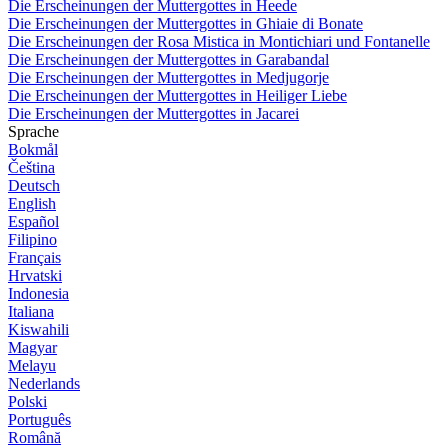
Die Erscheinungen der Muttergottes in Heede
Die Erscheinungen der Muttergottes in Ghiaie di Bonate
Die Erscheinungen der Rosa Mistica in Montichiari und Fontanelle
Die Erscheinungen der Muttergottes in Garabandal
Die Erscheinungen der Muttergottes in Medjugorje
Die Erscheinungen der Muttergottes in Heiliger Liebe
Die Erscheinungen der Muttergottes in Jacarei
Sprache
Bokmål
Čeština
Deutsch
English
Español
Filipino
Français
Hrvatski
Indonesia
Italiana
Kiswahili
Magyar
Melayu
Nederlands
Polski
Português
Română