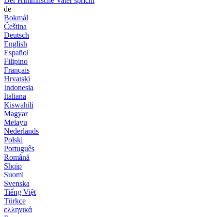
Der Himmlische Vater spricht
de
Bokmål
Čeština
Deutsch
English
Español
Filipino
Français
Hrvatski
Indonesia
Italiana
Kiswahili
Magyar
Melayu
Nederlands
Polski
Português
Română
Shqip
Suomi
Svenska
Tiếng Việt
Türkçe
ελληνικά