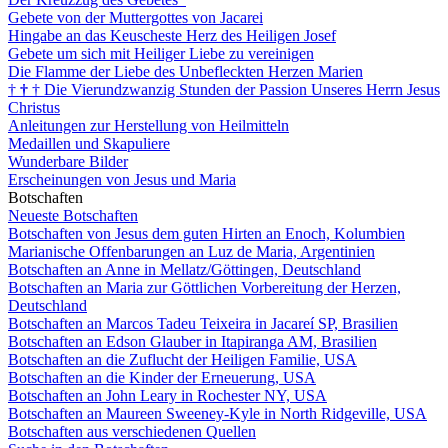
Gebete von der Muttergottes von Jacarei
Hingabe an das Keuscheste Herz des Heiligen Josef
Gebete um sich mit Heiliger Liebe zu vereinigen
Die Flamme der Liebe des Unbefleckten Herzen Marien
†
†
†
Die Vierundzwanzig Stunden der Passion Unseres Herrn Jesus
Christus
Anleitungen zur Herstellung von Heilmitteln
Medaillen und Skapuliere
Wunderbare Bilder
Erscheinungen von Jesus und Maria
Botschaften
Neueste Botschaften
Botschaften von Jesus dem guten Hirten an Enoch, Kolumbien
Marianische Offenbarungen an Luz de Maria, Argentinien
Botschaften an Anne in Mellatz/Göttingen, Deutschland
Botschaften an Maria zur Göttlichen Vorbereitung der Herzen,
Deutschland
Botschaften an Marcos Tadeu Teixeira in Jacareí SP, Brasilien
Botschaften an Edson Glauber in Itapiranga AM, Brasilien
Botschaften an die Zuflucht der Heiligen Familie, USA
Botschaften an die Kinder der Erneuerung, USA
Botschaften an John Leary in Rochester NY, USA
Botschaften an Maureen Sweeney-Kyle in North Ridgeville, USA
Botschaften aus verschiedenen Quellen