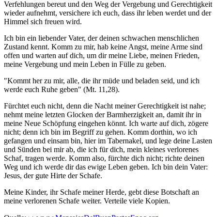
Verfehlungen bereut und den Weg der Vergebung und Gerechtigkeit
wieder aufnehmt, versichere ich euch, dass ihr leben werdet und der
Himmel sich freuen wird.
Ich bin ein liebender Vater, der deinen schwachen menschlichen
Zustand kennt. Komm zu mir, hab keine Angst, meine Arme sind
offen und warten auf dich, um dir meine Liebe, meinen Frieden,
meine Vergebung und mein Leben in Fülle zu geben.
"Kommt her zu mir, alle, die ihr müde und beladen seid, und ich
werde euch Ruhe geben" (Mt. 11,28).
Fürchtet euch nicht, denn die Nacht meiner Gerechtigkeit ist nahe;
nehmt meine letzten Glocken der Barmherzigkeit an, damit ihr in
meine Neue Schöpfung eingehen könnt. Ich warte auf dich, zögere
nicht; denn ich bin im Begriff zu gehen. Komm dorthin, wo ich
gefangen und einsam bin, hier im Tabernakel, und lege deine Lasten
und Sünden bei mir ab, die ich für dich, mein kleines verlorenes
Schaf, tragen werde. Komm also, fürchte dich nicht; richte deinen
Weg und ich werde dir das ewige Leben geben. Ich bin dein Vater:
Jesus, der gute Hirte der Schafe.
Meine Kinder, ihr Schafe meiner Herde, gebt diese Botschaft an
meine verlorenen Schafe weiter. Verteile viele Kopien.