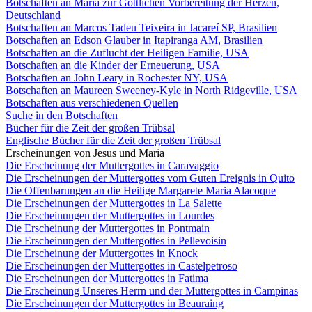
Botschaften an Maria zur Göttlichen Vorbereitung der Herzen,
Deutschland
Botschaften an Marcos Tadeu Teixeira in Jacareí SP, Brasilien
Botschaften an Edson Glauber in Itapiranga AM, Brasilien
Botschaften an die Zuflucht der Heiligen Familie, USA
Botschaften an die Kinder der Erneuerung, USA
Botschaften an John Leary in Rochester NY, USA
Botschaften an Maureen Sweeney-Kyle in North Ridgeville, USA
Botschaften aus verschiedenen Quellen
Suche in den Botschaften
Bücher für die Zeit der großen Trübsal
Englische Bücher für die Zeit der großen Trübsal
Erscheinungen von Jesus und Maria
Die Erscheinung der Muttergottes in Caravaggio
Die Erscheinungen der Muttergottes vom Guten Ereignis in Quito
Die Offenbarungen an die Heilige Margarete Maria Alacoque
Die Erscheinungen der Muttergottes in La Salette
Die Erscheinungen der Muttergottes in Lourdes
Die Erscheinung der Muttergottes in Pontmain
Die Erscheinungen der Muttergottes in Pellevoisin
Die Erscheinung der Muttergottes in Knock
Die Erscheinungen der Muttergottes in Castelpetroso
Die Erscheinungen der Muttergottes in Fatima
Die Erscheinung Unseres Herrn und der Muttergottes in Campinas
Die Erscheinungen der Muttergottes in Beauraing