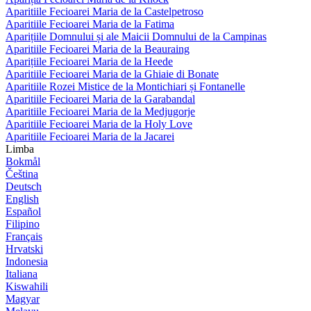
Aparitiile Fecioarei Maria de la Castelpetroso
Aparitiile Fecioarei Maria de la Fatima
Aparițiile Domnului și ale Maicii Domnului de la Campinas
Aparitiile Fecioarei Maria de la Beauraing
Aparițiile Fecioarei Maria de la Heede
Aparitiile Fecioarei Maria de la Ghiaie di Bonate
Aparitiile Rozei Mistice de la Montichiari și Fontanelle
Aparitiile Fecioarei Maria de la Garabandal
Aparitiile Fecioarei Maria de la Medjugorje
Aparitiile Fecioarei Maria de la Holy Love
Aparitiile Fecioarei Maria de la Jacarei
Limba
Bokmål
Čeština
Deutsch
English
Español
Filipino
Français
Hrvatski
Indonesia
Italiana
Kiswahili
Magyar