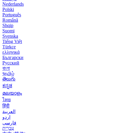
Nederlands
Polski
Português
Română
Shqip
Suomi
Svenska
Tiếng Việt
Türkçe
ελληνικά
Български
Русский
বাংলা
বதமிழ்
తెలుగు
ಕನ್ನಡ
മലയാളം
ไทย
हिंदी
العربية
اردو
فارسی
עִברִית