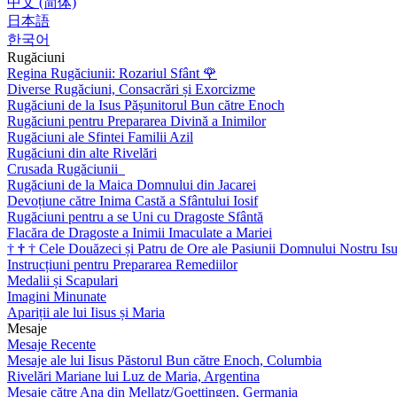
中文 (简体)
日本語
한국어
Rugăciuni
Regina Rugăciunii: Rozariul Sfânt
🌹
Diverse Rugăciuni, Consacrări și Exorcizme
Rugăciuni de la Isus Pășunitorul Bun către Enoch
Rugăciuni pentru Prepararea Divină a Inimilor
Rugăciuni ale Sfintei Familii Azil
Rugăciuni din alte Rivelări
Crusada Rugăciunii
Rugăciuni de la Maica Domnului din Jacarei
Devoțiune către Inima Castă a Sfântului Iosif
Rugăciuni pentru a se Uni cu Dragoste Sfântă
Flacăra de Dragoste a Inimii Imaculate a Mariei
†
†
†
Cele Douăzeci și Patru de Ore ale Pasiunii Domnului Nostru Isu
Instrucțiuni pentru Prepararea Remediilor
Medalii și Scapulari
Imagini Minunate
Apariții ale lui Iisus și Maria
Mesaje
Mesaje Recente
Mesaje ale lui Iisus Păstorul Bun către Enoch, Columbia
Rivelări Mariane lui Luz de Maria, Argentina
Mesaje către Ana din Mellatz/Goettingen, Germania