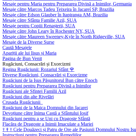
Mesaje pentru Maria pentru Prepararea Divină a Inimilor, Germania
Mesaje către Marcos Tadeu Teixeira în Jacareí SP, Brazilia
Mesaje către Edson Glauber în Itapiranga AM, Brazilia
Mesaje către Sfânta Familie Azil, SUA
Mesaje pentru Copiii Renașterii, SUA
Mesaje către John Leary în Rochester NY, SUA
Mesaje către Maureen Sweeney-Kyle în North Ridgeville, SUA
Mesaje de la Diverse Surse
Caută Mesajele
Apariții ale lui Iisus și Maria
Pagina de Bun Venit
Rugăciuni, Consacrări și Exorcizmi
Regina Rugăciunii: Rozariul Sfânt
🌹
Diverse Rugăciuni, Consacrări și Exorcizme
Rugăciuni de la Isus Pășunitorul Bun către Enoch
Rugăciuni pentru Prepararea Divină a Inimilor
Rugăciuni ale Sfintei Familii Azil
Rugăciuni din alte Rivelări
Crusada Rugăciunii
Rugăciuni de la Maica Domnului din Jacarei
Devoțiune către Inima Castă a Sfântului Iosif
Rugăciuni pentru a se Uni cu Dragoste Sfântă
Flacăra de Dragoste a Inimii Imaculate a Mariei
†
†
†
Cele Douăzeci și Patru de Ore ale Pasiunii Domnului Nostru Isu
Instrucțiuni pentru Prepararea Remediilor