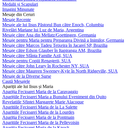
Medalii și Scapulari
Imagini Minunate
Mesaje din Ceruri
Mesaje Recente
Mesaje ale lui Iisus Păstorul Bun către Enoch, Columbia
Rivelări Mariane lui Luz de Maria, Argentina
Mesaje către Ana din Mellatz/Goettingen, Germania
Mesaje pentru Maria pentru Prepararea Divină a Inimilor, Germania
Mesaje către Marcos Tadeu Teixeira în Jacareí SP, Brazilia
Mesaje către Edson Glauber în Itapiranga AM, Brazilia
Mesaje către Sfânta Familie Azil, SUA
Mesaje pentru Copiii Renașterii, SUA
Mesaje către John Leary în Rochester NY, SUA
Mesaje către Maureen Sweeney-Kyle în North Ridgeville, SUA
Mesaje de la Diverse Surse
Caută Mesajele
Apariții ale lui Iisus și Maria
Apariția Fecioarei Maria de la Caravaggio
Aparițiile Fecioarei Maria a Bunului Eveniment din Quito
Revelatiile Sfintei Margarete Marie Alacoque
Aparitiile Fecioarei Maria de la La Salette
Aparitiile Fecioarei Maria de la Lourdes
Apariția Fecioarei Maria de la Pontmain
Aparitiile Fecioarei Maria de la Pellevoisin
Apariția Fecioarei Maria de la Knock