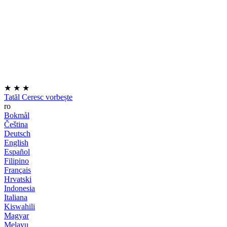
★
★
★
Tatăl Ceresc vorbește
ro
Bokmål
Čeština
Deutsch
English
Español
Filipino
Français
Hrvatski
Indonesia
Italiana
Kiswahili
Magyar
Melayu