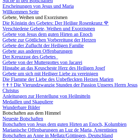
Suche in den Botschaften
Erscheinungen von Jesus und Maria
Willkommen Seite
Gebete, Weihen und Exorzismen
Die Königin des Gebetes: Der Heilige Rosenkranz
🌹
Verschiedene Gebete, Weihen und Exorzismen
Gebete von Jesus dem guten Hirten an Enoch
Gebete zur Göttlichen Vorbereitung der Herzen
Gebete der Zuflucht der Heiligen Familie
Gebete aus anderen Offenbarungen
Der Kreuzzug des Gebetes
Gebete von der Muttergottes von Jacarei
Hingabe an das Keuscheste Herz des Heiligen Josef
Gebete um sich mit Heiliger Liebe zu vereinigen
Die Flamme der Liebe des Unbefleckten Herzen Marien
†
†
†
Die Vierundzwanzig Stunden der Passion Unseres Herrn Jesus
Christus
Anleitungen zur Herstellung von Heilmitteln
Medaillen und Skapuliere
Wunderbare Bilder
Botschaften aus dem Himmel
Neueste Botschaften
Botschaften von Jesus dem guten Hirten an Enoch, Kolumbien
Marianische Offenbarungen an Luz de Maria, Argentinien
Botschaften an Anne in Mellatz/Göttingen, Deutschland