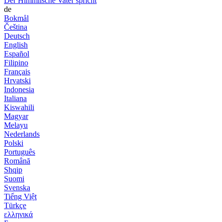
Der Himmlische Vater spricht
de
Bokmål
Čeština
Deutsch
English
Español
Filipino
Français
Hrvatski
Indonesia
Italiana
Kiswahili
Magyar
Melayu
Nederlands
Polski
Português
Română
Shqip
Suomi
Svenska
Tiếng Việt
Türkçe
ελληνικά