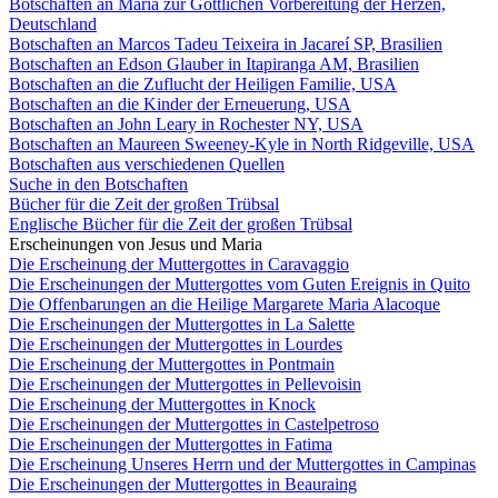
Botschaften an Maria zur Göttlichen Vorbereitung der Herzen,
Deutschland
Botschaften an Marcos Tadeu Teixeira in Jacareí SP, Brasilien
Botschaften an Edson Glauber in Itapiranga AM, Brasilien
Botschaften an die Zuflucht der Heiligen Familie, USA
Botschaften an die Kinder der Erneuerung, USA
Botschaften an John Leary in Rochester NY, USA
Botschaften an Maureen Sweeney-Kyle in North Ridgeville, USA
Botschaften aus verschiedenen Quellen
Suche in den Botschaften
Bücher für die Zeit der großen Trübsal
Englische Bücher für die Zeit der großen Trübsal
Erscheinungen von Jesus und Maria
Die Erscheinung der Muttergottes in Caravaggio
Die Erscheinungen der Muttergottes vom Guten Ereignis in Quito
Die Offenbarungen an die Heilige Margarete Maria Alacoque
Die Erscheinungen der Muttergottes in La Salette
Die Erscheinungen der Muttergottes in Lourdes
Die Erscheinung der Muttergottes in Pontmain
Die Erscheinungen der Muttergottes in Pellevoisin
Die Erscheinung der Muttergottes in Knock
Die Erscheinungen der Muttergottes in Castelpetroso
Die Erscheinungen der Muttergottes in Fatima
Die Erscheinung Unseres Herrn und der Muttergottes in Campinas
Die Erscheinungen der Muttergottes in Beauraing