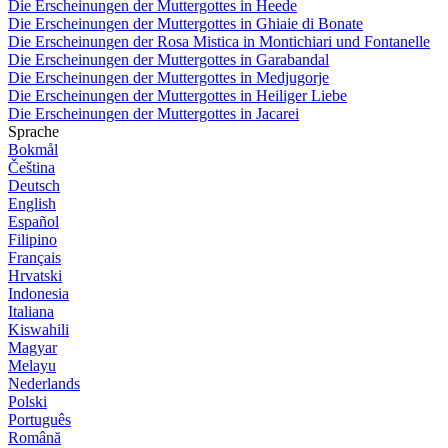
Die Erscheinungen der Muttergottes in Heede
Die Erscheinungen der Muttergottes in Ghiaie di Bonate
Die Erscheinungen der Rosa Mistica in Montichiari und Fontanelle
Die Erscheinungen der Muttergottes in Garabandal
Die Erscheinungen der Muttergottes in Medjugorje
Die Erscheinungen der Muttergottes in Heiliger Liebe
Die Erscheinungen der Muttergottes in Jacarei
Sprache
Bokmål
Čeština
Deutsch
English
Español
Filipino
Français
Hrvatski
Indonesia
Italiana
Kiswahili
Magyar
Melayu
Nederlands
Polski
Português
Română