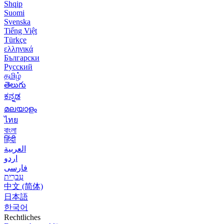
Shqip
Suomi
Svenska
Tiếng Việt
Türkçe
ελληνικά
Български
Русский
தமிழ்
తెలుగు
ಕನ್ನಡ
മലയാളം
ไทย
বাংলা
हिंदी
العربية
اردو
فارسی
עִברִית
中文 (简体)
日本語
한국어
Rechtliches