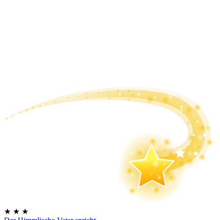
★
★
★