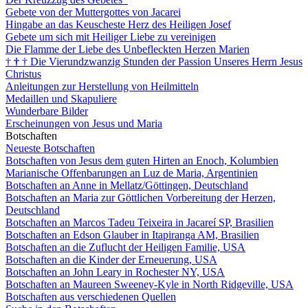
Gebete von der Muttergottes von Jacarei
Hingabe an das Keuscheste Herz des Heiligen Josef
Gebete um sich mit Heiliger Liebe zu vereinigen
Die Flamme der Liebe des Unbefleckten Herzen Marien
†
†
†
Die Vierundzwanzig Stunden der Passion Unseres Herrn Jesus
Christus
Anleitungen zur Herstellung von Heilmitteln
Medaillen und Skapuliere
Wunderbare Bilder
Erscheinungen von Jesus und Maria
Botschaften
Neueste Botschaften
Botschaften von Jesus dem guten Hirten an Enoch, Kolumbien
Marianische Offenbarungen an Luz de Maria, Argentinien
Botschaften an Anne in Mellatz/Göttingen, Deutschland
Botschaften an Maria zur Göttlichen Vorbereitung der Herzen,
Deutschland
Botschaften an Marcos Tadeu Teixeira in Jacareí SP, Brasilien
Botschaften an Edson Glauber in Itapiranga AM, Brasilien
Botschaften an die Zuflucht der Heiligen Familie, USA
Botschaften an die Kinder der Erneuerung, USA
Botschaften an John Leary in Rochester NY, USA
Botschaften an Maureen Sweeney-Kyle in North Ridgeville, USA
Botschaften aus verschiedenen Quellen