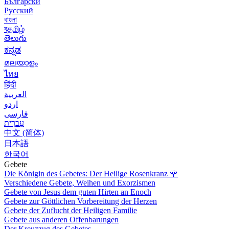
Български
Русский
বাংলা
বதமிழ்
తెలుగు
ಕನ್ನಡ
മലയാളം
ไทย
हिंदी
العربية
اردو
فارسی
עִברִית
中文 (简体)
日本語
한국어
Gebete
Die Königin des Gebetes: Der Heilige Rosenkranz
🌹
Verschiedene Gebete, Weihen und Exorzismen
Gebete von Jesus dem guten Hirten an Enoch
Gebete zur Göttlichen Vorbereitung der Herzen
Gebete der Zuflucht der Heiligen Familie
Gebete aus anderen Offenbarungen
Der Kreuzzug des Gebetes