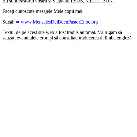
Eu sunt Păstorul vostru și Stăpânul IISUS, MIELU BUN.
Faceți cunoscute mesajele Mele copii mei.
Sursă:
➥ www.MensajesDelBuenPastorEnoc.org
Textul de pe acest site web a fost tradus automat. Vă rugăm să
scuzați eventualele erori și să consultați traducerea în limba engleză.