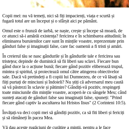
Copii mei: nu vă temeți, nici să fiți impacienți, viața e scurtă și
fugară totul are un început și o sfârșit aici pe pământ.
Omul este o frunză de iarbă, se naște, crește și începe să moară, de
ce atunci să-i amărăi existența? fericirea e în schimbarea atitudinii; în
eliminarea buruienilor care sunt în mințile voastre, reprezentate prin
gânduri false și imaginații false, care fac oamenii a fi tristi și amări.
În creierul tău se nasc gândurile și în gândurile tale e fericirea sau
tristețea; depinde de duminică să fii liberi sau sclavi. Fiecare bun
gând duce la o acțiune bună; fiecare gând pozitiv eliberează trupul,
mintea și spiritul, și proiectează omul către atingerea obiectivelor
sale. Dacă vă pretindeți a fi copiii lui Dumnezeu, de ce vă lăsați să
fiiți purtați de minciuni și îndoieli? Nu știți că adversarul meu caută
să vă păstrezi în sclavie și pătimire? Gândiți-vă pozitiv, respingeți
toate minciunile din mințile voastre, acoperi-le cu sângele Meu; când
sunteți atacați de gânduri false sau imaginații false, spuneți: "Prind
fiecare gând captiv la ascultarea lui Hristos Iisus" (2 Corinteni 10:5).
Învățați-va deci copii mei să gândiți pozitiv, ca să fiti liberi și fericiți
și să rămâneți în pacea Mea.
Vă dau aceste rugăciuni de curățire a minții, pentru a le face