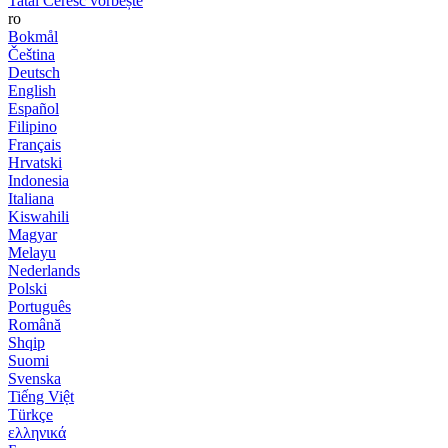
Tatăl Ceresc vorbește
ro
Bokmål
Čeština
Deutsch
English
Español
Filipino
Français
Hrvatski
Indonesia
Italiana
Kiswahili
Magyar
Melayu
Nederlands
Polski
Português
Română
Shqip
Suomi
Svenska
Tiếng Việt
Türkçe
ελληνικά