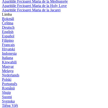
Aparitiile Fecioarei Maria de la Medjugorje
Aparitiile Fecioarei Maria de la Holy Love
Aparitiile Fecioarei Maria de la Jacarei
Limba
Bokmål
Čeština
Deutsch
English
Español
Filipino
Français
Hrvatski
Indonesia
Italiana
Kiswahili
Magyar
Melayu
Nederlands
Polski
Português
Română
Shqip
Suomi
Svenska
Tiếng Việt