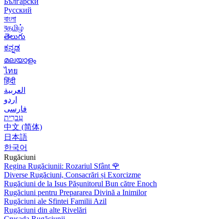
Български
Русский
বাংলা
বதமிழ்
తెలుగు
ಕನ್ನಡ
മലയാളം
ไทย
हिंदी
العربية
اردو
فارسی
עִברִית
中文 (简体)
日本語
한국어
Rugăciuni
Regina Rugăciunii: Rozariul Sfânt
🌹
Diverse Rugăciuni, Consacrări și Exorcizme
Rugăciuni de la Isus Pășunitorul Bun către Enoch
Rugăciuni pentru Prepararea Divină a Inimilor
Rugăciuni ale Sfintei Familii Azil
Rugăciuni din alte Rivelări
Crusada Rugăciunii