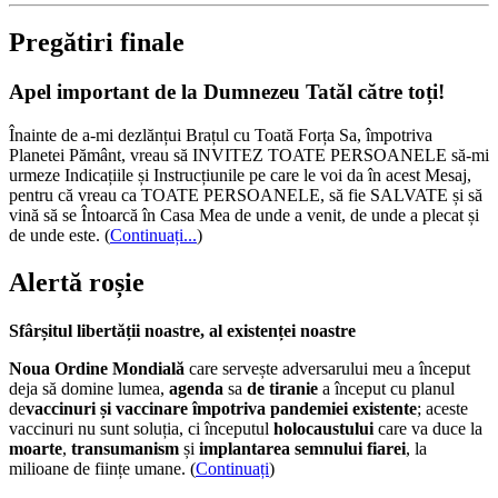
Pregătiri finale
Apel important de la Dumnezeu Tatăl către toți!
Înainte de a-mi dezlănțui Brațul cu Toată Forța Sa, împotriva
Planetei Pământ, vreau să INVITEZ TOATE PERSOANELE să-mi
urmeze Indicațiile și Instrucțiunile pe care le voi da în acest Mesaj,
pentru că vreau ca TOATE PERSOANELE, să fie SALVATE și să
vină să se Întoarcă în Casa Mea de unde a venit, de unde a plecat și
de unde este.
(
Continuați...
)
Alertă roșie
Sfârșitul libertății noastre, al existenței noastre
Noua Ordine Mondială
care servește adversarului meu a început
deja să domine lumea,
agenda
sa
de tiranie
a început cu planul
de
vaccinuri și vaccinare împotriva pandemiei existente
; aceste
vaccinuri nu sunt soluția, ci începutul
holocaustului
care va duce la
moarte
,
transumanism
și
implantarea semnului fiarei
, la
milioane de ființe umane. (
Continuați
)