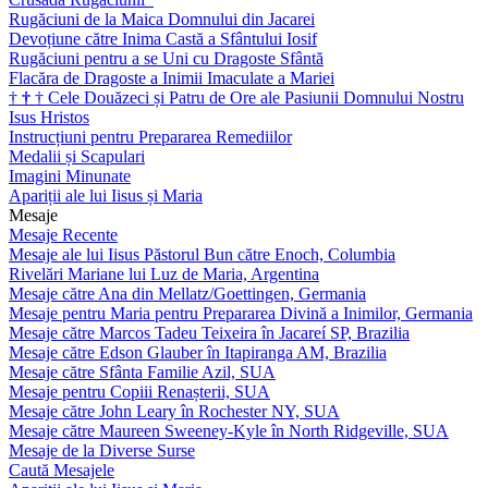
Rugăciuni de la Maica Domnului din Jacarei
Devoțiune către Inima Castă a Sfântului Iosif
Rugăciuni pentru a se Uni cu Dragoste Sfântă
Flacăra de Dragoste a Inimii Imaculate a Mariei
†
†
†
Cele Douăzeci și Patru de Ore ale Pasiunii Domnului Nostru
Isus Hristos
Instrucțiuni pentru Prepararea Remediilor
Medalii și Scapulari
Imagini Minunate
Apariții ale lui Iisus și Maria
Mesaje
Mesaje Recente
Mesaje ale lui Iisus Păstorul Bun către Enoch, Columbia
Rivelări Mariane lui Luz de Maria, Argentina
Mesaje către Ana din Mellatz/Goettingen, Germania
Mesaje pentru Maria pentru Prepararea Divină a Inimilor, Germania
Mesaje către Marcos Tadeu Teixeira în Jacareí SP, Brazilia
Mesaje către Edson Glauber în Itapiranga AM, Brazilia
Mesaje către Sfânta Familie Azil, SUA
Mesaje pentru Copiii Renașterii, SUA
Mesaje către John Leary în Rochester NY, SUA
Mesaje către Maureen Sweeney-Kyle în North Ridgeville, SUA
Mesaje de la Diverse Surse
Caută Mesajele