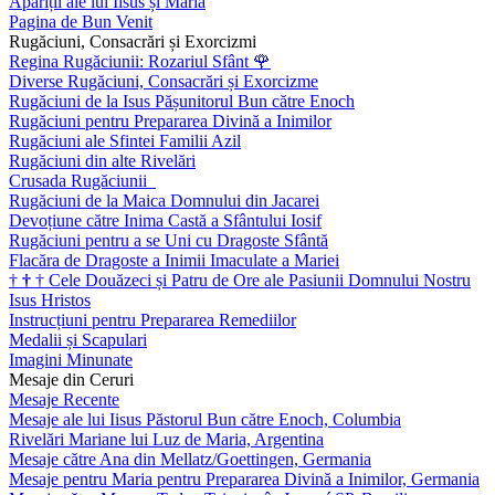
Apariții ale lui Iisus și Maria
Pagina de Bun Venit
Rugăciuni, Consacrări și Exorcizmi
Regina Rugăciunii: Rozariul Sfânt
🌹
Diverse Rugăciuni, Consacrări și Exorcizme
Rugăciuni de la Isus Pășunitorul Bun către Enoch
Rugăciuni pentru Prepararea Divină a Inimilor
Rugăciuni ale Sfintei Familii Azil
Rugăciuni din alte Rivelări
Crusada Rugăciunii
Rugăciuni de la Maica Domnului din Jacarei
Devoțiune către Inima Castă a Sfântului Iosif
Rugăciuni pentru a se Uni cu Dragoste Sfântă
Flacăra de Dragoste a Inimii Imaculate a Mariei
†
†
†
Cele Douăzeci și Patru de Ore ale Pasiunii Domnului Nostru
Isus Hristos
Instrucțiuni pentru Prepararea Remediilor
Medalii și Scapulari
Imagini Minunate
Mesaje din Ceruri
Mesaje Recente
Mesaje ale lui Iisus Păstorul Bun către Enoch, Columbia
Rivelări Mariane lui Luz de Maria, Argentina
Mesaje către Ana din Mellatz/Goettingen, Germania
Mesaje pentru Maria pentru Prepararea Divină a Inimilor, Germania