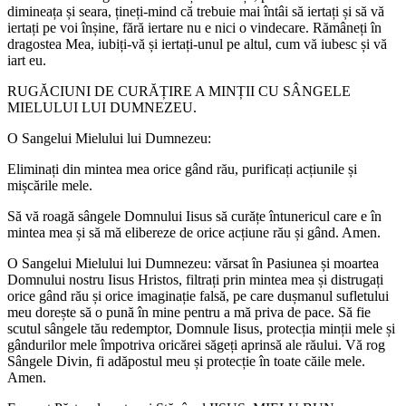
dimineața și seara, țineți-mind că trebuie mai întâi să iertați și să vă
iertați pe voi înșine, fără iertare nu e nici o vindecare. Rămâneți în
dragostea Mea, iubiți-vă și iertați-unul pe altul, cum vă iubesc și vă
iart eu.
RUGĂCIUNI DE CURĂȚIRE A MINȚII CU SÂNGELE
MIELULUI LUI DUMNEZEU.
O Sangelui Mielului lui Dumnezeu:
Eliminați din mintea mea orice gând rău, purificați acțiunile și
mișcările mele.
Să vă roagă sângele Domnului Iisus să curățe întunericul care e în
mintea mea și să mă elibereze de orice acțiune rău și gând. Amen.
O Sangelui Mielului lui Dumnezeu: vărsat în Pasiunea și moartea
Domnului nostru Iisus Hristos, filtrați prin mintea mea și distrugați
orice gând rău și orice imaginație falsă, pe care dușmanul sufletului
meu dorește să o pună în mine pentru a mă priva de pace. Să fie
scutul sângele tău redemptor, Domnule Iisus, protecția minții mele și
gândurilor mele împotriva oricărei săgeți aprinsă ale răului. Vă rog
Sângele Divin, fi adăpostul meu și protecție în toate căile mele.
Amen.