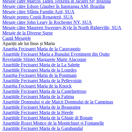
Mesaje către Marcos Tadeu Teixeira în Jacareí SP, Brazilia
Mesaje către Edson Glauber în Itapiranga AM, Brazilia
Mesaje către Sfânta Familie Azil, SUA
Mesaje pentru Copiii Renașterii, SUA
Mesaje către John Leary în Rochester NY, SUA
Mesaje către Maureen Sweeney-Kyle în North Ridgeville, SUA
Mesaje de la Diverse Surse
Caută Mesajele
Apariții ale lui Iisus și Maria
Apariția Fecioarei Maria de la Caravaggio
Aparițiile Fecioarei Maria a Bunului Eveniment din Quito
Revelatiile Sfintei Margarete Marie Alacoque
Aparitiile Fecioarei Maria de la La Salette
Aparitiile Fecioarei Maria de la Lourdes
Apariția Fecioarei Maria de la Pontmain
Aparitiile Fecioarei Maria de la Pellevoisin
Apariția Fecioarei Maria de la Knock
Aparitiile Fecioarei Maria de la Castelpetroso
Aparitiile Fecioarei Maria de la Fatima
Aparițiile Domnului și ale Maicii Domnului de la Campinas
Aparitiile Fecioarei Maria de la Beauraing
Aparițiile Fecioarei Maria de la Heede
Aparitiile Fecioarei Maria de la Ghiaie di Bonate
Aparitiile Rozei Mistice de la Montichiari și Fontanelle
Aparitiile Fecioarei Maria de la Garabandal