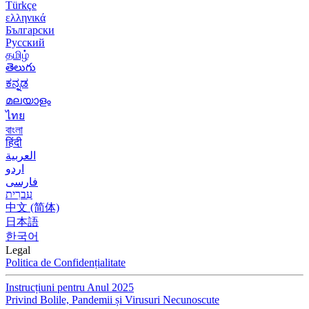
Türkçe
ελληνικά
Български
Русский
தமிழ்
తెలుగు
ಕನ್ನಡ
മലയാളം
ไทย
বাংলা
हिंदी
العربية
اردو
فارسی
עִברִית
中文 (简体)
日本語
한국어
Legal
Politica de Confidențialitate
Instrucțiuni pentru Anul 2025
Privind Bolile, Pandemii și Virusuri Necunoscute