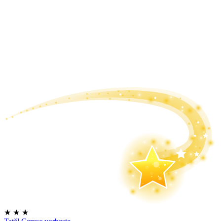
★
★
★