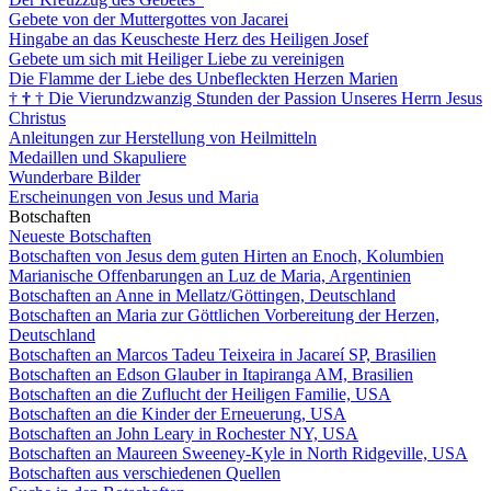
Gebete von der Muttergottes von Jacarei
Hingabe an das Keuscheste Herz des Heiligen Josef
Gebete um sich mit Heiliger Liebe zu vereinigen
Die Flamme der Liebe des Unbefleckten Herzen Marien
†
†
†
Die Vierundzwanzig Stunden der Passion Unseres Herrn Jesus
Christus
Anleitungen zur Herstellung von Heilmitteln
Medaillen und Skapuliere
Wunderbare Bilder
Erscheinungen von Jesus und Maria
Botschaften
Neueste Botschaften
Botschaften von Jesus dem guten Hirten an Enoch, Kolumbien
Marianische Offenbarungen an Luz de Maria, Argentinien
Botschaften an Anne in Mellatz/Göttingen, Deutschland
Botschaften an Maria zur Göttlichen Vorbereitung der Herzen,
Deutschland
Botschaften an Marcos Tadeu Teixeira in Jacareí SP, Brasilien
Botschaften an Edson Glauber in Itapiranga AM, Brasilien
Botschaften an die Zuflucht der Heiligen Familie, USA
Botschaften an die Kinder der Erneuerung, USA
Botschaften an John Leary in Rochester NY, USA
Botschaften an Maureen Sweeney-Kyle in North Ridgeville, USA
Botschaften aus verschiedenen Quellen