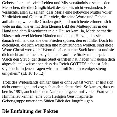
Gebets, aber auch viele Leiden und Missverständnisse seitens der
Menschen, die die Dringlichkeit des Gebets nicht verstanden. Er
versuchte, allen zu zeigen, dass Maria eine liebevolle Mutter voller
Zärtlichkeit und Güte ist. Für viele, die seine Worte und Gebete
aufnahmen, waren die Gnaden groß, und noch heute erinnern sich
viele an ihn, wie er mit dem kleinen Bild der Muttergottes in der
Hand und dem Rosenkranz in die Häuser kam. Ja, Maria betrat die
Häuser mit zwei kleinen Händen und einem Herzen, das sich
danach sehnte, dass alle den Frieden spüren, den er fühlte. Doch für
diejenigen, die sich weigerten und nicht zuhören wollten, sind diese
Worte Christi wertvoll: "Wenn du aber in eine Stadt kommst und sie
dich nicht aufnehmen, so geh hinaus auf ihre Straßen und sprich:
'Auch den Staub, der deine Stadt ergriffen hat, haben wir gegen dich
abgeschüttelt; wisse aber, dass das Reich GOTTES nahe ist. Ich
sage euch: In jenen Tagen wird man mit Sodom weniger streng
umgehen." (Lk 10,10-12).
Trotz des Widerstands einiger ging er ohne Angst voran, er ließ sich
nicht entmutigen und zog sich auch nicht zurück. So kam es, dass es
bereits 1991, auch ohne den Namen der geheimnisvollen Frau vom
Himmel zu kennen, eine vom Heiligen Geist inspirierte
Gebetsgruppe unter dem Süßen Blick der Jungfrau gab.
Die Entfaltung der Fakten