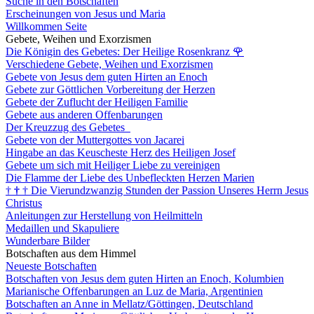
Suche in den Botschaften
Erscheinungen von Jesus und Maria
Willkommen Seite
Gebete, Weihen und Exorzismen
Die Königin des Gebetes: Der Heilige Rosenkranz
🌹
Verschiedene Gebete, Weihen und Exorzismen
Gebete von Jesus dem guten Hirten an Enoch
Gebete zur Göttlichen Vorbereitung der Herzen
Gebete der Zuflucht der Heiligen Familie
Gebete aus anderen Offenbarungen
Der Kreuzzug des Gebetes
Gebete von der Muttergottes von Jacarei
Hingabe an das Keuscheste Herz des Heiligen Josef
Gebete um sich mit Heiliger Liebe zu vereinigen
Die Flamme der Liebe des Unbefleckten Herzen Marien
†
†
†
Die Vierundzwanzig Stunden der Passion Unseres Herrn Jesus
Christus
Anleitungen zur Herstellung von Heilmitteln
Medaillen und Skapuliere
Wunderbare Bilder
Botschaften aus dem Himmel
Neueste Botschaften
Botschaften von Jesus dem guten Hirten an Enoch, Kolumbien
Marianische Offenbarungen an Luz de Maria, Argentinien
Botschaften an Anne in Mellatz/Göttingen, Deutschland