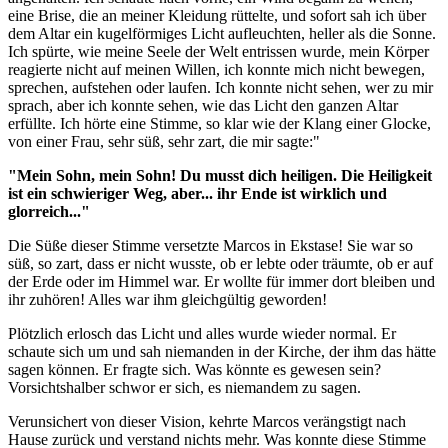
eine Brise, die an meiner Kleidung rüttelte, und sofort sah ich über
dem Altar ein kugelförmiges Licht aufleuchten, heller als die Sonne.
Ich spürte, wie meine Seele der Welt entrissen wurde, mein Körper
reagierte nicht auf meinen Willen, ich konnte mich nicht bewegen,
sprechen, aufstehen oder laufen. Ich konnte nicht sehen, wer zu mir
sprach, aber ich konnte sehen, wie das Licht den ganzen Altar
erfüllte. Ich hörte eine Stimme, so klar wie der Klang einer Glocke,
von einer Frau, sehr süß, sehr zart, die mir sagte:"
"Mein Sohn, mein Sohn! Du musst dich heiligen. Die Heiligkeit
ist ein schwieriger Weg, aber... ihr Ende ist wirklich und
glorreich..."
Die Süße dieser Stimme versetzte Marcos in Ekstase! Sie war so
süß, so zart, dass er nicht wusste, ob er lebte oder träumte, ob er auf
der Erde oder im Himmel war. Er wollte für immer dort bleiben und
ihr zuhören! Alles war ihm gleichgültig geworden!
Plötzlich erlosch das Licht und alles wurde wieder normal. Er
schaute sich um und sah niemanden in der Kirche, der ihm das hätte
sagen können. Er fragte sich. Was könnte es gewesen sein?
Vorsichtshalber schwor er sich, es niemandem zu sagen.
Verunsichert von dieser Vision, kehrte Marcos verängstigt nach
Hause zurück und verstand nichts mehr. Was konnte diese Stimme