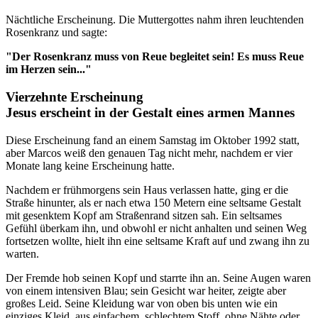
Nächtliche Erscheinung. Die Muttergottes nahm ihren leuchtenden
Rosenkranz und sagte:
"Der Rosenkranz muss von Reue begleitet sein! Es muss Reue
im Herzen sein..."
Vierzehnte Erscheinung
Jesus erscheint in der Gestalt eines armen Mannes
Diese Erscheinung fand an einem Samstag im Oktober 1992 statt,
aber Marcos weiß den genauen Tag nicht mehr, nachdem er vier
Monate lang keine Erscheinung hatte.
Nachdem er frühmorgens sein Haus verlassen hatte, ging er die
Straße hinunter, als er nach etwa 150 Metern eine seltsame Gestalt
mit gesenktem Kopf am Straßenrand sitzen sah. Ein seltsames
Gefühl überkam ihn, und obwohl er nicht anhalten und seinen Weg
fortsetzen wollte, hielt ihn eine seltsame Kraft auf und zwang ihn zu
warten.
Der Fremde hob seinen Kopf und starrte ihn an. Seine Augen waren
von einem intensiven Blau; sein Gesicht war heiter, zeigte aber
großes Leid. Seine Kleidung war von oben bis unten wie ein
einziges Kleid, aus einfachem, schlechtem Stoff, ohne Nähte oder