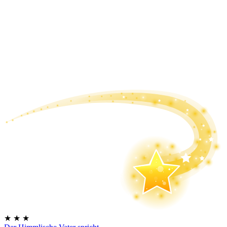
★
★
★