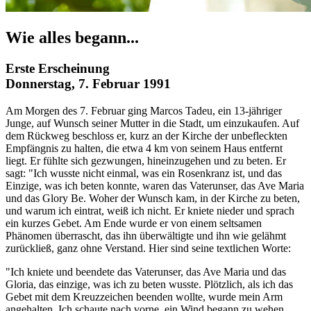
Wie alles begann...
Erste Erscheinung
Donnerstag, 7. Februar 1991
Am Morgen des 7. Februar ging Marcos Tadeu, ein 13-jähriger
Junge, auf Wunsch seiner Mutter in die Stadt, um einzukaufen. Auf
dem Rückweg beschloss er, kurz an der Kirche der unbefleckten
Empfängnis zu halten, die etwa 4 km von seinem Haus entfernt
liegt. Er fühlte sich gezwungen, hineinzugehen und zu beten. Er
sagt: "Ich wusste nicht einmal, was ein Rosenkranz ist, und das
Einzige, was ich beten konnte, waren das Vaterunser, das Ave Maria
und das Glory Be. Woher der Wunsch kam, in der Kirche zu beten,
und warum ich eintrat, weiß ich nicht. Er kniete nieder und sprach
ein kurzes Gebet. Am Ende wurde er von einem seltsamen
Phänomen überrascht, das ihn überwältigte und ihn wie gelähmt
zurückließ, ganz ohne Verstand. Hier sind seine textlichen Worte:
"Ich kniete und beendete das Vaterunser, das Ave Maria und das
Gloria, das einzige, was ich zu beten wusste. Plötzlich, als ich das
Gebet mit dem Kreuzzeichen beenden wollte, wurde mein Arm
angehalten. Ich schaute nach vorne, ein Wind begann zu wehen,