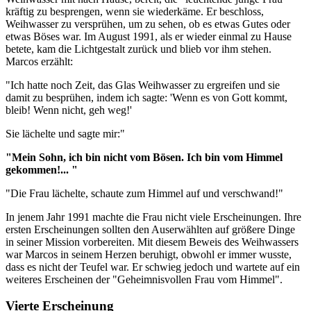
kräftig zu besprengen, wenn sie wiederkäme. Er beschloss,
Weihwasser zu versprühen, um zu sehen, ob es etwas Gutes oder
etwas Böses war. Im August 1991, als er wieder einmal zu Hause
betete, kam die Lichtgestalt zurück und blieb vor ihm stehen.
Marcos erzählt:
"Ich hatte noch Zeit, das Glas Weihwasser zu ergreifen und sie
damit zu besprühen, indem ich sagte: 'Wenn es von Gott kommt,
bleib! Wenn nicht, geh weg!'
Sie lächelte und sagte mir:"
"Mein Sohn, ich bin nicht vom Bösen. Ich bin vom Himmel
gekommen!... "
"Die Frau lächelte, schaute zum Himmel auf und verschwand!"
In jenem Jahr 1991 machte die Frau nicht viele Erscheinungen. Ihre
ersten Erscheinungen sollten den Auserwählten auf größere Dinge
in seiner Mission vorbereiten. Mit diesem Beweis des Weihwassers
war Marcos in seinem Herzen beruhigt, obwohl er immer wusste,
dass es nicht der Teufel war. Er schwieg jedoch und wartete auf ein
weiteres Erscheinen der "Geheimnisvollen Frau vom Himmel".
Vierte Erscheinung