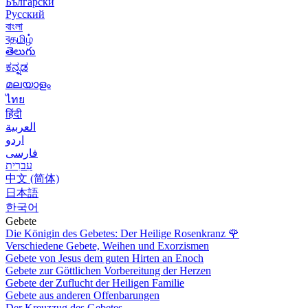
Български
Русский
বাংলা
বதமிழ்
తెలుగు
ಕನ್ನಡ
മലയാളം
ไทย
हिंदी
العربية
اردو
فارسی
עִברִית
中文 (简体)
日本語
한국어
Gebete
Die Königin des Gebetes: Der Heilige Rosenkranz
🌹
Verschiedene Gebete, Weihen und Exorzismen
Gebete von Jesus dem guten Hirten an Enoch
Gebete zur Göttlichen Vorbereitung der Herzen
Gebete der Zuflucht der Heiligen Familie
Gebete aus anderen Offenbarungen
Der Kreuzzug des Gebetes