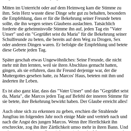
Mitten im Unterricht oder auf dem Heimweg kam die Stimme zu
ihm. Sein Herz wusste diese Dinge sehr gut zu behalten, besonders
die Empfehlung, dass er für die Bekehrung seiner Freunde beten
sollte, die ihn wegen seines Glaubens auslachten. Tatsächlich
forderte die geheimnisvolle Stimme ihn auf, jeden Tag ein "Vater
Unser" und ein "Gegrüßet seist du Maria" für die Bekehrung seiner
Schulfreunde zu beten, die bereits auf dem Weg zu Drogen, Sex
oder anderen Dingen waren. Er befolgte die Empfehlung und betete
diese Gebete jeden Tag.
Später geschah etwas Ungewöhnliches: Seine Freunde, die nicht
mehr mit ihm lernten, weil sie ihren Abschluss gemacht hatten,
gingen, als sie erfuhren, dass ihr Freund derjenige war, der die
Muttergottes gesehen hatte, zu Marcos' Haus, beteten mit ihm und
änderten ihr Leben.
Es ist also ganz klar, dass das "Vater Unser" und das "Gegrüßet seist
du, Maria", die Marcos jeden Tag auf Befehl der inneren Stimme für
sie betete, ihre Bekehrung bewirkt haben. Der Glaube erreicht alles!
Auch ohne sich zu erkennen zu geben, erschien die Strahlende
Jungfrau im folgenden Jahr noch einige Male und vertrieb nach und
nach die Angst des jungen Marcos. Wenn ihre Herrlichkeit ihn
erschreckte, zog ihn ihre Zärtlichkeit umso mehr in ihren Bann. Und