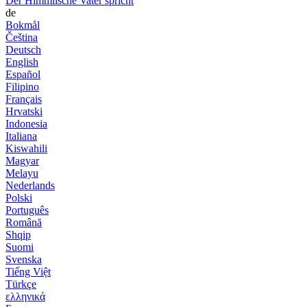
Der Himmlische Vater spricht
de
Bokmål
Čeština
Deutsch
English
Español
Filipino
Français
Hrvatski
Indonesia
Italiana
Kiswahili
Magyar
Melayu
Nederlands
Polski
Português
Română
Shqip
Suomi
Svenska
Tiếng Việt
Türkçe
ελληνικά