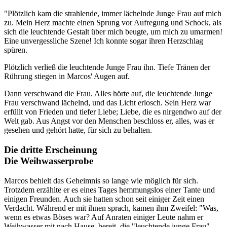
"Plötzlich kam die strahlende, immer lächelnde Junge Frau auf mich
zu. Mein Herz machte einen Sprung vor Aufregung und Schock, als
sich die leuchtende Gestalt über mich beugte, um mich zu umarmen!
Eine unvergessliche Szene! Ich konnte sogar ihren Herzschlag
spüren.
Plötzlich verließ die leuchtende Junge Frau ihn. Tiefe Tränen der
Rührung stiegen in Marcos' Augen auf.
Dann verschwand die Frau. Alles hörte auf, die leuchtende Junge
Frau verschwand lächelnd, und das Licht erlosch. Sein Herz war
erfüllt von Frieden und tiefer Liebe; Liebe, die es nirgendwo auf der
Welt gab. Aus Angst vor den Menschen beschloss er, alles, was er
gesehen und gehört hatte, für sich zu behalten.
Die dritte Erscheinung
Die Weihwasserprobe
Marcos behielt das Geheimnis so lange wie möglich für sich.
Trotzdem erzählte er es eines Tages hemmungslos einer Tante und
einigen Freunden. Auch sie hatten schon seit einiger Zeit einen
Verdacht. Während er mit ihnen sprach, kamen ihm Zweifel: "Was,
wenn es etwas Böses war? Auf Anraten einiger Leute nahm er
Weihwasser mit nach Hause, bereit, die "leuchtende junge Frau"