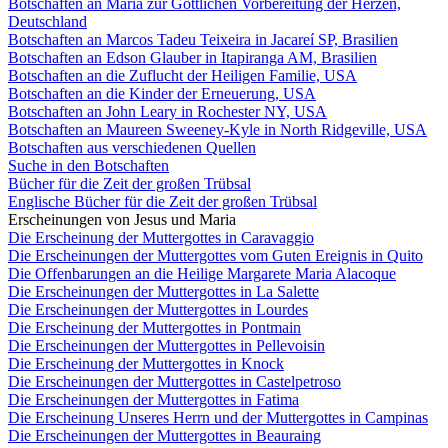
Botschaften an Maria zur Göttlichen Vorbereitung der Herzen,
Deutschland
Botschaften an Marcos Tadeu Teixeira in Jacareí SP, Brasilien
Botschaften an Edson Glauber in Itapiranga AM, Brasilien
Botschaften an die Zuflucht der Heiligen Familie, USA
Botschaften an die Kinder der Erneuerung, USA
Botschaften an John Leary in Rochester NY, USA
Botschaften an Maureen Sweeney-Kyle in North Ridgeville, USA
Botschaften aus verschiedenen Quellen
Suche in den Botschaften
Bücher für die Zeit der großen Trübsal
Englische Bücher für die Zeit der großen Trübsal
Erscheinungen von Jesus und Maria
Die Erscheinung der Muttergottes in Caravaggio
Die Erscheinungen der Muttergottes vom Guten Ereignis in Quito
Die Offenbarungen an die Heilige Margarete Maria Alacoque
Die Erscheinungen der Muttergottes in La Salette
Die Erscheinungen der Muttergottes in Lourdes
Die Erscheinung der Muttergottes in Pontmain
Die Erscheinungen der Muttergottes in Pellevoisin
Die Erscheinung der Muttergottes in Knock
Die Erscheinungen der Muttergottes in Castelpetroso
Die Erscheinungen der Muttergottes in Fatima
Die Erscheinung Unseres Herrn und der Muttergottes in Campinas
Die Erscheinungen der Muttergottes in Beauraing