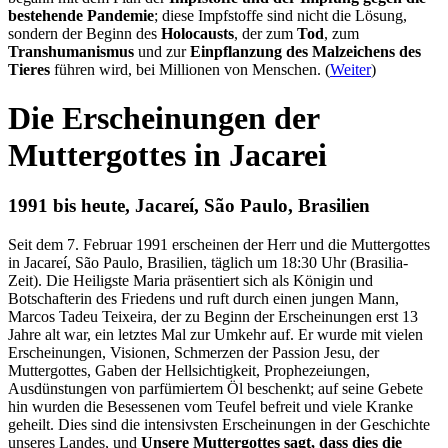
bestehende Pandemie
; diese Impfstoffe sind nicht die Lösung,
sondern der Beginn des
Holocausts
, der zum
Tod
, zum
Transhumanismus
und zur
Einpflanzung des Malzeichens des
Tieres
führen wird, bei Millionen von Menschen. (
Weiter
)
Die Erscheinungen der
Muttergottes in Jacarei
1991 bis heute, Jacareí, São Paulo, Brasilien
Seit dem 7. Februar 1991 erscheinen der Herr und die Muttergottes
in Jacareí, São Paulo, Brasilien, täglich um 18:30 Uhr (Brasilia-
Zeit). Die Heiligste Maria präsentiert sich als Königin und
Botschafterin des Friedens und ruft durch einen jungen Mann,
Marcos Tadeu Teixeira, der zu Beginn der Erscheinungen erst 13
Jahre alt war, ein letztes Mal zur Umkehr auf. Er wurde mit vielen
Erscheinungen, Visionen, Schmerzen der Passion Jesu, der
Muttergottes, Gaben der Hellsichtigkeit, Prophezeiungen,
Ausdünstungen von parfümiertem Öl beschenkt; auf seine Gebete
hin wurden die Besessenen vom Teufel befreit und viele Kranke
geheilt. Dies sind die intensivsten Erscheinungen in der Geschichte
unseres Landes, und
Unsere Muttergottes sagt, dass dies die