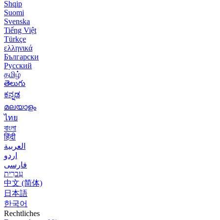
Shqip
Suomi
Svenska
Tiếng Việt
Türkçe
ελληνικά
Български
Русский
தமிழ்
తెలుగు
ಕನ್ನಡ
മലയാളം
ไทย
বাংলা
हिंदी
العربية
اردو
فارسی
עִברִית
中文 (简体)
日本語
한국어
Rechtliches