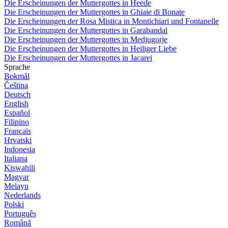
Die Erscheinungen der Muttergottes in Heede
Die Erscheinungen der Muttergottes in Ghiaie di Bonate
Die Erscheinungen der Rosa Mistica in Montichiari und Fontanelle
Die Erscheinungen der Muttergottes in Garabandal
Die Erscheinungen der Muttergottes in Medjugorje
Die Erscheinungen der Muttergottes in Heiliger Liebe
Die Erscheinungen der Muttergottes in Jacarei
Sprache
Bokmål
Čeština
Deutsch
English
Español
Filipino
Français
Hrvatski
Indonesia
Italiana
Kiswahili
Magyar
Melayu
Nederlands
Polski
Português
Română