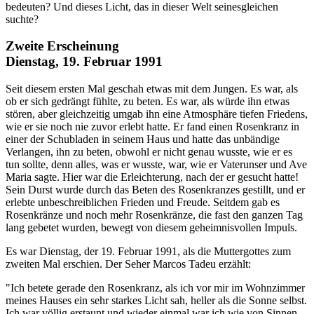
bedeuten? Und dieses Licht, das in dieser Welt seinesgleichen
suchte?
Zweite Erscheinung
Dienstag, 19. Februar 1991
Seit diesem ersten Mal geschah etwas mit dem Jungen. Es war, als
ob er sich gedrängt fühlte, zu beten. Es war, als würde ihn etwas
stören, aber gleichzeitig umgab ihn eine Atmosphäre tiefen Friedens,
wie er sie noch nie zuvor erlebt hatte. Er fand einen Rosenkranz in
einer der Schubladen in seinem Haus und hatte das unbändige
Verlangen, ihn zu beten, obwohl er nicht genau wusste, wie er es
tun sollte, denn alles, was er wusste, war, wie er Vaterunser und Ave
Maria sagte. Hier war die Erleichterung, nach der er gesucht hatte!
Sein Durst wurde durch das Beten des Rosenkranzes gestillt, und er
erlebte unbeschreiblichen Frieden und Freude. Seitdem gab es
Rosenkränze und noch mehr Rosenkränze, die fast den ganzen Tag
lang gebetet wurden, bewegt von diesem geheimnisvollen Impuls.
Es war Dienstag, der 19. Februar 1991, als die Muttergottes zum
zweiten Mal erschien. Der Seher Marcos Tadeu erzählt:
"Ich betete gerade den Rosenkranz, als ich vor mir im Wohnzimmer
meines Hauses ein sehr starkes Licht sah, heller als die Sonne selbst.
Ich war völlig erstaunt und wieder einmal war ich wie von Sinnen.