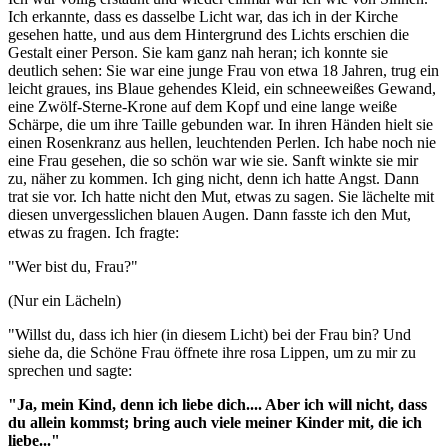
Ich erkannte, dass es dasselbe Licht war, das ich in der Kirche
gesehen hatte, und aus dem Hintergrund des Lichts erschien die
Gestalt einer Person. Sie kam ganz nah heran; ich konnte sie
deutlich sehen: Sie war eine junge Frau von etwa 18 Jahren, trug ein
leicht graues, ins Blaue gehendes Kleid, ein schneeweißes Gewand,
eine Zwölf-Sterne-Krone auf dem Kopf und eine lange weiße
Schärpe, die um ihre Taille gebunden war. In ihren Händen hielt sie
einen Rosenkranz aus hellen, leuchtenden Perlen. Ich habe noch nie
eine Frau gesehen, die so schön war wie sie. Sanft winkte sie mir
zu, näher zu kommen. Ich ging nicht, denn ich hatte Angst. Dann
trat sie vor. Ich hatte nicht den Mut, etwas zu sagen. Sie lächelte mit
diesen unvergesslichen blauen Augen. Dann fasste ich den Mut,
etwas zu fragen. Ich fragte:
"Wer bist du, Frau?"
(Nur ein Lächeln)
"Willst du, dass ich hier (in diesem Licht) bei der Frau bin? Und
siehe da, die Schöne Frau öffnete ihre rosa Lippen, um zu mir zu
sprechen und sagte:
"Ja, mein Kind, denn ich liebe dich.... Aber ich will nicht, dass
du allein kommst; bring auch viele meiner Kinder mit, die ich
liebe..."