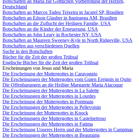
Botschaften an Maria zur Göttlichen Vorbereitung der Herzen,
Deutschland
Botschaften an Marcos Tadeu Teixeira in Jacareí SP, Brasilien
Botschaften an Edson Glauber in Itapiranga AM, Brasilien
Botschaften an die Zuflucht der Heiligen Familie, USA
Botschaften an die Kinder der Erneuerung, USA
Botschaften an John Leary in Rochester NY, USA
Botschaften an Maureen Sweeney-Kyle in North Ridgeville, USA
Botschaften aus verschiedenen Quellen
Suche in den Botschaften
Bücher für die Zeit der großen Trübsal
Englische Bücher für die Zeit der großen Trübsal
Erscheinungen von Jesus und Maria
Die Erscheinung der Muttergottes in Caravaggio
Die Erscheinungen der Muttergottes vom Guten Ereignis in Quito
Die Offenbarungen an die Heilige Margarete Maria Alacoque
Die Erscheinungen der Muttergottes in La Salette
Die Erscheinungen der Muttergottes in Lourdes
Die Erscheinung der Muttergottes in Pontmain
Die Erscheinungen der Muttergottes in Pellevoisin
Die Erscheinung der Muttergottes in Knock
Die Erscheinungen der Muttergottes in Castelpetroso
Die Erscheinungen der Muttergottes in Fatima
Die Erscheinung Unseres Herrn und der Muttergottes in Campinas
Die Erscheinungen der Muttergottes in Beauraing