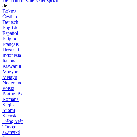
Der Himmlische Vater spricht
de
Bokmål
Čeština
Deutsch
English
Español
Filipino
Français
Hrvatski
Indonesia
Italiana
Kiswahili
Magyar
Melayu
Nederlands
Polski
Português
Română
Shqip
Suomi
Svenska
Tiếng Việt
Türkçe
ελληνικά