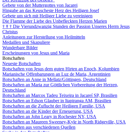
Gebete von der Muttergottes von Jacarei
Hingabe an das Keuscheste Herz des Heiligen Josef
Gebete um sich mit Heiliger Liebe zu vereinigen
Die Flamme der Liebe des Unbefleckten Herzen Marien
†
†
†
Die Vierundzwanzig Stunden der Passion Unseres Herrn Jesus
Christus
Anleitungen zur Herstellung von Heilmitteln
Medaillen und Skapuliere
Wunderbare Bilder
Erscheinungen von Jesus und Maria
Botschaften
Neueste Botschaften
Botschaften von Jesus dem guten Hirten an Enoch, Kolumbien
Marianische Offenbarungen an Luz de Maria, Argentinien
Botschaften an Anne in Mellatz/Göttingen, Deutschland
Botschaften an Maria zur Göttlichen Vorbereitung der Herzen,
Deutschland
Botschaften an Marcos Tadeu Teixeira in Jacareí SP, Brasilien
Botschaften an Edson Glauber in Itapiranga AM, Brasilien
Botschaften an die Zuflucht der Heiligen Familie, USA
Botschaften an die Kinder der Erneuerung, USA
Botschaften an John Leary in Rochester NY, USA
Botschaften an Maureen Sweeney-Kyle in North Ridgeville, USA
Botschaften aus verschiedenen Quellen