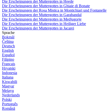
Die Erscheinungen der Muttergottes in Heede
Die Erscheinungen der Muttergottes in Ghiaie di Bonate
Die Erscheinungen der Rosa Mistica in Montichiari und Fontanelle
Die Erscheinungen der Muttergottes in Garabandal
Die Erscheinungen der Muttergottes in Medjugorje
Die Erscheinungen der Muttergottes in Heiliger Liebe
Die Erscheinungen der Muttergottes in Jacarei
Sprache
Bokmål
Čeština
Deutsch
English
Español
Filipino
Français
Hrvatski
Indonesia
Italiana
Kiswahili
Magyar
Melayu
Nederlands
Polski
Português
Română