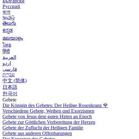
Български
Русский
বাংলা
বதமிழ்
తెలుగు
ಕನ್ನಡ
മലയാളം
ไทย
हिंदी
العربية
اردو
فارسی
עִברִית
中文 (简体)
日本語
한국어
Gebete
Die Königin des Gebetes: Der Heilige Rosenkranz
🌹
Verschiedene Gebete, Weihen und Exorzismen
Gebete von Jesus dem guten Hirten an Enoch
Gebete zur Göttlichen Vorbereitung der Herzen
Gebete der Zuflucht der Heiligen Familie
Gebete aus anderen Offenbarungen
Der Kreuzzug des Gebetes