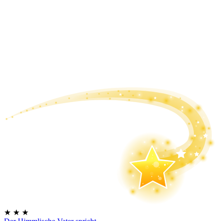
★
★
★