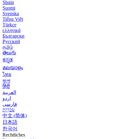
Shqip
Suomi
Svenska
Tiếng Việt
Türkçe
ελληνικά
Български
Русский
தமிழ்
తెలుగు
ಕನ್ನಡ
മലയാളം
ไทย
বাংলা
हिंदी
العربية
اردو
فارسی
עִברִית
中文 (简体)
日本語
한국어
Rechtliches