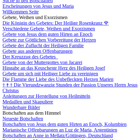
Suche in den Botschaften
Erscheinungen von Jesus und Maria
Willkommen Seite
Gebete, Weihen und Exorzismen
Die Königin des Gebetes: Der Heilige Rosenkranz
🌹
Verschiedene Gebete, Weihen und Exorzismen
Gebete von Jesus dem guten Hirten an Enoch
Gebete zur Göttlichen Vorbereitung der Herzen
Gebete der Zuflucht der Heiligen Familie
Gebete aus anderen Offenbarungen
Der Kreuzzug des Gebetes
Gebete von der Muttergottes von Jacarei
Hingabe an das Keuscheste Herz des Heiligen Josef
Gebete um sich mit Heiliger Liebe zu vereinigen
Die Flamme der Liebe des Unbefleckten Herzen Marien
†
†
†
Die Vierundzwanzig Stunden der Passion Unseres Herrn Jesus
Christus
Anleitungen zur Herstellung von Heilmitteln
Medaillen und Skapuliere
Wunderbare Bilder
Botschaften aus dem Himmel
Neueste Botschaften
Botschaften von Jesus dem guten Hirten an Enoch, Kolumbien
Marianische Offenbarungen an Luz de Maria, Argentinien
Botschaften an Anne in Mellatz/Göttingen, Deutschland