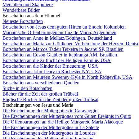
Medaillen und Skapuliere
Wunderbare Bilder
Botschaften aus dem Himmel
Neueste Botschaften
Botschaften von Jesus dem guten Hirten an Enoch, Kolumbien
Marianische Offenbarungen an Luz de Maria, Argentinien
Botschaften an Anne in Mellatz/Göttingen, Deutschland
Botschaften an Maria zur Göttlichen Vorbereitung der Herzen, Deuts
Botschaften an Marcos Tadeu Teixeira in Jacareí SP, Brasilien
Botschaften an Edson Glauber in Itapiranga AM, Brasilien
Botschaften an die Zuflucht der Heiligen Familie, USA
Botschaften an die Kinder der Erneuerung, USA
Botschaften an John Leary in Rochester NY, USA
Botschaften an Maureen Sweeney-Kyle in North Ridgeville, USA
Botschaften aus verschiedenen Quellen
Suche in den Botschaften
Bücher für die Zeit der großen Trübsal
Englische Bücher für die Zeit der großen Trübsal
Erscheinungen von Jesus und Maria
Die Erscheinung der Muttergottes in Caravaggio
Die Erscheinungen der Muttergottes vom Guten Ereignis in Quito
Die Offenbarungen an die Heilige Margarete Maria Alacoque
Die Erscheinungen der Muttergottes in La Salette
Die Erscheinungen der Muttergottes in Lourdes
Die Erscheinung der Muttergottes in Pontmain