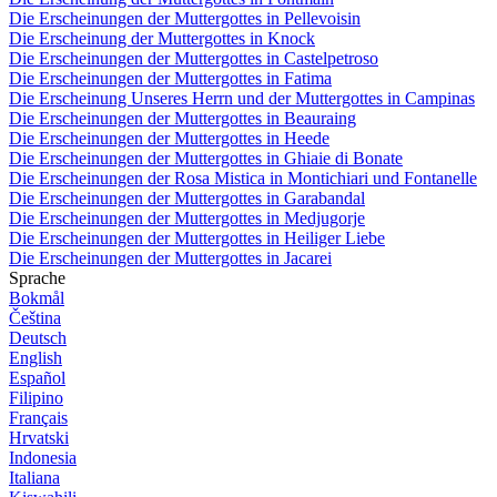
Die Erscheinungen der Muttergottes in Pellevoisin
Die Erscheinung der Muttergottes in Knock
Die Erscheinungen der Muttergottes in Castelpetroso
Die Erscheinungen der Muttergottes in Fatima
Die Erscheinung Unseres Herrn und der Muttergottes in Campinas
Die Erscheinungen der Muttergottes in Beauraing
Die Erscheinungen der Muttergottes in Heede
Die Erscheinungen der Muttergottes in Ghiaie di Bonate
Die Erscheinungen der Rosa Mistica in Montichiari und Fontanelle
Die Erscheinungen der Muttergottes in Garabandal
Die Erscheinungen der Muttergottes in Medjugorje
Die Erscheinungen der Muttergottes in Heiliger Liebe
Die Erscheinungen der Muttergottes in Jacarei
Sprache
Bokmål
Čeština
Deutsch
English
Español
Filipino
Français
Hrvatski
Indonesia
Italiana