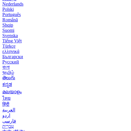
Nederlands
Polski
Português
Română
Shqip
Suomi
Svenska
Tiếng Việt
Türkçe
ελληνικά
Български
Русский
বাংলা
বதமிழ்
తెలుగు
ಕನ್ನಡ
മലയാളം
ไทย
हिंदी
العربية
اردو
فارسی
עִברִית