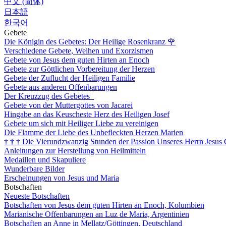
中文 (简体)
日本語
한국어
Gebete
Die Königin des Gebetes: Der Heilige Rosenkranz
🌹
Verschiedene Gebete, Weihen und Exorzismen
Gebete von Jesus dem guten Hirten an Enoch
Gebete zur Göttlichen Vorbereitung der Herzen
Gebete der Zuflucht der Heiligen Familie
Gebete aus anderen Offenbarungen
Der Kreuzzug des Gebetes
Gebete von der Muttergottes von Jacarei
Hingabe an das Keuscheste Herz des Heiligen Josef
Gebete um sich mit Heiliger Liebe zu vereinigen
Die Flamme der Liebe des Unbefleckten Herzen Marien
†
†
†
Die Vierundzwanzig Stunden der Passion Unseres Herrn Jesus 
Anleitungen zur Herstellung von Heilmitteln
Medaillen und Skapuliere
Wunderbare Bilder
Erscheinungen von Jesus und Maria
Botschaften
Neueste Botschaften
Botschaften von Jesus dem guten Hirten an Enoch, Kolumbien
Marianische Offenbarungen an Luz de Maria, Argentinien
Botschaften an Anne in Mellatz/Göttingen, Deutschland