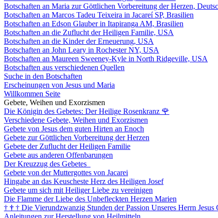
Botschaften an Maria zur Göttlichen Vorbereitung der Herzen, Deuts
Botschaften an Marcos Tadeu Teixeira in Jacareí SP, Brasilien
Botschaften an Edson Glauber in Itapiranga AM, Brasilien
Botschaften an die Zuflucht der Heiligen Familie, USA
Botschaften an die Kinder der Erneuerung, USA
Botschaften an John Leary in Rochester NY, USA
Botschaften an Maureen Sweeney-Kyle in North Ridgeville, USA
Botschaften aus verschiedenen Quellen
Suche in den Botschaften
Erscheinungen von Jesus und Maria
Willkommen Seite
Gebete, Weihen und Exorzismen
Die Königin des Gebetes: Der Heilige Rosenkranz
🌹
Verschiedene Gebete, Weihen und Exorzismen
Gebete von Jesus dem guten Hirten an Enoch
Gebete zur Göttlichen Vorbereitung der Herzen
Gebete der Zuflucht der Heiligen Familie
Gebete aus anderen Offenbarungen
Der Kreuzzug des Gebetes
Gebete von der Muttergottes von Jacarei
Hingabe an das Keuscheste Herz des Heiligen Josef
Gebete um sich mit Heiliger Liebe zu vereinigen
Die Flamme der Liebe des Unbefleckten Herzen Marien
†
†
†
Die Vierundzwanzig Stunden der Passion Unseres Herrn Jesus 
Anleitungen zur Herstellung von Heilmitteln