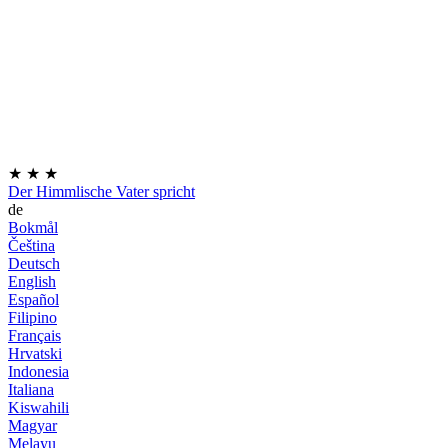
★
★
★
Der Himmlische Vater spricht
de
Bokmål
Čeština
Deutsch
English
Español
Filipino
Français
Hrvatski
Indonesia
Italiana
Kiswahili
Magyar
Melayu