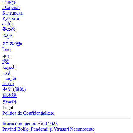
Türkçe
ελληνικά
Български
Русский
தமிழ்
తెలుగు
ಕನ್ನಡ
മലയാളം
ไทย
বাংলা
हिंदी
العربية
اردو
فارسی
עִברִית
中文 (简体)
日本語
한국어
Legal
Politica de Confidențialitate
Instrucțiuni pentru Anul 2025
Privind Bolile, Pandemii și Virusuri Necunoscute