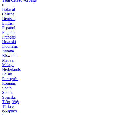
Tatăl Ceresc vorbește
ro
Bokmål
Čeština
Deutsch
English
Español
Filipino
Français
Hrvatski
Indonesia
Italiana
Kiswahili
Magyar
Melayu
Nederlands
Polski
Português
Română
Shqip
Suomi
Svenska
Tiếng Việt
Türkçe
ελληνικά