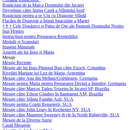
Rugăciuni de la Maica Domnului din Jacarei
Devoțiune către Inima Castă a Sfântului Iosif
Rugăciuni pentru a se Uni cu Dragoste Sfântă
Flacăra de Dragoste a Inimii Imaculate a Mariei
†
†
†
Cele Douăzeci și Patru de Ore ale Pasiunii Domnului Nostru
Isus Hristos
Instrucțiuni pentru Prepararea Remediilor
Medalii și Scapulari
Imagini Minunate
Apariții ale lui Iisus și Maria
Mesaje
Mesaje Recente
Mesaje ale lui Iisus Păstorul Bun către Enoch, Columbia
Rivelări Mariane lui Luz de Maria, Argentina
Mesaje către Ana din Mellatz/Goettingen, Germania
Mesaje pentru Maria pentru Prepararea Divină a Inimilor, Germania
Mesaje către Marcos Tadeu Teixeira în Jacareí SP, Brazilia
Mesaje către Edson Glauber în Itapiranga AM, Brazilia
Mesaje către Sfânta Familie Azil, SUA
Mesaje pentru Copiii Renașterii, SUA
Mesaje către John Leary în Rochester NY, SUA
Mesaje către Maureen Sweeney-Kyle în North Ridgeville, SUA
Mesaje de la Diverse Surse
Caută Mesajele