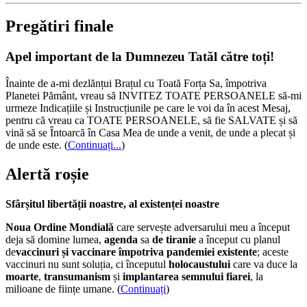
Pregătiri finale
Apel important de la Dumnezeu Tatăl către toți!
Înainte de a-mi dezlănțui Brațul cu Toată Forța Sa, împotriva
Planetei Pământ, vreau să INVITEZ TOATE PERSOANELE să-mi
urmeze Indicațiile și Instrucțiunile pe care le voi da în acest Mesaj,
pentru că vreau ca TOATE PERSOANELE, să fie SALVATE și să
vină să se Întoarcă în Casa Mea de unde a venit, de unde a plecat și
de unde este.
(
Continuați...
)
Alertă roșie
Sfârșitul libertății noastre, al existenței noastre
Noua Ordine Mondială
care servește adversarului meu a început
deja să domine lumea,
agenda
sa
de tiranie
a început cu planul
de
vaccinuri și vaccinare împotriva pandemiei existente
; aceste
vaccinuri nu sunt soluția, ci începutul
holocaustului
care va duce la
moarte
,
transumanism
și
implantarea semnului fiarei
, la
milioane de ființe umane. (
Continuați
)