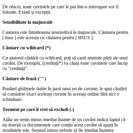
De obicei, toate cuvintele pe care le pui într-o interogare vor fi
folosite. Există și excepții.
Sensibilitate la majuscule
Cautarea este întotdeauna nesensitivă la majuscule. Căutarea pentru
[ iisus ] este aceeași cu căutarea pentru [ IISUS ].
Căutare cu wildcard (*)
Cu ajutorul căutării cu wildcard, poți să cauti anumite părți ale unui
cuvânt. De exemplu, [credință*] va căuta toate cuvintele care încep
cu "credință".
Căutare de frază ("")
Punând ghilimele duble în jurul unui set de cuvinte, le spui căutării
să considere exact aceleași cuvinte în aceeași ordine fără nici o
schimbare.
Termeni pe care îi vrei să excludi (-)
Atâta un semn minus imediat înainte de un cuvânt indică faptul că
nu dorești ca documentele care conțin acest cuvânt să apară în
rezultatele tale. Semnul minus trebuie să fie imediat înaintea