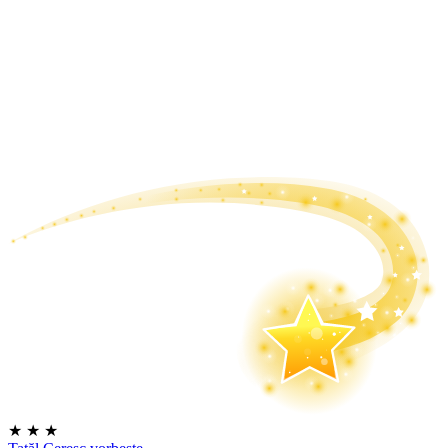
★
★
★