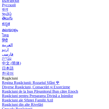
Български
Русский
বাংলা
বதமிழ்
తెలుగు
ಕನ್ನಡ
മലയാളം
ไทย
हिंदी
العربية
اردو
فارسی
עִברִית
中文 (简体)
日本語
한국어
Rugăciuni
Regina Rugăciunii: Rozariul Sfânt
🌹
Diverse Rugăciuni, Consacrări și Exorcizme
Rugăciuni de la Isus Pășunitorul Bun către Enoch
Rugăciuni pentru Prepararea Divină a Inimilor
Rugăciuni ale Sfintei Familii Azil
Rugăciuni din alte Rivelări
Crusada Rugăciunii