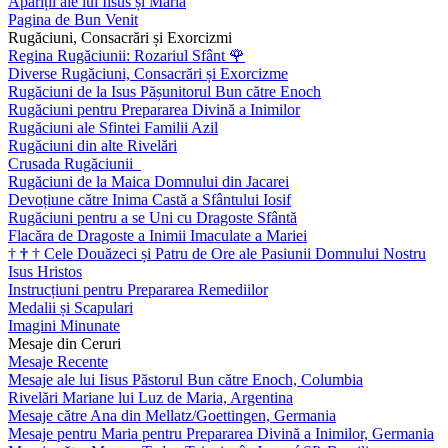
Apariții ale lui Iisus și Maria
Pagina de Bun Venit
Rugăciuni, Consacrări și Exorcizmi
Regina Rugăciunii: Rozariul Sfânt
🌹
Diverse Rugăciuni, Consacrări și Exorcizme
Rugăciuni de la Isus Pășunitorul Bun către Enoch
Rugăciuni pentru Prepararea Divină a Inimilor
Rugăciuni ale Sfintei Familii Azil
Rugăciuni din alte Rivelări
Crusada Rugăciunii
Rugăciuni de la Maica Domnului din Jacarei
Devoțiune către Inima Castă a Sfântului Iosif
Rugăciuni pentru a se Uni cu Dragoste Sfântă
Flacăra de Dragoste a Inimii Imaculate a Mariei
†
†
†
Cele Douăzeci și Patru de Ore ale Pasiunii Domnului Nostru
Isus Hristos
Instrucțiuni pentru Prepararea Remediilor
Medalii și Scapulari
Imagini Minunate
Mesaje din Ceruri
Mesaje Recente
Mesaje ale lui Iisus Păstorul Bun către Enoch, Columbia
Rivelări Mariane lui Luz de Maria, Argentina
Mesaje către Ana din Mellatz/Goettingen, Germania
Mesaje pentru Maria pentru Prepararea Divină a Inimilor, Germania