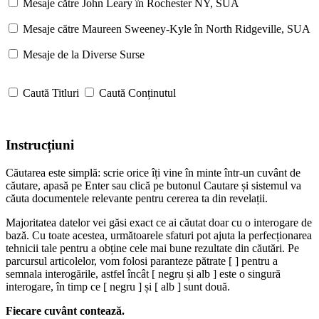
Mesaje către John Leary în Rochester NY, SUA
Mesaje către Maureen Sweeney-Kyle în North Ridgeville, SUA
Mesaje de la Diverse Surse
Caută Titluri
Caută Conținutul
Instrucțiuni
Căutarea este simplă: scrie orice îți vine în minte într-un cuvânt de
căutare, apasă pe Enter sau clică pe butonul Cautare și sistemul va
căuta documentele relevante pentru cererea ta din revelații.
Majoritatea datelor vei găsi exact ce ai căutat doar cu o interogare de
bază. Cu toate acestea, următoarele sfaturi pot ajuta la perfecționarea
tehnicii tale pentru a obține cele mai bune rezultate din căutări. Pe
parcursul articolelor, vom folosi paranteze pătrate [ ] pentru a
semnala interogările, astfel încât [ negru și alb ] este o singură
interogare, în timp ce [ negru ] și [ alb ] sunt două.
Fiecare cuvânt contează.