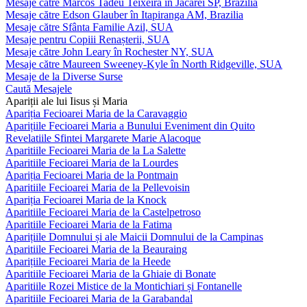
Mesaje către Marcos Tadeu Teixeira în Jacareí SP, Brazilia
Mesaje către Edson Glauber în Itapiranga AM, Brazilia
Mesaje către Sfânta Familie Azil, SUA
Mesaje pentru Copiii Renașterii, SUA
Mesaje către John Leary în Rochester NY, SUA
Mesaje către Maureen Sweeney-Kyle în North Ridgeville, SUA
Mesaje de la Diverse Surse
Caută Mesajele
Apariții ale lui Iisus și Maria
Apariția Fecioarei Maria de la Caravaggio
Aparițiile Fecioarei Maria a Bunului Eveniment din Quito
Revelatiile Sfintei Margarete Marie Alacoque
Aparitiile Fecioarei Maria de la La Salette
Aparitiile Fecioarei Maria de la Lourdes
Apariția Fecioarei Maria de la Pontmain
Aparitiile Fecioarei Maria de la Pellevoisin
Apariția Fecioarei Maria de la Knock
Aparitiile Fecioarei Maria de la Castelpetroso
Aparitiile Fecioarei Maria de la Fatima
Aparițiile Domnului și ale Maicii Domnului de la Campinas
Aparitiile Fecioarei Maria de la Beauraing
Aparițiile Fecioarei Maria de la Heede
Aparitiile Fecioarei Maria de la Ghiaie di Bonate
Aparitiile Rozei Mistice de la Montichiari și Fontanelle
Aparitiile Fecioarei Maria de la Garabandal