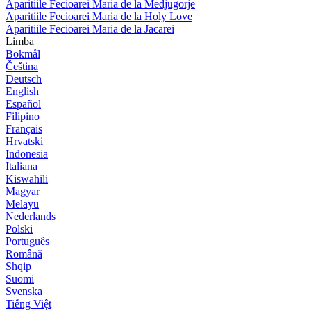
Aparitiile Fecioarei Maria de la Medjugorje
Aparitiile Fecioarei Maria de la Holy Love
Aparitiile Fecioarei Maria de la Jacarei
Limba
Bokmål
Čeština
Deutsch
English
Español
Filipino
Français
Hrvatski
Indonesia
Italiana
Kiswahili
Magyar
Melayu
Nederlands
Polski
Português
Română
Shqip
Suomi
Svenska
Tiếng Việt