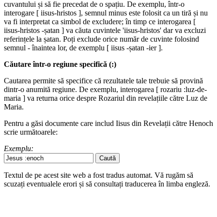
cuvantului și să fie precedat de o spațiu. De exemplu, într-o
interogare [ iisus-hristos ], semnul minus este folosit ca un tiră și nu
va fi interpretat ca simbol de excludere; în timp ce interogarea [
iisus-hristos -șatan ] va căuta cuvintele 'iisus-hristos' dar va excluzi
referințele la șatan. Poți exclude orice număr de cuvinte folosind
semnul - înaintea lor, de exemplu [ iisus -șatan -ier ].
Căutare într-o regiune specifică (:)
Cautarea permite să specifice că rezultatele tale trebuie să provină
dintr-o anumită regiune. De exemplu, interogarea [ rozariu :luz-de-
maria ] va returna orice despre Rozariul din revelațiile către Luz de
Maria.
Pentru a găsi documente care includ Iisus din Revelații către Henoch
scrie următoarele:
Exemplu:
Textul de pe acest site web a fost tradus automat. Vă rugăm să
scuzați eventualele erori și să consultați traducerea în limba engleză.