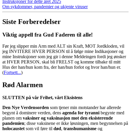
Instruksjoner for dette året 2025
Om sykdommer, pandemier og ukjente viruser
Siste Forberedelser
Viktig appell fra Gud Faderen til alle!
Før jeg slipper min Arm med ALT sin Kraft, MOT Jordkloden, vil
jeg INVITERE HVER PERSON til å følge mine Indikasjoner og
mine Instruksjoner som jeg gir i denne Meldeingen fordi jeg ønsker
at HVER PERSON, skal bli FRELST og komme tilbake til mitt
Hus der han/hun kom fra, der han/hun forlot og hvor han/hun er.
(
Fortsett...
)
Rød Alarmen
SLUTTEN på vår Frihet, vårt Eksistens
Den Nye Verdensorden
som tjener min motstander har allerede
begynt å dominere verden, dens
agenda for tyranni
begynte med
planen om
vaksiner og vaksinasjon mot den eksisterende
pandemien
; disse vaksinene er ikke løsningen, men begynnelsen på
holocaustet
som vil føre til
død
,
transhumanisme
og