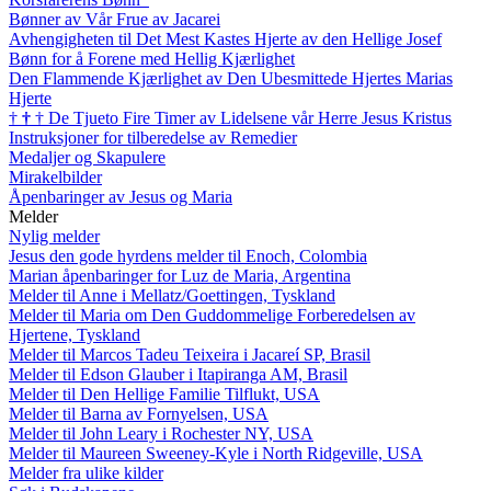
Bønner av Vår Frue av Jacarei
Avhengigheten til Det Mest Kastes Hjerte av den Hellige Josef
Bønn for å Forene med Hellig Kjærlighet
Den Flammende Kjærlighet av Den Ubesmittede Hjertes Marias
Hjerte
†
†
†
De Tjueto Fire Timer av Lidelsene vår Herre Jesus Kristus
Instruksjoner for tilberedelse av Remedier
Medaljer og Skapulere
Mirakelbilder
Åpenbaringer av Jesus og Maria
Melder
Nylig melder
Jesus den gode hyrdens melder til Enoch, Colombia
Marian åpenbaringer for Luz de Maria, Argentina
Melder til Anne i Mellatz/Goettingen, Tyskland
Melder til Maria om Den Guddommelige Forberedelsen av
Hjertene, Tyskland
Melder til Marcos Tadeu Teixeira i Jacareí SP, Brasil
Melder til Edson Glauber i Itapiranga AM, Brasil
Melder til Den Hellige Familie Tilflukt, USA
Melder til Barna av Fornyelsen, USA
Melder til John Leary i Rochester NY, USA
Melder til Maureen Sweeney-Kyle i North Ridgeville, USA
Melder fra ulike kilder