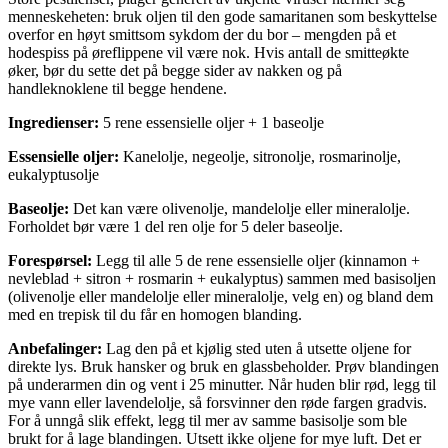
menneskeheten: bruk oljen til den gode samaritanen som beskyttelse
overfor en høyt smittsom sykdom der du bor – mengden på et
hodespiss på øreflippene vil være nok. Hvis antall de smitteøkte
øker, bør du sette det på begge sider av nakken og på
handleknoklene til begge hendene.
Ingredienser:
5 rene essensielle oljer + 1 baseolje
Essensielle oljer:
Kanelolje, negeolje, sitronolje, rosmarinolje,
eukalyptusolje
Baseolje:
Det kan være olivenolje, mandelolje eller mineralolje.
Forholdet bør være 1 del ren olje for 5 deler baseolje.
Forespørsel:
Legg til alle 5 de rene essensielle oljer (kinnamon +
nevleblad + sitron + rosmarin + eukalyptus) sammen med basisoljen
(olivenolje eller mandelolje eller mineralolje, velg en) og bland dem
med en trepisk til du får en homogen blanding.
Anbefalinger:
Lag den på et kjølig sted uten å utsette oljene for
direkte lys. Bruk hansker og bruk en glassbeholder. Prøv blandingen
på underarmen din og vent i 25 minutter. Når huden blir rød, legg til
mye vann eller lavendelolje, så forsvinner den røde fargen gradvis.
For å unngå slik effekt, legg til mer av samme basisolje som ble
brukt for å lage blandingen. Utsett ikke oljene for mye luft. Det er