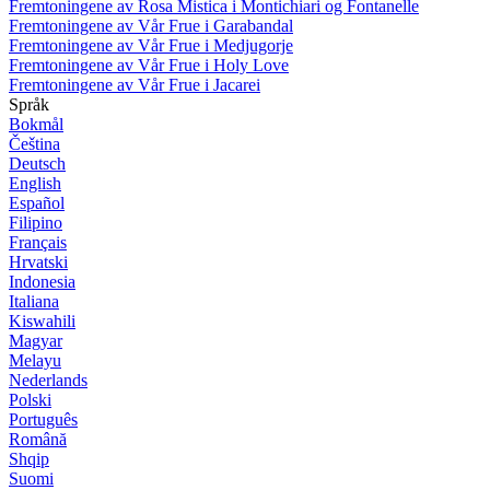
Fremtoningene av Rosa Mistica i Montichiari og Fontanelle
Fremtoningene av Vår Frue i Garabandal
Fremtoningene av Vår Frue i Medjugorje
Fremtoningene av Vår Frue i Holy Love
Fremtoningene av Vår Frue i Jacarei
Språk
Bokmål
Čeština
Deutsch
English
Español
Filipino
Français
Hrvatski
Indonesia
Italiana
Kiswahili
Magyar
Melayu
Nederlands
Polski
Português
Română
Shqip
Suomi