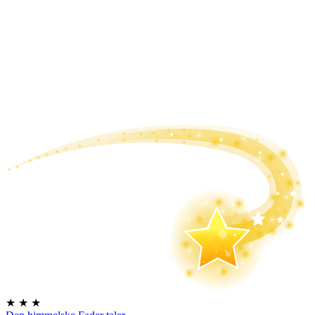
★
★
★