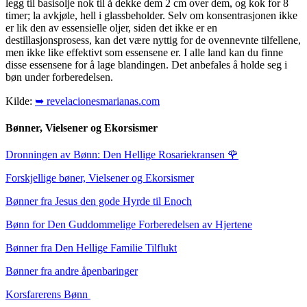
legg til basisolje nok til å dekke dem 2 cm over dem, og kok for 8
timer; la avkjøle, hell i glassbeholder. Selv om konsentrasjonen ikke
er lik den av essensielle oljer, siden det ikke er en
destillasjonsprosess, kan det være nyttig for de ovennevnte tilfellene,
men ikke like effektivt som essensene er. I alle land kan du finne
disse essensene for å lage blandingen. Det anbefales å holde seg i
bøn under forberedelsen.
Kilde:
➥ revelacionesmarianas.com
Bønner, Vielsener og Ekorsismer
Dronningen av Bønn: Den Hellige Rosariekransen
🌹
Forskjellige bøner, Vielsener og Ekorsismer
Bønner fra Jesus den gode Hyrde til Enoch
Bønn for Den Guddommelige Forberedelsen av Hjertene
Bønner fra Den Hellige Familie Tilflukt
Bønner fra andre åpenbaringer
Korsfarerens Bønn