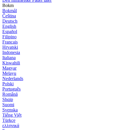
Den himmelske Fader taler
Bokm
Bokmål
Čeština
Deutsch
English
Español
Filipino
Français
Hrvatski
Indonesia
Italiana
Kiswahili
Magyar
Melayu
Nederlands
Polski
Português
Română
Shqip
Suomi
Svenska
Tiếng Việt
Türkçe
ελληνικά