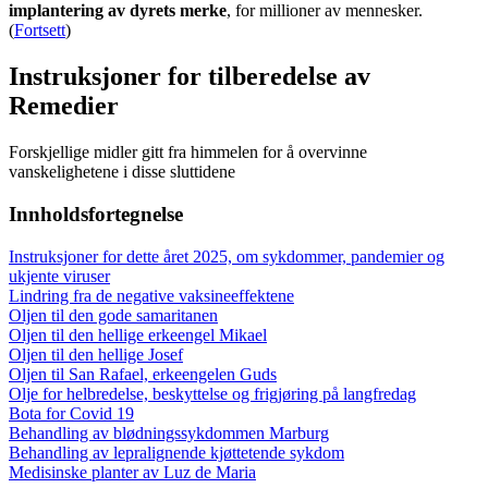
implantering av dyrets merke
, for millioner av mennesker.
(
Fortsett
)
Instruksjoner for tilberedelse av
Remedier
Forskjellige midler gitt fra himmelen for å overvinne
vanskelighetene i disse sluttidene
Innholdsfortegnelse
Instruksjoner for dette året 2025, om sykdommer, pandemier og
ukjente viruser
Lindring fra de negative vaksineeffektene
Oljen til den gode samaritanen
Oljen til den hellige erkeengel Mikael
Oljen til den hellige Josef
Oljen til San Rafael, erkeengelen Guds
Olje for helbredelse, beskyttelse og frigjøring på langfredag
Bota for Covid 19
Behandling av blødningssykdommen Marburg
Behandling av lepralignende kjøttetende sykdom
Medisinske planter av Luz de Maria