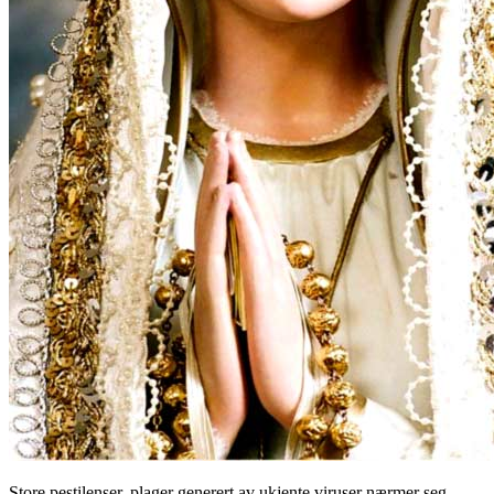
Store pestilenser, plager generert av ukjente viruser nærmer seg