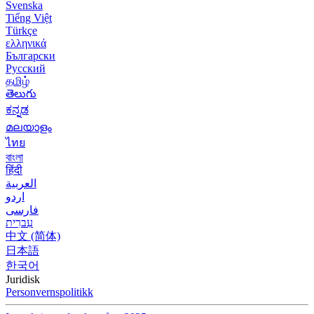
Svenska
Tiếng Việt
Türkçe
ελληνικά
Български
Русский
தமிழ்
తెలుగు
ಕನ್ನಡ
മലയാളം
ไทย
বাংলা
हिंदी
العربية
اردو
فارسی
עִברִית
中文 (简体)
日本語
한국어
Juridisk
Personvernspolitikk