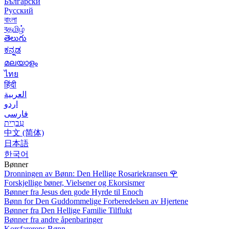
Български
Русский
বাংলা
বதமிழ்
తెలుగు
ಕನ್ನಡ
മലയാളം
ไทย
हिंदी
العربية
اردو
فارسی
עִברִית
中文 (简体)
日本語
한국어
Bønner
Dronningen av Bønn: Den Hellige Rosariekransen
🌹
Forskjellige bøner, Vielsener og Ekorsismer
Bønner fra Jesus den gode Hyrde til Enoch
Bønn for Den Guddommelige Forberedelsen av Hjertene
Bønner fra Den Hellige Familie Tilflukt
Bønner fra andre åpenbaringer
Korsfarerens Bønn