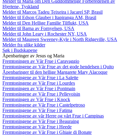
Melder til Maria om Den Guddommelige Forberedelsen av
Hjertene, Tyskland
Melder til Marcos Tadeu Teixeira i Jacareí SP, Brasil
Melder til Edson Glauber i Itapiranga AM, Brasil
Melder til Den Hellige Familie Tilflukt, USA
Melder til Barna av Fornyelsen, USA
Melder til John Leary i Rochester NY, USA
Melder til Maureen Sweeney-Kyle i North Ridgeville, USA
Melder fra ulike kilder
Søk i Budskapene
Åpenbaringer av Jesus og Maria
Fremtoningen av Vår Frue i Caravaggio
Fremtoningene av Vår Frue av det gode hendelsen i Quito
Åpenbaringer til den hellige Margarete Mary Alacoque
Fremtoningene av Vår Frue i La Salette
Fremtoningene av Vår Frue i Lourdes
Fremtoningen av Vår Frue i Pontmain
Fremtoningene av Vår Frue i Pellevoisin
Fremtoningen av Vår Frue i Knock
Fremtoningene av Vår Frue i Castelpetroso
Fremtoningene av Vår Frue i Fatima
Fremtoningene av vår Herre og vårt Frue i Campinas
Fremtoningene av Vår Frue i Beauraing
Fremtoningene av Vår Frue i Heede
Fremtoningene av Vår Frue i Ghiaie di Bonate