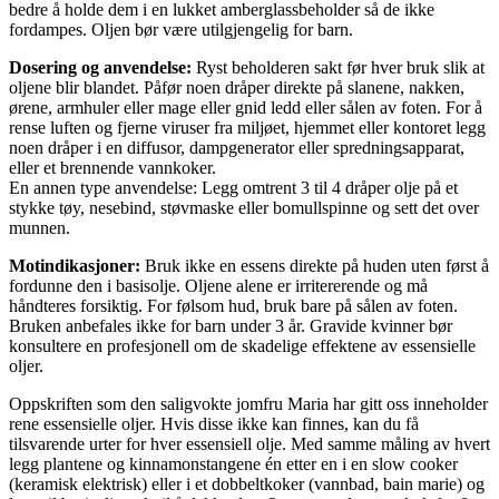
bedre å holde dem i en lukket amberglassbeholder så de ikke
fordampes. Oljen bør være utilgjengelig for barn.
Dosering og anvendelse:
Ryst beholderen sakt før hver bruk slik at
oljene blir blandet. Påfør noen dråper direkte på slanene, nakken,
ørene, armhuler eller mage eller gnid ledd eller sålen av foten. For å
rense luften og fjerne viruser fra miljøet, hjemmet eller kontoret legg
noen dråper i en diffusor, dampgenerator eller spredningsapparat,
eller et brennende vannkoker.
En annen type anvendelse: Legg omtrent 3 til 4 dråper olje på et
stykke tøy, nesebind, støvmaske eller bomullspinne og sett det over
munnen.
Motindikasjoner:
Bruk ikke en essens direkte på huden uten først å
fordunne den i basisolje. Oljene alene er irritererende og må
håndteres forsiktig. For følsom hud, bruk bare på sålen av foten.
Bruken anbefales ikke for barn under 3 år. Gravide kvinner bør
konsultere en profesjonell om de skadelige effektene av essensielle
oljer.
Oppskriften som den saligvokte jomfru Maria har gitt oss inneholder
rene essensielle oljer. Hvis disse ikke kan finnes, kan du få
tilsvarende urter for hver essensiell olje. Med samme måling av hvert
legg plantene og kinnamonstangene én etter en i en slow cooker
(keramisk elektrisk) eller i et dobbeltkoker (vannbad, bain marie) og