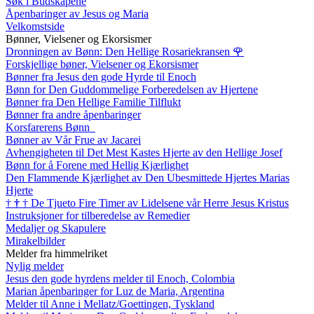
Søk i Budskapene
Åpenbaringer av Jesus og Maria
Velkomstside
Bønner, Vielsener og Ekorsismer
Dronningen av Bønn: Den Hellige Rosariekransen
🌹
Forskjellige bøner, Vielsener og Ekorsismer
Bønner fra Jesus den gode Hyrde til Enoch
Bønn for Den Guddommelige Forberedelsen av Hjertene
Bønner fra Den Hellige Familie Tilflukt
Bønner fra andre åpenbaringer
Korsfarerens Bønn
Bønner av Vår Frue av Jacarei
Avhengigheten til Det Mest Kastes Hjerte av den Hellige Josef
Bønn for å Forene med Hellig Kjærlighet
Den Flammende Kjærlighet av Den Ubesmittede Hjertes Marias
Hjerte
†
†
†
De Tjueto Fire Timer av Lidelsene vår Herre Jesus Kristus
Instruksjoner for tilberedelse av Remedier
Medaljer og Skapulere
Mirakelbilder
Melder fra himmelriket
Nylig melder
Jesus den gode hyrdens melder til Enoch, Colombia
Marian åpenbaringer for Luz de Maria, Argentina
Melder til Anne i Mellatz/Goettingen, Tyskland