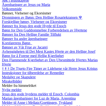
Søk i Budskapene
Åpenbaringer av Jesus og Maria
Velkomstside
Bønner, Vielsener og Ekorsismer
Dronningen av Bønn: Den Hellige Rosariekransen
🌹
Forskjellige bøner, Vielsener og Ekorsismer
Bønner fra Jesus den gode Hyrde til Enoch
Bønn for Den Guddommelige Forberedelsen av Hjertene
Bønner fra Den Hellige Familie Tilflukt
Bønner fra andre åpenbaringer
Korsfarerens Bønn
Bønner av Vår Frue av Jacarei
Avhengigheten til Det Mest Kastes Hjerte av den Hellige Josef
Bønn for å Forene med Hellig Kjærlighet
Den Flammende Kjærlighet av Den Ubesmittede Hjertes Marias
Hjerte
†
†
†
De Tjueto Fire Timer av Lidelsene vår Herre Jesus Kristus
Instruksjoner for tilberedelse av Remedier
Medaljer og Skapulere
Mirakelbilder
Melder fra himmelriket
Nylig melder
Jesus den gode hyrdens melder til Enoch, Colombia
Marian åpenbaringer for Luz de Maria, Argentina
Melder til Anne i Mellatz/Goettingen, Tyskland