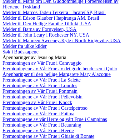
Melder til Maria om Den Guddommelige Forberedelsen av
Hjertene, Tyskland
Melder til Marcos Tadeu Teixeira i Jacareí SP, Brasil
Melder til Edson Glauber i Itapiranga AM, Brasil
Melder til Den Hellige Familie Tilflukt, USA
Melder til Barna av Fornyelsen, USA
Melder til John Leary i Rochester NY, USA
Melder til Maureen Sweeney-Kyle i North Ridgeville, USA
Melder fra ulike kilder
Søk i Budskapene
Åpenbaringer av Jesus og Maria
Fremtoningen av Vår Frue i Caravaggio
Fremtoningene av Vår Frue av det gode hendelsen i Quito
Åpenbaringer til den hellige Margarete Mary Alacoque
Fremtoningene av Vår Frue i La Salette
Fremtoningene av Vår Frue i Lourdes
Fremtoningen av Vår Frue i Pontmain
Fremtoningene av Vår Frue i Pellevoisin
Fremtoningen av Vår Frue i Knock
Fremtoningene av Vår Frue i Castelpetroso
Fremtoningene av Vår Frue i Fatima
Fremtoningene av vår Herre og vårt Frue i Campinas
Fremtoningene av Vår Frue i Beauraing
Fremtoningene av Vår Frue i Heede
Fremtoningene av Vår Frue i Ghiaie di Bonate