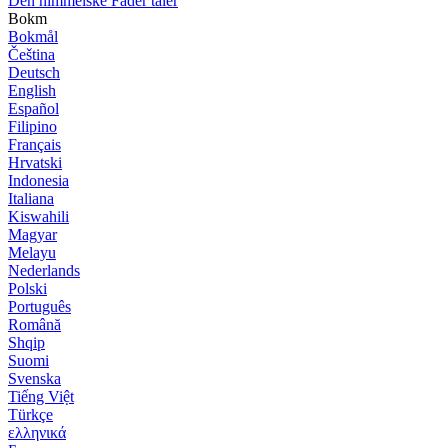
Den himmelske Fader taler
Bokm
Bokmål
Čeština
Deutsch
English
Español
Filipino
Français
Hrvatski
Indonesia
Italiana
Kiswahili
Magyar
Melayu
Nederlands
Polski
Português
Română
Shqip
Suomi
Svenska
Tiếng Việt
Türkçe
ελληνικά