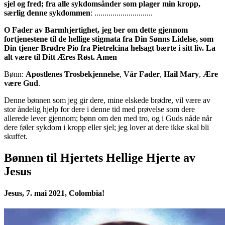
sjel og fred; fra alle sykdomsånder som plager min kropp,
særlig denne sykdommen
: .............................
O Fader av Barmhjertighet, jeg ber om dette gjennom
fortjenestene til de hellige stigmata fra Din Sønns Lidelse, som
Din tjener Brødre Pio fra Pietrelcina helsagt bærte i sitt liv. La
alt være til Ditt Æres Røst. Amen
Bønn:
Apostlenes Trosbekjennelse
,
Vår Fader
,
Hail Mary
,
Ære
være Gud
.
Denne bønnen som jeg gir dere, mine elskede brødre, vil være av
stor åndelig hjelp for dere i denne tid med prøvelse som dere
allerede lever gjennom; bønn om den med tro, og i Guds nåde når
dere føler sykdom i kropp eller sjel; jeg lover at dere ikke skal bli
skuffet.
Bønnen til Hjertets Hellige Hjerte av
Jesus
Jesus, 7. mai 2021, Colombia!