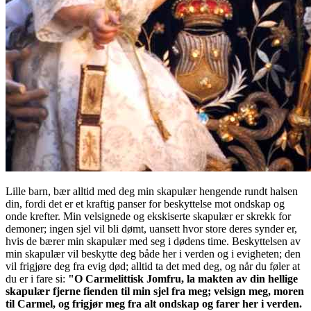
Lille barn, bær alltid med deg min skapulær hengende rundt halsen
din, fordi det er et kraftig panser for beskyttelse mot ondskap og
onde krefter. Min velsignede og ekskiserte skapulær er skrekk for
demoner; ingen sjel vil bli dømt, uansett hvor store deres synder er,
hvis de bærer min skapulær med seg i dødens time. Beskyttelsen av
min skapulær vil beskytte deg både her i verden og i evigheten; den
vil frigjøre deg fra evig død; alltid ta det med deg, og når du føler at
du er i fare si:
"O Carmelittisk Jomfru, la makten av din hellige
skapulær fjerne fienden til min sjel fra meg; velsign meg, moren
til Carmel, og frigjør meg fra alt ondskap og farer her i verden.