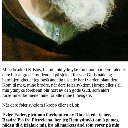
Mine brødre i Kristus, be om min ydmyke forebønn når dere føler at
dere blir angrepet av fienden på sjelen; for ved Guds nåde og
barmhjertighet er jeg også åndelig tilstede her i verden blant dere.
Kom til meg, mine brødre, når dere føler sykdom i kropp eller sjel;
min ydmyke forebønn blir hørt av den gode Gud, som aldri
forsømmer bønnene mine for alle mine tilhengere.
Når dere føler sykdom i kropp eller sjel, si:
Evige Fader, gjennom forebønnen av Din elskede tjener,
Brødre Pio fra Pietrelcina, ber jeg Dem ydmykt om å gi meg
nåden til å frigjøre mig fra all mørkets ånd som rører på min