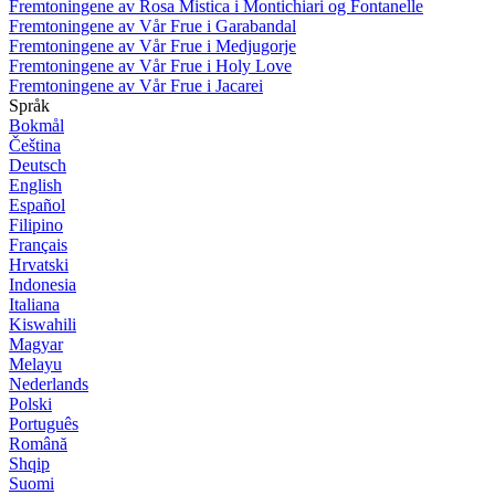
Fremtoningene av Rosa Mistica i Montichiari og Fontanelle
Fremtoningene av Vår Frue i Garabandal
Fremtoningene av Vår Frue i Medjugorje
Fremtoningene av Vår Frue i Holy Love
Fremtoningene av Vår Frue i Jacarei
Språk
Bokmål
Čeština
Deutsch
English
Español
Filipino
Français
Hrvatski
Indonesia
Italiana
Kiswahili
Magyar
Melayu
Nederlands
Polski
Português
Română
Shqip
Suomi