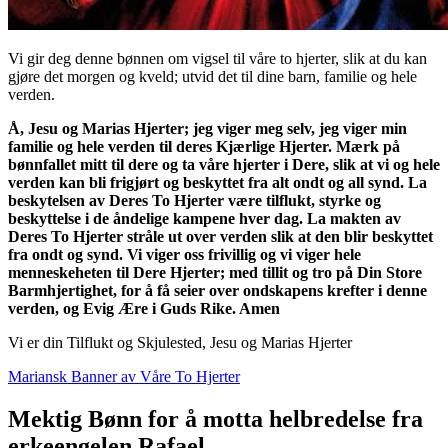
Vi gir deg denne bønnen om vigsel til våre to hjerter, slik at du kan
gjøre det morgen og kveld; utvid det til dine barn, familie og hele
verden.
Å, Jesu og Marias Hjerter; jeg viger meg selv, jeg viger min
familie og hele verden til deres Kjærlige Hjerter. Mærk på
bønnfallet mitt til dere og ta våre hjerter i Dere, slik at vi og hele
verden kan bli frigjørt og beskyttet fra alt ondt og all synd. La
beskytelsen av Deres To Hjerter være tilflukt, styrke og
beskyttelse i de åndelige kampene hver dag. La makten av
Deres To Hjerter stråle ut over verden slik at den blir beskyttet
fra ondt og synd. Vi viger oss frivillig og vi viger hele
menneskeheten til Dere Hjerter; med tillit og tro på Din Store
Barmhjertighet, for å få seier over ondskapens krefter i denne
verden, og Evig Ære i Guds Rike. Amen
Vi er din Tilflukt og Skjulested, Jesu og Marias Hjerter
Mariansk Banner av Våre To Hjerter
Mektig Bønn for å motta helbredelse fra
erkeengelen Rafael