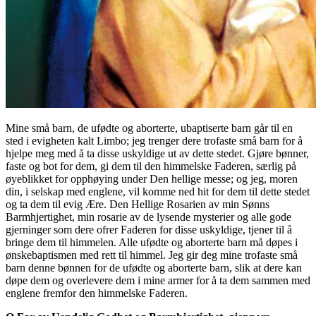
Mine små barn, de ufødte og aborterte, ubaptiserte barn går til en
sted i evigheten kalt Limbo; jeg trenger dere trofaste små barn for å
hjelpe meg med å ta disse uskyldige ut av dette stedet. Gjøre bønner,
faste og bot for dem, gi dem til den himmelske Faderen, særlig på
øyeblikket for opphøying under Den hellige messe; og jeg, moren
din, i selskap med englene, vil komme ned hit for dem til dette stedet
og ta dem til evig Ære. Den Hellige Rosarien av min Sønns
Barmhjertighet, min rosarie av de lysende mysterier og alle gode
gjerninger som dere ofrer Faderen for disse uskyldige, tjener til å
bringe dem til himmelen. Alle ufødte og aborterte barn må døpes i
ønskebaptismen med rett til himmel. Jeg gir deg mine trofaste små
barn denne bønnen for de ufødte og aborterte barn, slik at dere kan
døpe dem og overlevere dem i mine armer for å ta dem sammen med
englene fremfor den himmelske Faderen.