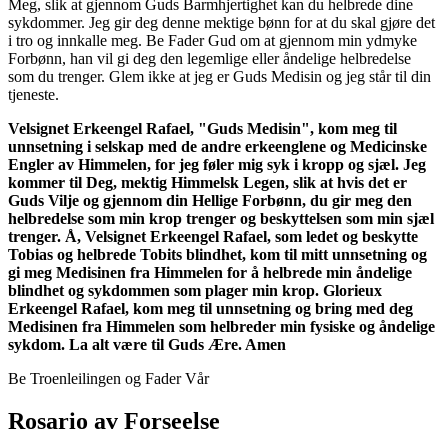
Meg, slik at gjennom Guds Barmhjertighet kan du helbrede dine
sykdommer. Jeg gir deg denne mektige bønn for at du skal gjøre det
i tro og innkalle meg. Be Fader Gud om at gjennom min ydmyke
Forbønn, han vil gi deg den legemlige eller åndelige helbredelse
som du trenger. Glem ikke at jeg er Guds Medisin og jeg står til din
tjeneste.
Velsignet Erkeengel Rafael, "Guds Medisin", kom meg til
unnsetning i selskap med de andre erkeenglene og Medicinske
Engler av Himmelen, for jeg føler mig syk i kropp og sjæl. Jeg
kommer til Deg, mektig Himmelsk Legen, slik at hvis det er
Guds Vilje og gjennom din Hellige Forbønn, du gir meg den
helbredelse som min krop trenger og beskyttelsen som min sjæl
trenger. Å, Velsignet Erkeengel Rafael, som ledet og beskytte
Tobias og helbrede Tobits blindhet, kom til mitt unnsetning og
gi meg Medisinen fra Himmelen for å helbrede min åndelige
blindhet og sykdommen som plager min krop. Glorieux
Erkeengel Rafael, kom meg til unnsetning og bring med deg
Medisinen fra Himmelen som helbreder min fysiske og åndelige
sykdom. La alt være til Guds Ære. Amen
Be Troenleilingen og Fader Vår
Rosario av Forseelse