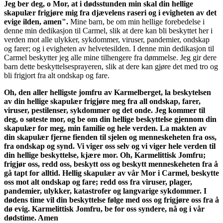
Jeg ber deg, o Mor, at i dødsstunden min skal din hellige
skapulær frigjøre mig fra djævelens raseri og i evigheten av det
evige ilden, amen".
Mine barn, be om min hellige forebedelse i
denne min dedikasjon til Carmel, slik at dere kan bli beskyttet her i
verden mot alle ulykker, sykdommer, viruser, pandemier, ondskap
og farer; og i evigheten av helvetesilden. I denne min dedikasjon til
Carmel beskytter jeg alle mine tilhengere fra dømmelse. Jeg gir dere
barn dette beskyttelsesprayeren, slik at dere kan gjøre det med tro og
bli frigjort fra alt ondskap og fare.
Oh, den aller helligste jomfru av Karmelberget, la beskytelsen
av din hellige skapulær frigjøre meg fra all ondskap, farer,
viruser, pestilenser, sykdommer og det onde. Jeg kommer til
deg, o søteste mor, og be om din hellige beskyttelse gjennom din
skapulær for meg, min familie og hele verden. La makten av
din skapulær fjerne fienden til sjelen og menneskeheten fra oss,
fra ondskap og synd. Vi viger oss selv og vi viger hele verden til
din hellige beskyttelse, kjære mor. Oh, Karmelittisk Jomfru;
frigjør oss, redd oss, beskytt oss og beskytt menneskeheten fra å
gå tapt for alltid. Hellig skapulær av vår Mor i Carmel, beskytte
oss mot alt ondskap og fare; redd oss fra viruser, plager,
pandemier, ulykker, katastrofer og langvarige sykdommer. I
dødens time vil din beskyttelse følge med oss og frigjøre oss fra å
dø evig. Karmelittisk Jomfru, be for oss syndere, nå og i vår
dødstime. Amen