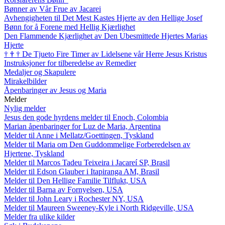
Bønner av Vår Frue av Jacarei
Avhengigheten til Det Mest Kastes Hjerte av den Hellige Josef
Bønn for å Forene med Hellig Kjærlighet
Den Flammende Kjærlighet av Den Ubesmittede Hjertes Marias
Hjerte
†
†
†
De Tjueto Fire Timer av Lidelsene vår Herre Jesus Kristus
Instruksjoner for tilberedelse av Remedier
Medaljer og Skapulere
Mirakelbilder
Åpenbaringer av Jesus og Maria
Melder
Nylig melder
Jesus den gode hyrdens melder til Enoch, Colombia
Marian åpenbaringer for Luz de Maria, Argentina
Melder til Anne i Mellatz/Goettingen, Tyskland
Melder til Maria om Den Guddommelige Forberedelsen av
Hjertene, Tyskland
Melder til Marcos Tadeu Teixeira i Jacareí SP, Brasil
Melder til Edson Glauber i Itapiranga AM, Brasil
Melder til Den Hellige Familie Tilflukt, USA
Melder til Barna av Fornyelsen, USA
Melder til John Leary i Rochester NY, USA
Melder til Maureen Sweeney-Kyle i North Ridgeville, USA
Melder fra ulike kilder