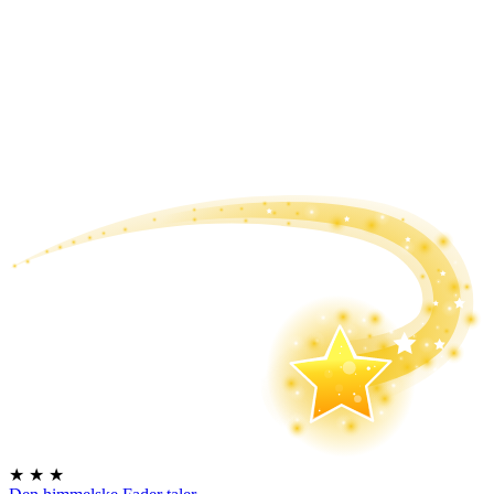
★
★
★