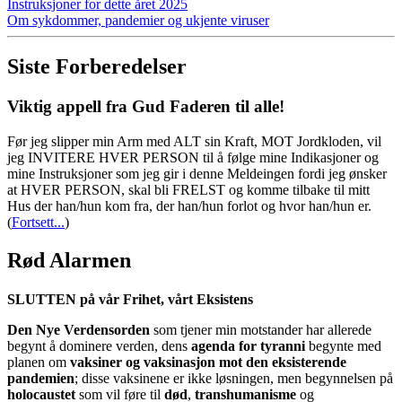
Instruksjoner for dette året 2025
Om sykdommer, pandemier og ukjente viruser
Siste Forberedelser
Viktig appell fra Gud Faderen til alle!
Før jeg slipper min Arm med ALT sin Kraft, MOT Jordkloden, vil
jeg INVITERE HVER PERSON til å følge mine Indikasjoner og
mine Instruksjoner som jeg gir i denne Meldeingen fordi jeg ønsker
at HVER PERSON, skal bli FRELST og komme tilbake til mitt
Hus der han/hun kom fra, der han/hun forlot og hvor han/hun er.
(
Fortsett...
)
Rød Alarmen
SLUTTEN på vår Frihet, vårt Eksistens
Den Nye Verdensorden
som tjener min motstander har allerede
begynt å dominere verden, dens
agenda for tyranni
begynte med
planen om
vaksiner og vaksinasjon mot den eksisterende
pandemien
; disse vaksinene er ikke løsningen, men begynnelsen på
holocaustet
som vil føre til
død
,
transhumanisme
og