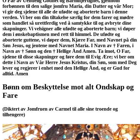
O Far av Uendelig Godhet og Barmhjertighet, gjennom
forbønnen til den salige jomfru Maria, din Datter og vår Mor;
vi gir deg sjelene til alle de ufødte og aborterte barn i denne
verden. Vi ber om din tiltakelse særlig for dem farer og mødre
som handlet så urettferdig ved å samtykke til og avbryte dine
skapninger. Vi velsigner alle ufødte og aborterte barn; vi døper
dem i ønskebaptismen med rett til himmel. De ufødte og
aborterte guttene, vi døper dem, Kjære Far, med Navnet på din
Søn Jesus, og jentene med Navnet Maria. I Navn av
†
Faren, i
Navn av
†
Sønn og den
†
Hellige Ånd Amen. Ta imot, O Far,
sjelene til disse skapninger og føre dem til Evig Ære; vi ber om
dette i Navn av Vår Herre Jesus Kristus, din Søn, som med Deg
lever og regjerer i enhet med den Hellige Ånd, og er Gud for
alltid. Amen
Bønn om Beskyttelse mot alt Ondskap og
Fare
(Diktert av Jomfruen av Carmel til alle sine troende og
tilhengere)