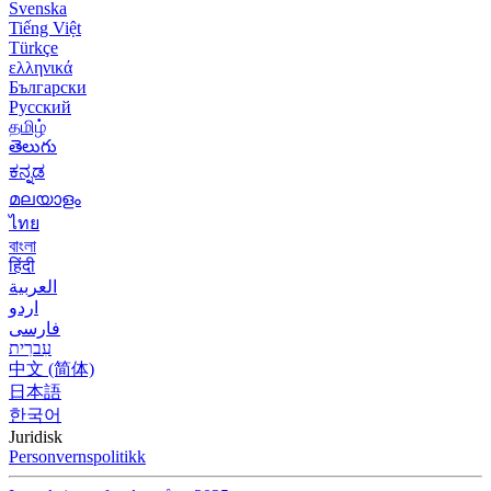
Svenska
Tiếng Việt
Türkçe
ελληνικά
Български
Русский
தமிழ்
తెలుగు
ಕನ್ನಡ
മലയാളം
ไทย
বাংলা
हिंदी
العربية
اردو
فارسی
עִברִית
中文 (简体)
日本語
한국어
Juridisk
Personvernspolitikk