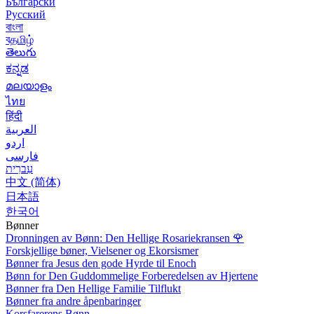
Български
Русский
বাংলা
বதமிழ்
తెలుగు
ಕನ್ನಡ
മലയാളം
ไทย
हिंदी
العربية
اردو
فارسی
עִברִית
中文 (简体)
日本語
한국어
Bønner
Dronningen av Bønn: Den Hellige Rosariekransen
🌹
Forskjellige bøner, Vielsener og Ekorsismer
Bønner fra Jesus den gode Hyrde til Enoch
Bønn for Den Guddommelige Forberedelsen av Hjertene
Bønner fra Den Hellige Familie Tilflukt
Bønner fra andre åpenbaringer
Korsfarerens Bønn