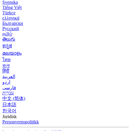
Svenska
Tiếng Việt
Türkçe
ελληνικά
Български
Русский
தமிழ்
తెలుగు
ಕನ್ನಡ
മലയാളം
ไทย
বাংলা
हिंदी
العربية
اردو
فارسی
עִברִית
中文 (简体)
日本語
한국어
Juridisk
Personvernspolitikk