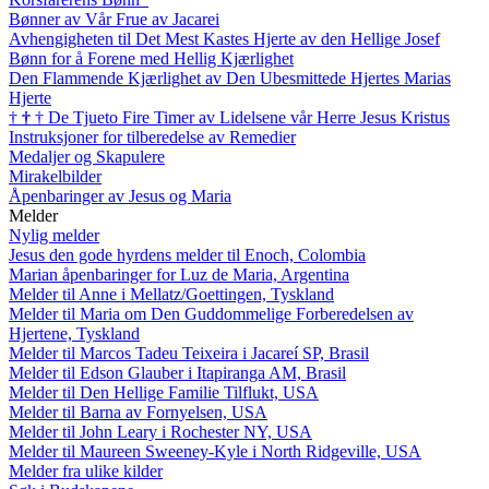
Bønner av Vår Frue av Jacarei
Avhengigheten til Det Mest Kastes Hjerte av den Hellige Josef
Bønn for å Forene med Hellig Kjærlighet
Den Flammende Kjærlighet av Den Ubesmittede Hjertes Marias
Hjerte
†
†
†
De Tjueto Fire Timer av Lidelsene vår Herre Jesus Kristus
Instruksjoner for tilberedelse av Remedier
Medaljer og Skapulere
Mirakelbilder
Åpenbaringer av Jesus og Maria
Melder
Nylig melder
Jesus den gode hyrdens melder til Enoch, Colombia
Marian åpenbaringer for Luz de Maria, Argentina
Melder til Anne i Mellatz/Goettingen, Tyskland
Melder til Maria om Den Guddommelige Forberedelsen av
Hjertene, Tyskland
Melder til Marcos Tadeu Teixeira i Jacareí SP, Brasil
Melder til Edson Glauber i Itapiranga AM, Brasil
Melder til Den Hellige Familie Tilflukt, USA
Melder til Barna av Fornyelsen, USA
Melder til John Leary i Rochester NY, USA
Melder til Maureen Sweeney-Kyle i North Ridgeville, USA
Melder fra ulike kilder