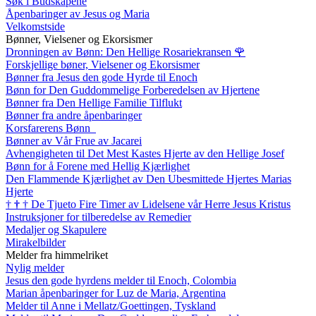
Søk i Budskapene
Åpenbaringer av Jesus og Maria
Velkomstside
Bønner, Vielsener og Ekorsismer
Dronningen av Bønn: Den Hellige Rosariekransen
🌹
Forskjellige bøner, Vielsener og Ekorsismer
Bønner fra Jesus den gode Hyrde til Enoch
Bønn for Den Guddommelige Forberedelsen av Hjertene
Bønner fra Den Hellige Familie Tilflukt
Bønner fra andre åpenbaringer
Korsfarerens Bønn
Bønner av Vår Frue av Jacarei
Avhengigheten til Det Mest Kastes Hjerte av den Hellige Josef
Bønn for å Forene med Hellig Kjærlighet
Den Flammende Kjærlighet av Den Ubesmittede Hjertes Marias
Hjerte
†
†
†
De Tjueto Fire Timer av Lidelsene vår Herre Jesus Kristus
Instruksjoner for tilberedelse av Remedier
Medaljer og Skapulere
Mirakelbilder
Melder fra himmelriket
Nylig melder
Jesus den gode hyrdens melder til Enoch, Colombia
Marian åpenbaringer for Luz de Maria, Argentina
Melder til Anne i Mellatz/Goettingen, Tyskland