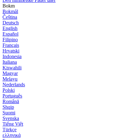
Den himmelske Fader taler
Bokm
Bokmål
Čeština
Deutsch
English
Español
Filipino
Français
Hrvatski
Indonesia
Italiana
Kiswahili
Magyar
Melayu
Nederlands
Polski
Português
Română
Shqip
Suomi
Svenska
Tiếng Việt
Türkçe
ελληνικά