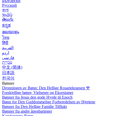
Български
Русский
বাংলা
বதமிழ்
తెలుగు
ಕನ್ನಡ
മലയാളം
ไทย
हिंदी
العربية
اردو
فارسی
עִברִית
中文 (简体)
日本語
한국어
Bønner
Dronningen av Bønn: Den Hellige Rosariekransen
🌹
Forskjellige bøner, Vielsener og Ekorsismer
Bønner fra Jesus den gode Hyrde til Enoch
Bønn for Den Guddommelige Forberedelsen av Hjertene
Bønner fra Den Hellige Familie Tilflukt
Bønner fra andre åpenbaringer
Korsfarerens Bønn