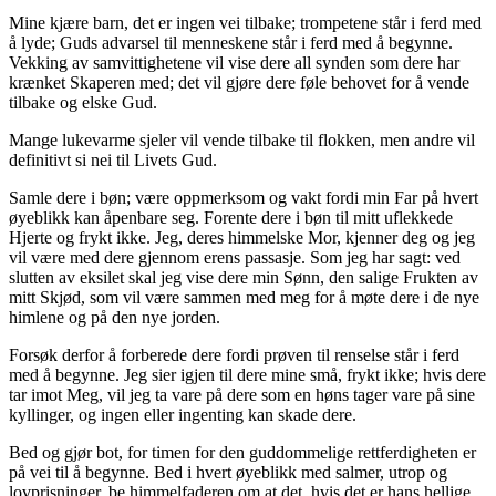
Mine kjære barn, det er ingen vei tilbake; trompetene står i ferd med
å lyde; Guds advarsel til menneskene står i ferd med å begynne.
Vekking av samvittighetene vil vise dere all synden som dere har
krænket Skaperen med; det vil gjøre dere føle behovet for å vende
tilbake og elske Gud.
Mange lukevarme sjeler vil vende tilbake til flokken, men andre vil
definitivt si nei til Livets Gud.
Samle dere i bøn; være oppmerksom og vakt fordi min Far på hvert
øyeblikk kan åpenbare seg. Forente dere i bøn til mitt uflekkede
Hjerte og frykt ikke. Jeg, deres himmelske Mor, kjenner deg og jeg
vil være med dere gjennom erens passasje. Som jeg har sagt: ved
slutten av eksilet skal jeg vise dere min Sønn, den salige Frukten av
mitt Skjød, som vil være sammen med meg for å møte dere i de nye
himlene og på den nye jorden.
Forsøk derfor å forberede dere fordi prøven til renselse står i ferd
med å begynne. Jeg sier igjen til dere mine små, frykt ikke; hvis dere
tar imot Meg, vil jeg ta vare på dere som en høns tager vare på sine
kyllinger, og ingen eller ingenting kan skade dere.
Bed og gjør bot, for timen for den guddommelige rettferdigheten er
på vei til å begynne. Bed i hvert øyeblikk med salmer, utrop og
lovprisninger, be himmelfaderen om at det, hvis det er hans hellige