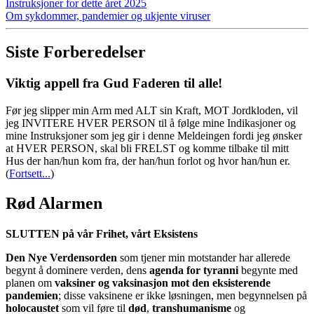
Instruksjoner for dette året 2025
Om sykdommer, pandemier og ukjente viruser
Siste Forberedelser
Viktig appell fra Gud Faderen til alle!
Før jeg slipper min Arm med ALT sin Kraft, MOT Jordkloden, vil
jeg INVITERE HVER PERSON til å følge mine Indikasjoner og
mine Instruksjoner som jeg gir i denne Meldeingen fordi jeg ønsker
at HVER PERSON, skal bli FRELST og komme tilbake til mitt
Hus der han/hun kom fra, der han/hun forlot og hvor han/hun er.
(
Fortsett...
)
Rød Alarmen
SLUTTEN på vår Frihet, vårt Eksistens
Den Nye Verdensorden
som tjener min motstander har allerede
begynt å dominere verden, dens
agenda for tyranni
begynte med
planen om
vaksiner og vaksinasjon mot den eksisterende
pandemien
; disse vaksinene er ikke løsningen, men begynnelsen på
holocaustet
som vil føre til
død
,
transhumanisme
og