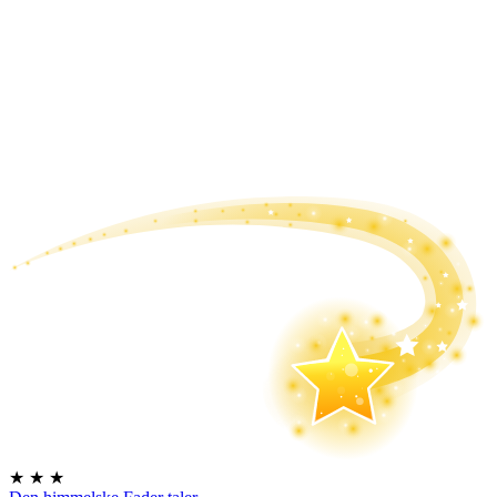
★
★
★