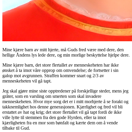
Mine kjære barn av mitt hjerte, må Guds fred være med dere, den
hellige Åndens lys lede dere, og min morlige beskyttelse hjelpe dere.
Mine kjære barn, det store flertallet av menneskeheten har ikke
ønsket å ta imot våre opprop om omvendelse; de fortsetter i sin
galop mot avgrunnen. Straffen kommer snart og 2/3 av
menneskeheten vil gå tapt.
Jeg skal gjøre mine siste opptredener på forskjellige steder, mens jeg
gråter, som en varsling om smerten som skal invadere
menneskeheten. Hvor mye sorg det er i mitt morhjerte å se forakt og
takknemlighet hos denne generasjonen. Kjærlighet og fred vil bli
erstattet av hat og krig; det store flertallet vil gå tapt fordi de ikke
ville lytte til stemmen fra den gode Hyrden, eller ta imot
kjærligheten fra en mor som bønfalt og kærte dem om å vende
tilbake til Gud.