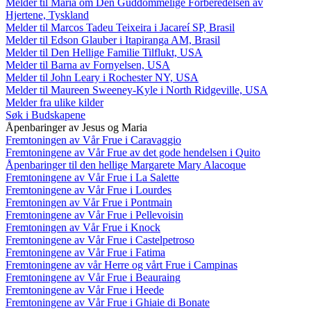
Melder til Maria om Den Guddommelige Forberedelsen av
Hjertene, Tyskland
Melder til Marcos Tadeu Teixeira i Jacareí SP, Brasil
Melder til Edson Glauber i Itapiranga AM, Brasil
Melder til Den Hellige Familie Tilflukt, USA
Melder til Barna av Fornyelsen, USA
Melder til John Leary i Rochester NY, USA
Melder til Maureen Sweeney-Kyle i North Ridgeville, USA
Melder fra ulike kilder
Søk i Budskapene
Åpenbaringer av Jesus og Maria
Fremtoningen av Vår Frue i Caravaggio
Fremtoningene av Vår Frue av det gode hendelsen i Quito
Åpenbaringer til den hellige Margarete Mary Alacoque
Fremtoningene av Vår Frue i La Salette
Fremtoningene av Vår Frue i Lourdes
Fremtoningen av Vår Frue i Pontmain
Fremtoningene av Vår Frue i Pellevoisin
Fremtoningen av Vår Frue i Knock
Fremtoningene av Vår Frue i Castelpetroso
Fremtoningene av Vår Frue i Fatima
Fremtoningene av vår Herre og vårt Frue i Campinas
Fremtoningene av Vår Frue i Beauraing
Fremtoningene av Vår Frue i Heede
Fremtoningene av Vår Frue i Ghiaie di Bonate