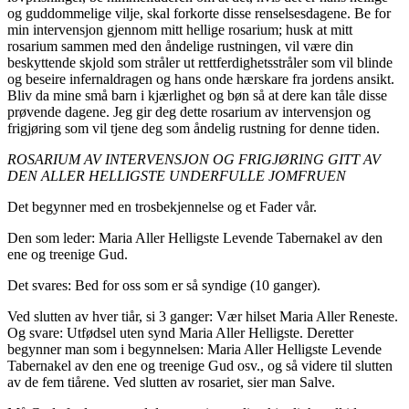
og guddommelige vilje, skal forkorte disse renselsesdagene. Be for
min intervensjon gjennom mitt hellige rosarium; husk at mitt
rosarium sammen med den åndelige rustningen, vil være din
beskyttende skjold som stråler ut rettferdighetsstråler som vil blinde
og beseire infernaldragen og hans onde hærskare fra jordens ansikt.
Bliv da mine små barn i kjærlighet og bøn så at dere kan tåle disse
prøvende dagene. Jeg gir deg dette rosarium av intervensjon og
frigjøring som vil tjene deg som åndelig rustning for denne tiden.
ROSARIUM AV INTERVENSJON OG FRIGJØRING GITT AV
DEN ALLER HELLIGSTE
UNDERFULLE JOMFRUEN
Det begynner med en trosbekjennelse og et Fader vår.
Den som leder: Maria Aller Helligste Levende Tabernakel av den
ene og treenige Gud.
Det svares: Bed for oss som er så syndige (10 ganger).
Ved slutten av hver tiår, si 3 ganger: Vær hilset Maria Aller Reneste.
Og svare: Utfødsel uten synd Maria Aller Helligste. Deretter
begynner man som i begynnelsen: Maria Aller Helligste Levende
Tabernakel av den ene og treenige Gud osv., og så videre til slutten
av de fem tiårene. Ved slutten av rosariet, sier man Salve.