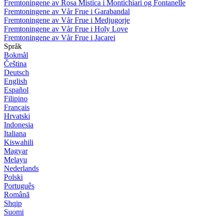
Fremtoningene av Rosa Mistica i Montichiari og Fontanelle
Fremtoningene av Vår Frue i Garabandal
Fremtoningene av Vår Frue i Medjugorje
Fremtoningene av Vår Frue i Holy Love
Fremtoningene av Vår Frue i Jacarei
Språk
Bokmål
Čeština
Deutsch
English
Español
Filipino
Français
Hrvatski
Indonesia
Italiana
Kiswahili
Magyar
Melayu
Nederlands
Polski
Português
Română
Shqip
Suomi