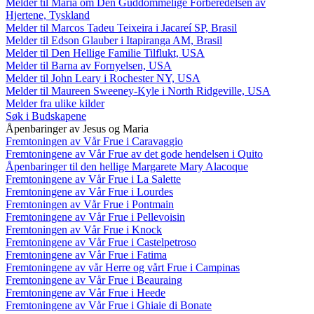
Melder til Maria om Den Guddommelige Forberedelsen av
Hjertene, Tyskland
Melder til Marcos Tadeu Teixeira i Jacareí SP, Brasil
Melder til Edson Glauber i Itapiranga AM, Brasil
Melder til Den Hellige Familie Tilflukt, USA
Melder til Barna av Fornyelsen, USA
Melder til John Leary i Rochester NY, USA
Melder til Maureen Sweeney-Kyle i North Ridgeville, USA
Melder fra ulike kilder
Søk i Budskapene
Åpenbaringer av Jesus og Maria
Fremtoningen av Vår Frue i Caravaggio
Fremtoningene av Vår Frue av det gode hendelsen i Quito
Åpenbaringer til den hellige Margarete Mary Alacoque
Fremtoningene av Vår Frue i La Salette
Fremtoningene av Vår Frue i Lourdes
Fremtoningen av Vår Frue i Pontmain
Fremtoningene av Vår Frue i Pellevoisin
Fremtoningen av Vår Frue i Knock
Fremtoningene av Vår Frue i Castelpetroso
Fremtoningene av Vår Frue i Fatima
Fremtoningene av vår Herre og vårt Frue i Campinas
Fremtoningene av Vår Frue i Beauraing
Fremtoningene av Vår Frue i Heede
Fremtoningene av Vår Frue i Ghiaie di Bonate