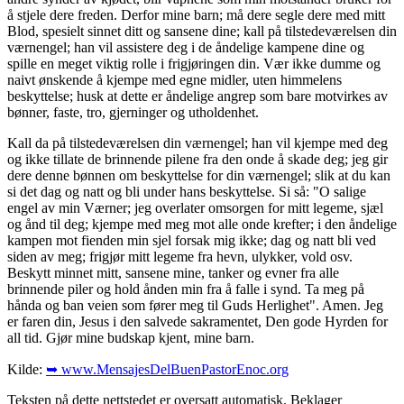
å stjele dere freden. Derfor mine barn; må dere segle dere med mitt
Blod, spesielt sinnet ditt og sansene dine; kall på tilstedeværelsen din
værnengel; han vil assistere deg i de åndelige kampene dine og
spille en meget viktig rolle i frigjøringen din. Vær ikke dumme og
naivt ønskende å kjempe med egne midler, uten himmelens
beskyttelse; husk at dette er åndelige angrep som bare motvirkes av
bønner, faste, tro, gjerninger og utholdenhet.
Kall da på tilstedeværelsen din værnengel; han vil kjempe med deg
og ikke tillate de brinnende pilene fra den onde å skade deg; jeg gir
dere denne bønnen om beskyttelse for din værnengel; slik at du kan
si det dag og natt og bli under hans beskyttelse. Si så: "O salige
engel av min Værner; jeg overlater omsorgen for mitt legeme, sjæl
og ånd til deg; kjempe med meg mot alle onde krefter; i den åndelige
kampen mot fienden min sjel forsak mig ikke; dag og natt bli ved
siden av meg; frigjør mitt legeme fra hevn, ulykker, vold osv.
Beskytt minnet mitt, sansene mine, tanker og evner fra alle
brinnende piler og hold ånden min fra å falle i synd. Ta meg på
hånda og ban veien som fører meg til Guds Herlighet". Amen. Jeg
er faren din, Jesus i den salvede sakramentet, Den gode Hyrden for
all tid. Gjør mine budskap kjent, mine barn.
Kilde:
➥ www.MensajesDelBuenPastorEnoc.org
Teksten på dette nettstedet er oversatt automatisk. Beklager