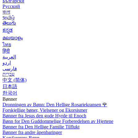
Български
Русский
বাংলা
বதமிழ்
తెలుగు
ಕನ್ನಡ
മലയാളം
ไทย
हिंदी
العربية
اردو
فارسی
עִברִית
中文 (简体)
日本語
한국어
Bønner
Dronningen av Bønn: Den Hellige Rosariekransen
🌹
Forskjellige bøner, Vielsener og Ekorsismer
Bønner fra Jesus den gode Hyrde til Enoch
Bønn for Den Guddommelige Forberedelsen av Hjertene
Bønner fra Den Hellige Familie Tilflukt
Bønner fra andre åpenbaringer
Korsfarerens Bønn