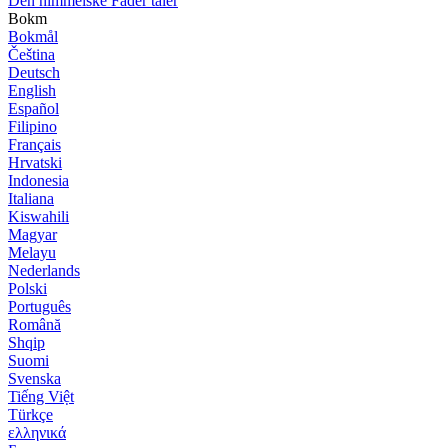
Den himmelske Fader taler
Bokm
Bokmål
Čeština
Deutsch
English
Español
Filipino
Français
Hrvatski
Indonesia
Italiana
Kiswahili
Magyar
Melayu
Nederlands
Polski
Português
Română
Shqip
Suomi
Svenska
Tiếng Việt
Türkçe
ελληνικά