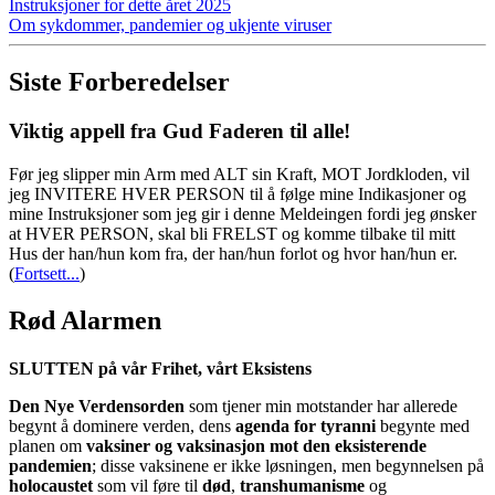
Instruksjoner for dette året 2025
Om sykdommer, pandemier og ukjente viruser
Siste Forberedelser
Viktig appell fra Gud Faderen til alle!
Før jeg slipper min Arm med ALT sin Kraft, MOT Jordkloden, vil
jeg INVITERE HVER PERSON til å følge mine Indikasjoner og
mine Instruksjoner som jeg gir i denne Meldeingen fordi jeg ønsker
at HVER PERSON, skal bli FRELST og komme tilbake til mitt
Hus der han/hun kom fra, der han/hun forlot og hvor han/hun er.
(
Fortsett...
)
Rød Alarmen
SLUTTEN på vår Frihet, vårt Eksistens
Den Nye Verdensorden
som tjener min motstander har allerede
begynt å dominere verden, dens
agenda for tyranni
begynte med
planen om
vaksiner og vaksinasjon mot den eksisterende
pandemien
; disse vaksinene er ikke løsningen, men begynnelsen på
holocaustet
som vil føre til
død
,
transhumanisme
og