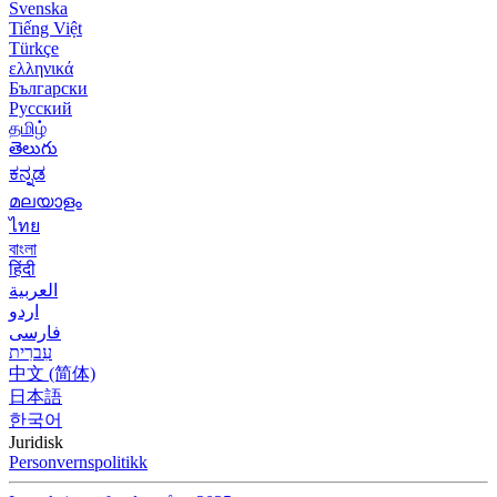
Svenska
Tiếng Việt
Türkçe
ελληνικά
Български
Русский
தமிழ்
తెలుగు
ಕನ್ನಡ
മലയാളം
ไทย
বাংলা
हिंदी
العربية
اردو
فارسی
עִברִית
中文 (简体)
日本語
한국어
Juridisk
Personvernspolitikk