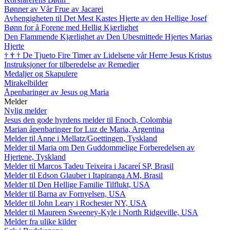
Bønner av Vår Frue av Jacarei
Avhengigheten til Det Mest Kastes Hjerte av den Hellige Josef
Bønn for å Forene med Hellig Kjærlighet
Den Flammende Kjærlighet av Den Ubesmittede Hjertes Marias
Hjerte
†
†
†
De Tjueto Fire Timer av Lidelsene vår Herre Jesus Kristus
Instruksjoner for tilberedelse av Remedier
Medaljer og Skapulere
Mirakelbilder
Åpenbaringer av Jesus og Maria
Melder
Nylig melder
Jesus den gode hyrdens melder til Enoch, Colombia
Marian åpenbaringer for Luz de Maria, Argentina
Melder til Anne i Mellatz/Goettingen, Tyskland
Melder til Maria om Den Guddommelige Forberedelsen av
Hjertene, Tyskland
Melder til Marcos Tadeu Teixeira i Jacareí SP, Brasil
Melder til Edson Glauber i Itapiranga AM, Brasil
Melder til Den Hellige Familie Tilflukt, USA
Melder til Barna av Fornyelsen, USA
Melder til John Leary i Rochester NY, USA
Melder til Maureen Sweeney-Kyle i North Ridgeville, USA
Melder fra ulike kilder