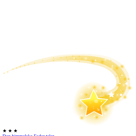
★
★
★