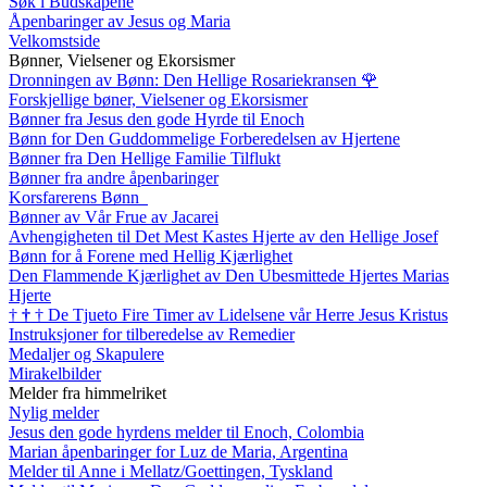
Søk i Budskapene
Åpenbaringer av Jesus og Maria
Velkomstside
Bønner, Vielsener og Ekorsismer
Dronningen av Bønn: Den Hellige Rosariekransen
🌹
Forskjellige bøner, Vielsener og Ekorsismer
Bønner fra Jesus den gode Hyrde til Enoch
Bønn for Den Guddommelige Forberedelsen av Hjertene
Bønner fra Den Hellige Familie Tilflukt
Bønner fra andre åpenbaringer
Korsfarerens Bønn
Bønner av Vår Frue av Jacarei
Avhengigheten til Det Mest Kastes Hjerte av den Hellige Josef
Bønn for å Forene med Hellig Kjærlighet
Den Flammende Kjærlighet av Den Ubesmittede Hjertes Marias
Hjerte
†
†
†
De Tjueto Fire Timer av Lidelsene vår Herre Jesus Kristus
Instruksjoner for tilberedelse av Remedier
Medaljer og Skapulere
Mirakelbilder
Melder fra himmelriket
Nylig melder
Jesus den gode hyrdens melder til Enoch, Colombia
Marian åpenbaringer for Luz de Maria, Argentina
Melder til Anne i Mellatz/Goettingen, Tyskland