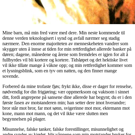
Mine barn, må min fred være med dere. Min neste kommende til
denne verden teknologisert i synd og avfall nærmer seg stadig
nærmere. Den enorme majoriteten av menneskeheten vandrer som
skygger uten å innse at tiden for min rettferdighet allerede banker på
døren; dagene, månedene og årene som fremdeles er igjen for alt å
fullbyrdes vil bli kortere og kortere. Tidsløpet og det hektiske livet
vil ikke tillate mange å våkne opp; og min rettferdighet kommer som
et lysningsblink, som en tyv om natten, og den finner mange
sovende.
Forbered da mine trofaste fjøs; frykt ikke, disse er dager for renselse,
nødvendig for din frigjøring; vær oppmerksom og vaktsom i sinnet
ditt, fordi angrepene på sansene dine allerede har begynt; du er i den
første fasen av motstanderen min; han setter dere imot hverandre;
bror står mot bror, far mot sønn, svigerinne mot mor, ektemann mot
kone, mann mot mann, og det vil ikke være slutten men
begynnelsen på plager.
Misunnelse, falske tanker, falske forestillinger, misunnelighet og
andre synder av kjødet, blir våpnene som min motstander bruker for