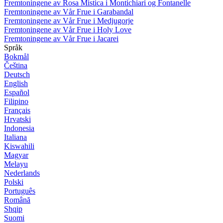
Fremtoningene av Rosa Mistica i Montichiari og Fontanelle
Fremtoningene av Vår Frue i Garabandal
Fremtoningene av Vår Frue i Medjugorje
Fremtoningene av Vår Frue i Holy Love
Fremtoningene av Vår Frue i Jacarei
Språk
Bokmål
Čeština
Deutsch
English
Español
Filipino
Français
Hrvatski
Indonesia
Italiana
Kiswahili
Magyar
Melayu
Nederlands
Polski
Português
Română
Shqip
Suomi