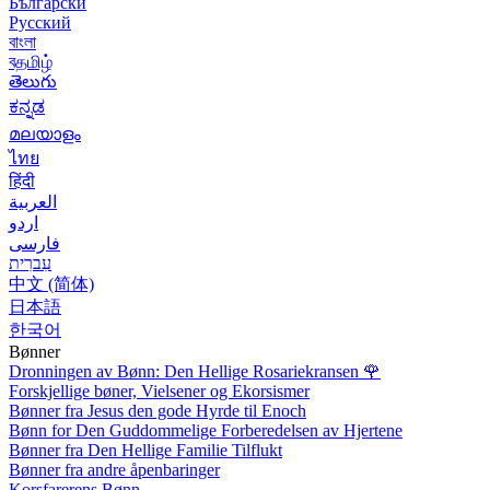
Български
Русский
বাংলা
বதமிழ்
తెలుగు
ಕನ್ನಡ
മലയാളം
ไทย
हिंदी
العربية
اردو
فارسی
עִברִית
中文 (简体)
日本語
한국어
Bønner
Dronningen av Bønn: Den Hellige Rosariekransen
🌹
Forskjellige bøner, Vielsener og Ekorsismer
Bønner fra Jesus den gode Hyrde til Enoch
Bønn for Den Guddommelige Forberedelsen av Hjertene
Bønner fra Den Hellige Familie Tilflukt
Bønner fra andre åpenbaringer
Korsfarerens Bønn