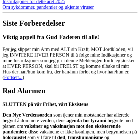
Instruksjoner for dette året 2025
Om sykdommer, pandemier og ukjente viruser
Siste Forberedelser
Viktig appell fra Gud Faderen til alle!
Før jeg slipper min Arm med ALT sin Kraft, MOT Jordkloden, vil
jeg INVITERE HVER PERSON til å følge mine Indikasjoner og
mine Instruksjoner som jeg gir i denne Meldeingen fordi jeg ønsker
at HVER PERSON, skal bli FRELST og komme tilbake til mitt
Hus der han/hun kom fra, der han/hun forlot og hvor han/hun er.
(
Fortsett...
)
Rød Alarmen
SLUTTEN på vår Frihet, vårt Eksistens
Den Nye Verdensorden
som tjener min motstander har allerede
begynt å dominere verden, dens
agenda for tyranni
begynte med
planen om
vaksiner og vaksinasjon mot den eksisterende
pandemien
; disse vaksinene er ikke løsningen, men begynnelsen på
holocaustet
som vil føre til
død
,
transhumanisme
og