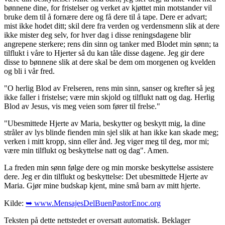
bønnene dine, for fristelser og verket av kjøttet min motstander vil
bruke dem til å fornære dere og få dere til å tape. Dere er advart;
mist ikke hodet ditt; skil dere fra verden og verdensmenn slik at dere
ikke mister deg selv, for hver dag i disse reningsdagene blir
angrepene sterkere; rens din sinn og tanker med Blodet min sønn; ta
tilflukt i våre to Hjerter så du kan tåle disse dagene. Jeg gir dere
disse to bønnene slik at dere skal be dem om morgenen og kvelden
og bli i vår fred.
"O herlig Blod av Frelseren, rens min sinn, sanser og krefter så jeg
ikke faller i fristelse; være min skjold og tilflukt natt og dag. Herlig
Blod av Jesus, vis meg veien som fører til frelse."
"Ubesmittede Hjerte av Maria, beskytter og beskytt mig, la dine
stråler av lys blinde fienden min sjel slik at han ikke kan skade meg;
verken i mitt kropp, sinn eller ånd. Jeg viger meg til deg, mor mi;
være min tilflukt og beskyttelse natt og dag". Amen.
La freden min sønn følge dere og min morske beskyttelse assistere
dere. Jeg er din tilflukt og beskyttelse: Det ubesmittede Hjerte av
Maria. Gjør mine budskap kjent, mine små barn av mitt hjerte.
Kilde:
➥ www.MensajesDelBuenPastorEnoc.org
Teksten på dette nettstedet er oversatt automatisk. Beklager