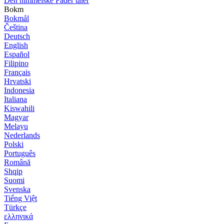
Den himmelske Fader taler
Bokm
Bokmål
Čeština
Deutsch
English
Español
Filipino
Français
Hrvatski
Indonesia
Italiana
Kiswahili
Magyar
Melayu
Nederlands
Polski
Português
Română
Shqip
Suomi
Svenska
Tiếng Việt
Türkçe
ελληνικά