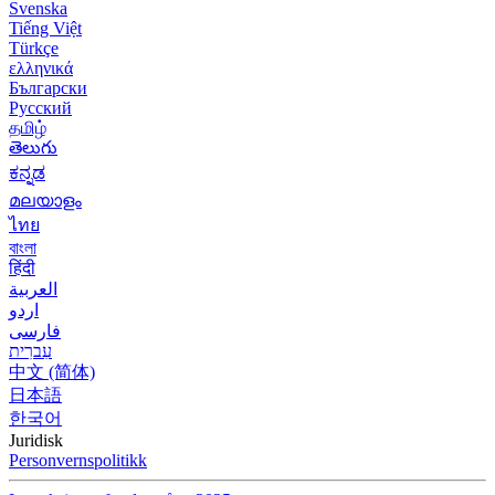
Svenska
Tiếng Việt
Türkçe
ελληνικά
Български
Русский
தமிழ்
తెలుగు
ಕನ್ನಡ
മലയാളം
ไทย
বাংলা
हिंदी
العربية
اردو
فارسی
עִברִית
中文 (简体)
日本語
한국어
Juridisk
Personvernspolitikk