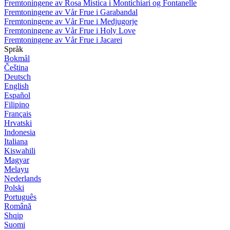
Fremtoningene av Rosa Mistica i Montichiari og Fontanelle
Fremtoningene av Vår Frue i Garabandal
Fremtoningene av Vår Frue i Medjugorje
Fremtoningene av Vår Frue i Holy Love
Fremtoningene av Vår Frue i Jacarei
Språk
Bokmål
Čeština
Deutsch
English
Español
Filipino
Français
Hrvatski
Indonesia
Italiana
Kiswahili
Magyar
Melayu
Nederlands
Polski
Português
Română
Shqip
Suomi