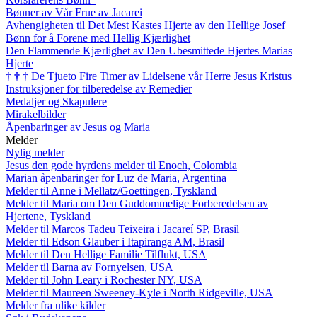
Bønner av Vår Frue av Jacarei
Avhengigheten til Det Mest Kastes Hjerte av den Hellige Josef
Bønn for å Forene med Hellig Kjærlighet
Den Flammende Kjærlighet av Den Ubesmittede Hjertes Marias
Hjerte
†
†
†
De Tjueto Fire Timer av Lidelsene vår Herre Jesus Kristus
Instruksjoner for tilberedelse av Remedier
Medaljer og Skapulere
Mirakelbilder
Åpenbaringer av Jesus og Maria
Melder
Nylig melder
Jesus den gode hyrdens melder til Enoch, Colombia
Marian åpenbaringer for Luz de Maria, Argentina
Melder til Anne i Mellatz/Goettingen, Tyskland
Melder til Maria om Den Guddommelige Forberedelsen av
Hjertene, Tyskland
Melder til Marcos Tadeu Teixeira i Jacareí SP, Brasil
Melder til Edson Glauber i Itapiranga AM, Brasil
Melder til Den Hellige Familie Tilflukt, USA
Melder til Barna av Fornyelsen, USA
Melder til John Leary i Rochester NY, USA
Melder til Maureen Sweeney-Kyle i North Ridgeville, USA
Melder fra ulike kilder