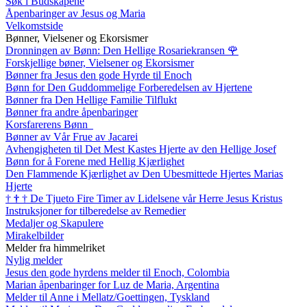
Søk i Budskapene
Åpenbaringer av Jesus og Maria
Velkomstside
Bønner, Vielsener og Ekorsismer
Dronningen av Bønn: Den Hellige Rosariekransen
🌹
Forskjellige bøner, Vielsener og Ekorsismer
Bønner fra Jesus den gode Hyrde til Enoch
Bønn for Den Guddommelige Forberedelsen av Hjertene
Bønner fra Den Hellige Familie Tilflukt
Bønner fra andre åpenbaringer
Korsfarerens Bønn
Bønner av Vår Frue av Jacarei
Avhengigheten til Det Mest Kastes Hjerte av den Hellige Josef
Bønn for å Forene med Hellig Kjærlighet
Den Flammende Kjærlighet av Den Ubesmittede Hjertes Marias
Hjerte
†
†
†
De Tjueto Fire Timer av Lidelsene vår Herre Jesus Kristus
Instruksjoner for tilberedelse av Remedier
Medaljer og Skapulere
Mirakelbilder
Melder fra himmelriket
Nylig melder
Jesus den gode hyrdens melder til Enoch, Colombia
Marian åpenbaringer for Luz de Maria, Argentina
Melder til Anne i Mellatz/Goettingen, Tyskland