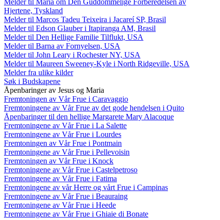
Melder til Maria om Den Guddommelige Forberedelsen av
Hjertene, Tyskland
Melder til Marcos Tadeu Teixeira i Jacareí SP, Brasil
Melder til Edson Glauber i Itapiranga AM, Brasil
Melder til Den Hellige Familie Tilflukt, USA
Melder til Barna av Fornyelsen, USA
Melder til John Leary i Rochester NY, USA
Melder til Maureen Sweeney-Kyle i North Ridgeville, USA
Melder fra ulike kilder
Søk i Budskapene
Åpenbaringer av Jesus og Maria
Fremtoningen av Vår Frue i Caravaggio
Fremtoningene av Vår Frue av det gode hendelsen i Quito
Åpenbaringer til den hellige Margarete Mary Alacoque
Fremtoningene av Vår Frue i La Salette
Fremtoningene av Vår Frue i Lourdes
Fremtoningen av Vår Frue i Pontmain
Fremtoningene av Vår Frue i Pellevoisin
Fremtoningen av Vår Frue i Knock
Fremtoningene av Vår Frue i Castelpetroso
Fremtoningene av Vår Frue i Fatima
Fremtoningene av vår Herre og vårt Frue i Campinas
Fremtoningene av Vår Frue i Beauraing
Fremtoningene av Vår Frue i Heede
Fremtoningene av Vår Frue i Ghiaie di Bonate