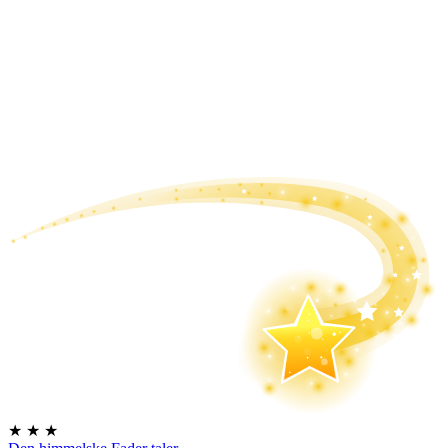
★
★
★