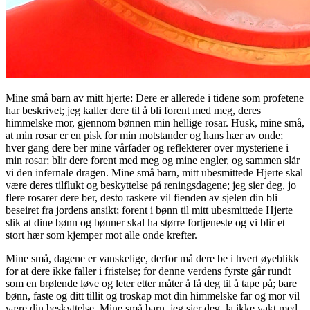
Mine små barn av mitt hjerte: Dere er allerede i tidene som profetene
har beskrivet; jeg kaller dere til å bli forent med meg, deres
himmelske mor, gjennom bønnen min hellige rosar. Husk, mine små,
at min rosar er en pisk for min motstander og hans hær av onde;
hver gang dere ber mine vårfader og reflekterer over mysteriene i
min rosar; blir dere forent med meg og mine engler, og sammen slår
vi den infernale dragen. Mine små barn, mitt ubesmittede Hjerte skal
være deres tilflukt og beskyttelse på reningsdagene; jeg sier deg, jo
flere rosarer dere ber, desto raskere vil fienden av sjelen din bli
beseiret fra jordens ansikt; forent i bønn til mitt ubesmittede Hjerte
slik at dine bønn og bønner skal ha større fortjeneste og vi blir et
stort hær som kjemper mot alle onde krefter.
Mine små, dagene er vanskelige, derfor må dere be i hvert øyeblikk
for at dere ikke faller i fristelse; for denne verdens fyrste går rundt
som en brølende løve og leter etter måter å få deg til å tape på; bare
bønn, faste og ditt tillit og troskap mot din himmelske far og mor vil
være din beskyttelse. Mine små barn, jeg sier deg, la ikke vakt med