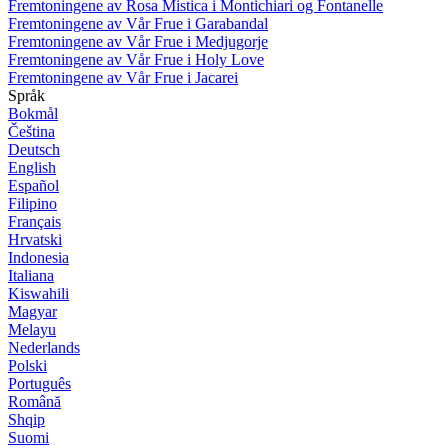
Fremtoningene av Rosa Mistica i Montichiari og Fontanelle
Fremtoningene av Vår Frue i Garabandal
Fremtoningene av Vår Frue i Medjugorje
Fremtoningene av Vår Frue i Holy Love
Fremtoningene av Vår Frue i Jacarei
Språk
Bokmål
Čeština
Deutsch
English
Español
Filipino
Français
Hrvatski
Indonesia
Italiana
Kiswahili
Magyar
Melayu
Nederlands
Polski
Português
Română
Shqip
Suomi