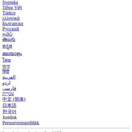
Svenska
Tiếng Việt
Türkçe
ελληνικά
Български
Русский
தமிழ்
తెలుగు
ಕನ್ನಡ
മലയാളം
ไทย
বাংলা
हिंदी
العربية
اردو
فارسی
עִברִית
中文 (简体)
日本語
한국어
Juridisk
Personvernspolitikk