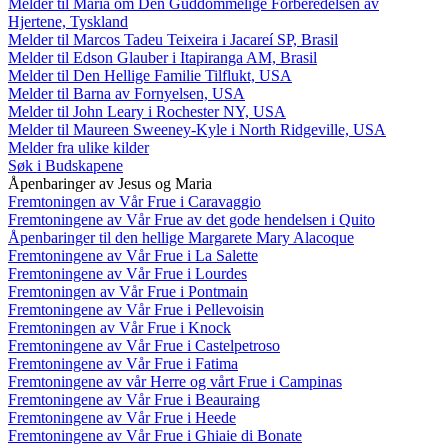
Melder til Maria om Den Guddommelige Forberedelsen av
Hjertene, Tyskland
Melder til Marcos Tadeu Teixeira i Jacareí SP, Brasil
Melder til Edson Glauber i Itapiranga AM, Brasil
Melder til Den Hellige Familie Tilflukt, USA
Melder til Barna av Fornyelsen, USA
Melder til John Leary i Rochester NY, USA
Melder til Maureen Sweeney-Kyle i North Ridgeville, USA
Melder fra ulike kilder
Søk i Budskapene
Åpenbaringer av Jesus og Maria
Fremtoningen av Vår Frue i Caravaggio
Fremtoningene av Vår Frue av det gode hendelsen i Quito
Åpenbaringer til den hellige Margarete Mary Alacoque
Fremtoningene av Vår Frue i La Salette
Fremtoningene av Vår Frue i Lourdes
Fremtoningen av Vår Frue i Pontmain
Fremtoningene av Vår Frue i Pellevoisin
Fremtoningen av Vår Frue i Knock
Fremtoningene av Vår Frue i Castelpetroso
Fremtoningene av Vår Frue i Fatima
Fremtoningene av vår Herre og vårt Frue i Campinas
Fremtoningene av Vår Frue i Beauraing
Fremtoningene av Vår Frue i Heede
Fremtoningene av Vår Frue i Ghiaie di Bonate