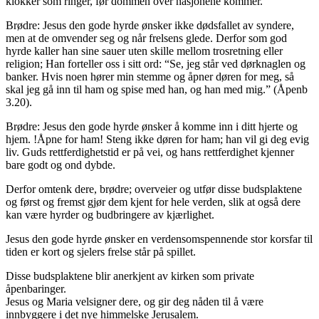
klokker som ringer, før dommen over nasjonene kommer.
Brødre: Jesus den gode hyrde ønsker ikke dødsfallet av syndere,
men at de omvender seg og når frelsens glede. Derfor som god
hyrde kaller han sine sauer uten skille mellom trosretning eller
religion; Han forteller oss i sitt ord: “Se, jeg står ved dørknaglen og
banker. Hvis noen hører min stemme og åpner døren for meg, så
skal jeg gå inn til ham og spise med han, og han med mig.” (Åpenb
3.20).
Brødre: Jesus den gode hyrde ønsker å komme inn i ditt hjerte og
hjem. !Åpne for ham! Steng ikke døren for ham; han vil gi deg evig
liv. Guds rettferdighetstid er på vei, og hans rettferdighet kjenner
bare godt og ond dybde.
Derfor omtenk dere, brødre; overveier og utfør disse budsplaktene
og først og fremst gjør dem kjent for hele verden, slik at også dere
kan være hyrder og budbringere av kjærlighet.
Jesus den gode hyrde ønsker en verdensomspennende stor korsfar til
tiden er kort og sjelers frelse står på spillet.
Disse budsplaktene blir anerkjent av kirken som private
åpenbaringer.
Jesus og Maria velsigner dere, og gir deg nåden til å være
innbyggere i det nye himmelske Jerusalem.