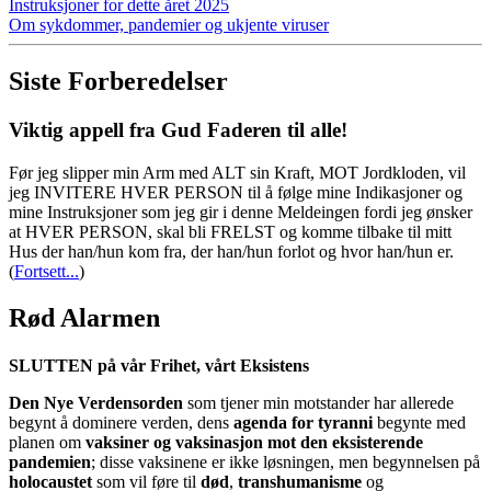
Instruksjoner for dette året 2025
Om sykdommer, pandemier og ukjente viruser
Siste Forberedelser
Viktig appell fra Gud Faderen til alle!
Før jeg slipper min Arm med ALT sin Kraft, MOT Jordkloden, vil
jeg INVITERE HVER PERSON til å følge mine Indikasjoner og
mine Instruksjoner som jeg gir i denne Meldeingen fordi jeg ønsker
at HVER PERSON, skal bli FRELST og komme tilbake til mitt
Hus der han/hun kom fra, der han/hun forlot og hvor han/hun er.
(
Fortsett...
)
Rød Alarmen
SLUTTEN på vår Frihet, vårt Eksistens
Den Nye Verdensorden
som tjener min motstander har allerede
begynt å dominere verden, dens
agenda for tyranni
begynte med
planen om
vaksiner og vaksinasjon mot den eksisterende
pandemien
; disse vaksinene er ikke løsningen, men begynnelsen på
holocaustet
som vil føre til
død
,
transhumanisme
og