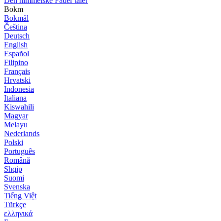
Den himmelske Fader taler
Bokm
Bokmål
Čeština
Deutsch
English
Español
Filipino
Français
Hrvatski
Indonesia
Italiana
Kiswahili
Magyar
Melayu
Nederlands
Polski
Português
Română
Shqip
Suomi
Svenska
Tiếng Việt
Türkçe
ελληνικά