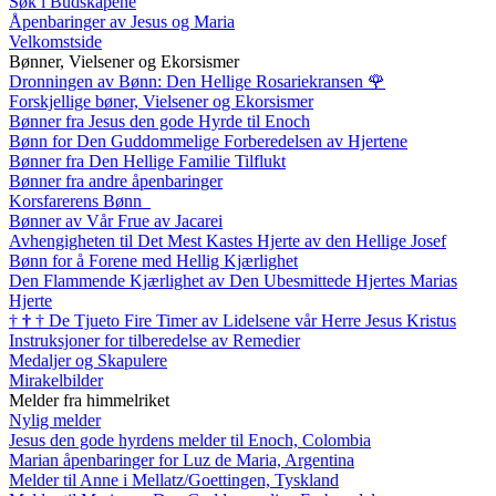
Søk i Budskapene
Åpenbaringer av Jesus og Maria
Velkomstside
Bønner, Vielsener og Ekorsismer
Dronningen av Bønn: Den Hellige Rosariekransen
🌹
Forskjellige bøner, Vielsener og Ekorsismer
Bønner fra Jesus den gode Hyrde til Enoch
Bønn for Den Guddommelige Forberedelsen av Hjertene
Bønner fra Den Hellige Familie Tilflukt
Bønner fra andre åpenbaringer
Korsfarerens Bønn
Bønner av Vår Frue av Jacarei
Avhengigheten til Det Mest Kastes Hjerte av den Hellige Josef
Bønn for å Forene med Hellig Kjærlighet
Den Flammende Kjærlighet av Den Ubesmittede Hjertes Marias
Hjerte
†
†
†
De Tjueto Fire Timer av Lidelsene vår Herre Jesus Kristus
Instruksjoner for tilberedelse av Remedier
Medaljer og Skapulere
Mirakelbilder
Melder fra himmelriket
Nylig melder
Jesus den gode hyrdens melder til Enoch, Colombia
Marian åpenbaringer for Luz de Maria, Argentina
Melder til Anne i Mellatz/Goettingen, Tyskland