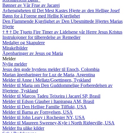
Bønner av Vår Frue av Jacarei
Avhengigheten til Det Mest Kastes Hjerte av den Hellige Josef
Bønn for å Forene med Hellig Kjærlighet
Den Flammende Kjærlighet av Den Ubesmittede Hjertes Marias
Hjerte
†
†
†
De Tjueto Fire Timer av Lidelsene vår Herre Jesus Kristus
Instruksjoner for tilberedelse av Remedier
Medaljer og Skapulere
Mirakelbilder
Åpenbaringer av Jesus og Maria
Melder
Nylig melder
Jesus den gode hyrdens melder til Enoch, Colombia
Marian åpenbaringer for Luz de Maria, Argentina
Melder til Anne i Mellatz/Goettingen, Tyskland
Melder til Maria om Den Guddommelige Forberedelsen av
Hjertene, Tyskland
Melder til Marcos Tadeu Teixeira i Jacareí SP, Brasil
Melder til Edson Glauber i Itapiranga AM, Brasil
Melder til Den Hellige Familie Tilflukt, USA
Melder til Barna av Fornyelsen, USA
Melder til John Leary i Rochester NY, USA
Melder til Maureen Sweeney-Kyle i North Ridgeville, USA
Melder fra ulike kilder