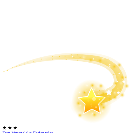
★
★
★