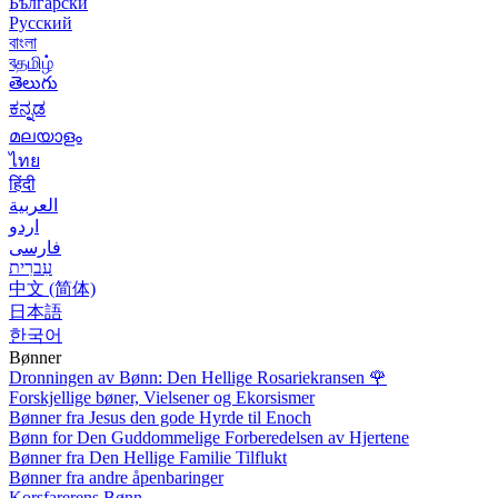
Български
Русский
বাংলা
বதமிழ்
తెలుగు
ಕನ್ನಡ
മലയാളം
ไทย
हिंदी
العربية
اردو
فارسی
עִברִית
中文 (简体)
日本語
한국어
Bønner
Dronningen av Bønn: Den Hellige Rosariekransen
🌹
Forskjellige bøner, Vielsener og Ekorsismer
Bønner fra Jesus den gode Hyrde til Enoch
Bønn for Den Guddommelige Forberedelsen av Hjertene
Bønner fra Den Hellige Familie Tilflukt
Bønner fra andre åpenbaringer
Korsfarerens Bønn