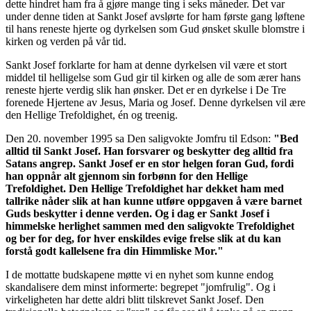
dette hindret ham fra å gjøre mange ting i seks måneder. Det var
under denne tiden at Sankt Josef avslørte for ham første gang løftene
til hans reneste hjerte og dyrkelsen som Gud ønsket skulle blomstre i
kirken og verden på vår tid.
Sankt Josef forklarte for ham at denne dyrkelsen vil være et stort
middel til helligelse som Gud gir til kirken og alle de som ærer hans
reneste hjerte verdig slik han ønsker. Det er en dyrkelse i De Tre
forenede Hjertene av Jesus, Maria og Josef. Denne dyrkelsen vil ære
den Hellige Trefoldighet, én og treenig.
Den 20. november 1995 sa Den saligvokte Jomfru til Edson:
"Bed
alltid til Sankt Josef. Han forsvarer og beskytter deg alltid fra
Satans angrep. Sankt Josef er en stor helgen foran Gud, fordi
han oppnår alt gjennom sin forbønn for den Hellige
Trefoldighet. Den Hellige Trefoldighet har dekket ham med
tallrike nåder slik at han kunne utføre oppgaven å være barnet
Guds beskytter i denne verden. Og i dag er Sankt Josef i
himmelske herlighet sammen med den saligvokte Trefoldighet
og ber for deg, for hver enskildes evige frelse slik at du kan
forstå godt kallelsene fra din Himmliske Mor."
I de mottatte budskapene møtte vi en nyhet som kunne endog
skandalisere dem minst informerte: begrepet
"jomfrulig"
. Og i
virkeligheten har dette aldri blitt tilskrevet Sankt Josef. Den