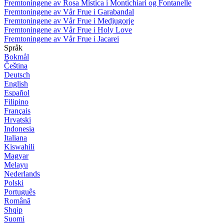
Fremtoningene av Rosa Mistica i Montichiari og Fontanelle
Fremtoningene av Vår Frue i Garabandal
Fremtoningene av Vår Frue i Medjugorje
Fremtoningene av Vår Frue i Holy Love
Fremtoningene av Vår Frue i Jacarei
Språk
Bokmål
Čeština
Deutsch
English
Español
Filipino
Français
Hrvatski
Indonesia
Italiana
Kiswahili
Magyar
Melayu
Nederlands
Polski
Português
Română
Shqip
Suomi