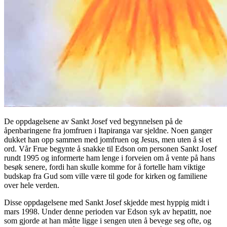
De oppdagelsene av Sankt Josef ved begynnelsen på de
åpenbaringene fra jomfruen i Itapiranga var sjeldne. Noen ganger
dukket han opp sammen med jomfruen og Jesus, men uten å si et
ord. Vår Frue begynte å snakke til Edson om personen Sankt Josef
rundt 1995 og informerte ham lenge i forveien om å vente på hans
besøk senere, fordi han skulle komme for å fortelle ham viktige
budskap fra Gud som ville være til gode for kirken og familiene
over hele verden.
Disse oppdagelsene med Sankt Josef skjedde mest hyppig midt i
mars 1998. Under denne perioden var Edson syk av hepatitt, noe
som gjorde at han måtte ligge i sengen uten å bevege seg ofte, og