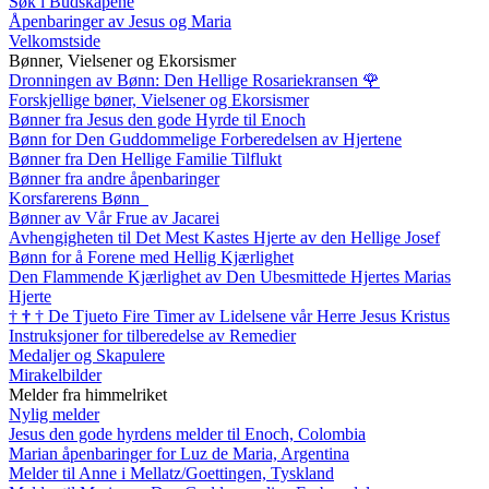
Søk i Budskapene
Åpenbaringer av Jesus og Maria
Velkomstside
Bønner, Vielsener og Ekorsismer
Dronningen av Bønn: Den Hellige Rosariekransen
🌹
Forskjellige bøner, Vielsener og Ekorsismer
Bønner fra Jesus den gode Hyrde til Enoch
Bønn for Den Guddommelige Forberedelsen av Hjertene
Bønner fra Den Hellige Familie Tilflukt
Bønner fra andre åpenbaringer
Korsfarerens Bønn
Bønner av Vår Frue av Jacarei
Avhengigheten til Det Mest Kastes Hjerte av den Hellige Josef
Bønn for å Forene med Hellig Kjærlighet
Den Flammende Kjærlighet av Den Ubesmittede Hjertes Marias
Hjerte
†
†
†
De Tjueto Fire Timer av Lidelsene vår Herre Jesus Kristus
Instruksjoner for tilberedelse av Remedier
Medaljer og Skapulere
Mirakelbilder
Melder fra himmelriket
Nylig melder
Jesus den gode hyrdens melder til Enoch, Colombia
Marian åpenbaringer for Luz de Maria, Argentina
Melder til Anne i Mellatz/Goettingen, Tyskland