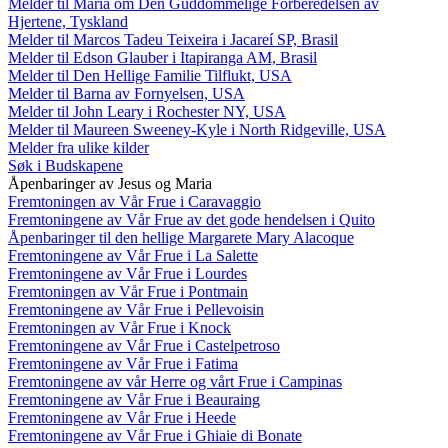
Melder til Maria om Den Guddommelige Forberedelsen av
Hjertene, Tyskland
Melder til Marcos Tadeu Teixeira i Jacareí SP, Brasil
Melder til Edson Glauber i Itapiranga AM, Brasil
Melder til Den Hellige Familie Tilflukt, USA
Melder til Barna av Fornyelsen, USA
Melder til John Leary i Rochester NY, USA
Melder til Maureen Sweeney-Kyle i North Ridgeville, USA
Melder fra ulike kilder
Søk i Budskapene
Åpenbaringer av Jesus og Maria
Fremtoningen av Vår Frue i Caravaggio
Fremtoningene av Vår Frue av det gode hendelsen i Quito
Åpenbaringer til den hellige Margarete Mary Alacoque
Fremtoningene av Vår Frue i La Salette
Fremtoningene av Vår Frue i Lourdes
Fremtoningen av Vår Frue i Pontmain
Fremtoningene av Vår Frue i Pellevoisin
Fremtoningen av Vår Frue i Knock
Fremtoningene av Vår Frue i Castelpetroso
Fremtoningene av Vår Frue i Fatima
Fremtoningene av vår Herre og vårt Frue i Campinas
Fremtoningene av Vår Frue i Beauraing
Fremtoningene av Vår Frue i Heede
Fremtoningene av Vår Frue i Ghiaie di Bonate