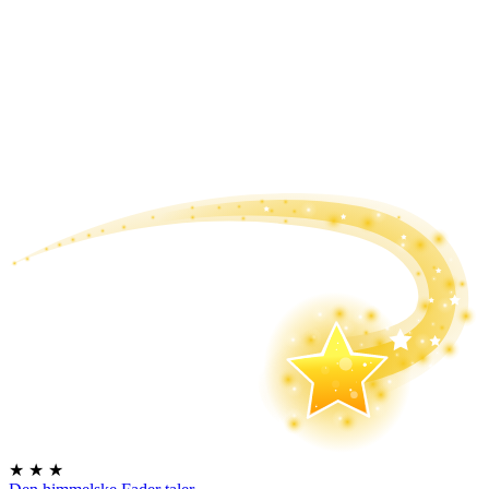
★
★
★