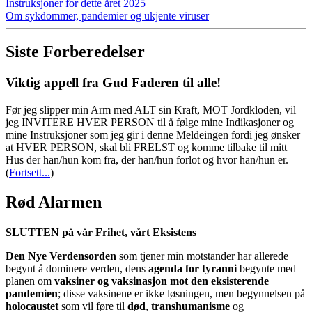
Instruksjoner for dette året 2025
Om sykdommer, pandemier og ukjente viruser
Siste Forberedelser
Viktig appell fra Gud Faderen til alle!
Før jeg slipper min Arm med ALT sin Kraft, MOT Jordkloden, vil
jeg INVITERE HVER PERSON til å følge mine Indikasjoner og
mine Instruksjoner som jeg gir i denne Meldeingen fordi jeg ønsker
at HVER PERSON, skal bli FRELST og komme tilbake til mitt
Hus der han/hun kom fra, der han/hun forlot og hvor han/hun er.
(
Fortsett...
)
Rød Alarmen
SLUTTEN på vår Frihet, vårt Eksistens
Den Nye Verdensorden
som tjener min motstander har allerede
begynt å dominere verden, dens
agenda for tyranni
begynte med
planen om
vaksiner og vaksinasjon mot den eksisterende
pandemien
; disse vaksinene er ikke løsningen, men begynnelsen på
holocaustet
som vil føre til
død
,
transhumanisme
og