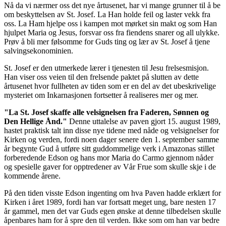
Nå da vi nærmer oss det nye årtusenet, har vi mange grunner til å be
om beskyttelsen av St. Josef. La Han holde feil og laster vekk fra
oss. La Ham hjelpe oss i kampen mot mørket sin makt og som Han
hjulpet Maria og Jesus, forsvar oss fra fiendens snarer og all ulykke.
Prøv å bli mer følsomme for Guds ting og lær av St. Josef å tjene
salvingsekonominien.
St. Josef er den utmerkede lærer i tjenesten til Jesu frelsesmisjon.
Han viser oss veien til den frelsende paktet på slutten av dette
årtusenet hvor fullheten av tiden som er en del av det ubeskrivelige
mysteriet om Inkarnasjonen fortsetter å realiseres mer og mer.
"La St. Josef skaffe alle velsignelsen fra Faderen, Sønnen og
Den Hellige Ånd."
Denne uttalelse av paven gjort 15. august 1989,
hastet praktisk talt inn disse nye tidene med nåde og velsignelser for
Kirken og verden, fordi noen dager senere den 1. september samme
år begynte Gud å utføre sitt guddommelige verk i Amazonas stillet
forberedende Edson og hans mor Maria do Carmo gjennom nåder
og spesielle gaver for opptredener av Vår Frue som skulle skje i de
kommende årene.
På den tiden visste Edson ingenting om hva Paven hadde erklært for
Kirken i året 1989, fordi han var fortsatt meget ung, bare nesten 17
år gammel, men det var Guds egen ønske at denne tilbedelsen skulle
åpenbares ham for å spre den til verden. Ikke som om han var bedre