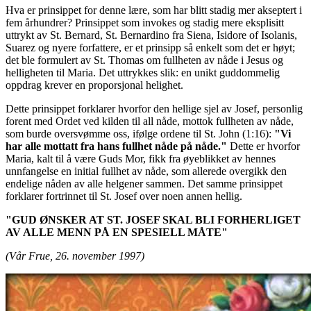
Hva er prinsippet for denne lære, som har blitt stadig mer akseptert i
fem århundrer? Prinsippet som invokes og stadig mere eksplisitt
uttrykt av St. Bernard, St. Bernardino fra Siena, Isidore of Isolanis,
Suarez og nyere forfattere, er et prinsipp så enkelt som det er høyt;
det ble formulert av St. Thomas om fullheten av nåde i Jesus og
helligheten til Maria. Det uttrykkes slik:
en unikt guddommelig
oppdrag krever en proporsjonal helighet.
Dette prinsippet forklarer hvorfor den hellige sjel av Josef, personlig
forent med Ordet ved kilden til all nåde, mottok fullheten av nåde,
som burde oversvømme oss, ifølge ordene til St. John (1:16):
"Vi
har alle mottatt fra hans fullhet nåde på nåde."
Dette er hvorfor
Maria, kalt til å være Guds Mor, fikk fra øyeblikket av hennes
unnfangelse en initial fullhet av nåde, som allerede overgikk den
endelige nåden av alle helgener sammen. Det samme prinsippet
forklarer fortrinnet til St. Josef over noen annen hellig.
"GUD ØNSKER AT ST. JOSEF SKAL BLI FORHERLIGET
AV ALLE MENN PÅ EN SPESIELL MÅTE"
(Vår Frue, 26. november 1997)