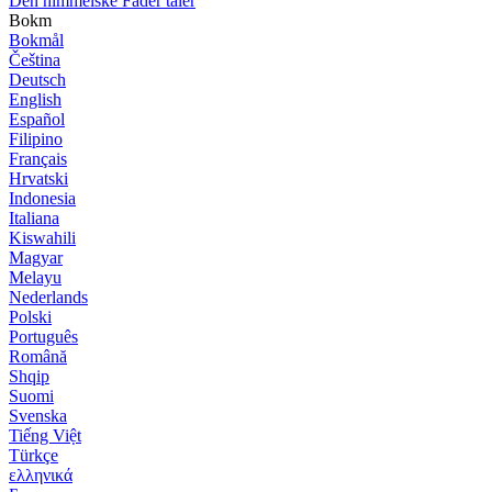
Den himmelske Fader taler
Bokm
Bokmål
Čeština
Deutsch
English
Español
Filipino
Français
Hrvatski
Indonesia
Italiana
Kiswahili
Magyar
Melayu
Nederlands
Polski
Português
Română
Shqip
Suomi
Svenska
Tiếng Việt
Türkçe
ελληνικά