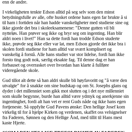
enn de andre.
I virkeligheten tenkte Edson alltid på seg selv som den minst
betydningsfulle av alle, ofte husket ordene hans egen far brukte å si
til ham i fortiden når han hadde vanskeligheter med studiene sine og
ikke gjorde det bra i skoleeksamenene: "Denne gutten vil bli
nytteløs. Han prøver seg ikke og bryr seg om ingenting. Han blir
aldri noen i livet!" Han sa dette fordi han trodde Edson studerte
ikke, prøvde seg ikke eller var lat, men Edson gjorde det ikke bra i
skolen fordi studiene for ham alltid var svært komplisert og
vanskelig å forstå. Alle hans studier var stor lidelse, fordi han ikke
forsto ting godt nok, særlig eksakte fag. Til denne dag er han
forbauset og overrasket over hvordan han klarte å fullføre
videregående skole.
Gud tillot alt dette så han aldri skulle bli høyfavoritt og "å være den
utvalgte" for å snakke om sine budskap og om St. Josephs glans og
dyder i det millenniet som gikk mot slutten og i det nye millenniet
som skulle begynne, burde han alltid være ydmyk og anerkjenne sin
ingentinghet, fordi alt han vet er rent Guds nåde og ikke hans egen
fortjeneste. Så oppfylte Gud Pavens ønske: Den hellige Josef kom
virkelig til for å hjelpe Kirken og verdenen, skaffet oss velsignelser
fra Faderen, Sønnen og den Hellige Ånd, med tillit til Hans mest
kaste Hjerte.