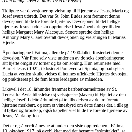
(Den hellige Josef 8. mars 1998 til Edson)
Tidligere var devosjoner og vielsning til Hjertene av Jesus, Maria og
Josef svært utbredt. Det var St. John Eudes som fremmet denne
devosjonen til de tre forente hjertene. Devosjonen til det hellige
hjerte av Jesus hadde sin opprinnelse i Jesu åpenbaringer til den
hellige Margaret Mary Alacoque. Senere spredte den hellige
Anthony Mary Claret overalt devosjonen og vielsningen til Marias
Hjerte.
Åpenbaringene i Fatima, allerede på 1900-tallet, forsterket denne
devosjon. Vår Frue selv viste under en av de seks åpenbaringerne
sitt hjerte omgitt av torner og ba om soning. Hun returnerte med
Barnet Jesus i 1925, i klosteret Pontevedra i Spania, og bad søster
Lucia at verden skulle vielses til hennes uflekkede Hjertes devosjon
og praktiseres på de fem første lørdagene av måneden.
Likevel i det 18. århundre fremmet barfoterkarmelittene av St.
Teresa fra Avila tilbedelse og velsignelse (slaveri) til Hjertet av den
hellige Josef. I dette århundret økte tilbedelsen av de tre forente
hjertene merkbart, og som et vitnesbyrd om dette finnes det, i tillegg
til bøker og brorskap, også kapeller viet til de tre forente hjertene av
Jesus, Maria og Josef.
Det er også verdt å nevne at under den siste opptredenen i Fátima,
13. oktober 1917, på øyeblikket med det berømte "solmiraklet", så