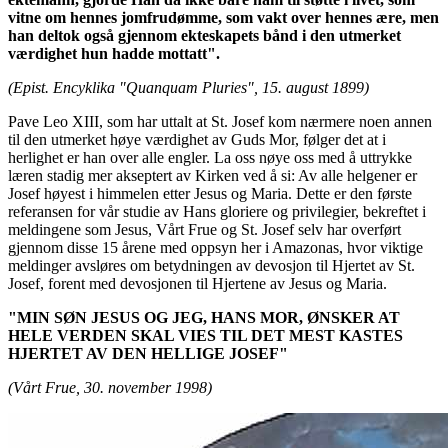
vitne om hennes jomfrudømme, som vakt over hennes ære, men
han deltok også gjennom ekteskapets bånd i den utmerket
værdighet hun hadde mottatt".
(Epist. Encyklika "Quanquam Pluries", 15. august 1899)
Pave Leo XIII, som har uttalt at St. Josef kom nærmere noen annen
til den utmerket høye værdighet av Guds Mor, følger det at i
herlighet er han over alle engler. La oss nøye oss med å uttrykke
læren stadig mer akseptert av Kirken ved å si: Av alle helgener er
Josef høyest i himmelen etter Jesus og Maria. Dette er den første
referansen for vår studie av Hans gloriere og privilegier, bekreftet i
meldingene som Jesus, Vårt Frue og St. Josef selv har overført
gjennom disse 15 årene med oppsyn her i Amazonas, hvor viktige
meldinger avsløres om betydningen av devosjon til Hjertet av St.
Josef, forent med devosjonen til Hjertene av Jesus og Maria.
"MIN SØN JESUS OG JEG, HANS MOR, ØNSKER AT
HELE VERDEN SKAL VIES TIL DET MEST KASTES
HJERTET AV DEN HELLIGE JOSEF"
(Vårt Frue, 30. november 1998)