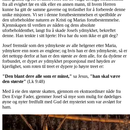
fra all evighet før en slik eller en annen mann, til hvem Herren
kunne ha gitt de samme gaverne og trofasthet for å forberede denne
unike misjonen. Vi ser i denne forutbestemmelsen et speilbilde av
den uforbeholdne naturen av Kristi og Marias forutbestemmelse.
Kjennskapen til verdien av nåden og dens absolute
uforbeholdenthet, langt fra å skade Josefs ydmykhet, bekreftet
denne. Han tenkte i sitt hjerte: Hva har du som ikke er gitt deg?
Josef fremstår som den ydmykeste av alle helgener etter Maria,
ydmykere enn noen av englene; og hvis han er den ydmykeste, så er
det nettopp derfor at han er den største av dem alle, for da dydene er
forbundet, er dypet av ydmykhet proporsjonal med høyden av
kjærlighet, som roten til treet er dypere jo høyre treet er:
"Den blant dere alle som er minst,"
sa Jesus,
"han skal være
den største"
(Lk 9:48)
Med å eie den største skatten, gjennom en ekstraordinær nåde fra
Den Evige Fader, gjemmer Josef så mye som mulig for dødeliges
øyne og nyter fredfullt med Gud det mysteriet som var avslørt for
ham.