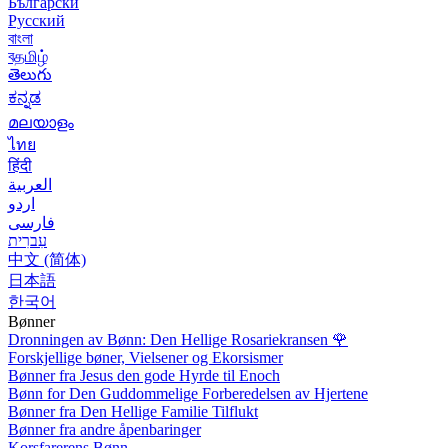
Български
Русский
বাংলা
বதமிழ்
తెలుగు
ಕನ್ನಡ
മലയാളം
ไทย
हिंदी
العربية
اردو
فارسی
עִברִית
中文 (简体)
日本語
한국어
Bønner
Dronningen av Bønn: Den Hellige Rosariekransen
🌹
Forskjellige bøner, Vielsener og Ekorsismer
Bønner fra Jesus den gode Hyrde til Enoch
Bønn for Den Guddommelige Forberedelsen av Hjertene
Bønner fra Den Hellige Familie Tilflukt
Bønner fra andre åpenbaringer
Korsfarerens Bønn