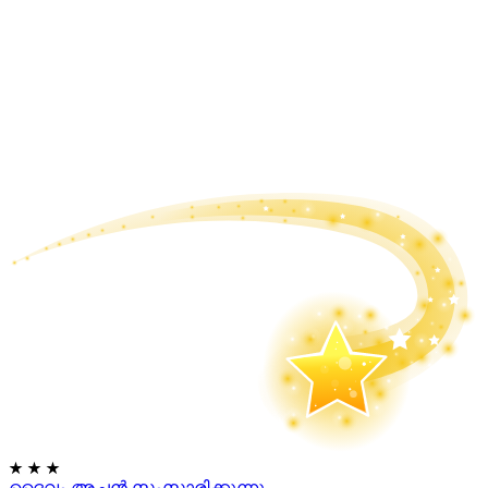
★
★
★
ദൈവം അച്ഛൻ സംസാരിക്കുന്നു