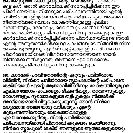
രക്ഷപ്പെടുത്തി കൊടുക്കുകയും ചെയ്യട്ടേ".
എന്‍റെ
കുട്ടികൾ, ഞാൻ കാർമലിലേക്ക് സമർപ്പിച്ചിരിക്കുന്ന ഈ
പ്രാർഥനയിലും നിങ്ങളുടെ പരിപാലനത്തിനായി എന്റെ
പവിത്രമായ ഇന്റർസെഷൻ ആവശ്യപ്പെടുക. അങ്ങനെ
നിത്യത്വത്തിലെയും ലോകത്തിലുമുള്ള എല്ലാ
ദുരന്തങ്ങളും, രോഗവും, വൈറസും, പാൻഡമിക്‍സ്,
മോശം ശക്തികളും, ഭീഷണിയും നിന്നു രക്ഷപ്പെടുക. ഈ
കാർമലിലേക്ക് സമർപ്പിച്ചിരിക്കുന്ന പ്രാർഥനയിലൂടെ ഞാന്‍
എന്റെ അനുയായികൾക്കുള്ള പാപങ്ങളുടെ നിങ്ങളിൽ നിന്ന്
രക്ഷപെടുത്തുന്നു. എന്‍റെ കുട്ടികളേ, ഈ പരിപാലനാ
പ്രാർത്ഥനയിലേക്ക് വിശ്വാസത്തോടെയാണ് ഞാൻ
നിങ്ങൾക്ക് നൽകുന്നത്; അങ്ങനെ എല്ലാ മോശം
പാപങ്ങളും ഭീഷണിയും നിന്നു രക്ഷപ്പെടുക.
ഓ, കാർമൽ പർവ്വതത്തിന്റെ ഏറ്റവും പവിത്രമായ
വിർജിൻ, നിന്‍റെ പവിത്രമായ സ്കാപുലറിന്റെ പരിപാലന
ശക്തിയാൽ എന്റെ ആത്മാവിൽ നിന്നും ലോകത്തിലുമുള്ള
എല്ലാ മോശം പാപങ്ങളും ഭീഷണികളും, വൈറസുകളും,
രോഗങ്ങളും, ദുരാത്മകളുടെ തട്ടിപ്പുകളും നിങ്ങൾക്ക്
അന്യായമായി വിട്ടുകൊടുക്കുന്നു. ഞാൻ നിന്‍റെ
മധുരമായ അമ്മയോടു വരികയും, എന്റെ
കുടുംബത്തിനെയും ലോകത്തിലുമുള്ള
എല്ലാവരേക്കൂടിയും നിന്റെ പവിത്രമായ
പരിപാലനയ്ക്കായി പ്രാർത്ഥിക്കുകയും ചെയ്യുന്നു.
നിൻ‍റെ സ്കാപുലർ ശക്തി ഞങ്ങളുടെ ആത്മാക്കളുടെയും