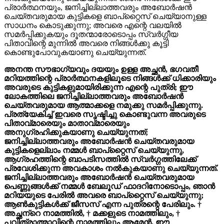
പ്രാർത്ഥനയും, ജനിച്ചില്ലാത്തവരും അബോർഷൻ
ചെയ്തവരുമായ കുട്ടികളെ ബാപ്റ്റൈസ് ചെയ്യാനുള്ള
സാധനം കൊടുക്കുന്നു; അവരെ എന്റെ വലയിൽ
സമർപ്പിക്കുകയും ദൂതന്മാരോടൊപ്പം സ്വർഗ്ഗീയ
പിതാവിന്റെ മുന്നിൽ അവരെ നിങ്ങൾക്കു കൂട്ടി
കൊണ്ടുപോവുകയാണു ചെയ്യുന്നത്.
അനന്ത സൗഭാഗ്യവും ദയയും ഉള്ള അച്ഛൻ, ഭഗവതീ
മറിയത്തിന്റെ പ്രാർത്ഥനകളിലൂടെ നിങ്ങൾക്ക് ധിക്കാരിയും
അവരുടെ കുട്ടികളുമായിരിക്കുന്ന എന്റെ പുത്രി; ഈ
ലോകത്തിലെ ജനിച്ചില്ലാത്തവരും അബോർഷൻ
ചെയ്തവരുമായ ആത്മാക്കളെ നമുക്കു സമർപ്പിക്കുന്നു.
പ്രത്യേകിച്ച് ഇവരെ സൃഷ്ടിച്ചു കൊണ്ടുവന്ന അവരുടെ
പിതാവ്‌മാരെയും മാതാവ്‌മാരെയും
അനുഗ്രഹിക്കുകയാണു ചെയ്യുന്നത്;
ജനിച്ചില്ലാത്തവരും അബോർഷൻ ചെയ്തവരുമായ
കുട്ടികളെല്ലാം നമ്മൾ ബാപ്റ്റൈസ് ചെയ്യുന്നു,
ആഗ്രഹത്തിന്റെ ബാപടിസത്തിൽ സ്വർഗ്ഗത്തിലേക്ക്
പ്രവേശിക്കുന്ന അവകാശം നൽകുകയാണു ചെയ്യുന്നത്.
ജനിച്ചില്ലാത്തവരും അബോർഷൻ ചെയ്തവരുമായ
പെണ്ണുങ്ങൾക്ക് നമ്മൾ ബേലൂഡ് ഫാദറിനോടൊപ്പം, ഞാൻ
മറിയയുടെ പേരിൽ അവരെ ബാപ്റ്റൈസ് ചെയ്യുന്നു;
ആൺകുട്ടികൾക്ക് ജീസസ് എന്ന പുത്രന്റെ പേരിലും.
†
അച്ഛന്‌റെ നാമത്തിൽ,
†
മക്കളുടെ നാമത്തിലും,
†
പവിത്രാത്മാവിന്റെ നാമത്തിലും ആമേൻ. ഈ