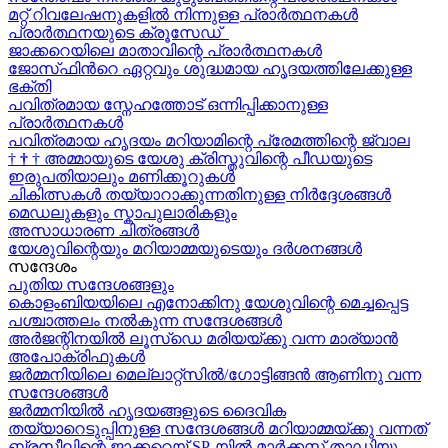
മറ്റ് റിവലേഷനുകളിൽ നിന്നുള്ള പ്രാർത്ഥനകൾ
പ്രാർത്ഥനയുടെ ക്രൂസേഡ്
ജാക്കറെയിലെ മാതാവിന്റെ പ്രാർത്ഥനകൾ
ജോസ്‌ഫിന്‍റെ ഏറ്റവും ശുദ്ധമായ ഹൃദയത്തിലേക്കുള്ള
ഭക്തി
പവിത്രമായ സ്നേഹത്തോട് ഒന്നിപ്പിക്കാനുള്ള
പ്രാർത്ഥനകള്‍
പവിത്രമായ ഹൃദയം മറിയാമിന്റെ പ്രേമത്തിന്റെ ജ്വാല
†
†
†
അമ്മായുടെ യേശു ക്രിസ്തുവിന്റെ പീഡയുടെ
ഇരുപതിയാലും മണിക്കൂറുകള്‍
ചികിത്സകൾ തയ്യാറാക്കുന്നതിനുള്ള നിർദ്ദേശങ്ങൾ
മെഡലുകളും സ്കാപുലാരികളും
അസാധാരണ ചിത്രങ്ങൾ
യേശുവിന്റെയും മറിയാമ്മയുടെയും ദർശനങ്ങൾ
സന്ദേശം
പുതിയ സന്ദേശങ്ങളും
കൊളംബിയയിലെ എനോക്കിനു യേശുവിന്റെ മെച്ചപ്പെട്ട
പശ്ചാത്തലം നൽകുന്ന സന്ദേശങ്ങള്‍
അർജന്റിനയിൽ ലൂസ്ഡെ മരിയയ്ക്കു വന്ന മാര്യാന്‍
അപോക്രിഫുകള്‍
ജർമ്മനിയിലെ മെല്ലാറ്റ്സിൽ/ഗോട്ടിങ്ങൻ ആണിനു വന്ന
സന്ദേശങ്ങൾ
ജർമ്മനിയിൽ ഹൃദയങ്ങളുടെ ദൈവിക
തയ്യാറെടുപ്പിനുള്ള സന്ദേശങ്ങൾ മറിയാമ്മയ്ക്കു വന്നത്
ബ്രസീലിന്റെ ജാക്കറെയ്‍ SP-യിൽ മാർക്കസ് താഡിയു