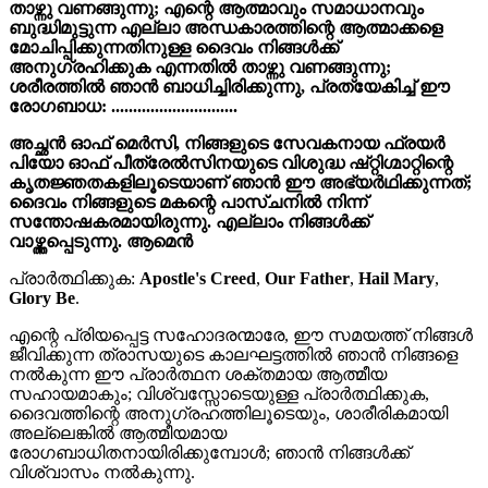
താഴ്ന്നു വണങ്ങുന്നു; എന്റെ ആത്മാവും സമാധാനവും
ബുദ്ധിമുട്ടുന്ന എല്ലാ അന്ധകാരത്തിന്റെ ആത്മാക്കളെ
മോചിപ്പിക്കുന്നതിനുള്ള ദൈവം നിങ്ങൾക്ക്
അനുഗ്രഹിക്കുക എന്നതിൽ താഴ്ന്നു വണങ്ങുന്നു;
ശരീരത്തിൽ ഞാൻ ബാധിച്ചിരിക്കുന്നു, പ്രത്യേകിച്ച് ഈ
രോഗബാധ: .............................
അച്ഛൻ ഓഫ് മെർസി, നിങ്ങളുടെ സേവകനായ ഫ്രയർ
പിയോ ഓഫ് പീത്രേൽസിനയുടെ വിശുദ്ധ ഷ്റ്റിഗ്മാറ്റിന്റെ
കൃതജ്ഞതകളിലൂടെയാണ് ഞാൻ ഈ അഭ്യർഥിക്കുന്നത്;
ദൈവം നിങ്ങളുടെ മകന്റെ പാസ്ചനിൽ നിന്ന്
സന്തോഷകരമായിരുന്നു. എല്ലാം നിങ്ങൾക്ക്
വാഴ്ത്തപ്പെടുന്നു. ആമെൻ
പ്രാർത്ഥിക്കുക:
Apostle's Creed
,
Our Father
,
Hail Mary
,
Glory Be
.
എന്റെ പ്രിയപ്പെട്ട സഹോദരന്മാരേ, ഈ സമയത്ത് നിങ്ങൾ
ജീവിക്കുന്ന ത്രാസയുടെ കാലഘട്ടത്തിൽ ഞാൻ നിങ്ങളെ
നൽകുന്ന ഈ പ്രാർത്ഥന ശക്തമായ ആത്മീയ
സഹായമാകും; വിശ്വസ്സോടെയുള്ള പ്രാർത്ഥിക്കുക,
ദൈവത്തിന്റെ അനുഗ്രഹത്തിലൂടെയും, ശാരീരികമായി
അല്ലെങ്കിൽ ആത്മീയമായ
രോഗബാധിതനായിരിക്കുമ്പോൾ; ഞാൻ നിങ്ങൾക്ക്
വിശ്വാസം നൽകുന്നു.