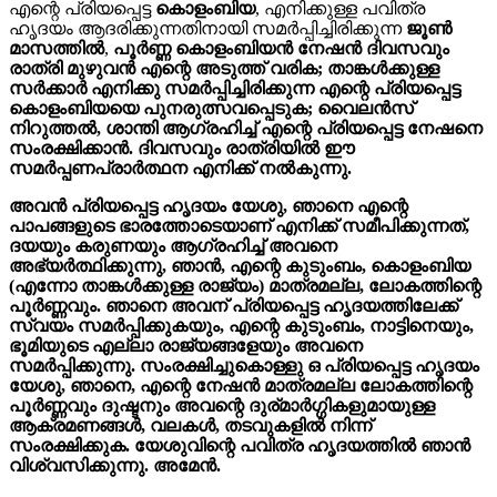
എന്റെ പ്രിയപ്പെട്ട
കൊളംബിയ
, എനിക്കുള്ള പവിത്ര
ഹൃദയം ആദരിക്കുന്നതിനായി സമർപ്പിച്ചിരിക്കുന്ന
ജൂൺ
മാസത്തിൽ
,
പൂർണ്ണ കൊളംബിയൻ നേഷൻ ദിവസവും
രാത്രി മുഴുവൻ എന്റെ അടുത്ത് വരിക; താങ്കൾക്കുള്ള
സർക്കാർ എനിക്കു സമർപ്പിച്ചിരിക്കുന്ന എന്റെ പ്രിയപ്പെട്ട
കൊളംബിയയെ പുനരുത്സവപ്പെടുക; വൈലൻസ്
നിറുത്തൽ, ശാന്തി ആഗ്രഹിച്ച് എന്റെ പ്രിയപ്പെട്ട നേഷനെ
സംരക്ഷിക്കാൻ. ദിവസവും രാത്രിയിൽ ഈ
സമർപ്പണപ്രാർത്ഥന എനിക്ക് നൽകുന്നു.
അവൻ പ്രിയപ്പെട്ട ഹൃദയം യേശു, ഞാനെ എന്റെ
പാപങ്ങളുടെ ഭാരത്തോടെയാണ് എനിക്ക് സമീപിക്കുന്നത്,
ദയയും കരുണയും ആഗ്രഹിച്ച് അവനെ
അഭ്യർത്ഥിക്കുന്നു, ഞാൻ, എന്റെ കുടുംബം, കൊളംബിയ
(എന്നോ താങ്കൾക്കുള്ള രാജ്യം) മാത്രമല്ല, ലോകത്തിന്റെ
പൂർണ്ണവും. ഞാനെ അവന് പ്രിയപ്പെട്ട ഹൃദയത്തിലേക്ക്
സ്വയം സമർപ്പിക്കുകയും, എന്റെ കുടുംബം, നാട്ടിനെയും,
ഭൂമിയുടെ എല്ലാ രാജ്യങ്ങളേയും അവനെ
സമർപ്പിക്കുന്നു. സംരക്ഷിച്ചുകൊള്ളു ഒ പ്രിയപ്പെട്ട ഹൃദയം
യേശു, ഞാനെ, എന്റെ നേഷൻ മാത്രമല്ല ലോകത്തിന്റെ
പൂർണ്ണവും ദുഷ്ടനും അവന്റെ ദുര്മാർഗ്ഗികളുമായുള്ള
ആക്രമണങ്ങൾ, വലകൾ, തടവുകളിൽ നിന്ന്
സംരക്ഷിക്കുക. യേശുവിന്റെ പവിത്ര ഹൃദയത്തിൽ ഞാൻ
വിശ്വസിക്കുന്നു. അമേൻ.