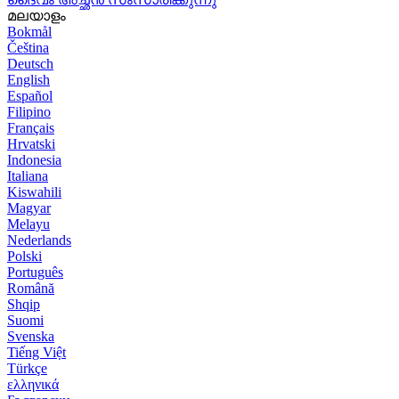
മലയാളം
Bokmål
Čeština
Deutsch
English
Español
Filipino
Français
Hrvatski
Indonesia
Italiana
Kiswahili
Magyar
Melayu
Nederlands
Polski
Português
Română
Shqip
Suomi
Svenska
Tiếng Việt
Türkçe
ελληνικά