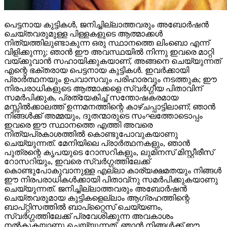
പെട്ടനായ കുട്ടികൾ, ജനിച്ചില്ലാത്തവരും അബോർഷൻ
ചെയ്തവരുമുള്ള പിള്ളകളുടെ ആത്മാക്കൾ
നിത്യത്തിലുണ്ടാകുന്ന ഒരു സ്ഥാനത്തെ ലിംബൊ എന്ന്
വിളിക്കുന്നു; ഞാൻ ഈ അവസ്ഥയിൽ നിന്നു ഇവരെ മാറ്റി
വയ്ക്കുവാൻ സഹായിക്കുകയാണ്, അങ്ങനെ ചെയ്യുന്നത്
എന്റെ ഭക്തരായ പെട്ടനായ കുട്ടികൾ. ഇവർക്കായി
പ്രാർത്ഥനയും ഉപവാസവും പരിഹാരവും നടത്തുക; ഈ
നിരപരാധികളുടെ ആത്മാക്കളെ സ്വർഗ്ഗീയ പിതാവിന്
സമർപിക്കുക, പ്രത്യേകിച്ച് സന്തോഷകരമായ
മസ്സിൽക്കാലത്ത് ഉന്നമനത്തിന്റെ കാഴ്ചപ്പാട്ടിലാണ്; ഞാൻ
നിങ്ങൾക്ക് അമ്മയും, ദൂതന്മാരുടെ സംഘത്തോടൊപ്പം
ഇവരെ ഈ സ്ഥാനത്തെ എത്തി അവരെ
നിത്യപ്രകാശത്തിൽ കൊണ്ടുപോവുകയാണു
ചെയ്യുന്നത്. മേനിയിലെ പ്രാർത്ഥനകളും, ഞാൻ
പുത്രന്റെ കൃപയുടെ റോസറികളും, ലുമിനസ് മിസ്റ്റീരീസ്
റോസറിയും, ഇവരെ സ്വർഗ്ഗത്തിലേക്ക്
കൊണ്ടുപോകുവാനുള്ള എല്ലാ കാര്യക്ഷമതയും നിങ്ങൾ
ഈ നിരപരാധികൾക്കായി പിതാവ്‌നു സമർപിക്കുകയാണു
ചെയ്യുന്നത്. ജനിച്ചില്ലാത്തവരും അബോർഷൻ
ചെയ്തവരുമായ കുട്ടികളെല്ലാം ആഗ്രഹത്തിന്റെ
ബാപ്റ്റിസത്തിൽ ബാപ്റ്റൈസ് ചെയ്യണം,
സ്വർഗ്ഗത്തിലേക്ക് പ്രവേശിക്കുന്ന അവകാശം
നൽകുകയാണു ചെയ്യുന്നത്. ഞാൻ നിങ്ങൾക്ക് ഈ