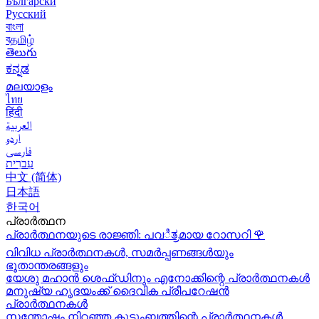
Български
Русский
বাংলা
বதமிழ்
తెలుగు
ಕನ್ನಡ
മലയാളം
ไทย
हिंदी
العربية
اردو
فارسی
עִברִית
中文 (简体)
日本語
한국어
പ്രാർത്ഥന
പ്രാർത്ഥനയുടെ രാജ്ഞി: പവಿತ್ರമായ റോസറി
🌹
വിവിധ പ്രാർത്ഥനകൾ, സമർപ്പണങ്ങൾയും
ഭൂതാന്തരങ്ങളും
യേശു മഹാന്‍ ശെഫ്ഡിനും എനോക്കിന്റെ പ്രാർത്ഥനകള്‍
മനുഷ്യ ഹൃദയംക്ക് ദൈവിക പ്രീപറേഷൻ
പ്രാർത്ഥനകൾ
സന്തോഷം നിറഞ്ഞ കുടുംബത്തിന്റെ പ്രാർത്ഥനകള്‍