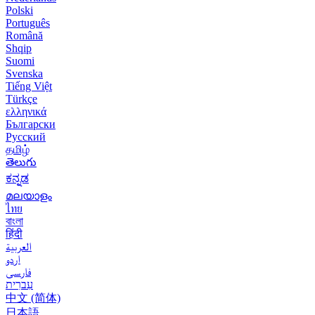
Polski
Português
Română
Shqip
Suomi
Svenska
Tiếng Việt
Türkçe
ελληνικά
Български
Русский
தமிழ்
తెలుగు
ಕನ್ನಡ
മലയാളം
ไทย
বাংলা
हिंदी
العربية
اردو
فارسی
עִברִית
中文 (简体)
日本語