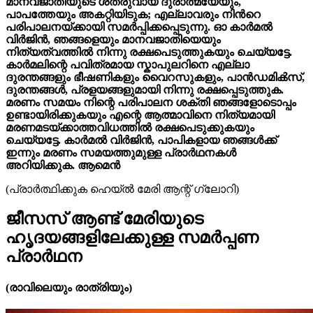
മാനവജാതിയുടെ ശത്രുവായ ദുരാത്മയേയും,
പാപത്തേയും അകറ്റിയിടുക; എല്ലാവരും നിന്‍റെ
പരിപാലനയ്ക്കായി സമർപ്പിക്കപ്പെടുന്നു. ഓ കാർമൽ
വിർജിൻ, ഞങ്ങളെയും മാനവജാതിയെയും
നിത്യത്വത്തിൽ നിന്നു രക്ഷപെടുത്തുകയും ചെയ്യട്ടേ.
കാർമലിന്റെ പവിത്രമായ സ്കാപുലറിനെ എല്ലാ
ദുരന്തങ്ങളും ഭീഷണികളും വൈറസുകളും, പാൻഡമിക്‍സ്,
ദുരന്തങ്ങൾ, പ്രളയങ്ങളുമായി നിന്നു രക്ഷപ്പെടുത്തുക.
മരണം സമയം നിന്റെ പരിപാലന ശക്തി ഞങ്ങളോടൊപ്പം
ഉണ്ടായിരിക്കുകയും എന്റെ ആത്മാവിനെ നിത്യമായി
മരണമടയ്ക്കാത്തവിധത്തിൽ രക്ഷപെടുക്കുകയും
ചെയ്യട്ടേ. കാർമൽ വിർജിൻ, പാപികളായ ഞങ്ങൾക്ക്
ഇന്നും മരണം സമയത്തുമുള്ള പ്രാർഥനകൾ
അറിയിക്കുക. ആമെൻ
(പ്രാർത്ഥിക്കുക ഹെയ്‌ൽ മേരി ആന്റ് ഗ്ലോറി)
ജീസസ് ആണ്ട് മേരിയുടെ
ഹൃദയങ്ങളിലേക്കുള്ള സമർപ്പണ
പ്രാർഥന
(രാവിലെയും രാത്രിയും)