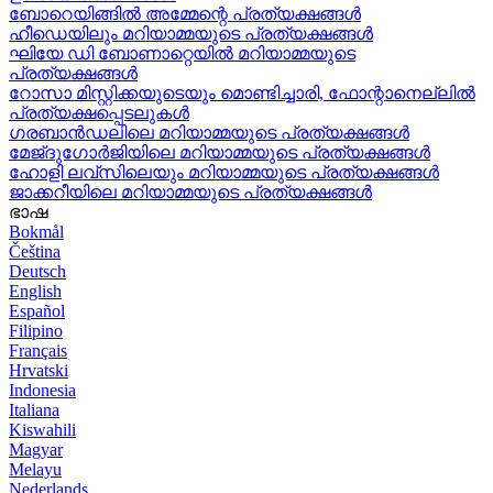
ബോറെയിങ്ങിൽ അമ്മേന്റെ പ്രത്യക്ഷങ്ങൾ
ഹീഡെയിലും മറിയാമ്മയുടെ പ്രത്യക്ഷങ്ങൾ
ഘിയേ ഡി ബോണാറ്റെയിൽ മറിയാമ്മയുടെ
പ്രത്യക്ഷങ്ങൾ
റോസാ മിസ്റ്റിക്കയുടെയും മൊണ്ടിച്ചാരി, ഫോന്റാനെല്ലിൽ
പ്രത്യക്ഷപ്പെടലുകൾ
ഗരബാൻഡലിലെ മറിയാമ്മയുടെ പ്രത്യക്ഷങ്ങൾ
മേജ്ദുഗോർജിയിലെ മറിയാമ്മയുടെ പ്രത്യക്ഷങ്ങൾ
ഹോളി ലവ്‌സിലെയും മറിയാമ്മയുടെ പ്രത്യക്ഷങ്ങൾ
ജാക്കറീയിലെ മറിയാമ്മയുടെ പ്രത്യക്ഷങ്ങൾ
ഭാഷ
Bokmål
Čeština
Deutsch
English
Español
Filipino
Français
Hrvatski
Indonesia
Italiana
Kiswahili
Magyar
Melayu
Nederlands