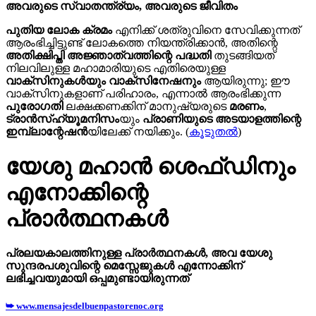
അവരുടെ സ്വാതന്ത്ര്യം, അവരുടെ ജീവിതം
പുതിയ ലോക ക്രമം
എനിക്ക് ശത്രുവിനെ സേവിക്കുന്നത്
ആരംഭിച്ചിട്ടുണ്ട് ലോകത്തെ നിയന്ത്രിക്കാൻ, അതിന്റെ
അതിക്ഷിപ്തി അജ്ഞാത്വത്തിന്റെ പദ്ധതി
തുടങ്ങിയത്
നിലവിലുള്ള മഹാമാരിയുടെ എതിരെയുള്ള
വാക്സിനുകൾയും വാക്സിനേഷനും
ആയിരുന്നു; ഈ
വാക്സിനുകളാണ് പരിഹാരം, എന്നാൽ ആരംഭിക്കുന്ന
പുരോഗതി
ലക്ഷക്കണക്കിന് മാനുഷ്യരുടെ
മരണം
,
ട്രാൻസ്ഹ്യൂമനിസം
യും
പ്രാണിയുടെ അടയാളത്തിന്റെ
ഇമ്പ്ലാന്റേഷൻ
യിലേക്ക് നയിക്കും. (
കൂടുതൽ
)
യേശു മഹാന്‍ ശെഫ്ഡിനും
എനോക്കിന്റെ
പ്രാർത്ഥനകള്‍
പ്രലയകാലത്തിനുള്ള പ്രാർത്ഥനകൾ, അവ യേശു
സുന്ദരപശുവിന്റെ മെസ്സേജുകൾ എന്നോക്കിന്
ലഭിച്ചവയുമായി ഒപ്പമുണ്ടായിരുന്നത്
➥ www.mensajesdelbuenpastorenoc.org