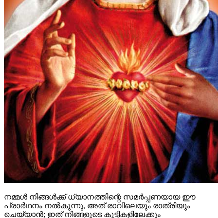
നമ്മൾ നിങ്ങള്‍ക്ക് ധ്യാനത്തിന്റെ സമർപ്പണയായ ഈ
പ്രാർഥനം നൽകുന്നു, അത് രാവിലെയും രാത്രിയും
ചെയ്യാൻ; ഇത് നിങ്ങളുടെ കുട്ടികളിലേക്കും