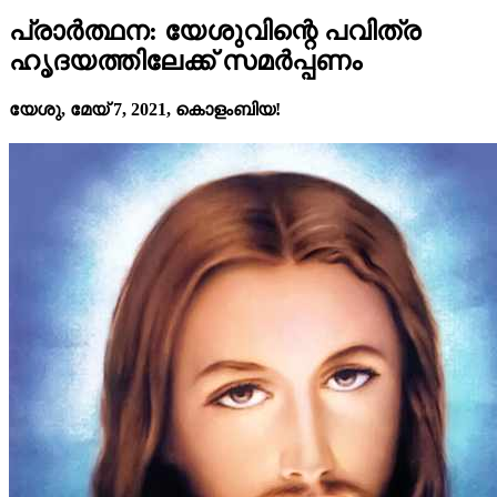
പ്രാർത്ഥന: യേശുവിന്റെ പവിത്ര
ഹൃദയത്തിലേക്ക് സമർപ്പണം
യേശു, മേയ് 7, 2021, കൊളംബിയ!