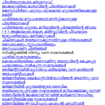
പ്രാർത്ഥനയുടെ ക്രൂസേഡ്
ജാക്കറെയിലെ മാതാവിന്റെ പ്രാർത്ഥനകൾ
ജോസ്‌ഫിന്‍റെ ഏറ്റവും ശുദ്ധമായ ഹൃദയത്തിലേക്കുള്ള
ഭക്തി
പവിത്രമായ സ്നേഹത്തോട് ഒന്നിപ്പിക്കാനുള്ള
പ്രാർത്ഥനകള്‍
പവിത്രമായ ഹൃദയം മറിയാമിന്റെ പ്രേമത്തിന്റെ ജ്വാല
†
†
†
അമ്മായുടെ യേശു ക്രിസ്തുവിന്റെ പീഡയുടെ
ഇരുപതിയാലും മണിക്കൂറുകള്‍
ചികിത്സകൾ തയ്യാറാക്കുന്നതിനുള്ള നിർദ്ദേശങ്ങൾ
മെഡലുകളും സ്കാപുലാരികളും
അസാധാരണ ചിത്രങ്ങൾ
സ്വര്‍ഗ്ഗത്തിൽ നിന്നും വന്ന സന്ദേശങ്ങള്‍
പുതിയ സന്ദേശങ്ങളും
കൊളംബിയയിലെ എനോക്കിനു യേശുവിന്റെ മെച്ചപ്പെട്ട
പശ്ചാത്തലം നൽകുന്ന സന്ദേശങ്ങള്‍
അർജന്റിനയിൽ ലൂസ്ഡെ മരിയയ്ക്കു വന്ന മാര്യാന്‍
അപോക്രിഫുകള്‍
ജർമ്മനിയിലെ മെല്ലാറ്റ്സിൽ/ഗോട്ടിങ്ങൻ ആണിനു വന്ന
സന്ദേശങ്ങൾ
ജർമ്മനിയിൽ ഹൃദയങ്ങളുടെ ദൈവിക
തയ്യാറെടുപ്പിനുള്ള സന്ദേശങ്ങൾ മറിയാമ്മയ്ക്കു വന്നത്
ബ്രസീലിന്റെ ജാക്കറെയ്‍ SP-യിൽ മാർക്കസ് താഡിയു
ടെക്സീരയ്ക്കുള്ള സന്ദേശങ്ങള്‍
ബ്രസിലിലെ ഇറ്റാപിറംഗാ എഎം-ൽ എഡ്സൺ