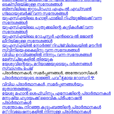
ടെക്സീരയ്ക്കുള്ള സന്ദേശങ്ങള്‍
ബ്രസിലിലെ ഇറ്റാപിറംഗാ എഎം-ൽ എഡ്സൺ
ഗ്ലോയുബർക്ക് വന്ന സന്ദേശങ്ങൾ
യുഎസ്എയിലെ ഹോളി ഫാമിലി റിഫ്യൂജിലേക്ക് വന്ന
സന്ദേശങ്ങൾ
യുഎസ്എയിലെ പുതുക്കലിന്റെ കുട്ടികള്‍ക്ക് വന്ന
സന്ദേശങ്ങള്‍
യുഎസ്എയിലെ റോച്ചസ്റ്റർ എൻവൈ-ൽ ജോൺ
ലീറിയ്ക്കുള്ള സന്ദേശങ്ങൾ
യുഎസ്എയിൽ നോർത്ത് റിഡ്ജ്വില്ലെയിൽ മൗറീൻ
സ്വിനിയെ-കൈലിനു വന്ന സന്ദേശങ്ങള്‍
വിവിധ ഉറവിടങ്ങളിൽ നിന്നും വന്ന സന്ദേശങ്ങൾ
മേഴ്‍സ്ച്ജുകളിൽ തിരയുക
യേശുവിന്റെയും മറിയാമ്മയുടെയും ദർശനങ്ങൾ
സ്വാഗതം പേജ്
പ്രാർത്ഥനകൾ, സമർപ്പണങ്ങൾ, അന്തേവാസികൾ
പ്രാർത്ഥനയുടെ രാജ്ഞി: പവಿತ್ರമായ റോസറി
🌹
വിവിധ പ്രാർത്ഥനകൾ, സമർപ്പണങ്ങൾയും
ഭൂതാന്തരങ്ങളും
യേശു മഹാന്‍ ശെഫ്ഡിനും എനോക്കിന്റെ പ്രാർത്ഥനകള്‍
മനുഷ്യ ഹൃദയംക്ക് ദൈവിക പ്രീപറേഷൻ
പ്രാർത്ഥനകൾ
സന്തോഷം നിറഞ്ഞ കുടുംബത്തിന്റെ പ്രാർത്ഥനകള്‍
മറ്റ് റിവലേഷനുകളിൽ നിന്നുള്ള പ്രാർത്ഥനകൾ