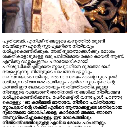
പുതിയവർ, എനിക്ക് നിങ്ങളുടെ കണ്ഠത്തിൽ തൂങ്ങി
വെയ്ക്കുന്ന എന്റെ സ്കാപുലറിനെ നിത്യവും
ധരിച്ചുകൊണ്ടിരിക്കുക. അത് ദുരാത്മാക്കൾക്കും മോശം
ശക്തികളോടുമുള്ള ഒരു പവിത്രമായ രക്ഷാ കാവൽ ആണ്.
എനിക്കു വാഴ്ത്തപ്പെട്ടതും പ്രായോഗികമായി
പരിശുദ്ധീകരിച്ചതുമായ സ്കാപുലറിനെ ദുരാത്മാക്കൾ
ഭയപ്പെടുന്നു; നിങ്ങളുടെ പാപങ്ങൾ ഏറ്റവും
വലിയവയാണെങ്കിലും, മരണം സമയം എന്റെ സ്കാപുലർ
ധരിക്കുന്നത് അവരെ രക്ഷിക്കും. എന്‍റെ സ്കാപുലറിന്റെ
കാവൽ ഈ ലോകത്തെയും നിത്യത്വത്തിലുമുള്ള
നിങ്ങളുടെ രക്ഷയാണ്; അതിനാൽ നിങ്ങൾക്ക് നിത്യമേവ
ധരിച്ചുകൊണ്ടിരിക്കണം. പേര്‍ക്കെട്ടിൽ വന്നപ്പോൾ പറഞ്ഞു
കൊള്ളൂ:
"ഓ കാർമ്മൽ മാതാവേ, നിന്‍റെ പവിത്രമായ
സ്കാപുലറിന്റെ ശക്തി എന്‍റെ ആത്മാക്കളുടെ ശത്രുവായ
ദുരാത്മയെ തോല്പിക്കട്ടെ; കാർമെൽ അമ്മാ, ഞാനെ
അനുഗ്രഹിച്ചുകൊള്ളൂ. ഈ ലോകത്തിലും
നിത്യത്വത്തിലുമുള്ള എല്ലാ മോശം പാപങ്ങളും