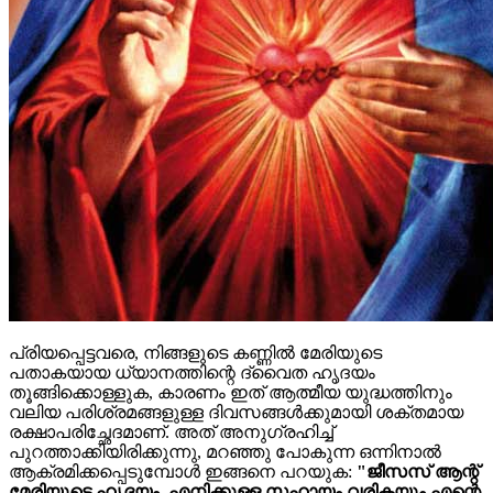
പ്രിയപ്പെട്ടവരെ, നിങ്ങളുടെ കണ്ണിൽ മേരിയുടെ
പതാകയായ ധ്യാനത്തിന്റെ ദ്വൈത ഹൃദയം
തൂങ്ങിക്കൊള്ളുക, കാരണം ഇത് ആത്മീയ യുദ്ധത്തിനും
വലിയ പരിശ്രമങ്ങളുള്ള ദിവസങ്ങൾക്കുമായി ശക്തമായ
രക്ഷാപരിച്ഛേദമാണ്. അത് അനുഗ്രഹിച്ച്
പുറത്താക്കിയിരിക്കുന്നു, മറഞ്ഞു പോകുന്ന ഒന്നിനാൽ
ആക്രമിക്കപ്പെടുമ്പോൾ ഇങ്ങനെ പറയുക:
"ജീസസ് ആന്റ്
മേരിയുടെ ഹൃദയം, എനിക്കുള്ള സഹായം വരികയും എന്റെ