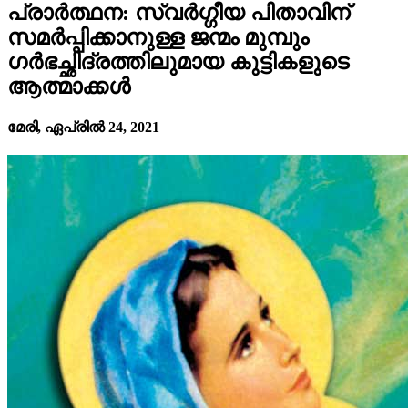
പ്രാർത്ഥന: സ്വർഗ്ഗീയ പിതാവിന്
സമർപ്പിക്കാനുള്ള ജന്മം മുമ്പും
ഗർഭച്ഛിദ്രത്തിലുമായ കുട്ടികളുടെ
ആത്മാക്കൾ
മേരി, ഏപ്രിൽ 24, 2021