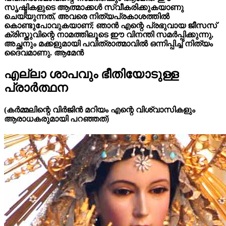
സൃഷ്ടികളുടെ ആത്മാക്കൾ സ്വീകരിക്കുകയാണു
ചെയ്യുന്നത്, അവരെ നിത്യപ്രകാശത്തിൽ
കൊണ്ടുപോവുകയാണ്; ഞാൻ എന്റെ പ്രഭുവായ ജീസസ്
ക്രിസ്തുവിന്റെ നാമത്തിലൂടെ ഈ വിനന്തി സമർപ്പിക്കുന്നു,
അച്ഛനും മക്കളുമായി പവിത്രാത്മാവിൽ ഒന്നിപ്പിച്ച് നിത്യം
ദൈവമാണു. ആമേൻ
എല്ലാ ശാപവും ഭീതിയോടുള്ള
പ്രാർത്ഥന
(കർമ്മലിന്റെ വിർജിൻ മറിയം എന്റെ വിശ്വാസികളും
ആരാധകരുമായി പറഞ്ഞത്)