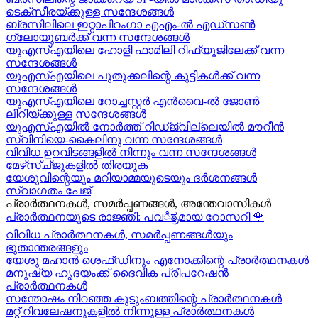
ടെക്സീരയ്ക്കുള്ള സന്ദേശങ്ങള്‍
ബ്രസിലിലെ ഇറ്റാപിറംഗാ എഎം-ൽ എഡ്സൺ
ഗ്ലോയുബർക്ക് വന്ന സന്ദേശങ്ങൾ
യുഎസ്എയിലെ ഹോളി ഫാമിലി റിഫ്യൂജിലേക്ക് വന്ന
സന്ദേശങ്ങൾ
യുഎസ്എയിലെ പുതുക്കലിന്റെ കുട്ടികള്‍ക്ക് വന്ന
സന്ദേശങ്ങള്‍
യുഎസ്എയിലെ റോച്ചസ്റ്റർ എൻവൈ-ൽ ജോൺ
ലീറിയ്ക്കുള്ള സന്ദേശങ്ങൾ
യുഎസ്എയിൽ നോർത്ത് റിഡ്ജ്വില്ലെയിൽ മൗറീൻ
സ്വിനിയെ-കൈലിനു വന്ന സന്ദേശങ്ങള്‍
വിവിധ ഉറവിടങ്ങളിൽ നിന്നും വന്ന സന്ദേശങ്ങൾ
മേഴ്‍സ്ച്ജുകളിൽ തിരയുക
യേശുവിന്റെയും മറിയാമ്മയുടെയും ദർശനങ്ങൾ
സ്വാഗതം പേജ്
പ്രാർത്ഥനകൾ, സമർപ്പണങ്ങൾ, അന്തേവാസികൾ
പ്രാർത്ഥനയുടെ രാജ്ഞി: പവಿತ್ರമായ റോസറി
🌹
വിവിധ പ്രാർത്ഥനകൾ, സമർപ്പണങ്ങൾയും
ഭൂതാന്തരങ്ങളും
യേശു മഹാന്‍ ശെഫ്ഡിനും എനോക്കിന്റെ പ്രാർത്ഥനകള്‍
മനുഷ്യ ഹൃദയംക്ക് ദൈവിക പ്രീപറേഷൻ
പ്രാർത്ഥനകൾ
സന്തോഷം നിറഞ്ഞ കുടുംബത്തിന്റെ പ്രാർത്ഥനകള്‍
മറ്റ് റിവലേഷനുകളിൽ നിന്നുള്ള പ്രാർത്ഥനകൾ