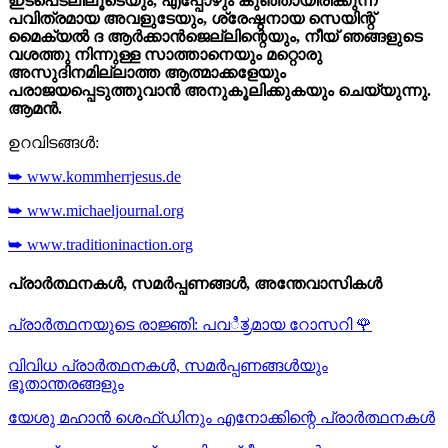
ഇടപെടലിലൂടെയും, എപ്പോഴും കുഞ്ഞായിരിക്കുന്ന
പവിത്രമായ അവളുടേയും, ശ്രേഷ്ഠനായ സെയിന്റ്
മൈക്യൽ ദ ആർക്കാൻജെല്ലിന്റെയും, നീയ് ഞങ്ങളുടെ
വശത്തു നിന്നുള്ള സാത്താനെയും മറ്റൊരു
അസുദിനമില്ലാത്ത ആത്മാക്കളേയും
പരാജയപ്പെടുത്തുവാൻ അനുകൂലിക്കുകയും ചെയ്യുന്നു.
ആമൻ.
ഉറവിടങ്ങൾ:
➥ www.kommherrjesus.de
➥ www.michaeljournal.org
➥ www.traditioninaction.org
പ്രാർത്ഥനകൾ, സമർപ്പണങ്ങൾ, അന്തേവാസികൾ
പ്രാർത്ഥനയുടെ രാജ്ഞി: പവಿತ್ರമായ റോസറി
🌹
വിവിധ പ്രാർത്ഥനകൾ, സമർപ്പണങ്ങൾയും
ഭൂതാന്തരങ്ങളും
യേശു മഹാന്‍ ശെഫ്ഡിനും എനോക്കിന്റെ പ്രാർത്ഥനകള്‍