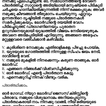
നിനക്കു ഏല്പിച്ചിട്ടുണ്ട്. ഓ, സമാധാനത്തിന്റെ ദേവനെ
പ്രാർത്തിച്ച്, സാറ്റാന്റെ അടിയിലായി മനുഷ്യരെ പിടികൂടി
ചർച്ചയെ ഹാനിക്യരിക്കുന്നതിൽ നിന്ന് രക്ഷപ്പെടുക; അവർ
നമുക്കു കീഴടങ്ങാൻ തീരുമാനം ചെയ്യുന്നു. ഏറ്റവും
ഉന്നതൻറെ ദൃഷ്ടിയിൽ നമ്മുടെ പ്രാർത്തനകൾ
സമർപ്പിക്കുകയും, ലോർഡിന്റെ ദയയിൽ വേഗം
പിടിച്ചെടുത്ത്, ഡ്രാഗണിനെയും പുരാതന
ഉറുമ്പിനെയുമായി യുദ്ധത്തിൽ വിജയം നേടിയെഴുതുക.
അവനെ അടിമപ്പടിയിൽ എറിയുന്നു, അങ്ങനെ അദ്ദേഹം
മറ്റുള്ളവരെ വഞ്ചിക്കാൻ കഴിവില്ല.
V.
കുരിശിനെ നോക്കുക; എതിരാളികളേ, പിഴച്ചു പോയ്ക.
R.
യൂദയുടെ ഗോത്രത്തിൽ നിന്നുള്ള സിംഹം ജയം നേടി,
ദാവീദിന്റെ വേര്.
V.
നമ്മുടെ മുകളിൽ നിനക്കെന്നും കരുണ താങ്ങുക, ഓർ
ലോർഡ്.
R.
എങ്ങനെ നിങ്ങൾക്ക് വിശ്വസിച്ചിരിക്കുന്നു.
V.
ഓർ ലോർഡ്, എന്റെ പ്രാർത്ഥന കേട്ടു.
R.
എന്നെക്കുറിച്ച് നിനക് വീണ്ടും വരിക.
പ്രാര്ത്ഥിക്കാം.
ഓർ ഗോഡ്, ന്യൂറ ലോർഡ് ജെസസ് ക്രിസ്റ്റിന്റെ
പിതാവേ, നമ്മുടെ വിശുദ്ധനാമം അറിയപ്പെടുന്നു,
പ്രാർത്ഥകരായി നാം നിനക്കു വാങ്ങി, നീയ് മരിയയുടെ