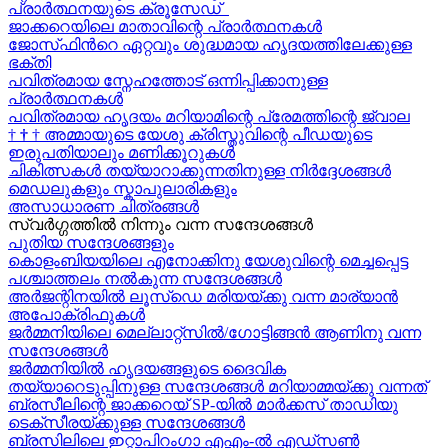
പ്രാർത്ഥനയുടെ ക്രൂസേഡ്
ജാക്കറെയിലെ മാതാവിന്റെ പ്രാർത്ഥനകൾ
ജോസ്‌ഫിന്‍റെ ഏറ്റവും ശുദ്ധമായ ഹൃദയത്തിലേക്കുള്ള
ഭക്തി
പവിത്രമായ സ്നേഹത്തോട് ഒന്നിപ്പിക്കാനുള്ള
പ്രാർത്ഥനകള്‍
പവിത്രമായ ഹൃദയം മറിയാമിന്റെ പ്രേമത്തിന്റെ ജ്വാല
†
†
†
അമ്മായുടെ യേശു ക്രിസ്തുവിന്റെ പീഡയുടെ
ഇരുപതിയാലും മണിക്കൂറുകള്‍
ചികിത്സകൾ തയ്യാറാക്കുന്നതിനുള്ള നിർദ്ദേശങ്ങൾ
മെഡലുകളും സ്കാപുലാരികളും
അസാധാരണ ചിത്രങ്ങൾ
സ്വര്‍ഗ്ഗത്തിൽ നിന്നും വന്ന സന്ദേശങ്ങള്‍
പുതിയ സന്ദേശങ്ങളും
കൊളംബിയയിലെ എനോക്കിനു യേശുവിന്റെ മെച്ചപ്പെട്ട
പശ്ചാത്തലം നൽകുന്ന സന്ദേശങ്ങള്‍
അർജന്റിനയിൽ ലൂസ്ഡെ മരിയയ്ക്കു വന്ന മാര്യാന്‍
അപോക്രിഫുകള്‍
ജർമ്മനിയിലെ മെല്ലാറ്റ്സിൽ/ഗോട്ടിങ്ങൻ ആണിനു വന്ന
സന്ദേശങ്ങൾ
ജർമ്മനിയിൽ ഹൃദയങ്ങളുടെ ദൈവിക
തയ്യാറെടുപ്പിനുള്ള സന്ദേശങ്ങൾ മറിയാമ്മയ്ക്കു വന്നത്
ബ്രസീലിന്റെ ജാക്കറെയ്‍ SP-യിൽ മാർക്കസ് താഡിയു
ടെക്സീരയ്ക്കുള്ള സന്ദേശങ്ങള്‍
ബ്രസിലിലെ ഇറ്റാപിറംഗാ എഎം-ൽ എഡ്സൺ