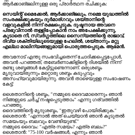
ആർക്കാങ്ജലിനുള്ള ഒരു പ്രാർത്ഥന രചിക്കുക:
സെയിന്റ് മൈക്കേൽ, ആർക്കാങ്ജലും, നമ്മെ യുദ്ധത്തിൽ
സംരക്ഷിക്കുകയും ദുർമാര്ഗവും ശയ്താനിന്റെ
വളവുകളിൽ നിന്ന് രക്ഷപ്പെടുക. ദുഷ്ടനായ അവനെ
പ്രഭുവിനാൽ തള്ളിപ്പോകാൻ നാം അപേക്ഷിക്കുന്നു,
കൂടാതെ നീ, സ്വർഗ്ഗത്തിലെ സൈന്യത്തിന്റെ രാജാവ്,
ദിവ്യ ശക്തിയിലൂടെയുള്ള ഹേലിൽ, ശയ്താനും മറ്റു
എല്ലാ മാലിന്യങ്ങളുമായി പൊരുത്തപ്പെടുക. ആമേൻ.
അവനോട് എന്തു സംഭവിച്ചതെന്ന് ചോദിക്കപ്പെട്ടപ്പോൾ,
അവൻ പറഞ്ഞത്, തബേർണാക്കിളിന്റെ ദിശയിൽ നിന്ന്
രണ്ടു ശബ്ദങ്ങൾ കേട്ടിട്ടുണ്ടെന്നാണ്. ഒരുശബ്ദം
മൃദുവായിരുന്നും മറ്റൊരു ശബ്ദം കടുപ്പവും
അസഹ്യവുമായിരുന്നു. അവൻ താഴെയുള്ള സംഭാഷണം
കേട്ട്:
ശൈതാനിന്റെ ശബ്ദം, "നമ്മുടെ ദൈവമാരെന്നും ഞാൻ
നിങ്ങളുടെ ചർച്ച് നഷ്ടപ്പെടുത്താം" എന്നു ഗര്വത്തിൽ
പറഞ്ഞു.
ദൈവത്തിന്റെ മൃദുശബ്ദം, "ഇതുവഴി പോയിരിക്കുക."
ശൈതാൻ: "എന്നാൽ അത് ചെയ്യാന്‍ ഞാൻ കൂടുതൽ
സമയംയും ബലവും വേണ്ടിയുണ്ട്."
നമ്മുടെ ദൈവം: "എത്ര സമയം? എത്ര ബലം?"
ശൈതാൻ: "75-100 വർഷങ്ങൾ, എന്നും ഞാന്‍