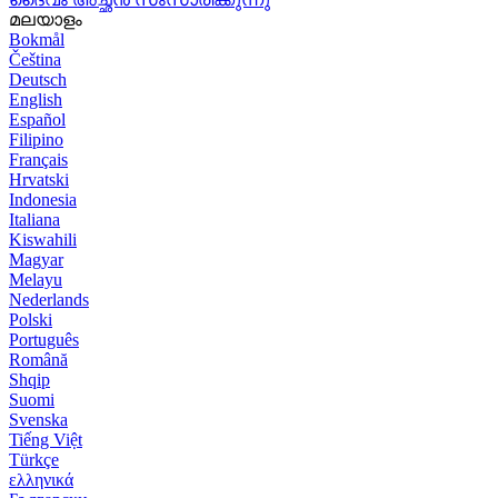
മലയാളം
Bokmål
Čeština
Deutsch
English
Español
Filipino
Français
Hrvatski
Indonesia
Italiana
Kiswahili
Magyar
Melayu
Nederlands
Polski
Português
Română
Shqip
Suomi
Svenska
Tiếng Việt
Türkçe
ελληνικά