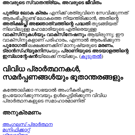
അവരുടെ സ്വാതന്ത്ര്യം, അവരുടെ ജീവിതം
പുതിയ ലോക ക്രമം
എനിക്ക് ശത്രുവിനെ സേവിക്കുന്നത്
ആരംഭിച്ചിട്ടുണ്ട് ലോകത്തെ നിയന്ത്രിക്കാൻ, അതിന്റെ
അതിക്ഷിപ്തി അജ്ഞാത്വത്തിന്റെ പദ്ധതി
തുടങ്ങിയത്
നിലവിലുള്ള മഹാമാരിയുടെ എതിരെയുള്ള
വാക്സിനുകൾയും വാക്സിനേഷനും
ആയിരുന്നു; ഈ
വാക്സിനുകളാണ് പരിഹാരം, എന്നാൽ ആരംഭിക്കുന്ന
പുരോഗതി
ലക്ഷക്കണക്കിന് മാനുഷ്യരുടെ
മരണം
,
ട്രാൻസ്ഹ്യൂമനിസം
യും
പ്രാണിയുടെ അടയാളത്തിന്റെ
ഇമ്പ്ലാന്റേഷൻ
യിലേക്ക് നയിക്കും. (
കൂടുതൽ
)
വിവിധ പ്രാർത്ഥനകൾ,
സമർപ്പണങ്ങൾയും ഭൂതാന്തരങ്ങളും
കത്തോലിക്കാ സഭയാൽ അംഗീകരിച്ചതും
ഉപയോഗിക്കുന്നവയും ഉൾപ്പെട്ടിരിക്കുന്ന വിവിധ
പ്രാർത്ഥനകളുടെ സമാഹാരമാണിത്
അനുക്രമണം
അംഗലസ് പ്രാർത്ഥന
മഗ്നിഫിക്കാറ്റ്