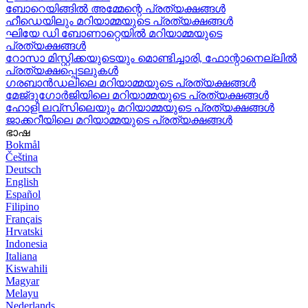
ബോറെയിങ്ങിൽ അമ്മേന്റെ പ്രത്യക്ഷങ്ങൾ
ഹീഡെയിലും മറിയാമ്മയുടെ പ്രത്യക്ഷങ്ങൾ
ഘിയേ ഡി ബോണാറ്റെയിൽ മറിയാമ്മയുടെ
പ്രത്യക്ഷങ്ങൾ
റോസാ മിസ്റ്റിക്കയുടെയും മൊണ്ടിച്ചാരി, ഫോന്റാനെല്ലിൽ
പ്രത്യക്ഷപ്പെടലുകൾ
ഗരബാൻഡലിലെ മറിയാമ്മയുടെ പ്രത്യക്ഷങ്ങൾ
മേജ്ദുഗോർജിയിലെ മറിയാമ്മയുടെ പ്രത്യക്ഷങ്ങൾ
ഹോളി ലവ്‌സിലെയും മറിയാമ്മയുടെ പ്രത്യക്ഷങ്ങൾ
ജാക്കറീയിലെ മറിയാമ്മയുടെ പ്രത്യക്ഷങ്ങൾ
ഭാഷ
Bokmål
Čeština
Deutsch
English
Español
Filipino
Français
Hrvatski
Indonesia
Italiana
Kiswahili
Magyar
Melayu
Nederlands