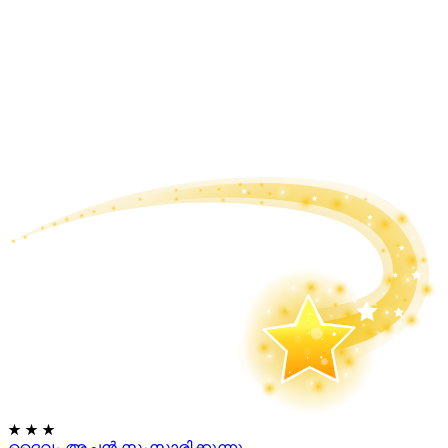
★
★
★
ദൈവം അച്ഛൻ സംസാരിക്കുന്നു