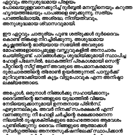
ഏറ്റവും അനുശുദ്ധമായ പ്രളയം
പോലെയുള്ളവനെക്കുറിച്ച് ദുർബ്ബൽ മനസ്സിനെയും കറുത്ത
ഹൃദയത്തിലേയും പാപങ്ങളെ ഒഴുക്കുന്നു, സത്യം
പറഞ്ഞില്ലായ്മ, അശ്രദ്ധ, നിന്ദ്യത്വവും,
അനുശുദ്ധമായ ശ്വാസവുമായി.
ഈ ഏറ്റവും ചാതുര്യം പൂണ്ട ശത്രുക്കൾ ദുർദൈവം
കൊണ്ട് തിങ്കളെ നിറച്ചിരിക്കുന്നു. അശുദ്ധമായ
കൃഷ്ണത്തിന്റെ ഭാര്യയായ സഭയിൽ അവരുടെ
മോഹങ്ങളോടൊപ്പമുള്ള വസ്തുവുകളിൽ അനാചാരം
ചെയ്തിട്ടുണ്ട്. പാവങ്ങൾക്കും ശുദ്ധിയ്ക്കുമായി സ്ഥാപിച്ച
ഹോളി പ്ലേസില്‍, ലോകത്തിന് പ്രകാശമായി സെന്റ്
പീറ്ററിന്റെ സീറ്റ് ആണ് അവരുടെ അപമാനകരമായ
ദുരാചാരത്തിന്റെ ത്രോൺ ഉയർത്തുന്നത്. പാസ്റ്റർക്ക്
മുറിവുണ്ടാക്കിയാൽ കൂട്ടം വിട്ടുപോവുക എന്ന അനിഷ്ഠാ
ലക്ഷ്യത്തോടെ.
അപ്പോൾ, ഒരുനാള്‍ നിങ്ങൾക്കു സഹായിക്കാനും
ദൈവത്തിന്റെ ജനങ്ങളുടെ യുദ്ധത്തിൽ വിജയം
നേടിയെടുക്കാനുമായി ഉന്നതനായ പ്രിൻസ്,
എഴുന്നേല്കുക. അവർ നിനക്ക് സംരക്ഷകൻ എന്ന്
വണങ്ങുന്നു; നീ ഹോളി ചർച്ചിന്റെ രക്ഷക്കാരനെന്ന
നിലയിൽ ദുഷ്ടശക്തികളുടെ മോഹത്തോടെ ആവേശം
പൂണ്ടിരിക്കുന്നു; ദൈവം നിങ്ങളുടെ ആത്മാക്കൾ
സ്വർഗ്ഗത്തിലെ അനന്തസുക്‍ഷനിലേക്ക് സ്ഥാപിക്കാൻ