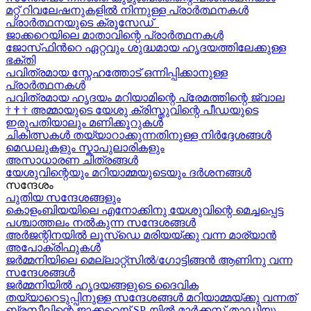
മറ്റ് റിവലേഷനുകളിൽ നിന്നുള്ള പ്രാർത്ഥനകൾ
പ്രാർത്ഥനയുടെ ക്രൂസേഡ്
ജാക്കറെയിലെ മാതാവിന്റെ പ്രാർത്ഥനകൾ
ജോസ്‌ഫിന്‍റെ ഏറ്റവും ശുദ്ധമായ ഹൃദയത്തിലേക്കുള്ള
ഭക്തി
പവിത്രമായ സ്നേഹത്തോട് ഒന്നിപ്പിക്കാനുള്ള
പ്രാർത്ഥനകള്‍
പവിത്രമായ ഹൃദയം മറിയാമിന്റെ പ്രേമത്തിന്റെ ജ്വാല
†
†
†
അമ്മായുടെ യേശു ക്രിസ്തുവിന്റെ പീഡയുടെ
ഇരുപതിയാലും മണിക്കൂറുകള്‍
ചികിത്സകൾ തയ്യാറാക്കുന്നതിനുള്ള നിർദ്ദേശങ്ങൾ
മെഡലുകളും സ്കാപുലാരികളും
അസാധാരണ ചിത്രങ്ങൾ
യേശുവിന്റെയും മറിയാമ്മയുടെയും ദർശനങ്ങൾ
സന്ദേശം
പുതിയ സന്ദേശങ്ങളും
കൊളംബിയയിലെ എനോക്കിനു യേശുവിന്റെ മെച്ചപ്പെട്ട
പശ്ചാത്തലം നൽകുന്ന സന്ദേശങ്ങള്‍
അർജന്റിനയിൽ ലൂസ്ഡെ മരിയയ്ക്കു വന്ന മാര്യാന്‍
അപോക്രിഫുകള്‍
ജർമ്മനിയിലെ മെല്ലാറ്റ്സിൽ/ഗോട്ടിങ്ങൻ ആണിനു വന്ന
സന്ദേശങ്ങൾ
ജർമ്മനിയിൽ ഹൃദയങ്ങളുടെ ദൈവിക
തയ്യാറെടുപ്പിനുള്ള സന്ദേശങ്ങൾ മറിയാമ്മയ്ക്കു വന്നത്
ബ്രസീലിന്റെ ജാക്കറെയ്‍ SP-യിൽ മാർക്കസ് താഡിയു