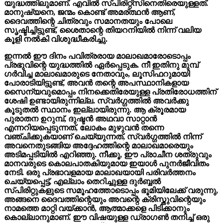
യുദ്ധത്തിലുമാണ്. എവിൽ സ്പിരിറ്റ്സിനെതിരെയുള്ളത്.
മാനുഷ്യനെ, ജന്മം കൊണ്ട് അമര്ത്ഥൻ ആണ്,
ദൈവത്തിന്റെ ചിത്രവും സമാനതയും പോലെ
സൃഷ്ടിച്ചിട്ടുണ്ട്, ശൈതാന്റെ തിയറനിയിൽ നിന്ന് വലിയ
കൂളി നൽകി വിശുദ്ധീകരിച്ചു.
ഇന്നല്‍ ഈ ദിനം പവിത്രരായ മാലാഖമാരോടൊപ്പം
പ്രഭുവിന്റെ യുദ്ധത്തിൽ ഏർപ്പെടുക. നീ ഇതിനു മുമ്പ്
ഗർവിച്ച മാലാഖമാരുടെ നേതാവും, ലൂസിഫറുമായി
പോരാടിയിട്ടുണ്ട്, അവൻ തന്റെ അപസ്ഥാനികളായ
സൈന്യവുമൊപ്പം നിനക്കെതിരേയുള്ള പ്രതിരോധത്തിന്
ശേഷി ഉണ്ടായിരുന്നില്ല. സ്വർഗ്ഗത്തിൽ അവർക്കു
കൂടുതൽ സ്ഥാനം ഇല്ലായിരുന്നു. ആ ക്രൂരമായ
പുരാതന ഉറുമ്പ്, ദുഷ്ടൻ അഥവാ സാറ്റാൻ
എന്നറിയപ്പെടുന്നത്, ലോകം മുഴുവൻ തന്നെ
വഞ്ചിക്കുകയാണ് ചെയ്യുന്നത്, സ്വർഗ്ഗത്തിൽ നിന്ന്
അവനെതുടങ്ങിയ അദ്ദേഹത്തിന്റെ മാലാഖമാരെയും
അടിമപ്പടിയിൽ എറിഞ്ഞു. നീക്കൂ, ഈ പ്രാചീന ശത്രുവും
മാനവരുടെ കൊലപാതകിയുമായ ഇയാൾ പുനർജീവിതം
നേടി. ഒരു പ്രഭാവളമായ മാലാഖയായി പരിവർത്തനം
ചെയ്യപ്പെട്ട്, എല്ലാം തെറിച്ചുള്ള ദുർബ്ബൽ
സ്പിരിറ്റുകളുടെ സമൂഹത്തോടൊപ്പം ഭൂമിയിലേക്ക് വരുന്നു,
അങ്ങനെ ദൈവത്തിന്റെയും അവന്റെ ക്രിസ്തുവിന്റെയും
നാമത്തെ മാറ്റി വയ്ക്കാൻ, ആത്മാക്കളെ പിടിക്കാനും
കൊല്ലാനുമാണ്. ഈ വിഷയുള്ള ഡ്രാഗൺ തനിച്ച് ഒരു