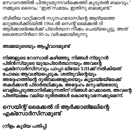
സേവനത്തിൽ പിന്തുടരുന്നവർക്കെത്തി കൂടുതൽ ബലവും."
നമ്മുടെ ദൈവം: "ഇത് സമയം, ഇതിനു ബലമുണ്ട്."
ദ്വിതീയ വാറ്റിക്കാൻ സൂനഹദോസിന്റെ ആദ്യത്തെ
മാറ്റങ്ങൾക്കിടയിൽ 1964-ൽ സെന്റ് മൈക്കൽ ദി
ആർക്കാങ്ജെൾക്ക് പ്രാർത്ഥന നീക്കം ചെയ്യപ്പെട്ടു. അത്
ശൈതാനിന്‍റെ 80-ാം വർഷമായിരുന്നു.
അമ്മയുടെയും ആപ്തിവാദമുണ്ട്
നിങ്ങളുടെ റോസാരി കഴിഞ്ഞു, നിങ്ങൾ ന്യൂറൻ
പ്രിൻസ്‌യുടെ യുദ്ധപ്രാർത്ഥനയും അവന്റെ
എക്സോർസിസവും പാപ്പാ ലിയോ XIIIക്ക് നൽകിയത്
പോലെ ആവശ്യപ്പെടുക. ശത്രുവിന്റെയും
അദ്ദേഹത്തിന്റെ ദുര്ബലങ്ങളുടെയും കൂട്ടായ്മയിലേക്ക്
തകർക്കാൻ പ്രാർത്ഥിക്കുക. അദ്ദേഹം മനുഷ്യരോടു
വെളിപ്പെടുത്താനിരിക്കുന്നതിന് നിങ്ങൾ മറക്കാതെ, അവന്റെ
പ്രത്യക്ഷം വലിയ ദുരിതങ്ങൾ കൊണ്ടുവന്നേക്കുമെന്ന്.
സെയിന്റ് മൈക്കൽ ദി ആർക്കാങ്ജലിന്റെ
എക്സോർസിസമുണ്ട്
(നീളം കൂടിയ പതിപ്പ്)