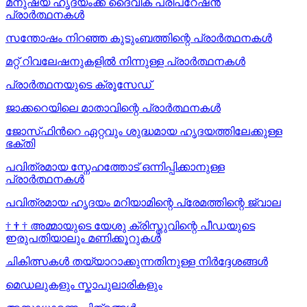
മനുഷ്യ ഹൃദയംക്ക് ദൈവിക പ്രീപറേഷൻ
പ്രാർത്ഥനകൾ
സന്തോഷം നിറഞ്ഞ കുടുംബത്തിന്റെ പ്രാർത്ഥനകള്‍
മറ്റ് റിവലേഷനുകളിൽ നിന്നുള്ള പ്രാർത്ഥനകൾ
പ്രാർത്ഥനയുടെ ക്രൂസേഡ്
ജാക്കറെയിലെ മാതാവിന്റെ പ്രാർത്ഥനകൾ
ജോസ്‌ഫിന്‍റെ ഏറ്റവും ശുദ്ധമായ ഹൃദയത്തിലേക്കുള്ള
ഭക്തി
പവിത്രമായ സ്നേഹത്തോട് ഒന്നിപ്പിക്കാനുള്ള
പ്രാർത്ഥനകള്‍
പവിത്രമായ ഹൃദയം മറിയാമിന്റെ പ്രേമത്തിന്റെ ജ്വാല
†
†
†
അമ്മായുടെ യേശു ക്രിസ്തുവിന്റെ പീഡയുടെ
ഇരുപതിയാലും മണിക്കൂറുകള്‍
ചികിത്സകൾ തയ്യാറാക്കുന്നതിനുള്ള നിർദ്ദേശങ്ങൾ
മെഡലുകളും സ്കാപുലാരികളും