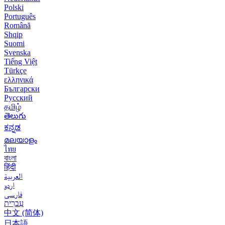
Polski
Português
Română
Shqip
Suomi
Svenska
Tiếng Việt
Türkçe
ελληνικά
Български
Русский
தமிழ்
తెలుగు
ಕನ್ನಡ
മലയാളം
ไทย
বাংলা
हिंदी
العربية
اردو
فارسی
עִברִית
中文 (简体)
日本語