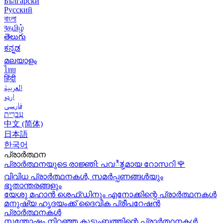
Български
Русский
বাংলা
বதமிழ்
తెలుగు
ಕನ್ನಡ
മലയാളം
ไทย
हिंदी
العربية
اردو
فارسی
עִברִית
中文 (简体)
日本語
한국어
പ്രാർത്ഥന
പ്രാർത്ഥനയുടെ രാജ്ഞി: പവಿತ್ರമായ റോസറി
🌹
വിവിധ പ്രാർത്ഥനകൾ, സമർപ്പണങ്ങൾയും
ഭൂതാന്തരങ്ങളും
യേശു മഹാന്‍ ശെഫ്ഡിനും എനോക്കിന്റെ പ്രാർത്ഥനകള്‍
മനുഷ്യ ഹൃദയംക്ക് ദൈവിക പ്രീപറേഷൻ
പ്രാർത്ഥനകൾ
സന്തോഷം നിറഞ്ഞ കുടുംബത്തിന്റെ പ്രാർത്ഥനകള്‍