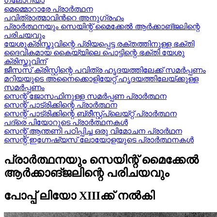
ഗ്ലോറിയാ
മെമ്മൊറാരേ പ്രാർത്ഥന
പവിത്രാത്മാവിന്‍റെ അനുഗ്രഹം
പ്രാർത്ഥനയും സെയിന്റ് മൈക്കേൽ ആർക്കാങ്ജലിന്റെ
പരിചയവും
യേശുക്രിസ്തുവിന്റെ പ്രിയപ്പെട്ട രക്തത്തിനുള്ള ഭക്തി
ദൈവികമായ കൈയ്യിലെ പൊട്ടിന്റെ ഭക്തി യേശു
ക്രിസ്തുവിന്
ജീസസ് ക്രിസ്റ്റിന്റെ പവിത്ര ഹൃദയത്തിലേക്ക് സമർപ്പണം
മറിയയുടെ അനൈക്കൊളിയേറ്റ് ഹൃദയത്തിലേയ്ക്കുള്ള
സമർപ്പണം
സെന്റ് ജോസഫിനുള്ള സമർപ്പണ പ്രാർത്ഥന
സെന്റ് പാട്രിക്കിന്റെ പ്രാർത്ഥന
സെന്റ് പാട്രിക്കിന്റെ ബ്രീസ്റ്റ്പ്ലെയ്റ്റ് പ്രാർത്ഥന
പദ്രെ പിയോറുടെ പ്രാർത്ഥനകൾ
സെന്റ് ആന്തണി പഠിപ്പിച്ച ഒരു വിമോചന പ്രാർഥന
സെന്റ് ഇഗ്നേഷ്യസ് ലോയോളയുടെ പ്രാർത്ഥനകൾ
പ്രാർത്ഥനയും സെയിന്റ് മൈക്കേൽ
ആർക്കാങ്ജലിന്റെ പരിചയവും
പോപ്പ് ലിയോ XIIIക്ക് നൽകി