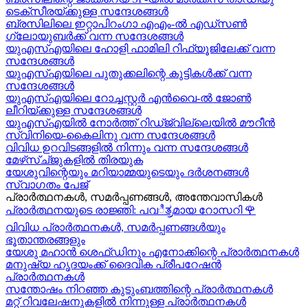
ടെക്സീരയ്ക്കുള്ള സന്ദേശങ്ങള്‍
ബ്രസിലിലെ ഇറ്റാപിറംഗാ എഎം-ൽ എഡ്സൺ
ഗ്ലോയുബർക്ക് വന്ന സന്ദേശങ്ങൾ
യുഎസ്എയിലെ ഹോളി ഫാമിലി റിഫ്യൂജിലേക്ക് വന്ന
സന്ദേശങ്ങൾ
യുഎസ്എയിലെ പുതുക്കലിന്റെ കുട്ടികള്‍ക്ക് വന്ന
സന്ദേശങ്ങള്‍
യുഎസ്എയിലെ റോച്ചസ്റ്റർ എൻവൈ-ൽ ജോൺ
ലീറിയ്ക്കുള്ള സന്ദേശങ്ങൾ
യുഎസ്എയിൽ നോർത്ത് റിഡ്ജ്വില്ലെയിൽ മൗറീൻ
സ്വിനിയെ-കൈലിനു വന്ന സന്ദേശങ്ങള്‍
വിവിധ ഉറവിടങ്ങളിൽ നിന്നും വന്ന സന്ദേശങ്ങൾ
മേഴ്‍സ്ച്ജുകളിൽ തിരയുക
യേശുവിന്റെയും മറിയാമ്മയുടെയും ദർശനങ്ങൾ
സ്വാഗതം പേജ്
പ്രാർത്ഥനകൾ, സമർപ്പണങ്ങൾ, അന്തേവാസികൾ
പ്രാർത്ഥനയുടെ രാജ്ഞി: പവಿತ್ರമായ റോസറി
🌹
വിവിധ പ്രാർത്ഥനകൾ, സമർപ്പണങ്ങൾയും
ഭൂതാന്തരങ്ങളും
യേശു മഹാന്‍ ശെഫ്ഡിനും എനോക്കിന്റെ പ്രാർത്ഥനകള്‍
മനുഷ്യ ഹൃദയംക്ക് ദൈവിക പ്രീപറേഷൻ
പ്രാർത്ഥനകൾ
സന്തോഷം നിറഞ്ഞ കുടുംബത്തിന്റെ പ്രാർത്ഥനകള്‍
മറ്റ് റിവലേഷനുകളിൽ നിന്നുള്ള പ്രാർത്ഥനകൾ