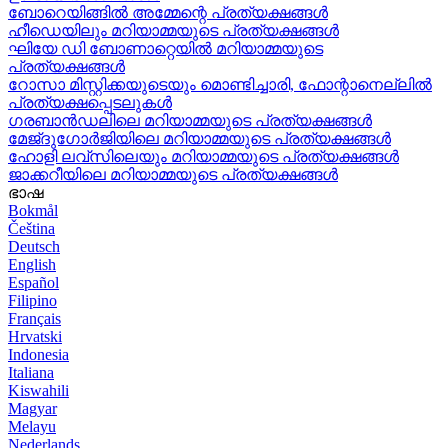
ബോറെയിങ്ങിൽ അമ്മേന്റെ പ്രത്യക്ഷങ്ങൾ
ഹീഡെയിലും മറിയാമ്മയുടെ പ്രത്യക്ഷങ്ങൾ
ഘിയേ ഡി ബോണാറ്റെയിൽ മറിയാമ്മയുടെ
പ്രത്യക്ഷങ്ങൾ
റോസാ മിസ്റ്റിക്കയുടെയും മൊണ്ടിച്ചാരി, ഫോന്റാനെല്ലിൽ
പ്രത്യക്ഷപ്പെടലുകൾ
ഗരബാൻഡലിലെ മറിയാമ്മയുടെ പ്രത്യക്ഷങ്ങൾ
മേജ്ദുഗോർജിയിലെ മറിയാമ്മയുടെ പ്രത്യക്ഷങ്ങൾ
ഹോളി ലവ്‌സിലെയും മറിയാമ്മയുടെ പ്രത്യക്ഷങ്ങൾ
ജാക്കറീയിലെ മറിയാമ്മയുടെ പ്രത്യക്ഷങ്ങൾ
ഭാഷ
Bokmål
Čeština
Deutsch
English
Español
Filipino
Français
Hrvatski
Indonesia
Italiana
Kiswahili
Magyar
Melayu
Nederlands