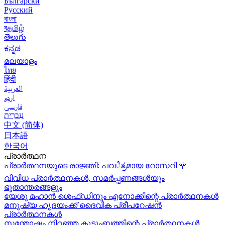
Български
Русский
বাংলা
বதமிழ்
తెలుగు
ಕನ್ನಡ
മലയാളം
ไทย
हिंदी
العربية
اردو
فارسی
עִברִית
中文 (简体)
日本語
한국어
പ്രാർത്ഥന
പ്രാർത്ഥനയുടെ രാജ്ഞി: പവಿತ್ರമായ റോസറി
🌹
വിവിധ പ്രാർത്ഥനകൾ, സമർപ്പണങ്ങൾയും
ഭൂതാന്തരങ്ങളും
യേശു മഹാന്‍ ശെഫ്ഡിനും എനോക്കിന്റെ പ്രാർത്ഥനകള്‍
മനുഷ്യ ഹൃദയംക്ക് ദൈവിക പ്രീപറേഷൻ
പ്രാർത്ഥനകൾ
സന്തോഷം നിറഞ്ഞ കുടുംബത്തിന്റെ പ്രാർത്ഥനകള്‍