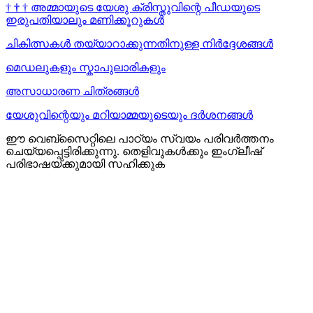
†
†
†
അമ്മായുടെ യേശു ക്രിസ്തുവിന്റെ പീഡയുടെ
ഇരുപതിയാലും മണിക്കൂറുകള്‍
ചികിത്സകൾ തയ്യാറാക്കുന്നതിനുള്ള നിർദ്ദേശങ്ങൾ
മെഡലുകളും സ്കാപുലാരികളും
അസാധാരണ ചിത്രങ്ങൾ
യേശുവിന്റെയും മറിയാമ്മയുടെയും ദർശനങ്ങൾ
ഈ വെബ്സൈറ്റിലെ പാഠ്യം സ്വയം പരിവർത്തനം
ചെയ്യപ്പെട്ടിരിക്കുന്നു. തെളിവുകൾക്കും ഇംഗ്ലീഷ്
പരിഭാഷയ്ക്കുമായി സഹിക്കുക