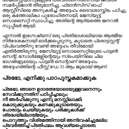
സമർപ്പിക്കാൻ തീരുമാനിച്ചു. ഫ്രാൻസിസ് ഓഫ്
ആസ്സീസിയെ അനുകരിച്ച്, അദ്ദേഹം ദൈവശാസ്ത്രം പഠിച്ചു,
ഒരു കത്തോലികാ പുരോഹിതനായി, ജേസ്യൂട്ട്
സൊസൈറ്റി സ്ഥാപിച്ചു, അതിന്റെ ആദ്യത്തെ ജനറൽ
സൂപ്പീരർ ആയി.
എന്നാൽ ഇഗ്നേഷ്യസ് ഒരു പ്രതിഭാശാലിയായ ആത്മീയ
നിര്‍ദേശകനായി ഓർക്കപ്പെടുന്നു, കൂടാതെ പ്രൊട്ടസ്റ്റന്റ്
വിപ്ലവത്തിനു വേണ്ടി അദ്ദേഹം തീവ്രമായി
എതിർത്തിരുന്നു. ജേസ്യൂട്ട് സൊസൈറ്റിയുടെ പാട്ടൺ
സെന്റ്, സോൾജേഴ്സിന്റെയും സ്പെയിനിലെ ചില
ഭാഗങ്ങളുടെയും പാട്ടൺ സെന്റാണ് അദ്ദേഹം.
അദ്ദേഹത്തിന്റെ ഫീസ്റ്റ് ഡേ 31-ആം ജൂലായ് ആണ്.
പ്രഭോ, എനിക്കു പാഠപുസ്തകമാക്കുക
പ്രഭോ, ഞാനെ ഉദാരതയോടെയുള്ളവനെന്നും
സേവിക്കുന്നതിന് പഠിപ്പിച്ചാലും;
നീ അർഹിക്കുന്നു എന്നു മനസ്സിലാക്കി;
കൊടുക്കുകയും കണക്കുകൂടാതെയും,
പോരാട്ടം ചെയ്യുകയും പരിക്കുകൾക്ക്
ശ്രദ്ധയില്ലായ്മയും,
പൊറുത്തും വിശ്രമത്തിനായി അന്വേഷിച്ചുമല്ല;
പ്രവർത്തിച്ച് പ്രതിഫലം ആവശ്യപ്പെടാതെ;