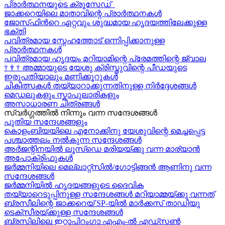
പ്രാർത്ഥനയുടെ ക്രൂസേഡ്
ജാക്കറെയിലെ മാതാവിന്റെ പ്രാർത്ഥനകൾ
ജോസ്‌ഫിന്‍റെ ഏറ്റവും ശുദ്ധമായ ഹൃദയത്തിലേക്കുള്ള
ഭക്തി
പവിത്രമായ സ്നേഹത്തോട് ഒന്നിപ്പിക്കാനുള്ള
പ്രാർത്ഥനകള്‍
പവിത്രമായ ഹൃദയം മറിയാമിന്റെ പ്രേമത്തിന്റെ ജ്വാല
†
†
†
അമ്മായുടെ യേശു ക്രിസ്തുവിന്റെ പീഡയുടെ
ഇരുപതിയാലും മണിക്കൂറുകള്‍
ചികിത്സകൾ തയ്യാറാക്കുന്നതിനുള്ള നിർദ്ദേശങ്ങൾ
മെഡലുകളും സ്കാപുലാരികളും
അസാധാരണ ചിത്രങ്ങൾ
സ്വര്‍ഗ്ഗത്തിൽ നിന്നും വന്ന സന്ദേശങ്ങള്‍
പുതിയ സന്ദേശങ്ങളും
കൊളംബിയയിലെ എനോക്കിനു യേശുവിന്റെ മെച്ചപ്പെട്ട
പശ്ചാത്തലം നൽകുന്ന സന്ദേശങ്ങള്‍
അർജന്റിനയിൽ ലൂസ്ഡെ മരിയയ്ക്കു വന്ന മാര്യാന്‍
അപോക്രിഫുകള്‍
ജർമ്മനിയിലെ മെല്ലാറ്റ്സിൽ/ഗോട്ടിങ്ങൻ ആണിനു വന്ന
സന്ദേശങ്ങൾ
ജർമ്മനിയിൽ ഹൃദയങ്ങളുടെ ദൈവിക
തയ്യാറെടുപ്പിനുള്ള സന്ദേശങ്ങൾ മറിയാമ്മയ്ക്കു വന്നത്
ബ്രസീലിന്റെ ജാക്കറെയ്‍ SP-യിൽ മാർക്കസ് താഡിയു
ടെക്സീരയ്ക്കുള്ള സന്ദേശങ്ങള്‍
ബ്രസിലിലെ ഇറ്റാപിറംഗാ എഎം-ൽ എഡ്സൺ