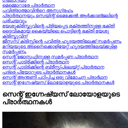
ഗ്ലോറിയാ
മെമ്മൊറാരേ പ്രാർത്ഥന
പവിത്രാത്മാവിന്‍റെ അനുഗ്രഹം
പ്രാർത്ഥനയും സെയിന്റ് മൈക്കേൽ ആർക്കാങ്ജലിന്റെ
പരിചയവും
യേശുക്രിസ്തുവിന്റെ പ്രിയപ്പെട്ട രക്തത്തിനുള്ള ഭക്തി
ദൈവികമായ കൈയ്യിലെ പൊട്ടിന്റെ ഭക്തി യേശു
ക്രിസ്തുവിന്
ജീസസ് ക്രിസ്റ്റിന്റെ പവിത്ര ഹൃദയത്തിലേക്ക് സമർപ്പണം
മറിയയുടെ അനൈക്കൊളിയേറ്റ് ഹൃദയത്തിലേയ്ക്കുള്ള
സമർപ്പണം
സെന്റ് ജോസഫിനുള്ള സമർപ്പണ പ്രാർത്ഥന
സെന്റ് പാട്രിക്കിന്റെ പ്രാർത്ഥന
സെന്റ് പാട്രിക്കിന്റെ ബ്രീസ്റ്റ്പ്ലെയ്റ്റ് പ്രാർത്ഥന
പദ്രെ പിയോറുടെ പ്രാർത്ഥനകൾ
സെന്റ് ആന്തണി പഠിപ്പിച്ച ഒരു വിമോചന പ്രാർഥന
സെന്റ് ഇഗ്നേഷ്യസ് ലോയോളയുടെ പ്രാർത്ഥനകൾ
സെന്റ് ഇഗ്നേഷ്യസ് ലോയോളയുടെ
പ്രാർത്ഥനകൾ