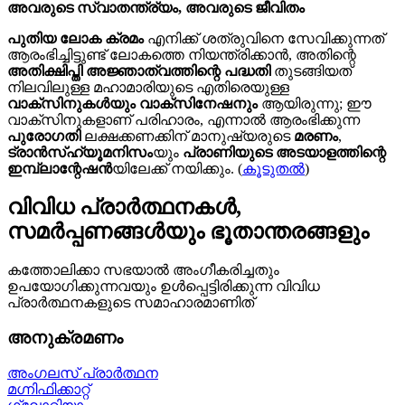
അവരുടെ സ്വാതന്ത്ര്യം, അവരുടെ ജീവിതം
പുതിയ ലോക ക്രമം
എനിക്ക് ശത്രുവിനെ സേവിക്കുന്നത്
ആരംഭിച്ചിട്ടുണ്ട് ലോകത്തെ നിയന്ത്രിക്കാൻ, അതിന്റെ
അതിക്ഷിപ്തി അജ്ഞാത്വത്തിന്റെ പദ്ധതി
തുടങ്ങിയത്
നിലവിലുള്ള മഹാമാരിയുടെ എതിരെയുള്ള
വാക്സിനുകൾയും വാക്സിനേഷനും
ആയിരുന്നു; ഈ
വാക്സിനുകളാണ് പരിഹാരം, എന്നാൽ ആരംഭിക്കുന്ന
പുരോഗതി
ലക്ഷക്കണക്കിന് മാനുഷ്യരുടെ
മരണം
,
ട്രാൻസ്ഹ്യൂമനിസം
യും
പ്രാണിയുടെ അടയാളത്തിന്റെ
ഇമ്പ്ലാന്റേഷൻ
യിലേക്ക് നയിക്കും. (
കൂടുതൽ
)
വിവിധ പ്രാർത്ഥനകൾ,
സമർപ്പണങ്ങൾയും ഭൂതാന്തരങ്ങളും
കത്തോലിക്കാ സഭയാൽ അംഗീകരിച്ചതും
ഉപയോഗിക്കുന്നവയും ഉൾപ്പെട്ടിരിക്കുന്ന വിവിധ
പ്രാർത്ഥനകളുടെ സമാഹാരമാണിത്
അനുക്രമണം
അംഗലസ് പ്രാർത്ഥന
മഗ്നിഫിക്കാറ്റ്