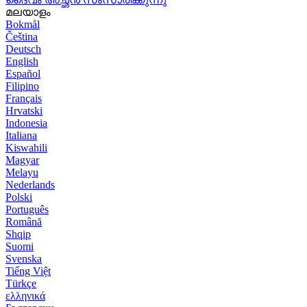
മലയാളം
Bokmål
Čeština
Deutsch
English
Español
Filipino
Français
Hrvatski
Indonesia
Italiana
Kiswahili
Magyar
Melayu
Nederlands
Polski
Português
Română
Shqip
Suomi
Svenska
Tiếng Việt
Türkçe
ελληνικά