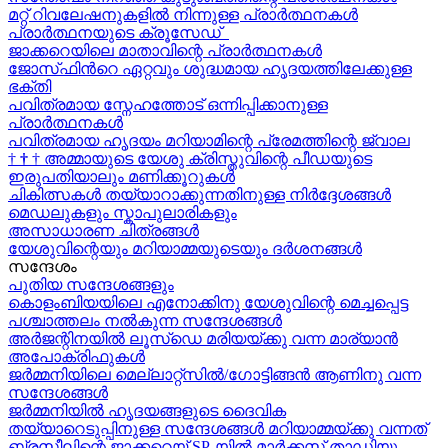
മറ്റ് റിവലേഷനുകളിൽ നിന്നുള്ള പ്രാർത്ഥനകൾ
പ്രാർത്ഥനയുടെ ക്രൂസേഡ്
ജാക്കറെയിലെ മാതാവിന്റെ പ്രാർത്ഥനകൾ
ജോസ്‌ഫിന്‍റെ ഏറ്റവും ശുദ്ധമായ ഹൃദയത്തിലേക്കുള്ള
ഭക്തി
പവിത്രമായ സ്നേഹത്തോട് ഒന്നിപ്പിക്കാനുള്ള
പ്രാർത്ഥനകള്‍
പവിത്രമായ ഹൃദയം മറിയാമിന്റെ പ്രേമത്തിന്റെ ജ്വാല
†
†
†
അമ്മായുടെ യേശു ക്രിസ്തുവിന്റെ പീഡയുടെ
ഇരുപതിയാലും മണിക്കൂറുകള്‍
ചികിത്സകൾ തയ്യാറാക്കുന്നതിനുള്ള നിർദ്ദേശങ്ങൾ
മെഡലുകളും സ്കാപുലാരികളും
അസാധാരണ ചിത്രങ്ങൾ
യേശുവിന്റെയും മറിയാമ്മയുടെയും ദർശനങ്ങൾ
സന്ദേശം
പുതിയ സന്ദേശങ്ങളും
കൊളംബിയയിലെ എനോക്കിനു യേശുവിന്റെ മെച്ചപ്പെട്ട
പശ്ചാത്തലം നൽകുന്ന സന്ദേശങ്ങള്‍
അർജന്റിനയിൽ ലൂസ്ഡെ മരിയയ്ക്കു വന്ന മാര്യാന്‍
അപോക്രിഫുകള്‍
ജർമ്മനിയിലെ മെല്ലാറ്റ്സിൽ/ഗോട്ടിങ്ങൻ ആണിനു വന്ന
സന്ദേശങ്ങൾ
ജർമ്മനിയിൽ ഹൃദയങ്ങളുടെ ദൈവിക
തയ്യാറെടുപ്പിനുള്ള സന്ദേശങ്ങൾ മറിയാമ്മയ്ക്കു വന്നത്
ബ്രസീലിന്റെ ജാക്കറെയ്‍ SP-യിൽ മാർക്കസ് താഡിയു