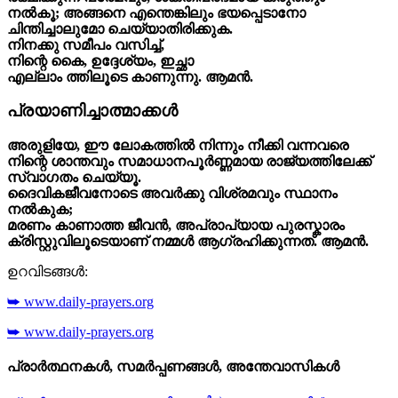
നൽകൂ; അങ്ങനെ എന്തെങ്കിലും ഭയപ്പെടാനോ
ചിന്തിച്ചാലുമോ ചെയ്യാതിരിക്കുക.
നിനക്കു സമീപം വസിച്ച്,
നിന്റെ കൈ, ഉദ്ദേശ്യം, ഇച്ഛാ
എല്ലാം ത്തിലൂടെ കാണുന്നു. ആമൻ.
പ്രയാണിച്ചാത്മാക്കൾ
അരുളിയേ, ഈ ലോകത്തിൽ നിന്നും നീക്കി വന്നവരെ
നിന്റെ ശാന്തവും സമാധാനപൂർണ്ണമായ രാജ്യത്തിലേക്ക്
സ്വാഗതം ചെയ്യൂ.
ദൈവികജീവനോടെ അവർക്കു വിശ്രമവും സ്ഥാനം
നൽകുക;
മരണം കാണാത്ത ജീവൻ, അപ്രാപ്‌യായ പുരസ്കാരം
ക്രിസ്റ്റുവിലൂടെയാണ് നമ്മൾ ആഗ്രഹിക്കുന്നത്. ആമൻ.
ഉറവിടങ്ങൾ:
➥ www.daily-prayers.org
➥ www.daily-prayers.org
പ്രാർത്ഥനകൾ, സമർപ്പണങ്ങൾ, അന്തേവാസികൾ