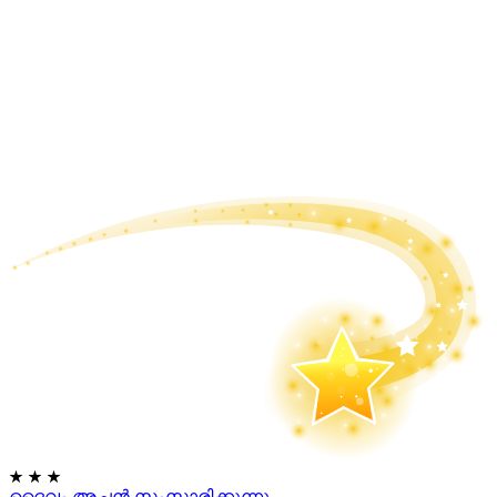
★
★
★
ദൈവം അച്ഛൻ സംസാരിക്കുന്നു