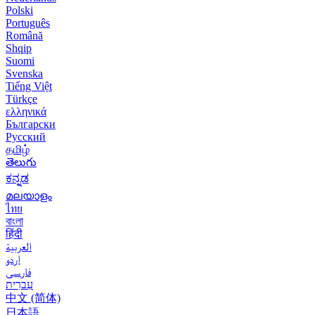
Polski
Português
Română
Shqip
Suomi
Svenska
Tiếng Việt
Türkçe
ελληνικά
Български
Русский
தமிழ்
తెలుగు
ಕನ್ನಡ
മലയാളം
ไทย
বাংলা
हिंदी
العربية
اردو
فارسی
עִברִית
中文 (简体)
日本語