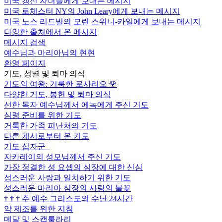
미국 갱신 자녀들에게 보내는 메시지
미국 로체스터 NY의 John Leary에게 보내는 메시지
미국 노스 리드빌의 모린 스위니-카일에게 보내는 메시지
다양한 출처에서 온 메시지
메시지 검색
예수님과 마리아님의 현현
환영 페이지
기도, 성별 및 퇴마 의식
기도의 여왕: 거룩한 로사리오
🌹
다양한 기도, 봉헌 및 퇴마 의식
선한 목자 예수님께서 에녹에게 주신 기도
심령 준비를 위한 기도
거룩한 가족 피난처의 기도
다른 계시로부터 온 기도
기도 십자군
자카레이의 성모님께서 주신 기도
가장 정결한 성 요셉의 심장에 대한 신심
성스러운 사랑과 일치하기 위한 기도
성스러운 마리아 심장의 사랑의 불꽃
†
†
†
주 예수 그리스도의 수난 24시간
약 제조를 위한 지침
메달 및 스캡룰라리