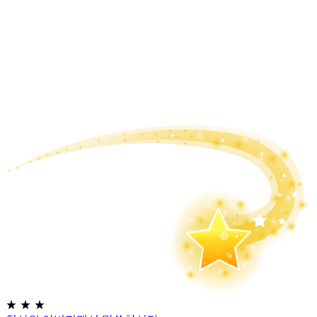
★
★
★