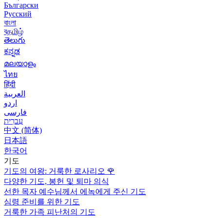
Български
Русский
বাংলা
বதமிழ்
తెలుగు
ಕನ್ನಡ
മലയാളം
ไทย
हिंदी
العربية
اردو
فارسی
עִברִית
中文 (简体)
日本語
한국어
기도
기도의 여왕: 거룩한 로사리오
🌹
다양한 기도, 봉헌 및 퇴마 의식
선한 목자 예수님께서 에녹에게 주신 기도
심령 준비를 위한 기도
거룩한 가족 피난처의 기도