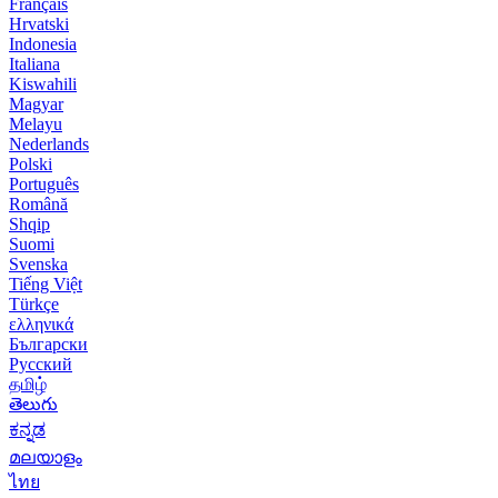
Français
Hrvatski
Indonesia
Italiana
Kiswahili
Magyar
Melayu
Nederlands
Polski
Português
Română
Shqip
Suomi
Svenska
Tiếng Việt
Türkçe
ελληνικά
Български
Русский
தமிழ்
తెలుగు
ಕನ್ನಡ
മലയാളം
ไทย