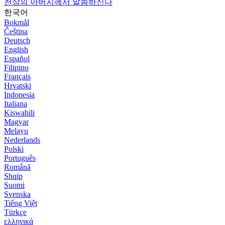
천상의 아버지께서 말씀하신다
한국어
Bokmål
Čeština
Deutsch
English
Español
Filipino
Français
Hrvatski
Indonesia
Italiana
Kiswahili
Magyar
Melayu
Nederlands
Polski
Português
Română
Shqip
Suomi
Svenska
Tiếng Việt
Türkçe
ελληνικά